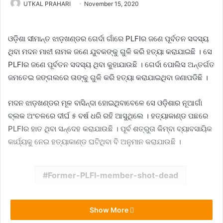
UTKAL PRAHARI
November 15, 2020
ଓଡ଼ିଶା ସୀମାନ୍ତ ଝାଡ଼ଖଣ୍ଡର ଗେର୍ଦା ଗାଁରେ PLFIର ଜଣେ ପୂର୍ବତନ ସଦସ୍ୟ
ଥିବା ମଦନ ମାଝୀ ନାମକ ଜଣେ ଯୁବକଙ୍କୁ ଗୁଳି କରି ହତ୍ୟା କରାଯାଇଛି । ସେ
PLFIର ଜଣେ ପୂର୍ବତନ ସଦସ୍ୟ ଥିବା କୁହାଯାଉଛି । ଗେର୍ଦା ପୋଲିସ ଅନ୍ତର୍ଗତ
ଜମତେଇ ଜଙ୍ଗଲରେ ତାଙ୍କୁ ଗୁଳି କରି ହତ୍ୟା କରାଯାଇଥିବା ଜଣାପଡିଛି ।
ମଦନ ଝାଡ଼ଖଣ୍ଡର ମୂଳ ବାସିନ୍ଦା ହୋଇଥିବାବେଳେ ସେ ଓଡ଼ିଶାର ନୂଆଗାଁ
ବ୍ଲକ ଅଂଚଳରେ ଦୀର୍ଘ ୫ ବର୍ଷ ଧରି ରହି ଆସୁଥିଲେ । ହତ୍ୟାକାଣ୍ଡ ପଛରେ
PLFIର ହାତ ଥିବା ସନ୍ଦେହ କରାଯାଉଛି । ପୂର୍ବ ଶତ୍ରୁତା କିମ୍ବା ବ୍ୟାବସାୟିକ
କାର୍ଯ୍ୟକୁ ନେଇ ହତ୍ୟାକାଣ୍ଡ ଘଟିଥିବା ବି ଅନୁମାନ କରାଯାଉଛି ।
Former-PLFI-member-shot-dead
Show More