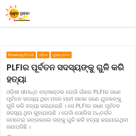
Breaking PLUS
ଓଡ଼ିଶା
ମୁଖ୍ୟ ଖବର
PLFIର ପୂର୍ବତନ ସଦସ୍ୟଙ୍କୁ ଗୁଳି କରି
ହତ୍ୟା
ଓଡ଼ିଶା ସୀମାନ୍ତ ଝାଡ଼ଖଣ୍ଡର ଗେର୍ଦା ଗାଁରେ PLFIର ଜଣେ
ପୂର୍ବତନ ସଦସ୍ୟ ଥିବା ମଦନ ମାଝୀ ନାମକ ଜଣେ ଯୁବକଙ୍କୁ
ଗୁଳି କରି ହତ୍ୟା କରାଯାଇଛି । ସେ PLFIର ଜଣେ ପୂର୍ବତନ
ସଦସ୍ୟ ଥିବା କୁହାଯାଉଛି । ଗେର୍ଦା ପୋଲିସ ଅନ୍ତର୍ଗତ
ଜମତେଇ ଜଙ୍ଗଲରେ ତାଙ୍କୁ ଗୁଳି କରି ହତ୍ୟା କରାଯାଇଥିବା
ଜଣାପଡିଛି ।