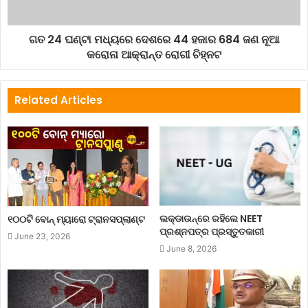
ଗତ 24 ଘଣ୍ଟା ମଧ୍ୟରେ ଦେଶରେ 44 ହଜାର 684 ଜଣ ନୂଆ
କରୋନା ଆକ୍ରାନ୍ତ ରୋଗୀ ଚିହ୍ନଟ
Related Articles
ଲକ୍‌ଡାଉନ୍‌ରେ ରହିଲେ NEET
୧୦୦ଟି ବୋନ୍ ମ୍ୟାରୋ ଟ୍ରାନସପ୍ଲାଣ୍ଟ
ପ୍ରଶ୍ନପତ୍ର ପ୍ରସ୍ତୁତକାରୀ
June 23, 2026
June 8, 2026