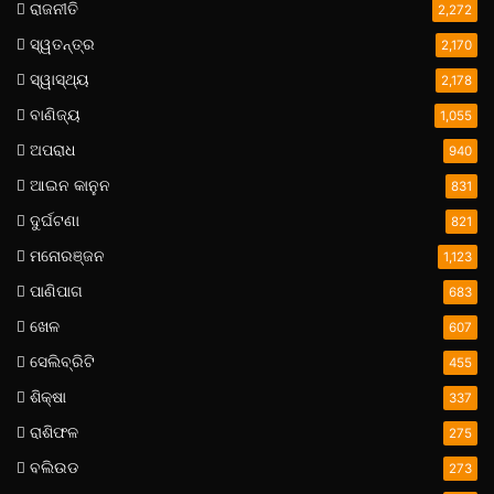
ରାଜନୀତି
2,272
ସ୍ୱତନ୍ତ୍ର
2,170
ସ୍ୱାସ୍ଥ୍ୟ
2,178
ବାଣିଜ୍ୟ
1,055
ଅପରାଧ
940
ଆଇନ କାନୁନ
831
ଦୁର୍ଘଟଣା
821
ମନୋରଞ୍ଜନ
1,123
ପାଣିପାଗ
683
ଖେଳ
607
ସେଲିବ୍ରିଟି
455
ଶିକ୍ଷା
337
ରାଶିଫଳ
275
ବଲିଉଡ
273