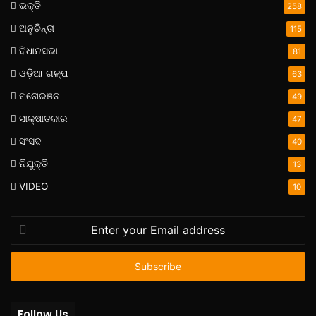
ଭକ୍ତି
258
ଅନୁଚିନ୍ତା
115
ବିଧାନସଭା
81
ଓଡ଼ିଆ ଗଳ୍ପ
63
ମନୋରଞନ
49
ସାକ୍ଷାତକାର
47
ସଂସଦ
40
ନିଯୁକ୍ତି
13
VIDEO
10
Enter
your
Email
address
Follow Us