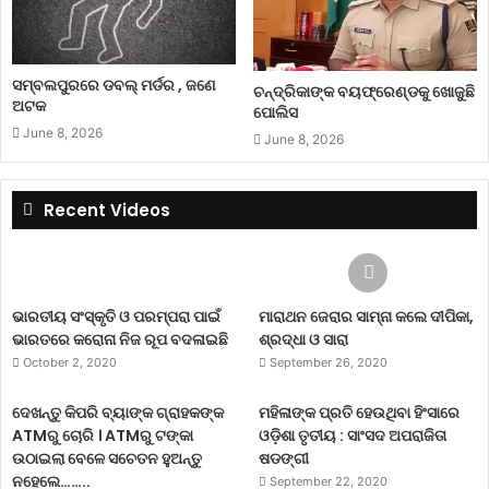
ସମ୍ବଲପୁରରେ ଡବଲ୍ ମର୍ଡର , ଜଣେ
ଚନ୍ଦ୍ରିକାଙ୍କ ବୟଫ୍ରେଣ୍ଡକୁ ଖୋଜୁଛି
ଅଟକ
ପୋଲିସ
June 8, 2026
June 8, 2026
Recent Videos
ଭାରତୀୟ ସଂସ୍କୃତି ଓ ପରମ୍ପରା ପାଇଁ
ମାରାଥନ ଜେରାର ସାମ୍ନା କଲେ ଦୀପିକା,
ଭାରତରେ କରୋନା ନିଜ ରୂପ ବଦଳାଇଛି
ଶ୍ରଦ୍ଧା ଓ ସାରା
October 2, 2020
September 26, 2020
ଦେଖନ୍ତୁ କିପରି ବ୍ୟାଙ୍କ ଗ୍ରାହକଙ୍କ
ମହିଳାଙ୍କ ପ୍ରତି ହେଉଥିବା ହିଂସାରେ
ATMରୁ ଚୋରି । ATMରୁ ଟଙ୍କା
ଓଡ଼ିଶା ତୃତୀୟ : ସାଂସଦ ଅପରାଜିତା
ଉଠାଇଲା ବେଳେ ସଚେତନ ହୁଅନ୍ତୁ
ଷଡଙ୍ଗୀ
ନହେଲେ……..
September 22, 2020