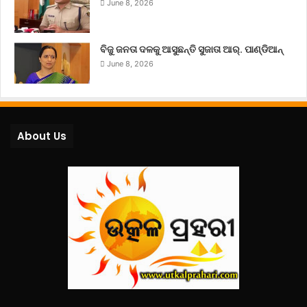
June 8, 2026
ବିଜୁ ଜନତା ଦଳକୁ ଆସୁଛନ୍ତି ସୁଜାତା ଆର୍‌. ପାଣ୍ଡିଆନ୍
June 8, 2026
About Us