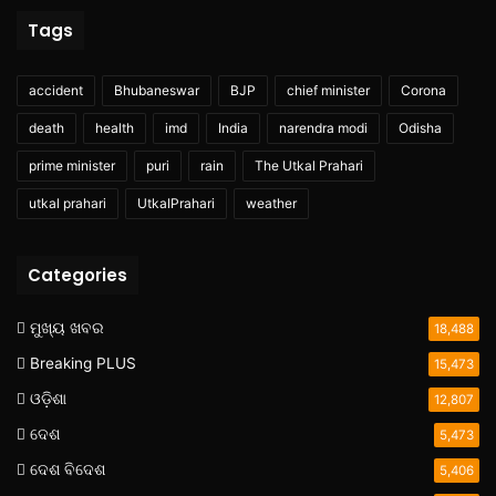
Tags
accident
Bhubaneswar
BJP
chief minister
Corona
death
health
imd
India
narendra modi
Odisha
prime minister
puri
rain
The Utkal Prahari
utkal prahari
UtkalPrahari
weather
Categories
ମୁଖ୍ୟ ଖବର
18,488
Breaking PLUS
15,473
ଓଡ଼ିଶା
12,807
ଦେଶ
5,473
ଦେଶ ବିଦେଶ
5,406