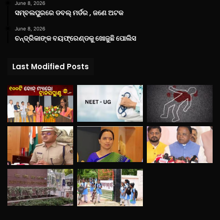
June 8, 2026
ସମ୍ବଲପୁରରେ ଡବଲ୍ ମର୍ଡର , ଜଣେ ଅଟକ
June 8, 2026
ଚନ୍ଦ୍ରିକାଙ୍କ ବୟଫ୍ରେଣ୍ଡକୁ ଖୋଜୁଛି ପୋଲିସ
Last Modified Posts