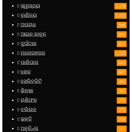
ସ୍ୱାସ୍ଥ୍ୟ
2,178
ବାଣିଜ୍ୟ
1,055
ଅପରାଧ
940
ଆଇନ କାନୁନ
831
ଦୁର୍ଘଟଣା
821
ମନୋରଞ୍ଜନ
1,123
ପାଣିପାଗ
683
ଖେଳ
607
ସେଲିବ୍ରିଟି
455
ଶିକ୍ଷା
337
ରାଶିଫଳ
275
ବଲିଉଡ
273
ଭକ୍ତି
258
ଅନୁଚିନ୍ତା
115