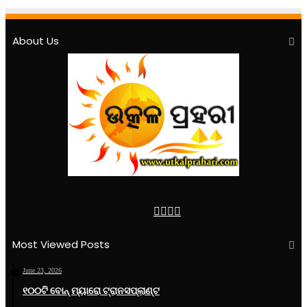
About Us
Facebook
Twitter
YouTube
Instagram
Most Viewed Posts
June 23, 2026
୧୦୦ଟି ବୋନ୍ ମ୍ୟାରୋ ଟ୍ରାନସପ୍ଲାଣ୍ଟ