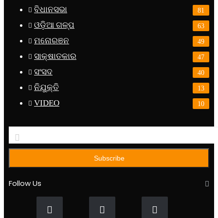
ବିଧାନସଭା
81
ଓଡ଼ିଆ ଗଳ୍ପ
63
ମନୋରଞନ
49
ସାକ୍ଷାତକାର
47
ସଂସଦ
40
ନିଯୁକ୍ତି
13
VIDEO
10
Enter
your
Email
address
Follow Us