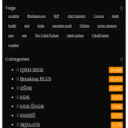
Tags
accident
Bhubaneswar
BJP
chief minister
Corona
death
health
imd
India
narendra modi
Odisha
prime minister
puri
rain
The Utkal Prahari
utkal prahari
UtkalPrahari
weather
Categories
ମୁଖ୍ୟ ଖବର
18,488
Breaking PLUS
15,473
ଓଡ଼ିଶା
12,807
ଦେଶ
5,473
ଦେଶ ବିଦେଶ
5,406
ରାଜନୀତି
2,272
ସ୍ୱତନ୍ତ୍ର
2,170