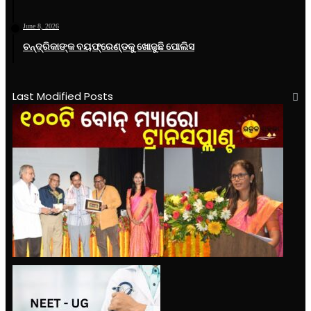
June 8, 2026
ଚନ୍ଦ୍ରିକାଙ୍କ ବୟଫ୍ରେଣ୍ଡକୁ ଖୋଜୁଛି ପୋଲିସ
Last Modified Posts