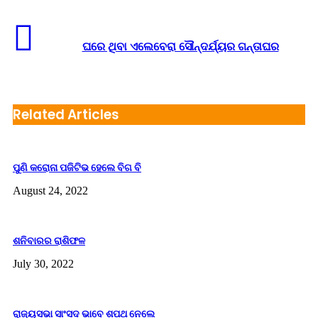
ଧନୁ: ସାମାଜିକ ଉତ୍ସବରେ ସହଯୋଗ କରିବେ। ସାହିତ୍ୟିକଙ୍କ ଲାଗି
ଦିନଟି ଲାଭପ୍ରଦ ରହିବ। ଅଫିସରେ କର୍ତ୍ତୃପକ୍ଷ ଆପଣଙ୍କ କାମର
ଘରେ ଥିବା ଏଲେବେରା ସୌନ୍ଦର୍ଯ୍ୟର ଗନ୍ତାଘର
ପ୍ରଶ˚ସା କରିବେ।
ମକର: ସଠିକ୍‌ ଦିଶାରେ ଶକ୍ତି ବିନିଯୋଗ କରନ୍ତୁ। କାମ ଭଲ ଭାବରେ
ସ˚ପୂର୍ଣ୍ଣ ହେବ। ଚାକିରିରେ ପଦୋନ୍ନତି ମିଳିପାରେ। ପ୍ରେମ ସ˚ପର୍କ
ନିବିଡ଼ ହେବ।
Related Articles
କୁମ୍ଭ: ଆପଣଙ୍କର ଅଧିକାଂଶ କାମ ସ˚ପୂର୍ଣ୍ଣ ହୋଇଯିବ।
ସନ୍ତାନଙ୍କର ବଡ଼ ସଫଳତା ଆପଣଙ୍କୁ ଖୁସି କରିବ। ଜୀବନସାଥୀଙ୍କ
ସହିତ ସମ୍ବନ୍ଧ ଭଲ ରହିବ।
ପୁଣି କରୋନା ପଜିଟିଭ ହେଲେ ବିଗ ବି
ମୀନ: ନୂଆ ବେପାରରେ ପରିଜନଙ୍କ ସହଯୋଗ ପାଇବେ। ଜମିରେ ଲାଗି
ରହିଥିବା ବିବାଦ ସମାଧାନ ହେବ। ଡାକ୍ତରଙ୍କ ଖ୍ୟାତି ସୁଦୂର ପ୍ରସାରୀ
August 24, 2022
ହେବ।
ଶନିବାରର ରାଶିଫଳ
29thsept
astrology
dailyhoroscope
July 30, 2022
sunsign
ରାଜ୍ୟସଭା ସାଂସଦ ଭାବେ ଶପଥ ନେଲେ