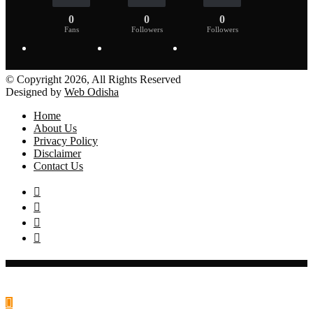
0
0
0
Fans
Followers
Followers
© Copyright 2026, All Rights Reserved
Designed by
Web Odisha
Home
About Us
Privacy Policy
Disclaimer
Contact Us
Facebook
Twitter
YouTube
Instagram
Back
to