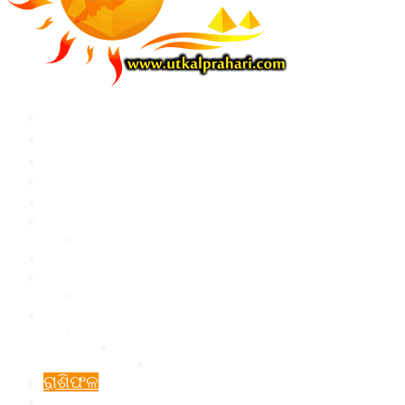
HOME
ଓଡ଼ିଶା
ଦେଶ ବିଦେଶ
ରାଜନୀତି
ବାଣିଜ୍ୟ
ସ୍ୱାସ୍ଥ୍ୟ
ଜୀବନଚର୍ଯ୍ୟା
ଖେଳ
ସ୍ୱତନ୍ତ୍ର
ବ୍ୟକ୍ତିତ୍ୱ
ମନୋରଞ୍ଜନ
କଳା ସଂସ୍କୃତି ଓ ସାହିତ୍ୟ
କାଳିପୂଜା
ପୂଜା ପାର୍ବଣ
ରାଶିଫଳ
ଭିଡ଼ିଓ (VIDEO)