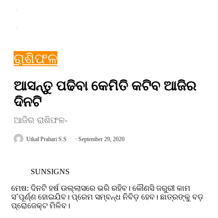
EPAPER
Sidebar
ରାଶିଫଳ
ଆସନ୍ତୁ ପଢିବା କେମିତି କଟିବ ଆଜିର
ଦିନଟି
ଆଜିର ରାଶିଫଳ-
Utkal Prahari S.S
September 29, 2020
SUNSIGNS
ମେଷ: ଦିନଟି ହର୍ଷ ଉଲ୍ଲାସରେ ଭରି ରହିବ। କୌଣସି ଜରୁରୀ କାମ
ସ˚ପୂର୍ଣ୍ଣ ହୋଇଯିବ। ପ୍ରେମ ସମ୍ବନ୍ଧ ନିବିଡ଼ ହେବ। ଛାତ୍ରଙ୍କୁ ବଡ଼
ପ୍ରୋଜେକ୍ଟ ମିଳିବ।