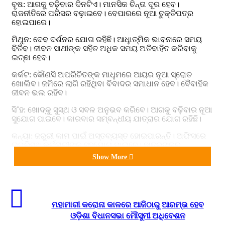
ବୃଷ: ଆଗକୁ ବଢ଼ିବାର ଦିନଟିଏ। ମାନସିକ ଚିନ୍ତା ଦୂର ହେବ।
ରାଜନୀତିରେ ପରିସର ବଢ଼ାଇବେ। ବେପାରରେ ନୂଆ ଚୁକ୍ତିପତ୍ର
ହୋଇପାରେ।
ମିଥୁନ: ଦେବ ଦର୍ଶନର ଯୋଗ ରହିଛି। ଆଧୢାତ୍ମିକ ଭାବନାରେ ସମୟ
ବିତିବ। ଜୀବନ ସାଥୀଙ୍କ ସହିତ ଅଧିକ ସମୟ ଅତିବାହିତ କରିବାକୁ
ଇଚ୍ଛା ହେବ।
କର୍କଟ: କୌଣସି ଅପରିଚିତଙ୍କ ମାଧୢମରେ ଆୟର ନୂଆ ସ୍ରୋତ
ଖୋଲିବ। ଜମିରେ ଲାଗି ରହିଥିବା ବିବାଦର ସମାଧାନ ହେବ। ବୈବାହିକ
ଜୀବନ ଭଲ ରହିବ।
ସି˚ହ: ଖୋଦ୍‌କୁ ସୁସ୍ଥ ଓ ସବଳ ଅନୁଭବ କରିବେ। ଆଗକୁ ବଢ଼ିବାର ନୂଆ
ସୁଯୋଗ ପାଇବେ। କାରବାର ସମ୍ବନ୍ଧୀୟ ଯାତ୍ରାର ଯୋଗ ରହିଛି।
କନ୍ୟା: ଜରୁରୀ କାମ ପାଇଁ ଅସ୍ତବ୍ୟସ୍ତ ହୋଇପାରନ୍ତି। ଅଫିସରେ
ଉପରିସ୍ଥ କର୍ମଚାରୀଙ୍କ ସହଯୋଗ ପାଇବେ। ଛାତ୍ରଙ୍କର
ଲେଖାପଢ଼ାରେ ମନ ଲାଗିବ।
Show More
ତୁଳା: କମ୍‌ ପରିଶ୍ରମରେ ଯଥେଷ୍ଟ ଲାଭ ପାଇବେ। ସାମାଜିକ
କାର୍ଯ୍ୟରେ ସକ୍ରିୟ ଭୂମିକା ନିର୍ବାହ କରିବେ। କୌଣସି କଥାକୁ ନେଇ
ସମ୍ବନ୍ଧରେ ତିକ୍ତତା ଆସିପାରେ।
ମହାମାରୀ କରୋନା କାଳରେ ଆଜିଠାରୁ ଆରମ୍ଭ ହେବ
ବିଛା: ଜୀବନରେ କୌଣସି କ୍ଷେତ୍ରରେ ପରିବର୍ତ୍ତନ ହେବ। ନୂଆ
ଓଡ଼ିଶା ବିଧାନସଭା ମୌସୁମୀ ଅଧିବେଶନ
ଲୋକଙ୍କ ସହିତ ସ˚ପର୍କ ହେବ। ଆପଣଙ୍କୁ ରାଜନୀତିରେ ଲାଭ ପ୍ରାପ୍ତ
ହେବ।