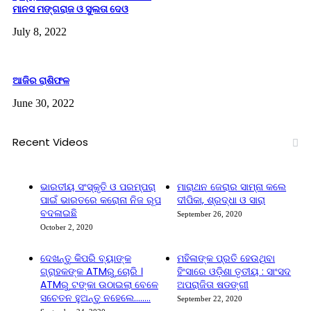
ମାନସ ମଙ୍ଗରାଜ ଓ ସୁଲତା ଦେଓ
July 8, 2022
ଆଜିର ରାଶିଫଳ
June 30, 2022
Recent Videos
ଭାରତୀୟ ସଂସ୍କୃତି ଓ ପରମ୍ପରା
ମାରାଥନ ଜେରାର ସାମ୍ନା କଲେ
ପାଇଁ ଭାରତରେ କରୋନା ନିଜ ରୂପ
ଦୀପିକା, ଶ୍ରଦ୍ଧା ଓ ସାରା
ବଦଳାଇଛି
September 26, 2020
October 2, 2020
ଦେଖନ୍ତୁ କିପରି ବ୍ୟାଙ୍କ
ମହିଳାଙ୍କ ପ୍ରତି ହେଉଥିବା
ଗ୍ରାହକଙ୍କ ATMରୁ ଚୋରି ।
ହିଂସାରେ ଓଡ଼ିଶା ତୃତୀୟ : ସାଂସଦ
ATMରୁ ଟଙ୍କା ଉଠାଇଲା ବେଳେ
ଅପରାଜିତା ଷଡଙ୍ଗୀ
ସଚେତନ ହୁଅନ୍ତୁ ନହେଲେ……..
September 22, 2020