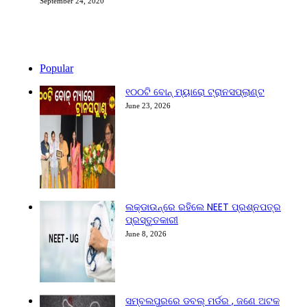
September 24, 2020
Popular
୧୦୦ଟି ବୋନ୍ ମ୍ୟାରୋ ଟ୍ରାନସପ୍ଲାଣ୍ଟ
June 23, 2026
ଲକ୍‌ଡାଉନ୍‌ରେ ରହିଲେ NEET ପ୍ରଶ୍ନପତ୍ର
ପ୍ରସ୍ତୁତକାରୀ
June 8, 2026
ସମ୍ବଲପୁରରେ ଡବଲ୍ ମର୍ଡର , ଜଣେ ଅଟକ