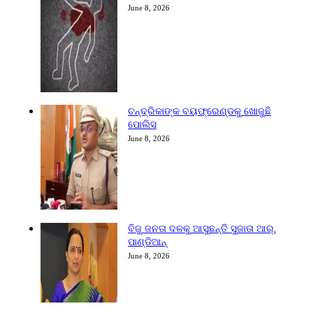
June 8, 2026
ଚନ୍ଦ୍ରିକାଙ୍କ ବୟଫ୍ରେଣ୍ଡକୁ ଖୋଜୁଛି
ପୋଲିସ
June 8, 2026
ବିଜୁ ଜନତା ଦଳକୁ ଆସୁଛନ୍ତି ସୁଜାତା ଆର୍‌.
ପାଣ୍ଡିଆନ୍
June 8, 2026