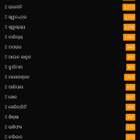
ରାଜନୀତି
2,272
ସ୍ୱତନ୍ତ୍ର
2,170
ସ୍ୱାସ୍ଥ୍ୟ
2,178
ବାଣିଜ୍ୟ
1,055
ଅପରାଧ
940
ଆଇନ କାନୁନ
831
ଦୁର୍ଘଟଣା
821
ମନୋରଞ୍ଜନ
1,123
ପାଣିପାଗ
683
ଖେଳ
607
ସେଲିବ୍ରିଟି
455
ଶିକ୍ଷା
337
ରାଶିଫଳ
275
ବଲିଉଡ
273