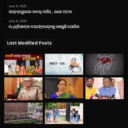
June 8, 2026
ସମ୍ବଲପୁରରେ ଡବଲ୍ ମର୍ଡର , ଜଣେ ଅଟକ
June 8, 2026
ଚନ୍ଦ୍ରିକାଙ୍କ ବୟଫ୍ରେଣ୍ଡକୁ ଖୋଜୁଛି ପୋଲିସ
Last Modified Posts