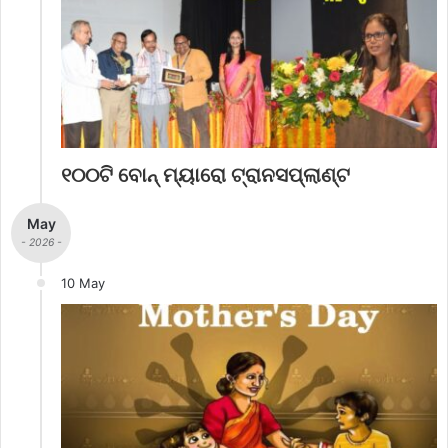
୧୦୦ଟି ବୋନ୍ ମ୍ୟାରୋ ଟ୍ରାନସପ୍ଲାଣ୍ଟ
May
- 2026 -
10 May