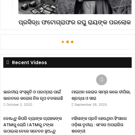
ପ୍ରସିଦ୍ଧ ଫଟୋଗ୍ରାଫର ରଘୁ ରାୟଙ୍କ ପରଲୋକ
Recent Videos
ଭାରତୀୟ ସଂସ୍କୃତି ଓ ପରମ୍ପରା ପାଇଁ
ମାରାଥନ ଜେରାର ସାମ୍ନା କଲେ ଦୀପିକା,
ଭାରତରେ କରୋନା ନିଜ ରୂପ ବଦଳାଇଛି
ଶ୍ରଦ୍ଧା ଓ ସାରା
October 2, 2020
September 26, 2020
ଦେଖନ୍ତୁ କିପରି ବ୍ୟାଙ୍କ ଗ୍ରାହକଙ୍କ
ମହିଳାଙ୍କ ପ୍ରତି ହେଉଥିବା ହିଂସାରେ
ATMରୁ ଚୋରି । ATMରୁ ଟଙ୍କା
ଓଡ଼ିଶା ତୃତୀୟ : ସାଂସଦ ଅପରାଜିତା
ଉଠାଇଲା ବେଳେ ସଚେତନ ହୁଅନ୍ତୁ
ଷଡଙ୍ଗୀ