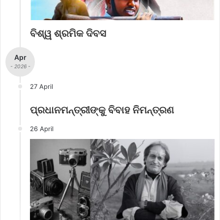
ବିଶ୍ୱ ଶ୍ରମିକ ଦିବସ
Apr
- 2026 -
27 April
ପ୍ରଧାନମନ୍ତ୍ରୀଙ୍କୁ ବିବାହ ନିମନ୍ତ୍ରଣ
26 April