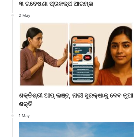
୩ ଗବେଷଣା ପ୍ରକଳ୍ପ ଆରମ୍ଭ
2 May
ଶକ୍ତିଶ୍ରୀ ଆପ୍ ଲଞ୍ଚ୍, ନାରୀ ସୁରକ୍ଷାକୁ ଦେବ ନୂଆ
ଶକ୍ତି
1 May