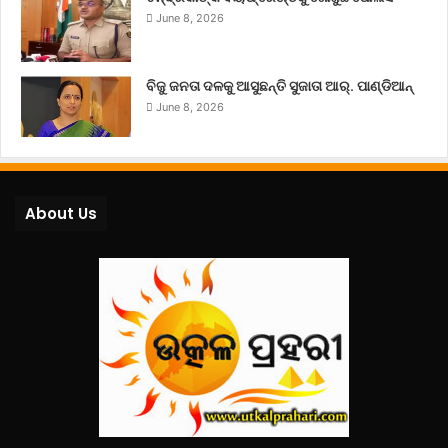
June 8, 2026
ବିଜୁ ଜନତା ଦଳକୁ ଆସୁଛନ୍ତି ସୁଜାତା ଆର୍‌. ପାଣ୍ଡିଆନ୍
June 8, 2026
About Us