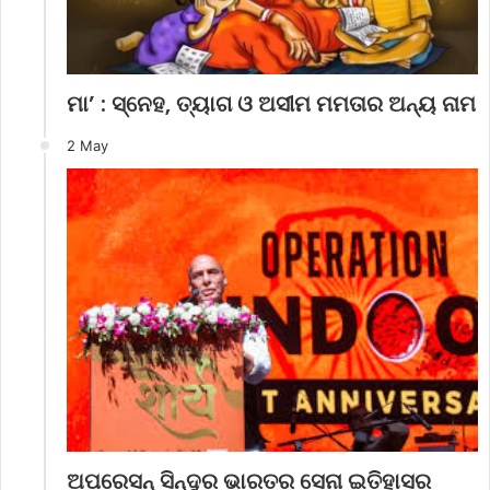
ମା’ : ସ୍ନେହ, ତ୍ୟାଗ ଓ ଅସୀମ ମମତାର ଅନ୍ୟ ନାମ
2 May
ଅପରେସନ୍ ସିନ୍ଦୁର ଭାରତର ସେନା ଇତିହାସର