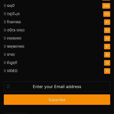
ଭକ୍ତି
258
ଅନୁଚିନ୍ତା
115
ବିଧାନସଭା
81
ଓଡ଼ିଆ ଗଳ୍ପ
63
ମନୋରଞନ
49
ସାକ୍ଷାତକାର
47
ସଂସଦ
40
ନିଯୁକ୍ତି
13
VIDEO
10
Enter
your
Email
address