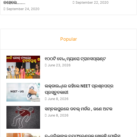
ନହେଲେ……..
September 22, 2020
September 24, 2020
Popular
୧୦୦ଟି ବୋନ୍ ମ୍ୟାରୋ ଟ୍ରାନସପ୍ଲାଣ୍ଟ
June 23, 2026
ଲକ୍‌ଡାଉନ୍‌ରେ ରହିଲେ NEET ପ୍ରଶ୍ନପତ୍ର
ପ୍ରସ୍ତୁତକାରୀ
June 8, 2026
ସମ୍ବଲପୁରରେ ଡବଲ୍ ମର୍ଡର , ଜଣେ ଅଟକ
June 8, 2026
ଚନ୍ଦ୍ରିକାଙ୍କ ବୟଫ୍ରେଣ୍ଡକୁ ଖୋଜୁଛି ପୋଲିସ