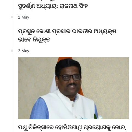
ସୁବର୍ଣ୍ଣ ଅଧ୍ୟାୟ: ରାଜନାଥ ସିଂହ
2 May
ପ୍ରସୁନ ଜୋଶୀ ପ୍ରସାର ଭାରତୀର ଅଧ୍ୟକ୍ଷ
ଭାବେ ନିଯୁକ୍ତ
2 May
ପଶୁ ଚିକିତ୍ସାରେ ହୋମିଓପାଥି ପ୍ରୟୋଗକୁ ଜୋର,