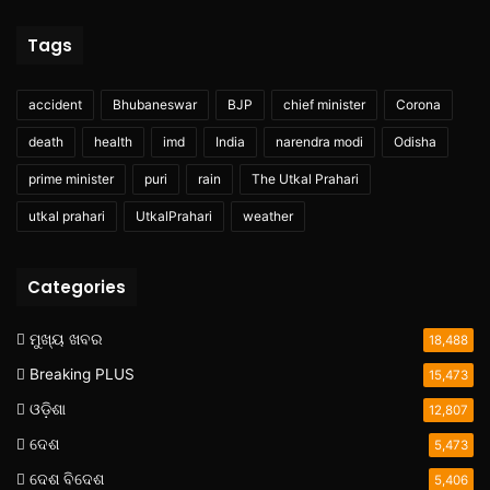
Tags
accident
Bhubaneswar
BJP
chief minister
Corona
death
health
imd
India
narendra modi
Odisha
prime minister
puri
rain
The Utkal Prahari
utkal prahari
UtkalPrahari
weather
Categories
ମୁଖ୍ୟ ଖବର
18,488
Breaking PLUS
15,473
ଓଡ଼ିଶା
12,807
ଦେଶ
5,473
ଦେଶ ବିଦେଶ
5,406