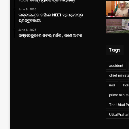
June 8, 2026
ଲକ୍‌ଡାଉନ୍‌ରେ ରହିଲେ NEET ପ୍ରଶ୍ନପତ୍ର
ପ୍ରସ୍ତୁତକାରୀ
June 8, 2026
ସମ୍ବଲପୁରରେ ଡବଲ୍ ମର୍ଡର , ଜଣେ ଅଟକ
Tags
accident
chief minist
imd
Ind
prime minist
The Utkal Pr
UtkalPrahar