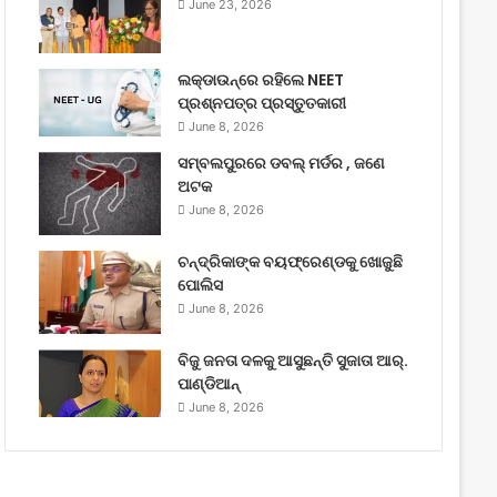
June 23, 2026
ଲକ୍‌ଡାଉନ୍‌ରେ ରହିଲେ NEET
ପ୍ରଶ୍ନପତ୍ର ପ୍ରସ୍ତୁତକାରୀ
June 8, 2026
ସମ୍ବଲପୁରରେ ଡବଲ୍ ମର୍ଡର , ଜଣେ
ଅଟକ
June 8, 2026
ଚନ୍ଦ୍ରିକାଙ୍କ ବୟଫ୍ରେଣ୍ଡକୁ ଖୋଜୁଛି
ପୋଲିସ
June 8, 2026
ବିଜୁ ଜନତା ଦଳକୁ ଆସୁଛନ୍ତି ସୁଜାତା ଆର୍‌.
ପାଣ୍ଡିଆନ୍
June 8, 2026