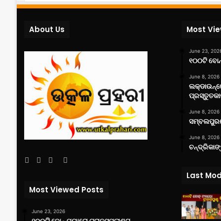
About Us
Most Vi
June 23, 202
୧୦୦ଟି ବୋନ୍
June 8, 2026
ଲକ୍‌ଡାଉନ୍
ପ୍ରସ୍ତୁତକା
June 8, 2026
ସମ୍ବଲପୁରର
June 8, 2026
ଚନ୍ଦ୍ରିକାଙ
Facebook
Twitter
YouTube
Instagram
Last Mod
Most Viewed Posts
June 23, 2026
୧୦୦ଟି ବୋନ୍ ମ୍ୟାରୋ ଟ୍ରାନସପ୍ଲାଣ୍ଟ