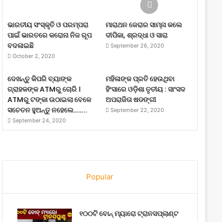
ଭାରତୀୟ ସଂସ୍କୃତି ଓ ପରମ୍ପରା
ମାରାଥନ ଜେରାର ସାମ୍ନା କଲେ
ପାଇଁ ଭାରତରେ କରୋନା ନିଜ ରୂପ
ଦୀପିକା, ଶ୍ରଦ୍ଧା ଓ ସାରା
ବଦଳାଇଛି
September 26, 2020
October 2, 2020
ଦେଖନ୍ତୁ କିପରି ବ୍ୟାଙ୍କ
ମହିଳାଙ୍କ ପ୍ରତି ହେଉଥିବା
ଗ୍ରାହକଙ୍କ ATMରୁ ଚୋରି ।
ହିଂସାରେ ଓଡ଼ିଶା ତୃତୀୟ : ସାଂସଦ
ATMରୁ ଟଙ୍କା ଉଠାଇଲା ବେଳେ
ଅପରାଜିତା ଷଡଙ୍ଗୀ
ସଚେତନ ହୁଅନ୍ତୁ ନହେଲେ……..
September 22, 2020
September 24, 2020
Popular
୧୦୦ଟି ବୋନ୍ ମ୍ୟାରୋ ଟ୍ରାନସପ୍ଲାଣ୍ଟ