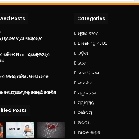
ewed Posts
Categories
6
ମୁଖ୍ୟ ଖବର
 ମ୍ୟାରୋ ଟ୍ରାନସପ୍ଲାଣ୍ଟ
Breaking PLUS
ଓଡ଼ିଶା
‌ରେ ରହିଲେ NEET ପ୍ରଶ୍ନପତ୍ର
ରୀ
ଦେଶ
ଦେଶ ବିଦେଶ
େ ଡବଲ୍ ମର୍ଡର , ଜଣେ ଅଟକ
ରାଜନୀତି
୍କ ବୟଫ୍ରେଣ୍ଡକୁ ଖୋଜୁଛି ପୋଲିସ
ସ୍ୱତନ୍ତ୍ର
ସ୍ୱାସ୍ଥ୍ୟ
ified Posts
ବାଣିଜ୍ୟ
ଅପରାଧ
ଆଇନ କାନୁନ