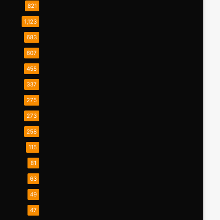
821
1,123
683
607
455
337
275
273
258
115
81
63
49
47