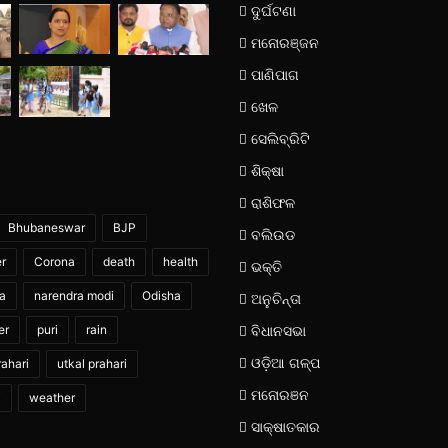
ଦୁର୍ଘଟଣା
ମନୋରଞ୍ଜନ
ପାଣିପାଗ
ଖେଳ
ସେଲିବ୍ରିଟି
ଶିକ୍ଷା
ରାଶିଫଳ
Bhubaneswar
BJP
ବଲିଉଡ
er
Corona
death
health
ଭକ୍ତି
ia
narendra modi
Odisha
ଅନୁଚିନ୍ତା
er
puri
rain
ବିଧାନସଭା
ଓଡ଼ିଆ ଗଳ୍ପ
ahari
utkal prahari
ମନୋରଞନ
i
weather
ସାକ୍ଷାତକାର