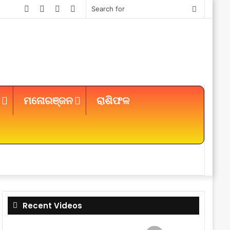
Facebook
Twitter
YouTube
Instagram
Search
for
ମନୋରଞ୍ଜନ
ରାଶିଫଳ
Sidebar
Recent Videos