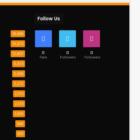
Follow Us
18,488
15,473
0
0
0
12,807
Fans
Followers
Followers
5,473
5,406
2,272
2,170
2,178
1,055
940
831