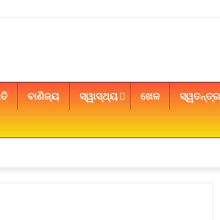
ତି
ବାଣିଜ୍ୟ
ସ୍ୱାସ୍ଥ୍ୟ
ଖେଳ
ସ୍ୱତନ୍ତ୍ର