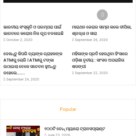
ଭାରତୀୟ ସଂସ୍କୃତି ଓ ପରମ୍ପରା ପାଇଁ
ମାରାଥନ ଜେରାର ସାମ୍ନା କଲେ ଦୀପିକା,
ଭାରତରେ କରୋନା ନିଜ ରୂପ ବଦଳାଇଛି
ଶ୍ରଦ୍ଧା ଓ ସାରା
October 2, 2020
September 26, 2020
ଦେଖନ୍ତୁ କିପରି ବ୍ୟାଙ୍କ ଗ୍ରାହକଙ୍କ
ମହିଳାଙ୍କ ପ୍ରତି ହେଉଥିବା ହିଂସାରେ
ATMରୁ ଚୋରି । ATMରୁ ଟଙ୍କା
ଓଡ଼ିଶା ତୃତୀୟ : ସାଂସଦ ଅପରାଜିତା
ଉଠାଇଲା ବେଳେ ସଚେତନ ହୁଅନ୍ତୁ
ଷଡଙ୍ଗୀ
ନହେଲେ……..
September 22, 2020
September 24, 2020
Popular
୧୦୦ଟି ବୋନ୍ ମ୍ୟାରୋ ଟ୍ରାନସପ୍ଲାଣ୍ଟ
June 23, 2026