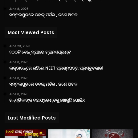
June 8, 2026
ସମ୍ବଲପୁରରେ ଡବଲ୍ ମର୍ଡର , ଜଣେ ଅଟକ
Most Viewed Posts
June 23, 2026
୧୦୦ଟି ବୋନ୍ ମ୍ୟାରୋ ଟ୍ରାନସପ୍ଲାଣ୍ଟ
June 8, 2026
ଲକ୍‌ଡାଉନ୍‌ରେ ରହିଲେ NEET ପ୍ରଶ୍ନପତ୍ର ପ୍ରସ୍ତୁତକାରୀ
June 8, 2026
ସମ୍ବଲପୁରରେ ଡବଲ୍ ମର୍ଡର , ଜଣେ ଅଟକ
June 8, 2026
ଚନ୍ଦ୍ରିକାଙ୍କ ବୟଫ୍ରେଣ୍ଡକୁ ଖୋଜୁଛି ପୋଲିସ
Last Modified Posts