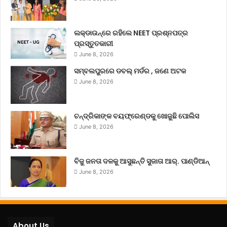
ଲକ୍‌ଡାଉନ୍‌ରେ ରହିଲେ NEET ପ୍ରଶ୍ନପତ୍ର
ପ୍ରସ୍ତୁତକାରୀ
June 8, 2026
ସମ୍ବଲପୁରରେ ଡବଲ୍ ମର୍ଡର , ଜଣେ ଅଟକ
June 8, 2026
ଚନ୍ଦ୍ରିକାଙ୍କ ବୟଫ୍ରେଣ୍ଡକୁ ଖୋଜୁଛି ପୋଲିସ
June 8, 2026
ବିଜୁ ଜନତା ଦଳକୁ ଆସୁଛନ୍ତି ସୁଜାତା ଆର୍‌. ପାଣ୍ଡିଆନ୍
June 8, 2026
About Us