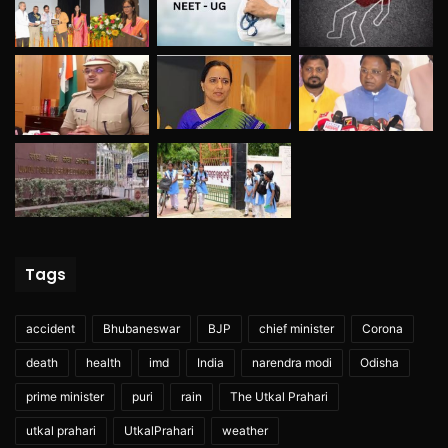
Tags
accident
Bhubaneswar
BJP
chief minister
Corona
death
health
imd
India
narendra modi
Odisha
prime minister
puri
rain
The Utkal Prahari
utkal prahari
UtkalPrahari
weather