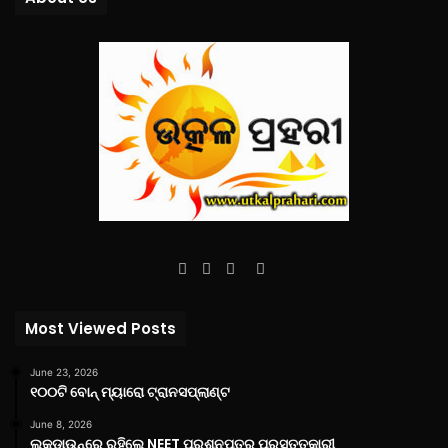
Facebook
Twitter
YouTube
Instagram
Most Viewed Posts
June 23, 2026
୧୦୦ଟି ବୋନ୍ ମ୍ୟାରୋ ଟ୍ରାନସପ୍ଲାଣ୍ଟ
June 8, 2026
ଲକ୍‌ଡାଉନ୍‌ରେ ରହିଲେ NEET ପ୍ରଶ୍ନପତ୍ର ପ୍ରସ୍ତୁତକାରୀ