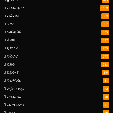
ମନୋରଞ୍ଜନ
1,123
ପାଣିପାଗ
683
ଖେଳ
607
ସେଲିବ୍ରିଟି
455
ଶିକ୍ଷା
337
ରାଶିଫଳ
275
ବଲିଉଡ
273
ଭକ୍ତି
258
ଅନୁଚିନ୍ତା
115
ବିଧାନସଭା
81
ଓଡ଼ିଆ ଗଳ୍ପ
63
ମନୋରଞନ
49
ସାକ୍ଷାତକାର
47
ସଂସଦ
40