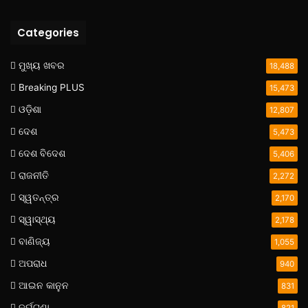
Categories
ମୁଖ୍ୟ ଖବର
18,488
Breaking PLUS
15,473
ଓଡ଼ିଶା
12,807
ଦେଶ
5,473
ଦେଶ ବିଦେଶ
5,406
ରାଜନୀତି
2,272
ସ୍ୱତନ୍ତ୍ର
2,170
ସ୍ୱାସ୍ଥ୍ୟ
2,178
ବାଣିଜ୍ୟ
1,055
ଅପରାଧ
940
ଆଇନ କାନୁନ
831
ଦୁର୍ଘଟଣା
821