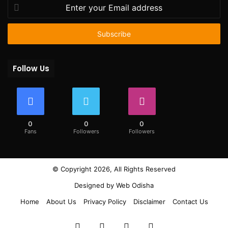
Enter
your
Email
address
Follow Us
0
0
0
Fans
Followers
Followers
© Copyright 2026, All Rights Reserved
Designed by
Web Odisha
Home
About Us
Privacy Policy
Disclaimer
Contact Us
Facebook
Twitter
YouTube
Instagram