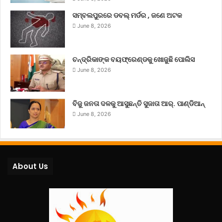
ସମ୍ବଲପୁରରେ ଡବଲ୍ ମର୍ଡର , ଜଣେ ଅଟକ
June 8, 2026
ଚନ୍ଦ୍ରିକାଙ୍କ ବୟଫ୍ରେଣ୍ଡକୁ ଖୋଜୁଛି ପୋଲିସ
June 8, 2026
ବିଜୁ ଜନତା ଦଳକୁ ଆସୁଛନ୍ତି ସୁଜାତା ଆର୍‌. ପାଣ୍ଡିଆନ୍
June 8, 2026
About Us