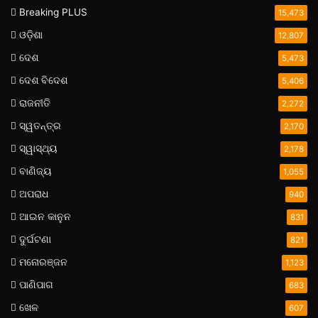
Breaking PLUS
15,473
ଓଡ଼ିଶା
12,807
ଦେଶ
5,473
ଦେଶ ବିଦେଶ
5,406
ରାଜନୀତି
2,272
ସ୍ୱତନ୍ତ୍ର
2,170
ସ୍ୱାସ୍ଥ୍ୟ
2,178
ବାଣିଜ୍ୟ
1,055
ଅପରାଧ
940
ଆଇନ କାନୁନ
831
ଦୁର୍ଘଟଣା
821
ମନୋରଞ୍ଜନ
1,123
ପାଣିପାଗ
683
ଖେଳ
607