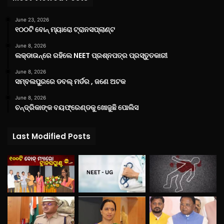
June 23, 2026
୧୦୦ଟି ବୋନ୍ ମ୍ୟାରୋ ଟ୍ରାନସପ୍ଲାଣ୍ଟ
June 8, 2026
ଲକ୍‌ଡାଉନ୍‌ରେ ରହିଲେ NEET ପ୍ରଶ୍ନପତ୍ର ପ୍ରସ୍ତୁତକାରୀ
June 8, 2026
ସମ୍ବଲପୁରରେ ଡବଲ୍ ମର୍ଡର , ଜଣେ ଅଟକ
June 8, 2026
ଚନ୍ଦ୍ରିକାଙ୍କ ବୟଫ୍ରେଣ୍ଡକୁ ଖୋଜୁଛି ପୋଲିସ
Last Modified Posts