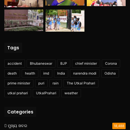
Tags
accident
Bhubaneswar
BJP
chief minister
Corona
death
health
imd
India
narendra modi
Odisha
prime minister
puri
rain
The Utkal Prahari
utkal prahari
UtkalPrahari
weather
Categories
ମୁଖ୍ୟ ଖବର
18,488