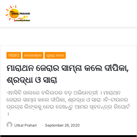
VIDEO
ମନୋରଞ୍ଜନ
ମୁଖ୍ୟ ଖବର
ମାରାଥନ ଜେରାର ସାମ୍ନା କଲେ ଦୀପିକା,
ଶ୍ରଦ୍ଧା ଓ ସାରା
ଏନସିବି ଜାଲରେ ବଲିଉଡର ବଡ଼ ଅଭିନେତ୍ରୀ । ମାରାଥନ
ଜେରାର ସାମ୍ନା କଲେ ଦୀପିକା, ଶ୍ରଦ୍ଧା ଓ ସାରା ।ବି-ଟାଉନର
ଡ୍ରଗ୍ସ ଲିଙ୍କକୁ ନେଇ ଦେଖନ୍ତୁ ଆମର ସ୍ବତନ୍ତ୍ର ରିପୋର୍ଟ
।
Utkal Prahari
September 26, 2020