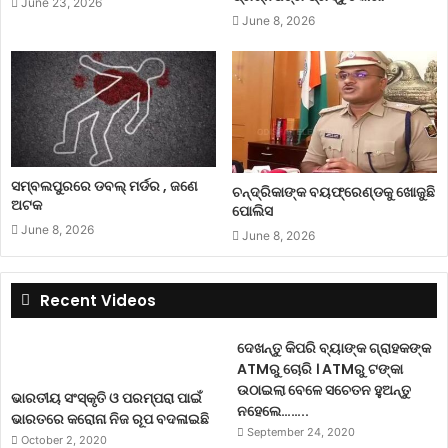
June 23, 2026
June 8, 2026
ସମ୍ବଲପୁରରେ ଡବଲ୍ ମର୍ଡର , ଜଣେ
ଚନ୍ଦ୍ରିକାଙ୍କ ବୟଫ୍ରେଣ୍ଡକୁ ଖୋଜୁଛି
ଅଟକ
ପୋଲିସ
June 8, 2026
June 8, 2026
Recent Videos
ଦେଖନ୍ତୁ କିପରି ବ୍ୟାଙ୍କ ଗ୍ରାହକଙ୍କ
ATMରୁ ଚୋରି । ATMରୁ ଟଙ୍କା
ଉଠାଇଲା ବେଳେ ସଚେତନ ହୁଅନ୍ତୁ
ଭାରତୀୟ ସଂସ୍କୃତି ଓ ପରମ୍ପରା ପାଇଁ
ନହେଲେ……..
ଭାରତରେ କରୋନା ନିଜ ରୂପ ବଦଳାଇଛି
September 24, 2020
October 2, 2020