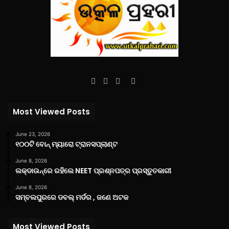
Facebook
Twitter
YouTube
Instagram
Most Viewed Posts
June 23, 2026
୧୦୦ଟି ବୋନ୍ ମ୍ୟାରୋ ଟ୍ରାନସପ୍ଲାଣ୍ଟ
June 8, 2026
ଲକ୍‌ଡାଉନ୍‌ରେ ରହିଲେ NEET ପ୍ରଶ୍ନପତ୍ର ପ୍ରସ୍ତୁତକାରୀ
June 8, 2026
ସମ୍ବଲପୁରରେ ଡବଲ୍ ମର୍ଡର , ଜଣେ ଅଟକ
Most Viewed Posts