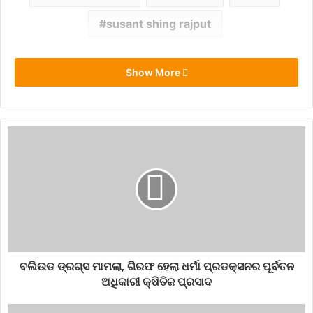
susant shing rajput
Show More
ବଲିଉଡ ଡ୍ରଗ୍ସ ମାମଲା, ଗିରଫ ହେଲା ଧର୍ମା ପ୍ରଡକ୍ସନର ପୂର୍ବତନ
ଅଧିକାରୀ କ୍ଷିତିଜ ପ୍ରସାଦ