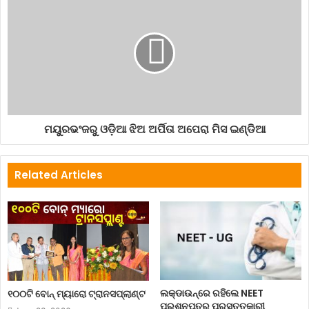
ମୟୁରଭଂଜରୁ ଓଡ଼ିଆ ଝିଅ ଅର୍ପିତା ଅପେରା ମିସ ଇଣ୍ଡିଆ
Related Articles
ଲକ୍‌ଡାଉନ୍‌ରେ ରହିଲେ NEET
୧୦୦ଟି ବୋନ୍ ମ୍ୟାରୋ ଟ୍ରାନସପ୍ଲାଣ୍ଟ
ପ୍ରଶ୍ନପତ୍ର ପ୍ରସ୍ତୁତକାରୀ