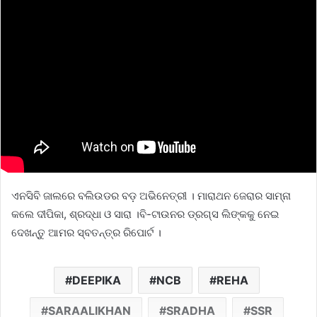
ଏନସିବି ଜାଲରେ ବଲିଉଡର ବଡ଼ ଅଭିନେତ୍ରୀ । ମାରାଥନ ଜେରାର ସାମ୍ନା
କଲେ ଦୀପିକା, ଶ୍ରଦ୍ଧା ଓ ସାରା ।ବି-ଟାଉନର ଡ୍ରଗ୍ସ ଲିଙ୍କକୁ ନେଇ
ଦେଖନ୍ତୁ ଆମର ସ୍ବତନ୍ତ୍ର ରିପୋର୍ଟ ।
DEEPIKA
NCB
REHA
SARAALIKHAN
SRADHA
SSR