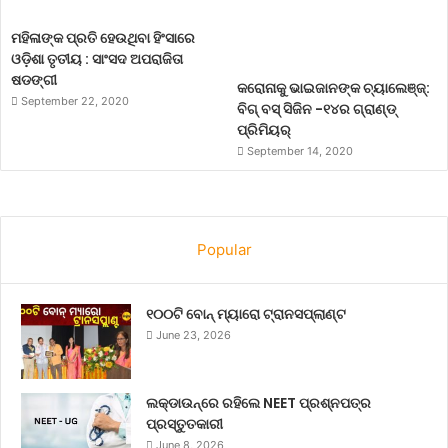
ମହିଳାଙ୍କ ପ୍ରତି ହେଉଥିବା ହିଂସାରେ
ଓଡ଼ିଶା ତୃତୀୟ : ସାଂସଦ ଅପରାଜିତା
ଷଡଙ୍ଗୀ
କରୋନାକୁ ଭାଇଜାନଙ୍କ ଚ୍ୟାଲେଞ୍ଜ୍:
September 22, 2020
ବିଗ୍ ବସ୍ ସିଜିନ -୧୪ର ଗ୍ରାଣ୍ଡ୍
ପ୍ରିମିୟର୍
September 14, 2020
Popular
୧୦୦ଟି ବୋନ୍ ମ୍ୟାରୋ ଟ୍ରାନସପ୍ଲାଣ୍ଟ
June 23, 2026
ଲକ୍‌ଡାଉନ୍‌ରେ ରହିଲେ NEET ପ୍ରଶ୍ନପତ୍ର
ପ୍ରସ୍ତୁତକାରୀ
June 8, 2026