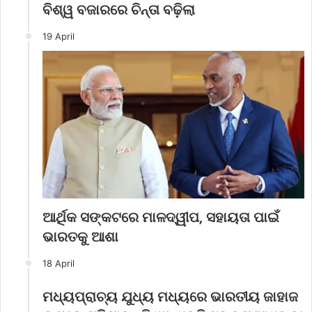
ବିଶ୍ୱ ବଜାରରେ ଚିନ୍ତା ବଢ଼ିଲା
19 April
ଆର୍ଥିକ ସଙ୍କଟରେ ମାଳଦ୍ୱୀପ, ସହାୟତା ପାଇଁ
ଭାରତକୁ ଆଶା
18 April
ମଧ୍ୟପ୍ରାଚ୍ୟ ଯୁଧ୍ୟ ମଧ୍ୟରେ ଭାରତୀୟ ଜାହାଜ