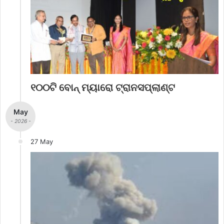
୧୦୦ଟି ବୋନ୍ ମ୍ୟାରୋ ଟ୍ରାନସପ୍ଲାଣ୍ଟ
May
- 2026 -
27 May