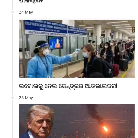
ପାକିସ୍ତାନ
24 May
ଇବୋଲକୁ ନେଇ କେନ୍ଦ୍ରର ଆଡଭାଇଜରୀ
23 May