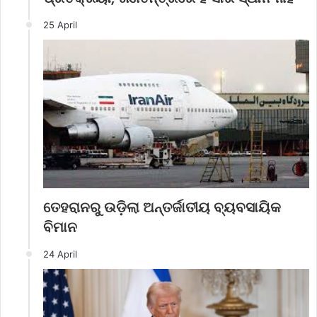
25 April
ତେହରାନରୁ ଉଡ଼ିଲା ଅନ୍ତର୍ଜାତୀୟ ବ୍ୟବସାୟିକ
ବିମାନ
24 April