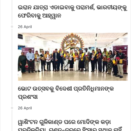
ଇରାନ ଯାତ୍ରା ଏଡାଇବାକୁ ପରାମର୍ଶ, ଭାରତୀୟଙ୍କୁ
ଫେରିବାକୁ ଆହ୍ୱାନ
26 April
ଭୋଟ ଉତ୍ସବକୁ ବିଦେଶୀ ପ୍ରତିନିଧିମାନଙ୍କ
ପ୍ରଶଂସା
26 April
ୱାଶିଂଟନ ଗୁଳିକାଣ୍ଡ ପରେ ମୋଦିଙ୍କ କଡ଼ା
ପ୍ରତିକ୍ରିୟା, ଗଣତନ୍ତ୍ରରେ ହିଂସାର ସ୍ଥାନ ନାହିଁ