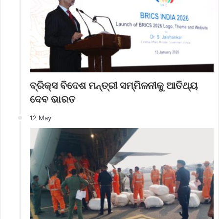
ବ୍ରିକ୍ସ ବିଦେଶ ମନ୍ତ୍ରୀ ସମ୍ମିଳନୀକୁ ଆତିଥ୍ୟ
ଦେବ ଭାରତ
12 May