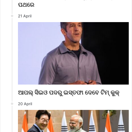
ପଥରେ
21 April
ଆପଲ୍‌ ସିଇଓ ପଦରୁ ଇସ୍ତଫା ଦେବେ ଟିମ୍‌ କୁକ୍
20 April