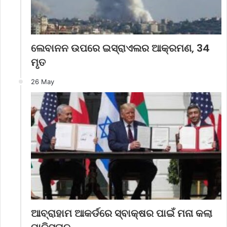
ଲେବାନନ ଉପରେ ଇସ୍ରାଏଲର ଆକ୍ରମଣ, 34
ମୃତ
26 May
ଆବ୍ରାହାମ ଆକର୍ଡରେ ସ୍ବାକ୍ଷର ପାଇଁ ମନା କଲା