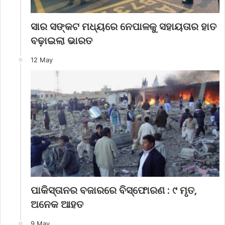
ସାର ସଙ୍କଟ ମଧ୍ୟରେ ନେପାଳକୁ ସହାୟତାର ହାତ
ବଢ଼ାଇଲା ଭାରତ
12 May
ପାକିସ୍ତାନର ବଜାରରେ ବିସ୍ଫୋରଣ : ୯ ମୃତ,
ଅନେକ ଆହତ
9 May