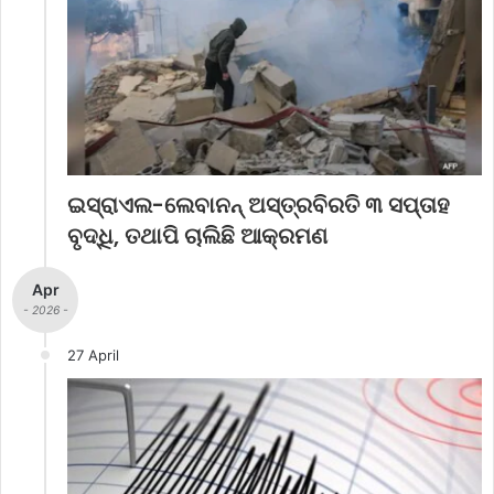
ଇସ୍ରାଏଲ-ଲେବାନନ୍ ଅସ୍ତ୍ରବିରତି ୩ ସପ୍ତାହ
ବୃଦ୍ଧି, ତଥାପି ଚାଲିଛି ଆକ୍ରମଣ
Apr
- 2026 -
27 April