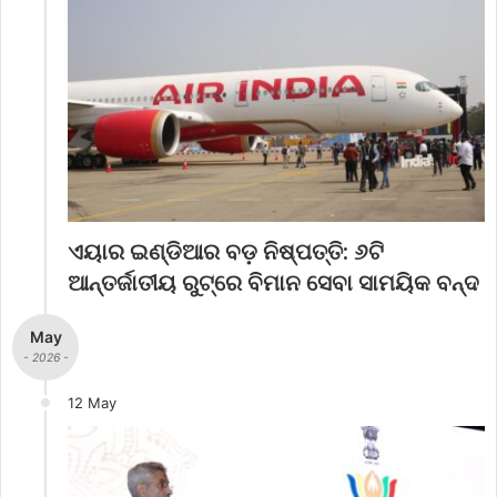
ଏୟାର ଇଣ୍ଡିଆର ବଡ଼ ନିଷ୍ପତ୍ତି: ୬ଟି
ଆନ୍ତର୍ଜାତୀୟ ରୁଟ୍‌ରେ ବିମାନ ସେବା ସାମୟିକ ବନ୍ଦ
May
- 2026 -
12 May