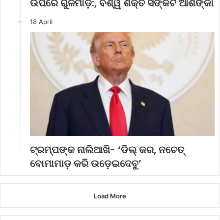
ଉପରେ ଗୁଳିମାଡ଼:, ବିଶ୍ୱ ଶକ୍ତି ସଙ୍କଟ ଆଶଙ୍କା
18 April
ଟ୍ରମ୍ପଙ୍କ ନାଲିଆଖି- ‘ଡିଲ୍ କର, ନଚେତ୍
ବୋମାମାଡ଼ କରି ଉଡ଼େଇଦେବୁ’
Load More