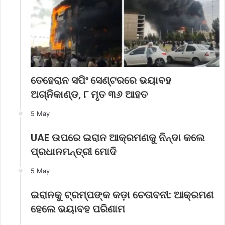
ତେହେରାନ ସପିଂ ସେଣ୍ଟରରେ ଭୟାବହ
ଅଗ୍ନିକାଣ୍ଡ, ୮ ମୃତ ୩୬ ଆହତ
5 May
UAE ଉପରେ ଇରାନ ଆକ୍ରମଣକୁ ନିନ୍ଦା କଲେ
ପ୍ରଧାନମନ୍ତ୍ରୀ ମୋଦି
5 May
ଇରାନକୁ ଟ୍ରମ୍ପଙ୍କ କଡ଼ା ଚେତାବନୀ: ଆକ୍ରମଣ
ହେଲେ ଭୟାବହ ପରିଣାମ