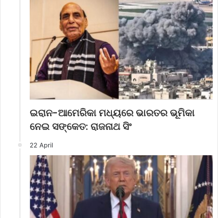
ଇରାନ-ଆମେରିକା ମଧ୍ୟରେ ଭାରତର ଭୂମିକା
ନେଇ ସଙ୍କେତ: ରାଜନାଥ ସିଂ
22 April