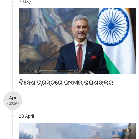
2 May
ବିଦେଶ ଗ୍ରସ୍ତରେ ଇଏଏମ୍ ଜୟଶଙ୍କର
Apr
- 2026 -
28 April