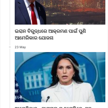
ଇରାନ ବିରୁଦ୍ଧରେ ଆକ୍ରମଣ ପାଇଁ ପୁଣି
ଆମେରିକାର ଯୋଜନା
23 May