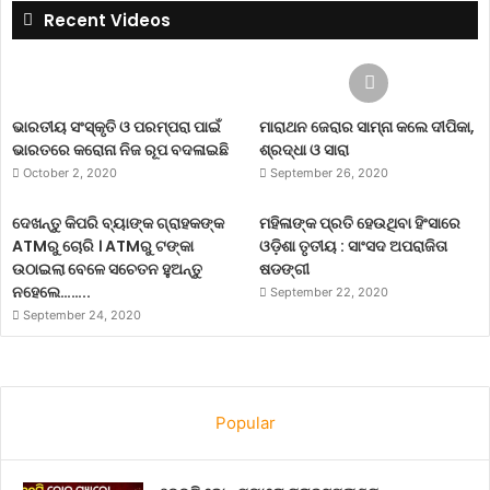
Recent Videos
ଭାରତୀୟ ସଂସ୍କୃତି ଓ ପରମ୍ପରା ପାଇଁ
ମାରାଥନ ଜେରାର ସାମ୍ନା କଲେ ଦୀପିକା,
ଭାରତରେ କରୋନା ନିଜ ରୂପ ବଦଳାଇଛି
ଶ୍ରଦ୍ଧା ଓ ସାରା
October 2, 2020
September 26, 2020
ଦେଖନ୍ତୁ କିପରି ବ୍ୟାଙ୍କ ଗ୍ରାହକଙ୍କ
ମହିଳାଙ୍କ ପ୍ରତି ହେଉଥିବା ହିଂସାରେ
ATMରୁ ଚୋରି । ATMରୁ ଟଙ୍କା
ଓଡ଼ିଶା ତୃତୀୟ : ସାଂସଦ ଅପରାଜିତା
ଉଠାଇଲା ବେଳେ ସଚେତନ ହୁଅନ୍ତୁ
ଷଡଙ୍ଗୀ
ନହେଲେ……..
September 22, 2020
September 24, 2020
Popular