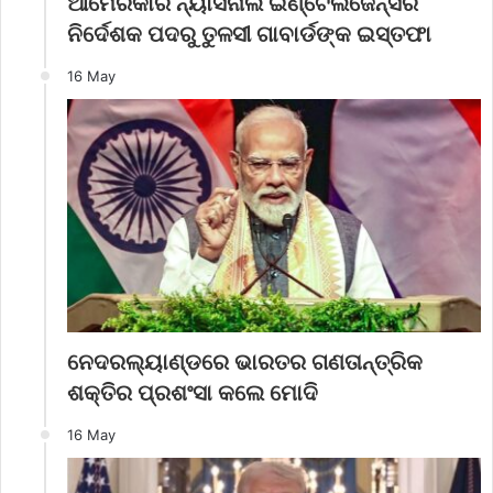
ଆମେରିକାର ନ୍ୟାସନାଲ ଇଣ୍ଟେଲିଜେନ୍ସର
ନିର୍ଦେଶକ ପଦରୁ ତୁଳସୀ ଗାବାର୍ଡଙ୍କ ଇସ୍ତଫା
16 May
ନେଦରଲ୍ୟାଣ୍ଡରେ ଭାରତର ଗଣତାନ୍ତ୍ରିକ
ଶକ୍ତିର ପ୍ରଶଂସା କଲେ ମୋଦି
16 May