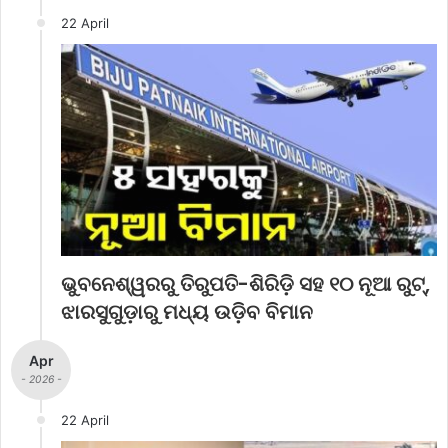
22 April
ଭୁବନେଶ୍ୱରରୁ ତିରୁପତି-ଶିରିଡ଼ି ସହ ୧୦ ନୂଆ ରୁଟ୍,
ଝାରସୁଗୁଡ଼ାରୁ ମଧ୍ୟ ଉଡ଼ିବ ବିମାନ
Apr
- 2026 -
22 April