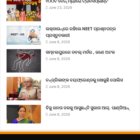
୧୦୦ଟି ବୋନ୍ ମ୍ୟାରୋ ଟ୍ରାନସପ୍ଲାଣ୍ଟ
June 23, 2026
ଲକ୍‌ଡାଉନ୍‌ରେ ରହିଲେ NEET ପ୍ରଶ୍ନପତ୍ର
ପ୍ରସ୍ତୁତକାରୀ
June 8, 2026
ସମ୍ବଲପୁରରେ ଡବଲ୍ ମର୍ଡର , ଜଣେ ଅଟକ
June 8, 2026
ଚନ୍ଦ୍ରିକାଙ୍କ ବୟଫ୍ରେଣ୍ଡକୁ ଖୋଜୁଛି ପୋଲିସ
June 8, 2026
ବିଜୁ ଜନତା ଦଳକୁ ଆସୁଛନ୍ତି ସୁଜାତା ଆର୍‌. ପାଣ୍ଡିଆନ୍
June 8, 2026