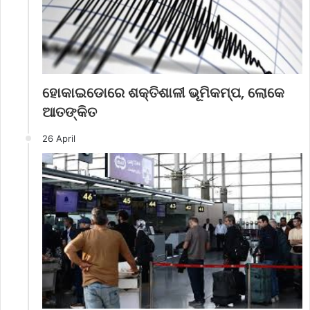
ହୋକାଇଡୋରେ ଶକ୍ତିଶାଳୀ ଭୂମିକମ୍ପ, ଲୋକେ
ଆତଙ୍କିତ
26 April