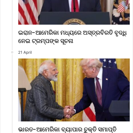
ଇରାନ-ଆମେରିକା ମଧ୍ୟରେ ଅସ୍ତ୍ରବିରତି ବୃଦ୍ଧି
ନେଇ ଟ୍ରମ୍ପଙ୍କ ସୂଚନା
21 April
ଭାରତ-ଆମେରିକା ବ୍ୟାପାର ଚୁକ୍ତି ସମାପ୍ତି