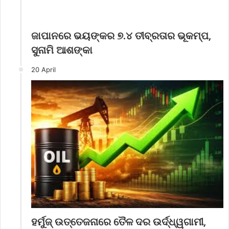
ଜାପାନରେ ଭୟଙ୍କର ୭.୪ ତୀବ୍ରତାର ଭୂକମ୍ପ,
ସୁନାମି ଆଶଙ୍କା
20 April
ହର୍ମୁଜ୍ ଉତ୍ତେଜନାରେ ତୈଳ ଦର ଉର୍ଦ୍ଧ୍ୱଗାମୀ,