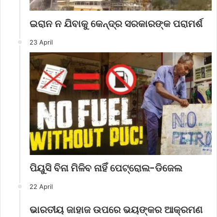
ଇରାନ ନ ଯିବାକୁ କେନ୍ଦ୍ର ସରକାରଙ୍କ ପରାମର୍ଶ
23 April
ପିୟୁସି ବିନା ମିଳିବ ନାହିଁ ପେଟ୍ରୋଲ-ଡିଜେଲ
22 April
ଭାରତୀୟ ଜାହାଜ ଉପରେ ଭୟଙ୍କର ଆକ୍ରମଣ