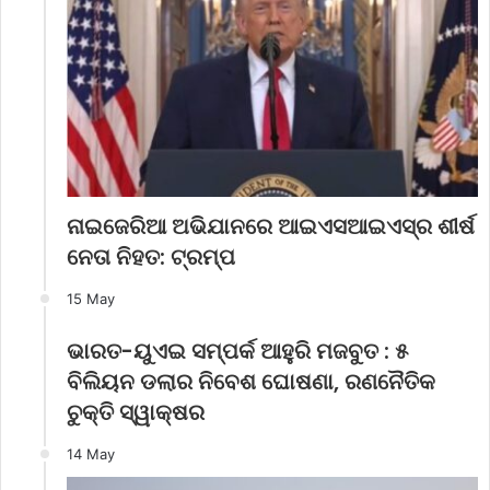
ନାଇଜେରିଆ ଅଭିଯାନରେ ଆଇଏସଆଇଏସ୍‌ର ଶୀର୍ଷ
ନେତା ନିହତ: ଟ୍ରମ୍ପ
15 May
ଭାରତ-ୟୁଏଇ ସମ୍ପର୍କ ଆହୁରି ମଜବୁତ : ୫
ବିଲିୟନ ଡଲାର ନିବେଶ ଘୋଷଣା, ରଣନୈତିକ
ଚୁକ୍ତି ସ୍ୱାକ୍ଷର
14 May