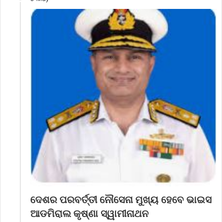
ଦେଶର ପରବର୍ତ୍ତୀ ନୌସେନା ମୁଖ୍ୟ ହେବେ ଭାଇସ
ଆଡମିରାଲ କୃଷ୍ଣା ସ୍ୱାମୀନାଥନ