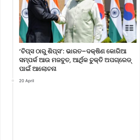
‘ଚିପ୍ସ ଠାରୁ ଶିପ୍ସ’: ଭାରତ–ଦକ୍ଷିଣ କୋରିଆ
ସମ୍ପର୍କ ଆଉ ମଜବୁତ, ଆର୍ଥିକ ଚୁକ୍ତି ଅପଗ୍ରେଡ୍
ପାଇଁ ଆଲୋଚନା
20 April