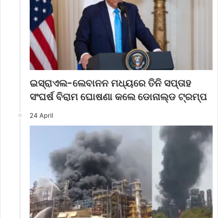
ଇସ୍ରାଏଲ-ଲେବାନନ ମଧ୍ୟରେ ତିନି ସପ୍ତାହ
ସଂଘର୍ଷ ବିରାମ ଘୋଷଣା କଲେ ଡୋନାଲ୍ଡ ଟ୍ରମ୍ପ
24 April