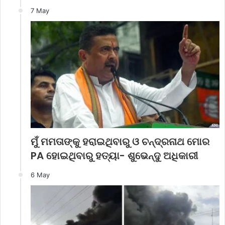
7 May
ମୁଁ ମମତାଙ୍କୁ ହରାଇଥିବାରୁ ଓ ଚନ୍ଦ୍ରନାଥ ମୋର
PA ହୋଇଥିବାରୁ ହତ୍ୟା- ଶୁଭେନ୍ଦୁ ଅଧିକାରୀ
6 May