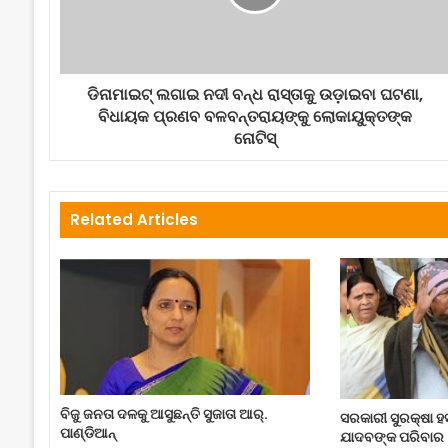
ଡିନାମାଇଟ୍ ଲଗାଇ ନଦୀ ବନ୍ଧ ରାସ୍ତାକୁ ଉଡ଼ାଇବା ଘଟଣା,
ବିଧାୟକ ପ୍ରଣବ ବଳବନ୍ତରାୟଙ୍କୁ ଲୋକାୟୁକ୍ତଙ୍କ
ନୋଟିସ୍
Related Articles
ବିଜୁ ଜନତା ଦଳକୁ ଆସୁଛନ୍ତି ସୁଜାତା ଆର୍‌.
ସରକାରୀ ସୁରକ୍ଷା ହ
ପାଣ୍ଡିଆନ୍
ଯାଦବଙ୍କ ପରିବାର