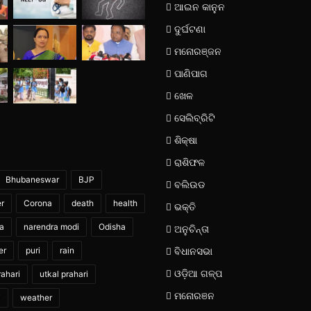
ଆଇନ କାନୁନ
ଦୁର୍ଘଟଣା
ମନୋରଞ୍ଜନ
ପାଣିପାଗ
ଖେଳ
ସେଲିବ୍ରିଟି
ଶିକ୍ଷା
ରାଶିଫଳ
Bhubaneswar
BJP
ବଲିଉଡ
er
Corona
death
health
ଭକ୍ତି
ia
narendra modi
Odisha
ଅନୁଚିନ୍ତା
er
puri
rain
ବିଧାନସଭା
ଓଡ଼ିଆ ଗଳ୍ପ
ahari
utkal prahari
ମନୋରଞନ
i
weather