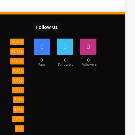
Follow Us
18,488
15,473
0
0
0
12,807
Fans
Followers
Followers
5,473
5,406
2,272
2,170
2,178
1,055
940