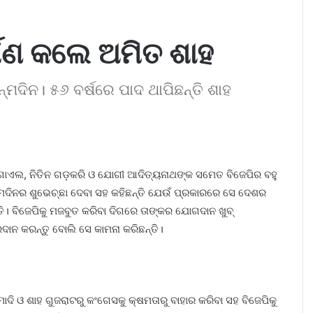
ପଣ କଲେ ଅମିତ ଶାହ
୍ମଦିନ। ୫୬ ବର୍ଷରେ ପାଦ ଥାପିଛନ୍ତି ଶାହ
ଗୋଏଲ, ନିତିନ ଗଡ଼କରି ଓ ଯୋଗୀ ଆଦିତ୍ୟନାଥଙ୍କ ସମେତ ବିଜେପିର ବହୁ
ଜନ୍ମଦିନର ଶୁଭେଚ୍ଛା ଦେବା ସହ କହିଛନ୍ତି ଯେଉଁ ପ୍ରକାରରେ ସେ ଦେଶର
ି। ବିଜେପିକୁ ମଜବୁତ କରିବା ଦିଗରେ ତାଙ୍କର ଯୋଗଦାନ ଖୁବ୍
ରଦାନ କରନ୍ତୁ ବୋଲି ସେ କାମନା କରିଛନ୍ତି।
 ଓ ଶାହ ଗୁଜରାଟରୁ କଂଗେସକୁ କ୍ଷମତାରୁ ବାହାର କରିବା ସହ ବିଜେପିକୁ