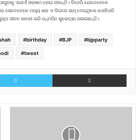
 ପାରୁବାକୁ ଏଯାଏଁ ସକ୍ଷମ ହୋଇ ନାହାନ୍ତି। ବିଜେପି ଯେତେବେଳେ
ନେଲେ ସେତେବେ​‌ଳେ ମଧ୍ୟ ଶାହ ଏ ଦିଗରେ ସାଥ୍ ଦେଇଥିଲେ।ସେହିପରି
ୁସ୍ଥ ଜୀବନ କାମନା କରି ଜନ୍ମଦିନ ଶୁଭେଚ୍ଛା ଜଣାଇଛନ୍ତି।
shah
birthday
BJP
bjpparty
odi
tweet
Twitter
Share via Email