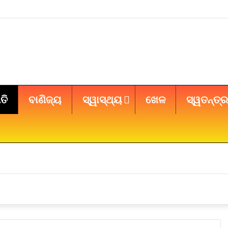
ତି
ବାଣିଜ୍ୟ
ସ୍ୱାସ୍ଥ୍ୟ
ଖେଳ
ସ୍ୱତନ୍ତ୍ର