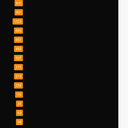
831
821
1,123
683
607
455
337
275
273
258
115
81
63
49