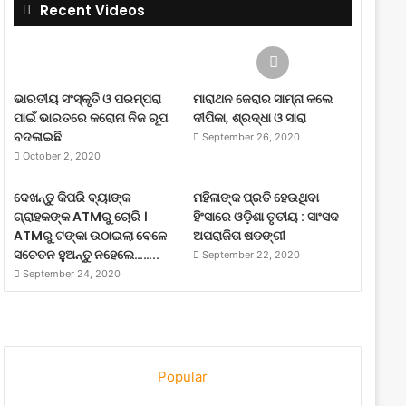
Recent Videos
ଭାରତୀୟ ସଂସ୍କୃତି ଓ ପରମ୍ପରା
ମାରାଥନ ଜେରାର ସାମ୍ନା କଲେ
ପାଇଁ ଭାରତରେ କରୋନା ନିଜ ରୂପ
ଦୀପିକା, ଶ୍ରଦ୍ଧା ଓ ସାରା
ବଦଳାଇଛି
September 26, 2020
October 2, 2020
ଦେଖନ୍ତୁ କିପରି ବ୍ୟାଙ୍କ
ମହିଳାଙ୍କ ପ୍ରତି ହେଉଥିବା
ଗ୍ରାହକଙ୍କ ATMରୁ ଚୋରି ।
ହିଂସାରେ ଓଡ଼ିଶା ତୃତୀୟ : ସାଂସଦ
ATMରୁ ଟଙ୍କା ଉଠାଇଲା ବେଳେ
ଅପରାଜିତା ଷଡଙ୍ଗୀ
ସଚେତନ ହୁଅନ୍ତୁ ନହେଲେ……..
September 22, 2020
September 24, 2020
Popular