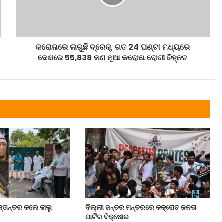
କରୋନାରେ ଲାଗୁଛି ବ୍ରେକ୍, ଗତ 24 ଘଣ୍ଟା ମଧ୍ୟରେ
ଦେଶରେ 55,838 ଜଣ ନୂଆ କରୋନା ରୋଗୀ ଚିହ୍ନଟ
ସ୍ତାନ୍ତର କଲେ ଲାଲୁ
ଦିଲ୍ଲୀ ଜନ୍ତର ମନ୍ତରରେ କକ୍ରୋଚ ଜନତା
ପାର୍ଟିର ବିକ୍ଷୋଭ