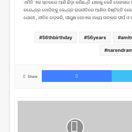
ଏମିତି ଏକ ସ୍ତରରେ ଆଣି ଛିଡ଼ା କରିଛନ୍ତି ଯାହାକୁ କେହି ଦୋହଲାଇ
ନରେନ୍ଦ୍ର ମୋଦିଙ୍କୁ କେନ୍ଦ୍ର ରାଜନୀତିରେ ଆଣିବା ନିଷ୍ଟିତ୍ତି 
ଯୋଗୀ , ନୀତିନ ଗଡ଼କରି, ପୀୟୁଷ ଗୋଏଲ ମଧ୍ୟ ତାଙ୍କର ଦୀର୍ଘ ଓ ସ
56thbirthday
56years
amit
narendram
Facebook
Share