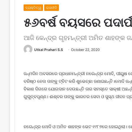
ବ୍ୟକ୍ତିତ୍ୱ
ରାଜନୀତି
୫୬ବର୍ଷ ବୟସରେ ପଦାର୍
ଆଜି କେନ୍ଦ୍ର ଗୃହମନ୍ତ୍ରୀ ଅମିତ ଶାହଙ୍କ ଜନ
Utkal Prahari S.S
October 22, 2020
ଜନ୍ମଦିନ ଅବସର​ରେ ପ୍ରଧାନମନ୍ତ୍ରୀ ନରେନ୍ଦ୍ର ମୋଦି, ପୀୟୁଷ 
ବରିଷ୍ଠ ନେତା ତାଙ୍କୁ ଟ୍ବିଟ କରି ଶୁଭେଚ୍ଛା ଜଣାଇଛନ୍ତି।ମୋଦି 
ବିକାଶ ଦିଗରେ ଯୋଗଦାନ ଦେଉଛନ୍ତି ତାର ସମସ୍ତେ ସାକ୍ଷୀ ଅଛନ୍ତ
ଗୁରୁତ୍ବପୂଣ୍ଣ। ଈଶ୍ବର ତାଙ୍କୁ ଭାରତର ସେବା ଓ ସୁସ୍ଥ ଜୀବନ ପ୍
ନରେନ୍ଦ୍ର ମୋଦି ଓ ଅମିତ ଶାହଙ୍କ ଭେଟ ୧୯୮୭ରେ ହୋଇଥିଲା। ମୋଦି