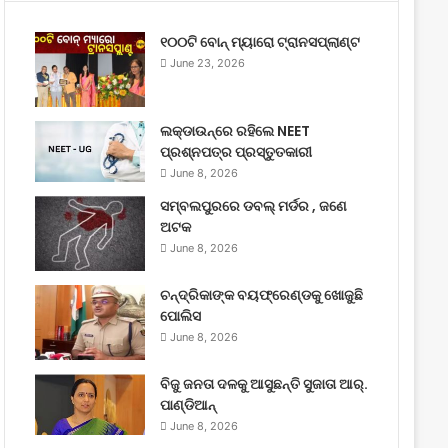
୧୦୦ଟି ବୋନ୍ ମ୍ୟାରୋ ଟ୍ରାନସପ୍ଲାଣ୍ଟ
June 23, 2026
ଲକ୍‌ଡାଉନ୍‌ରେ ରହିଲେ NEET
ପ୍ରଶ୍ନପତ୍ର ପ୍ରସ୍ତୁତକାରୀ
June 8, 2026
ସମ୍ବଲପୁରରେ ଡବଲ୍ ମର୍ଡର , ଜଣେ
ଅଟକ
June 8, 2026
ଚନ୍ଦ୍ରିକାଙ୍କ ବୟଫ୍ରେଣ୍ଡକୁ ଖୋଜୁଛି
ପୋଲିସ
June 8, 2026
ବିଜୁ ଜନତା ଦଳକୁ ଆସୁଛନ୍ତି ସୁଜାତା ଆର୍‌.
ପାଣ୍ଡିଆନ୍
June 8, 2026