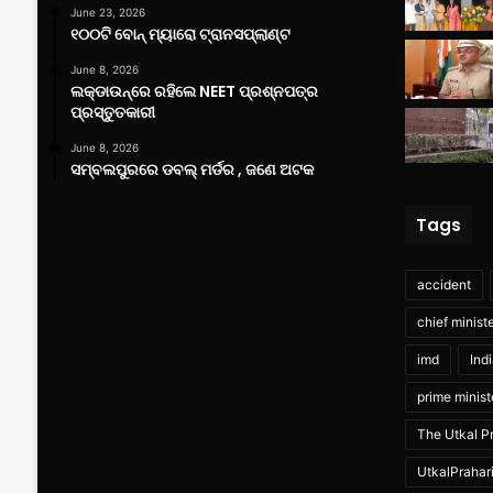
June 23, 2026
୧୦୦ଟି ବୋନ୍ ମ୍ୟାରୋ ଟ୍ରାନସପ୍ଲାଣ୍ଟ
June 8, 2026
ଲକ୍‌ଡାଉନ୍‌ରେ ରହିଲେ NEET ପ୍ରଶ୍ନପତ୍ର
ପ୍ରସ୍ତୁତକାରୀ
June 8, 2026
ସମ୍ବଲପୁରରେ ଡବଲ୍ ମର୍ଡର , ଜଣେ ଅଟକ
Tags
accident
chief minist
imd
Ind
prime minist
The Utkal Pr
UtkalPrahar