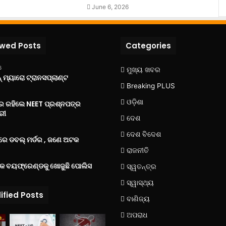
June 6, 2026
ewed Posts
Categories
6
ମୁଖ୍ୟ ଖବର
 ମ୍ୟାରୋ ଟ୍ରାନସପ୍ଲାଣ୍ଟ
Breaking PLUS
ଓଡ଼ିଶା
‌ରେ ରହିଲେ NEET ପ୍ରଶ୍ନପତ୍ର
ରୀ
ଦେଶ
ଦେଶ ବିଦେଶ
େ ଡବଲ୍ ମର୍ଡର , ଜଣେ ଅଟକ
ରାଜନୀତି
୍କ ବୟଫ୍ରେଣ୍ଡକୁ ଖୋଜୁଛି ପୋଲିସ
ସ୍ୱତନ୍ତ୍ର
ସ୍ୱାସ୍ଥ୍ୟ
ified Posts
ବାଣିଜ୍ୟ
ଅପରାଧ