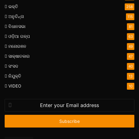
ଭକ୍ତି
258
ଅନୁଚିନ୍ତା
115
ବିଧାନସଭା
81
ଓଡ଼ିଆ ଗଳ୍ପ
63
ମନୋରଞନ
49
ସାକ୍ଷାତକାର
47
ସଂସଦ
40
ନିଯୁକ୍ତି
13
VIDEO
10
Enter
your
Email
address