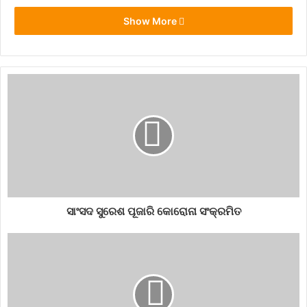
Show More
bom blast
england
ସାଂସଦ ସୁରେଶ ପୂଜାରି କୋରୋନା ସଂକ୍ରମିତ