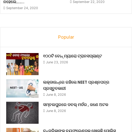
ନହେଲେ……..
September 22, 2020
September 24, 2020
Popular
୧୦୦ଟି ବୋନ୍ ମ୍ୟାରୋ ଟ୍ରାନସପ୍ଲାଣ୍ଟ
June 23, 2026
ଲକ୍‌ଡାଉନ୍‌ରେ ରହିଲେ NEET ପ୍ରଶ୍ନପତ୍ର
ପ୍ରସ୍ତୁତକାରୀ
June 8, 2026
ସମ୍ବଲପୁରରେ ଡବଲ୍ ମର୍ଡର , ଜଣେ ଅଟକ
June 8, 2026
ଚନ୍ଦ୍ରିକାଙ୍କ ବୟଫ୍ରେଣ୍ଡକୁ ଖୋଜୁଛି ପୋଲିସ