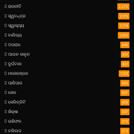
ରାଜନୀତି
2,272
ସ୍ୱତନ୍ତ୍ର
2,170
ସ୍ୱାସ୍ଥ୍ୟ
2,178
ବାଣିଜ୍ୟ
1,055
ଅପରାଧ
940
ଆଇନ କାନୁନ
831
ଦୁର୍ଘଟଣା
821
ମନୋରଞ୍ଜନ
1,123
ପାଣିପାଗ
683
ଖେଳ
607
ସେଲିବ୍ରିଟି
455
ଶିକ୍ଷା
337
ରାଶିଫଳ
275
ବଲିଉଡ
273