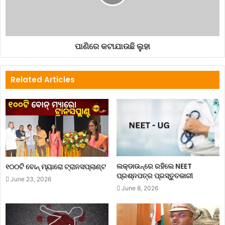
ପାଣିରେ କଟାଯାଉଛି ଲୁହା
Related Articles
ଲକ୍‌ଡାଉନ୍‌ରେ ରହିଲେ NEET
୧୦୦ଟି ବୋନ୍ ମ୍ୟାରୋ ଟ୍ରାନସପ୍ଲାଣ୍ଟ
ପ୍ରଶ୍ନପତ୍ର ପ୍ରସ୍ତୁତକାରୀ
June 23, 2026
June 8, 2026