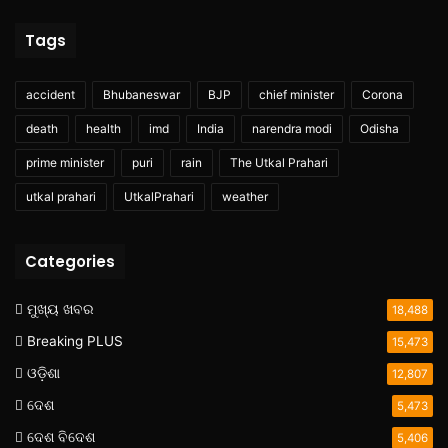
Tags
accident
Bhubaneswar
BJP
chief minister
Corona
death
health
imd
India
narendra modi
Odisha
prime minister
puri
rain
The Utkal Prahari
utkal prahari
UtkalPrahari
weather
Categories
ମୁଖ୍ୟ ଖବର
18,488
Breaking PLUS
15,473
ଓଡ଼ିଶା
12,807
ଦେଶ
5,473
ଦେଶ ବିଦେଶ
5,406