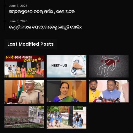
June 8, 2026
ସମ୍ବଲପୁରରେ ଡବଲ୍ ମର୍ଡର , ଜଣେ ଅଟକ
June 8, 2026
ଚନ୍ଦ୍ରିକାଙ୍କ ବୟଫ୍ରେଣ୍ଡକୁ ଖୋଜୁଛି ପୋଲିସ
Last Modified Posts