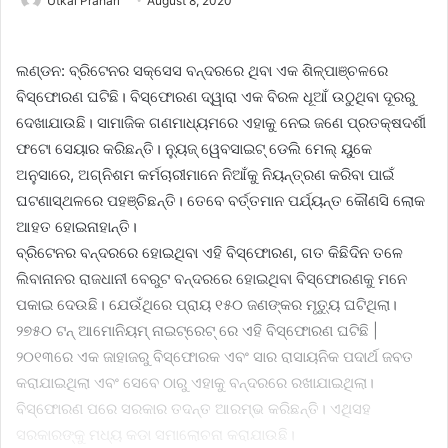
Utkal Prahari
August 8, 2020
ଲଣ୍ଡନ: ବ୍ରିଟେନର ସକ୍ସେସ ବନ୍ଦରରେ ଥିବା ଏକ ଶିଳ୍ପାଞ୍ଚଳରେ
ବିସ୍ଫୋରଣ ଘଟିଛି। ବିସ୍ଫୋରଣ ଦ୍ୱାରା ଏକ ବିରଳ ଧୂଆଁ ଉଠୁଥିବା ଦୂରରୁ
ଦେଖାଯାଉଛି। ସାମାଜିକ ଗଣମାଧ୍ୟମରେ ଏହାକୁ ନେଇ ଜଣେ ପ୍ରତକ୍ଷଦର୍ଶୀ
ଫଟୋ ସେୟାର କରିଛନ୍ତି। ନ୍ୟୁଜ୍ ୱେବସାଇଟ୍ ଡେଲି ମେଲ୍ ୟୁକେ
ଅନୁସାରେ, ଅଗ୍ନିଶମ କର୍ମଚାରୀମାନେ ନିଆଁକୁ ନିୟନ୍ତ୍ରଣ କରିବା ପାଇଁ
ଘଟଣାସ୍ଥଳରେ ପହଞ୍ଚିଛନ୍ତି। ତେବେ ବର୍ତ୍ତମାନ ପର୍ଯ୍ୟନ୍ତ କୌଣସି ଲୋକ
ଆହତ ହୋଇନାହାନ୍ତି।
ବ୍ରିଟେନର ବନ୍ଦରରେ ହୋଇଥିବା ଏହି ବିସ୍ଫୋରଣ, ଗତ କିଛିଦିନ ତଳେ
ଲିବାନାନର ରାଜଧାନୀ ବେରୁଟ ବନ୍ଦରରେ ହୋଇଥିବା ବିସ୍ଫୋରଣକୁ ମନେ
ପକାଇ ଦେଉଛି। ଯେଉଁଥିରେ ପ୍ରାୟ ୧୫୦ ଜଣଙ୍କର ମୃତ୍ୟୁ ଘଟିଥିଲା।
୨୭୫୦ ଟନ୍ ଆମୋନିୟମ୍ ନାଇଟ୍ରେଟ୍ ରେ ଏହି ବିସ୍ଫୋରଣ ଘଟିଛି |
୨୦୧୩ରେ ଏକ ଜାହାଜରୁ ବିସ୍ଫୋରକ ଏବଂ ସାର ରାସାୟନିକ ପଦାର୍ଥ ଜବତ
କରାଯାଇଥିଲା ଏବଂ ସେବେ ଠାରୁ ଏହାକୁ ବନ୍ଦରରେ ରଖାଯାଇଥିଲା।
ବିସ୍ଫୋରଣ ପରେ ସରକାର ତଦନ୍ତ ଆରମ୍ଭ କରିଛନ୍ତି। ଏଥିସହ
ସରକାରଙ୍କୁ ମଧ୍ୟ କଡା ସମାଲୋଚନା କରାଯାଉଛି।