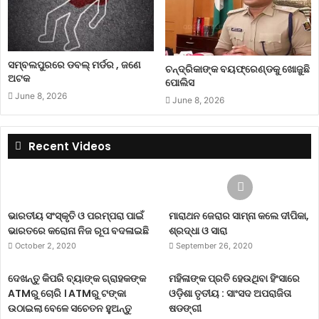
ସମ୍ବଲପୁରରେ ଡବଲ୍ ମର୍ଡର , ଜଣେ
ଚନ୍ଦ୍ରିକାଙ୍କ ବୟଫ୍ରେଣ୍ଡକୁ ଖୋଜୁଛି
ଅଟକ
ପୋଲିସ
June 8, 2026
June 8, 2026
Recent Videos
ଭାରତୀୟ ସଂସ୍କୃତି ଓ ପରମ୍ପରା ପାଇଁ
ମାରାଥନ ଜେରାର ସାମ୍ନା କଲେ ଦୀପିକା,
ଭାରତରେ କରୋନା ନିଜ ରୂପ ବଦଳାଇଛି
ଶ୍ରଦ୍ଧା ଓ ସାରା
October 2, 2020
September 26, 2020
ଦେଖନ୍ତୁ କିପରି ବ୍ୟାଙ୍କ ଗ୍ରାହକଙ୍କ
ମହିଳାଙ୍କ ପ୍ରତି ହେଉଥିବା ହିଂସାରେ
ATMରୁ ଚୋରି । ATMରୁ ଟଙ୍କା
ଓଡ଼ିଶା ତୃତୀୟ : ସାଂସଦ ଅପରାଜିତା
ଉଠାଇଲା ବେଳେ ସଚେତନ ହୁଅନ୍ତୁ
ଷଡଙ୍ଗୀ