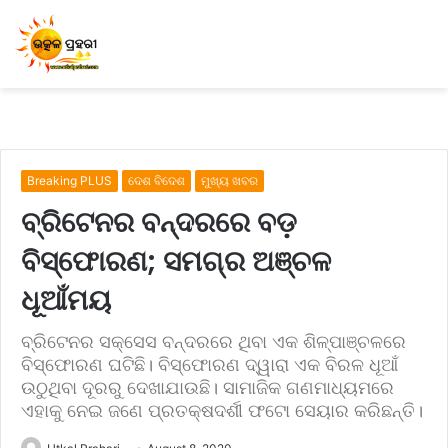
Breaking PLUS
ଦେଶ ବିଦେଶ
ମୁଖ୍ୟ ଖବର
ବ୍ରିଟେନର ବନ୍ଦରରେ ବଡ଼
ବିସ୍ଫୋରଣ; ସମଗ୍ର ଅଞ୍ଚଳ
ଧୂଆଁମୟ
ବ୍ରିଟେନର ସକ୍ସେସ ବନ୍ଦରରେ ଥିବା ଏକ ଶିଳ୍ପାଞ୍ଚଳରେ
ବିସ୍ଫୋରଣ ଘଟିଛି। ବିସ୍ଫୋରଣ ଦ୍ୱାରା ଏକ ବିରଳ ଧୂଆଁ
ଉଠୁଥିବା ଦୂରରୁ ଦେଖାଯାଉଛି। ସାମାଜିକ ଗଣମାଧ୍ୟମରେ
ଏହାକୁ ନେଇ ଜଣେ ପ୍ରତକ୍ଷଦର୍ଶୀ ଫଟୋ ସେୟାର କରିଛନ୍ତି।