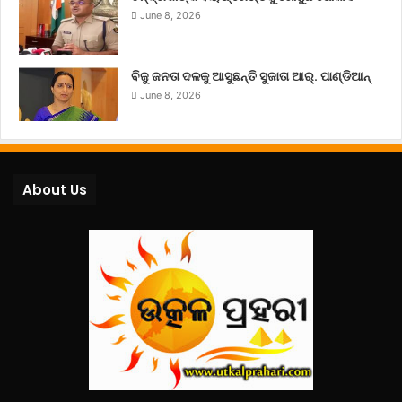
June 8, 2026
ବିଜୁ ଜନତା ଦଳକୁ ଆସୁଛନ୍ତି ସୁଜାତା ଆର୍‌. ପାଣ୍ଡିଆନ୍
June 8, 2026
About Us