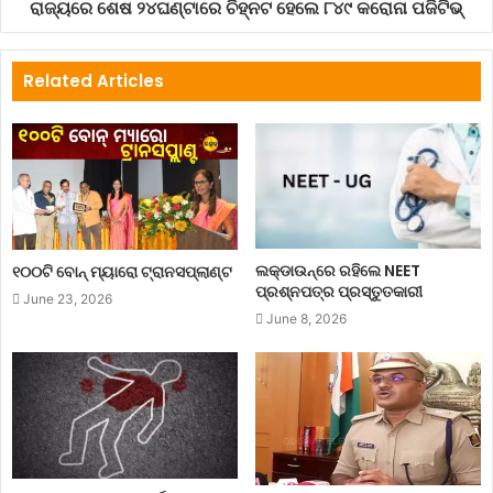
ରାଜ୍ୟରେ ଶେଷ ୨୪ଘଣ୍ଟାରେ ଚିହ୍ନଟ ହେଲେ ୮୪୯ କରୋନା ପଜିଟିଭ୍
Related Articles
ଲକ୍‌ଡାଉନ୍‌ରେ ରହିଲେ NEET
୧୦୦ଟି ବୋନ୍ ମ୍ୟାରୋ ଟ୍ରାନସପ୍ଲାଣ୍ଟ
ପ୍ରଶ୍ନପତ୍ର ପ୍ରସ୍ତୁତକାରୀ
June 23, 2026
June 8, 2026