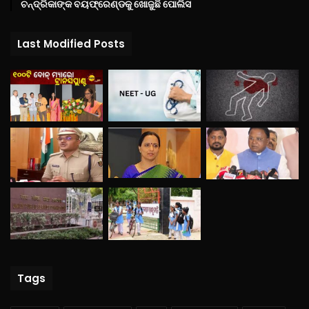
ଚନ୍ଦ୍ରିକାଙ୍କ ବୟଫ୍ରେଣ୍ଡକୁ ଖୋଜୁଛି ପୋଲିସ
Last Modified Posts
Tags