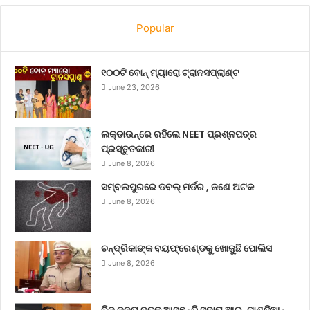
Popular
୧୦୦ଟି ବୋନ୍ ମ୍ୟାରୋ ଟ୍ରାନସପ୍ଲାଣ୍ଟ
June 23, 2026
ଲକ୍‌ଡାଉନ୍‌ରେ ରହିଲେ NEET ପ୍ରଶ୍ନପତ୍ର
ପ୍ରସ୍ତୁତକାରୀ
June 8, 2026
ସମ୍ବଲପୁରରେ ଡବଲ୍ ମର୍ଡର , ଜଣେ ଅଟକ
June 8, 2026
ଚନ୍ଦ୍ରିକାଙ୍କ ବୟଫ୍ରେଣ୍ଡକୁ ଖୋଜୁଛି ପୋଲିସ
June 8, 2026
ବିଜୁ ଜନତା ଦଳକୁ ଆସୁଛନ୍ତି ସୁଜାତା ଆର୍‌. ପାଣ୍ଡିଆନ୍