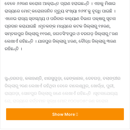
ବେଳେ ୬୬ଜଣ କରୋନା ଆକ୍ରାନ୍ତ ପ୍ରାଣ ହରାଇଛନ୍ତି । ଏହାକୁ ମିଶାଇ
ରାଜ୍ୟରେ ମୋଟ୍ କରୋନାଜନିତ ମୃତ୍ୟୁ ସଂଖ୍ୟା ୭୬୨୮କୁ ବୃଦ୍ଧି ପାଇଛି ।
ଏନେଇ ରାଜ୍ୟ ସ୍ବାସ୍ଥ୍ୟ ଓ ପରିବାର କଲ୍ୟାଣ ବିଭାଗ ପକ୍ଷରୁ ସୂଚନା
ପ୍ରଦାନ କରାଯାଇଛି ।ମୃତକଙ୍କ ମଧ୍ୟରେ କଟକ ଜିଲ୍ଲାରୁ ୧୫ଜଣ,
ସମ୍ବଲପୁର ଜିଲ୍ଲାରୁ ୧୧ଜଣ, ଜଗତସିଂହପୁର ଓ ବରଗଡ଼ ଜିଲ୍ଲାରୁ ୮ଜଣ
ଲେଖାଏଁ ରହିଛନ୍ତି । ଯାଜପୁର ଜିଲ୍ଲାରୁ ୪ଜଣ, ବୌଦ୍ଧ ଜିଲ୍ଲାରୁ ୩ଜଣ
ରହିଛନ୍ତି ।
ସୁନ୍ଦରଗଡ଼, କଳାହାଣ୍ଡି, ଝାରସୁଗୁଡ଼ା, ଢେଙ୍କାନାଳ, ଦେବଗଡ଼, ବଲାଙ୍ଗୀର
ଜିଲ୍ଲାରୁ ୨ଜଣ ଲେଖାଏଁ ରହିଥିବା ବେଳେ ବାଲେଶ୍ୱର, ଖୋର୍ଦ୍ଧା, ପୁରୀ,
ରାୟଗଡ଼ା, ସୋନପୁର ଜିଲ୍ଲାରୁ ଜଣେ ଲେଖାଏଁ ରହିଛନ୍ତି ।ସୂଚନାଯୋଗ୍ୟ
ଯେ, ରାଜ୍ୟରେ ବର୍ତ୍ତମାନ ସୁଦ୍ଧା ମୋଟ୍ ୧୦୦୪୦୫୯ ଜଣ କରୋନା
ଆକ୍ରାନ୍ତ ଚିହ୍ନଟ ହୋଇଛନ୍ତି । ଏଥି ମଧ୍ୟରୁ ୮୨୮୮ଟି ଆକ୍ଟିଭ୍‌ କେସ୍‌
Show More
ରହିଥିବା ବେଳେ ୯୮୮୦୯୦ ଜଣ ସୁସ୍ଥ ହୋଇ ଘରକୁ ଫେରିଛନ୍ତି । ଏବେ
ସୁଦ୍ଧା ରାଜ୍ୟରେ ୧୭୭୩୭୯୭୨ ସାମ୍ପୁଲ ଟେଷ୍ଟ୍ ହୋଇଛି ।