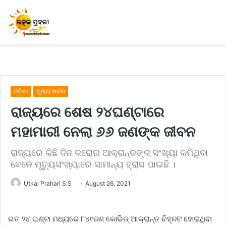
ଓଡ଼ିଶା
ମୁଖ୍ୟ ଖବର
ରାଜ୍ୟରେ ଶେଷ ୨୪ଘଣ୍ଟାରେ
ମହାମାରୀ ନେଲା ୬୬ ଜଣଙ୍କ ଜୀବନ
ରାଜ୍ୟରେ କିଛି ଦିନ କରୋନା ଆକ୍ରାନ୍ତଙ୍କ ସଂଖ୍ୟା କମିଥିବା
ବେଳେ ମୃତ୍ୟୁସଂଖ୍ୟାରେ ସାମାନ୍ୟ ହ୍ରାସ ପାଇଛି ।
Utkal Prahari S.S
August 26, 2021
ଗତ ୨୪ ଘଣ୍ଟା ମଧ୍ୟରେ ୮୪୯ଜଣ କୋଭିଡ୍ ଆକ୍ରାନ୍ତ ଚିହ୍ନଟ ହୋଇଥିବା