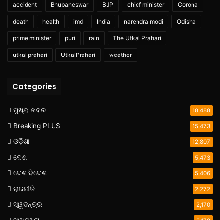
accident
Bhubaneswar
BJP
chief minister
Corona
death
health
imd
India
narendra modi
Odisha
prime minister
puri
rain
The Utkal Prahari
utkal prahari
UtkalPrahari
weather
Categories
ମୁଖ୍ୟ ଖବର
18,488
Breaking PLUS
15,473
ଓଡ଼ିଶା
12,807
ଦେଶ
5,473
ଦେଶ ବିଦେଶ
5,406
ରାଜନୀତି
2,272
ସ୍ୱତନ୍ତ୍ର
2,170
ସ୍ୱାସ୍ଥ୍ୟ