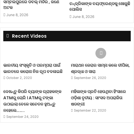
ସମ୍ବଲପୁରରେ ଡବଲ୍ ମର୍ଡର , ଜଣେ
ଚନ୍ଦ୍ରିକାଙ୍କ ବୟଫ୍ରେଣ୍ଡକୁ ଖୋଜୁଛି
ଅଟକ
ପୋଲିସ
June 8, 2026
June 8, 2026
Recent Videos
ଭାରତୀୟ ସଂସ୍କୃତି ଓ ପରମ୍ପରା ପାଇଁ
ମାରାଥନ ଜେରାର ସାମ୍ନା କଲେ ଦୀପିକା,
ଭାରତରେ କରୋନା ନିଜ ରୂପ ବଦଳାଇଛି
ଶ୍ରଦ୍ଧା ଓ ସାରା
October 2, 2020
September 26, 2020
ଦେଖନ୍ତୁ କିପରି ବ୍ୟାଙ୍କ ଗ୍ରାହକଙ୍କ
ମହିଳାଙ୍କ ପ୍ରତି ହେଉଥିବା ହିଂସାରେ
ATMରୁ ଚୋରି । ATMରୁ ଟଙ୍କା
ଓଡ଼ିଶା ତୃତୀୟ : ସାଂସଦ ଅପରାଜିତା
ଉଠାଇଲା ବେଳେ ସଚେତନ ହୁଅନ୍ତୁ
ଷଡଙ୍ଗୀ
ନହେଲେ……..
September 22, 2020
September 24, 2020