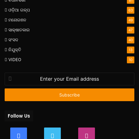
81
ଓଡ଼ିଆ ଗଳ୍ପ
63
ମନୋରଞନ
49
ସାକ୍ଷାତକାର
47
ସଂସଦ
40
ନିଯୁକ୍ତି
13
VIDEO
10
Enter
your
Email
address
Follow Us