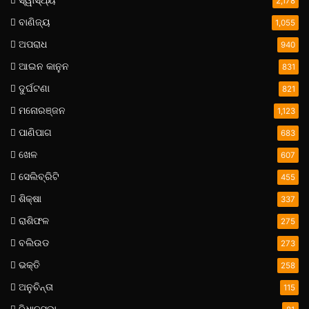
2,178
ବାଣିଜ୍ୟ
1,055
ଅପରାଧ
940
ଆଇନ କାନୁନ
831
ଦୁର୍ଘଟଣା
821
ମନୋରଞ୍ଜନ
1,123
ପାଣିପାଗ
683
ଖେଳ
607
ସେଲିବ୍ରିଟି
455
ଶିକ୍ଷା
337
ରାଶିଫଳ
275
ବଲିଉଡ
273
ଭକ୍ତି
258
ଅନୁଚିନ୍ତା
115
ବିଧାନସଭା