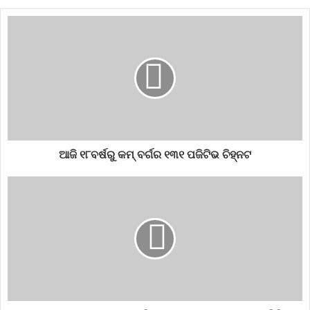
coronadeath
deathreport
Odisha
odishacoronadeath
septemberdeath
ଆଜି ୧୮ବର୍ଷରୁ କମ୍‌ ବର୍ଗର ୧୩୧ ପଜିଟିଭ ଚିହ୍ନଟ