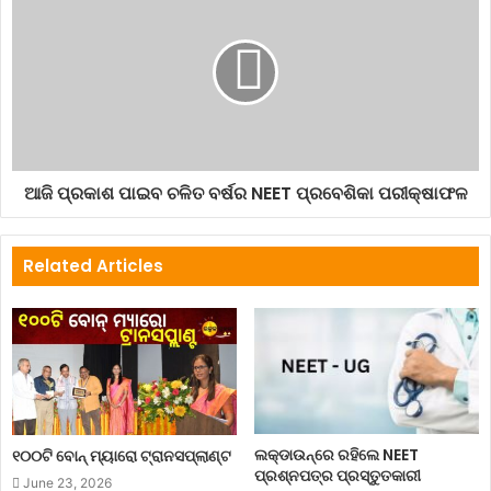
ଆଜି ପ୍ରକାଶ ପାଇବ ଚଳିତ ବର୍ଷର NEET ପ୍ରବେଶିକା ପରୀକ୍ଷାଫଳ
Related Articles
ଲକ୍‌ଡାଉନ୍‌ରେ ରହିଲେ NEET
୧୦୦ଟି ବୋନ୍ ମ୍ୟାରୋ ଟ୍ରାନସପ୍ଲାଣ୍ଟ
ପ୍ରଶ୍ନପତ୍ର ପ୍ରସ୍ତୁତକାରୀ
June 23, 2026