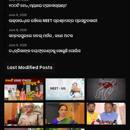
୧୦୦ଟି ବୋନ୍ ମ୍ୟାରୋ ଟ୍ରାନସପ୍ଲାଣ୍ଟ
June 8, 2026
ଲକ୍‌ଡାଉନ୍‌ରେ ରହିଲେ NEET ପ୍ରଶ୍ନପତ୍ର ପ୍ରସ୍ତୁତକାରୀ
June 8, 2026
ସମ୍ବଲପୁରରେ ଡବଲ୍ ମର୍ଡର , ଜଣେ ଅଟକ
June 8, 2026
ଚନ୍ଦ୍ରିକାଙ୍କ ବୟଫ୍ରେଣ୍ଡକୁ ଖୋଜୁଛି ପୋଲିସ
Last Modified Posts