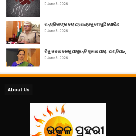
June 8, 2026
ଚନ୍ଦ୍ରିକାଙ୍କ ବୟଫ୍ରେଣ୍ଡକୁ ଖୋଜୁଛି ପୋଲିସ
June 8, 2026
ବିଜୁ ଜନତା ଦଳକୁ ଆସୁଛନ୍ତି ସୁଜାତା ଆର୍‌. ପାଣ୍ଡିଆନ୍
June 8, 2026
About Us