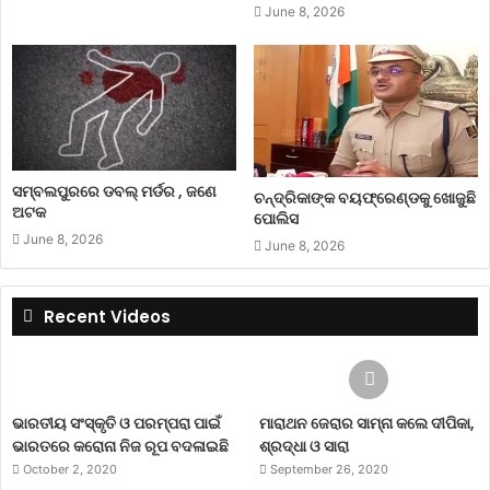
June 8, 2026
ସମ୍ବଲପୁରରେ ଡବଲ୍ ମର୍ଡର , ଜଣେ
ଚନ୍ଦ୍ରିକାଙ୍କ ବୟଫ୍ରେଣ୍ଡକୁ ଖୋଜୁଛି
ଅଟକ
ପୋଲିସ
June 8, 2026
June 8, 2026
Recent Videos
ଭାରତୀୟ ସଂସ୍କୃତି ଓ ପରମ୍ପରା ପାଇଁ
ମାରାଥନ ଜେରାର ସାମ୍ନା କଲେ ଦୀପିକା,
ଭାରତରେ କରୋନା ନିଜ ରୂପ ବଦଳାଇଛି
ଶ୍ରଦ୍ଧା ଓ ସାରା
October 2, 2020
September 26, 2020