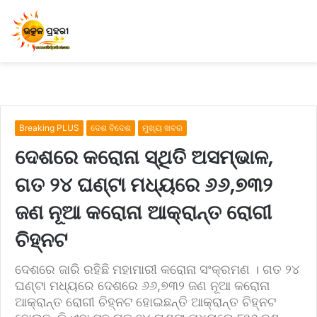
Breaking PLUS
ଦେଶ ବିଦେଶ
ମୁଖ୍ୟ ଖବର
ଦେଶରେ କରୋନା ସ୍ଥିତି ଅସମ୍ଭାଳ,
ଗତ ୨୪ ଘଣ୍ଟା ମଧ୍ୟରେ ୬୬,୭୩୨
ଜଣ ନୂଆ କରୋନା ଆକ୍ରାନ୍ତ ରୋଗୀ
ଚିହ୍ନଟ
ଦେଶରେ ଜାରି ରହିଛି ମହାମାରୀ କରୋନା ସଂକ୍ରମଣ । ଗତ ୨୪
ଘଣ୍ଟା ମଧ୍ୟରେ ଦେଶରେ ୬୬,୭୩୨ ଜଣ ନୂଆ କରୋନା
ଆକ୍ରାନ୍ତ ରୋଗୀ ଚିହ୍ନଟ ହୋଇଛନ୍ତି ଆକ୍ରାନ୍ତ ଚିହ୍ନଟ