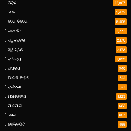
ଓଡ଼ିଶା
12,807
ଦେଶ
5,473
ଦେଶ ବିଦେଶ
5,406
ରାଜନୀତି
2,272
ସ୍ୱତନ୍ତ୍ର
2,170
ସ୍ୱାସ୍ଥ୍ୟ
2,178
ବାଣିଜ୍ୟ
1,055
ଅପରାଧ
940
ଆଇନ କାନୁନ
831
ଦୁର୍ଘଟଣା
821
ମନୋରଞ୍ଜନ
1,123
ପାଣିପାଗ
683
ଖେଳ
607
ସେଲିବ୍ରିଟି
455