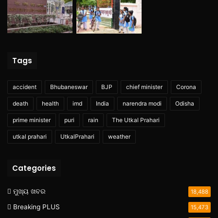
Tags
accident
Bhubaneswar
BJP
chief minister
Corona
death
health
imd
India
narendra modi
Odisha
prime minister
puri
rain
The Utkal Prahari
utkal prahari
UtkalPrahari
weather
Categories
ମୁଖ୍ୟ ଖବର
18,488
Breaking PLUS
15,473