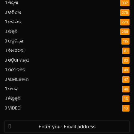
ଶିକ୍ଷା
337
ରାଶିଫଳ
275
ବଲିଉଡ
273
ଭକ୍ତି
258
ଅନୁଚିନ୍ତା
115
ବିଧାନସଭା
81
ଓଡ଼ିଆ ଗଳ୍ପ
63
ମନୋରଞନ
49
ସାକ୍ଷାତକାର
47
ସଂସଦ
40
ନିଯୁକ୍ତି
13
VIDEO
10
Enter
your