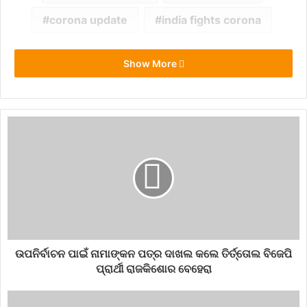
corona update
india fights corona
Show More
ଉପନିର୍ବାଚନ ପାଇଁ ନାମାଙ୍କନ ପତ୍ର ଦାଖଲ କଲେ ତିର୍ତ୍ତୋଲ ବିଜେପି
ପ୍ରାର୍ଥୀ ରାଜକିଶୋର ବେହେରା