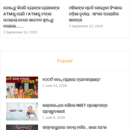
ଦେଖନ୍ତୁ କିପରି ବ୍ୟାଙ୍କ ଗ୍ରାହକଙ୍କ
ମହିଳାଙ୍କ ପ୍ରତି ହେଉଥିବା ହିଂସାରେ
ATMରୁ ଚୋରି । ATMରୁ ଟଙ୍କା
ଓଡ଼ିଶା ତୃତୀୟ : ସାଂସଦ ଅପରାଜିତା
ଉଠାଇଲା ବେଳେ ସଚେତନ ହୁଅନ୍ତୁ
ଷଡଙ୍ଗୀ
ନହେଲେ……..
September 22, 2020
September 24, 2020
Popular
୧୦୦ଟି ବୋନ୍ ମ୍ୟାରୋ ଟ୍ରାନସପ୍ଲାଣ୍ଟ
June 23, 2026
ଲକ୍‌ଡାଉନ୍‌ରେ ରହିଲେ NEET ପ୍ରଶ୍ନପତ୍ର
ପ୍ରସ୍ତୁତକାରୀ
June 8, 2026
ସମ୍ବଲପୁରରେ ଡବଲ୍ ମର୍ଡର , ଜଣେ ଅଟକ