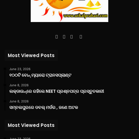
Facebook
Twitter
YouTube
Instagram
Most Viewed Posts
June 23, 2026
୧୦୦ଟି ବୋନ୍ ମ୍ୟାରୋ ଟ୍ରାନସପ୍ଲାଣ୍ଟ
June 8, 2026
ଲକ୍‌ଡାଉନ୍‌ରେ ରହିଲେ NEET ପ୍ରଶ୍ନପତ୍ର ପ୍ରସ୍ତୁତକାରୀ
June 8, 2026
ସମ୍ବଲପୁରରେ ଡବଲ୍ ମର୍ଡର , ଜଣେ ଅଟକ
Most Viewed Posts
June 23, 2026