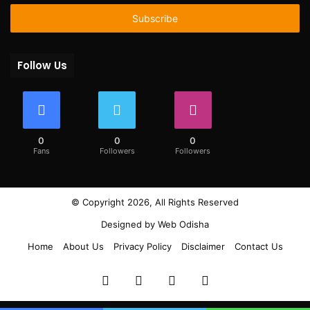
Email
address
Follow Us
0
0
0
Fans
Followers
Followers
© Copyright 2026, All Rights Reserved
Designed by
Web Odisha
Home
About Us
Privacy Policy
Disclaimer
Contact Us
Facebook
Twitter
YouTube
Instagram