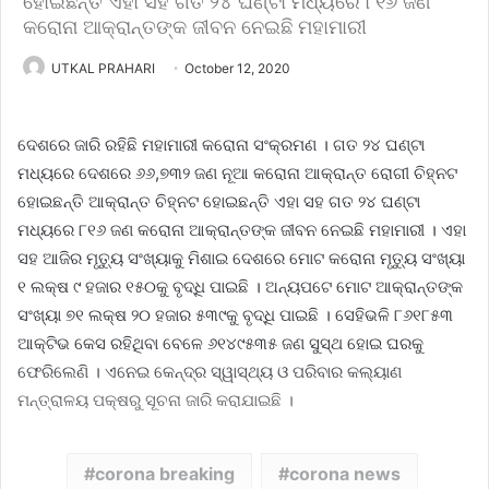
ହୋଇଛନ୍ତି ଏହା ସହ ଗତ ୨୪ ଘଣ୍ଟା ମଧ୍ୟରେ ୮୧୬ ଜଣ
କରୋନା ଆକ୍ରାନ୍ତଙ୍କ ଜୀବନ ନେଇଛି ମହାମାରୀ
UTKAL PRAHARI
October 12, 2020
ଦେଶରେ ଜାରି ରହିଛି ମହାମାରୀ କରୋନା ସଂକ୍ରମଣ । ଗତ ୨୪ ଘଣ୍ଟା
ମଧ୍ୟରେ ଦେଶରେ ୬୬,୭୩୨ ଜଣ ନୂଆ କରୋନା ଆକ୍ରାନ୍ତ ରୋଗୀ ଚିହ୍ନଟ
ହୋଇଛନ୍ତି ଆକ୍ରାନ୍ତ ଚିହ୍ନଟ ହୋଇଛନ୍ତି ଏହା ସହ ଗତ ୨୪ ଘଣ୍ଟା
ମଧ୍ୟରେ ୮୧୬ ଜଣ କରୋନା ଆକ୍ରାନ୍ତଙ୍କ ଜୀବନ ନେଇଛି ମହାମାରୀ । ଏହା
ସହ ଆଜିର ମୃତ୍ୟୁ ସଂଖ୍ୟାକୁ ମିଶାଇ ଦେଶରେ ମୋଟ କରୋନା ମୃତ୍ୟୁ ସଂଖ୍ୟା
୧ ଲକ୍ଷ ୯ ହଜାର ୧୫୦କୁ ବୃଦ୍ଧି ପାଇଛି । ଅନ୍ୟପଟେ ମୋଟ ଆକ୍ରାନ୍ତଙ୍କ
ସଂଖ୍ୟା ୭୧ ଲକ୍ଷ ୨୦ ହଜାର ୫୩୯କୁ ବୃଦ୍ଧି ପାଇଛି । ସେହିଭଳି ୮୬୧୮୫୩
ଆକ୍ଟିଭ କେସ ରହିଥିବା ବେଳେ ୬୧୪୯୫୩୫ ଜଣ ସୁସ୍ଥ ହୋଇ ଘରକୁ
ଫେରିଲେଣି । ଏନେଇ କେନ୍ଦ୍ର ସ୍ୱାସ୍ଥ୍ୟ ଓ ପରିବାର କଲ୍ୟାଣ
ମନ୍ତ୍ରାଳୟ ପକ୍ଷରୁ ସୂଚନା ଜାରି କରାଯାଇଛି ।
corona breaking
corona news