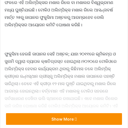
ଫଳରେ ଏହି ଅଲିମ୍ପିକ୍‍ସର ମଶାଲ ରିଲେ ବା ମଶାଲର ବିଶ୍ୱଭ୍ରମଣ
ମଧ୍ୟ ଘୁଞ୍ଚିଯାଇଛି। ଟୋକିଓ ଅଲିମ୍ପିକ୍‍ସ ମଶାଲ ରିଲେ ଆସନ୍ତାବର୍ଷ
ମାର୍ଚ୍ଚ ୨୫ରୁ ଜାପାନର ଫୁକୁସିମା ଅଞ୍ଚଳରୁ ଆରମ୍ଭହେବ ବୋଲି
ଅଲିମ୍ପିକ୍‍ସର ଆୟୋଜନ କମିଟି ଘୋଷଣା କରିଛି।
ଫୁକୁସିମା ହେଉଛି ଜାପାନର ସେହି ଅଞ୍ଚଳ; ଯାହା ୨୦୧୧ରେ ଭୂମିକମ୍ପ ଓ
ସୁନାମି ଦ୍ୱାରା ବ୍ୟାପକ କ୍ଷତିଗ୍ରସ୍ତ ହୋଇଥିଲା।୨୦୨୦ରେ ଟୋକିଓରେ
ଅଲିମ୍ପିକ୍‍ସ ହେବାର କାର୍ଯ୍ୟକ୍ରମ ଥିବାରୁ କିଛିମାସ ତଳେ ଅଲିମ୍ପିକ୍‍
କ୍ରୀଡ଼ାର ଜନ୍ମସ୍ଥାନ ଗ୍ରୀସ୍‍ରୁ ଅଲିମ୍ପିକ୍‍ସ ମଶାଲ ଜାପାନରେ ପହଞ୍ଚି
ସାରିଥିଲା। ତେବେ ଏହି କ୍ରୀଡ଼ା ୧୨ ମାସ ଘୁଞ୍ଚି ଯାଇଥିବାରୁ ମଶାଲ ରିଲେ
ଆରମ୍ଭ ହୋଇନଥିଲା। ବର୍ତ୍ତମାନ ଏହି ମଶାଲକୁ ଟୋକିଓ ସହରରେ
ସର୍ବସାଧାରଣ ଦେଖିବା ଭଲି ସ୍ଥାନରେ ରଖାଯାଇଛି। ଏବେ ମଶାଲ ରିଲେର
ସାନି ତାରିଖ ଘୋଷଣା କରିଛି ଟୋକିଓ ଅଲିମ୍ପିକ୍‍ସ ଆୟୋଜକ କମିଟି। ଏହି
ମଶାଲ ରିଲେ ଜାପାନର ସମସ୍ତ ୪୭ଟି ଅଞ୍ଚଳିକ ପ୍ରଦେଶ ମଧ୍ୟ ଭ୍ରମଣ
Show More
କରିବାର କାର୍ଯ୍ୟକ୍ରମ ରହିଛି। ମଶାଲ ରିଲେ ବେଳେ ସମସ୍ତ କୋଭିଡ୍‍ ନିୟମ