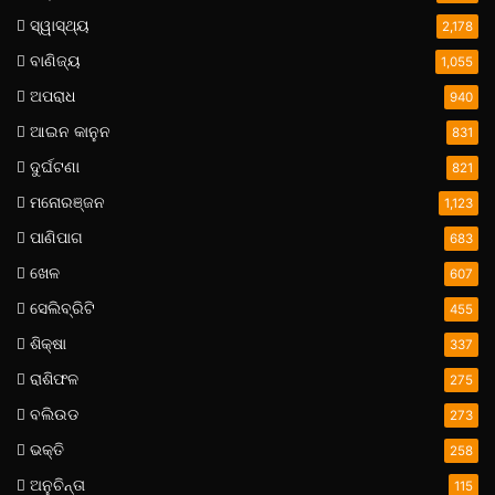
ସ୍ୱାସ୍ଥ୍ୟ
2,178
ବାଣିଜ୍ୟ
1,055
ଅପରାଧ
940
ଆଇନ କାନୁନ
831
ଦୁର୍ଘଟଣା
821
ମନୋରଞ୍ଜନ
1,123
ପାଣିପାଗ
683
ଖେଳ
607
ସେଲିବ୍ରିଟି
455
ଶିକ୍ଷା
337
ରାଶିଫଳ
275
ବଲିଉଡ
273
ଭକ୍ତି
258
ଅନୁଚିନ୍ତା
115