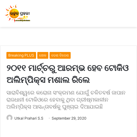
Breaking PLUS
ଖେଳ
ଦେଶ ବିଦେଶ
୨୦୧୧ ମାର୍ଚ୍ଚରୁ ଆରମ୍ଭ ହେବ ଟୋକିଓ
ଅଲିମ୍ପିକ୍‍ସ ମଶାଲ ରିଲେ
ସାରାବିଶ୍ୱରେ କରୋନା ସଂକ୍ରମଣ ଯୋଗୁଁ ଚଳିତବର୍ଷ ଜାପାନ
ରାଜଧାନୀ ଟୋକିଓରେ ହେବାକୁ ଥିବା ଗ୍ରୀଷ୍ମକାଳୀନ
ଅଲିମ୍ପିକ୍‍ସ ଆସନ୍ତାବର୍ଷକୁ ଘୁଞ୍ଚାଇ ଦିଆଯାଇଛି
Utkal Prahari S.S
September 29, 2020