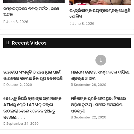
ସମ୍ବଲପୁରରେ ଡବଲ୍ ମର୍ଡର , ଜଣେ
ଚନ୍ଦ୍ରିକାଙ୍କ ବୟଫ୍ରେଣ୍ଡକୁ ଖୋଜୁଛି
ଅଟକ
ପୋଲିସ
June 8, 2026
June 8, 2026
Recent Videos
ଭାରତୀୟ ସଂସ୍କୃତି ଓ ପରମ୍ପରା ପାଇଁ
ମାରାଥନ ଜେରାର ସାମ୍ନା କଲେ ଦୀପିକା,
ଭାରତରେ କରୋନା ନିଜ ରୂପ ବଦଳାଇଛି
ଶ୍ରଦ୍ଧା ଓ ସାରା
October 2, 2020
September 26, 2020
ଦେଖନ୍ତୁ କିପରି ବ୍ୟାଙ୍କ ଗ୍ରାହକଙ୍କ
ମହିଳାଙ୍କ ପ୍ରତି ହେଉଥିବା ହିଂସାରେ
ATMରୁ ଚୋରି । ATMରୁ ଟଙ୍କା
ଓଡ଼ିଶା ତୃତୀୟ : ସାଂସଦ ଅପରାଜିତା
ଉଠାଇଲା ବେଳେ ସଚେତନ ହୁଅନ୍ତୁ
ଷଡଙ୍ଗୀ
ନହେଲେ……..
September 22, 2020
September 24, 2020