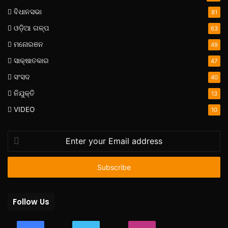
ବିଧାନସଭା
81
ଓଡ଼ିଆ ଗଳ୍ପ
63
ମନୋରଞନ
49
ସାକ୍ଷାତକାର
47
ସଂସଦ
40
ନିଯୁକ୍ତି
13
VIDEO
10
Enter
your
Email
address
Follow Us