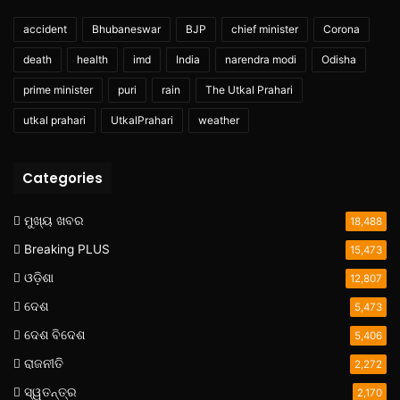
accident
Bhubaneswar
BJP
chief minister
Corona
death
health
imd
India
narendra modi
Odisha
prime minister
puri
rain
The Utkal Prahari
utkal prahari
UtkalPrahari
weather
Categories
ମୁଖ୍ୟ ଖବର
18,488
Breaking PLUS
15,473
ଓଡ଼ିଶା
12,807
ଦେଶ
5,473
ଦେଶ ବିଦେଶ
5,406
ରାଜନୀତି
2,272
ସ୍ୱତନ୍ତ୍ର
2,170