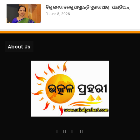
ବିଜୁ ଜନତା ଦଳକୁ ଆସୁଛନ୍ତି ସୁଜାତା ଆର୍‌. ପାଣ୍ଡିଆନ୍
June 8, 2026
About Us
Facebook
Twitter
YouTube
Instagram