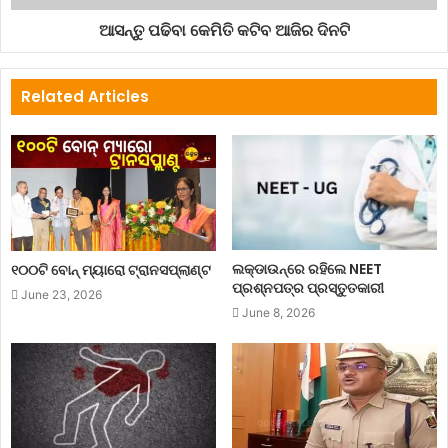
ଆସନ୍ତୁ ପଢିବା କେମିତି କଟିବ ଆଜିର ଦିନଟି
Related Articles
ଲକ୍‌ଡାଉନ୍‌ରେ ରହିଲେ NEET
୧୦୦ଟି ବୋନ୍ ମ୍ୟାରୋ ଟ୍ରାନସପ୍ଲାଣ୍ଟ
ପ୍ରଶ୍ନପତ୍ର ପ୍ରସ୍ତୁତକାରୀ
June 23, 2026
June 8, 2026