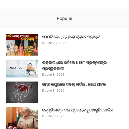
Popular
୧୦୦ଟି ବୋନ୍ ମ୍ୟାରୋ ଟ୍ରାନସପ୍ଲାଣ୍ଟ
June 23, 2026
ଲକ୍‌ଡାଉନ୍‌ରେ ରହିଲେ NEET ପ୍ରଶ୍ନପତ୍ର
ପ୍ରସ୍ତୁତକାରୀ
June 8, 2026
ସମ୍ବଲପୁରରେ ଡବଲ୍ ମର୍ଡର , ଜଣେ ଅଟକ
June 8, 2026
ଚନ୍ଦ୍ରିକାଙ୍କ ବୟଫ୍ରେଣ୍ଡକୁ ଖୋଜୁଛି ପୋଲିସ
June 8, 2026