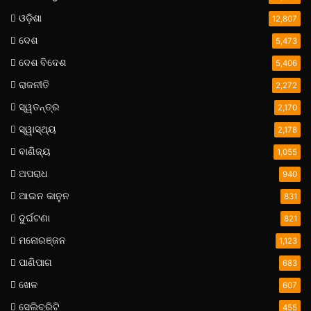
ଓଡ଼ିଶା
12,807
ଦେଶ
5,473
ଦେଶ ବିଦେଶ
5,406
ରାଜନୀତି
2,272
ସ୍ୱତନ୍ତ୍ର
2,170
ସ୍ୱାସ୍ଥ୍ୟ
2,178
ବାଣିଜ୍ୟ
1,055
ଅପରାଧ
940
ଆଇନ କାନୁନ
831
ଦୁର୍ଘଟଣା
821
ମନୋରଞ୍ଜନ
1,123
ପାଣିପାଗ
683
ଖେଳ
607
ସେଲିବ୍ରିଟି
455