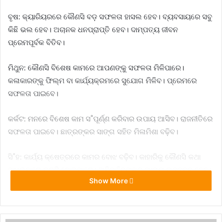
ବୃଷ: କ୍ୟାରିୟରରେ କୌଣସି ବଡ଼ ସଫଳତା ହାସଲ ହେବ। ବ୍ୟବସାୟରେ ସବୁ
କିଛି ଭଲ ହେବ। ଅଚାନକ ଧନପ୍ରାପ୍ତି ହେବ। ଦାମ୍ପତ୍ୟ ଜୀବନ
ପ୍ରେମପୂର୍ବକ ବିତିବ।
ମିଥୁନ: କୌଣସି ବିଶେଷ କାମରେ ଆପଣଙ୍କୁ ସଫଳତା ମିଳିପାରେ।
କଳାକାରଙ୍କୁ ଫିଲ୍ମ ବା କାର୍ଯ୍ୟକ୍ରମରେ ସୁଯୋଗ ମିଳିବ। ପ୍ରେମରେ
ସଫଳତା ପାଇବେ।
କର୍କଟ: ମନରେ ବିଶେଷ କାମ ସ˚ପୂର୍ଣ୍ଣ କରିବାର ଉପାୟ ଆସିବ। ରାଜନୀତିରେ
ସଫଳତା ପାଇବେ। ଛାତ୍ରଙ୍କର ସାଙ୍ଗ ସହିତ ମିଳାମିଶା ବଢ଼ିବ।
ସି˚ହ: କାର୍ଯ୍ୟ କ୍ଷେତ୍ରରେ କାମର ବୋଝ ବଢ଼ିବ। କାହାରିକୁ କୌଣସି କଥା
ବୁଝାଇବାରେ ତ୍ରୁଟି ହୋଇପାରେ। ଅବିବାହିତଙ୍କର ଭାଗ୍ୟ ଉଜ୍ଜ୍ବଳ ହେବ।
Show More
କନ୍ୟା: ଆପଣଙ୍କ ମନ ଆଧୢାତ୍ମିକ ଦିଗରେ ଲାଗି ରହିବ। ସାମାଜିକ
କାର୍ଯ୍ୟରେ ସମୟ ଦେବେ। ଏଭଳି ବ୍ୟକ୍ତିଙ୍କ ସହିତ ମିଶିବେ ଯିଏ
ଆପଣଙ୍କ ଲାଗି ଲାଭଦାୟକ ହେବେ।