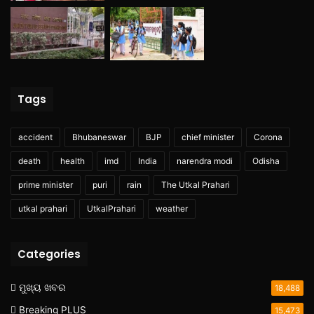
Tags
accident
Bhubaneswar
BJP
chief minister
Corona
death
health
imd
India
narendra modi
Odisha
prime minister
puri
rain
The Utkal Prahari
utkal prahari
UtkalPrahari
weather
Categories
ମୁଖ୍ୟ ଖବର
18,488
Breaking PLUS
15,473