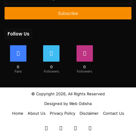
your
Email
address
Follow Us
0
0
0
Fans
Followers
Followers
© Copyright 2026, All Rights Reserved
Designed by
Web Odisha
Home
About Us
Privacy Policy
Disclaimer
Contact Us
Facebook
Twitter
YouTube
Instagram