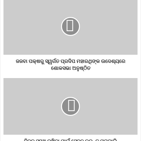
ଜଜବା ପକ୍ଷରୁ ସ୍ୱର୍ଗତ ପ୍ରଦିପ ମହାରଥିଙ୍କ ଉଦେଶ୍ୟରେ
ଶୋକସଭା ଅନୁଷ୍ଠିତ
ତୁଳା: ନୂଆ ଭିତ୍ତି ରଖିବା ଲାଗି ଦିନଟି ଅନୁକୂଳ। ବେପାରରେ ଆଶାଜନକ ଫଳ
ପାଇବେ। କାହାରିକୁ ଧାର ଦେବା ପୂର୍ବରୁ ବୁଝି ବିଚାରି ନିଷ୍ପତ୍ତି ନିଅନ୍ତୁ।
ବିଛା: ମନରେ ଧାର୍ମିକ ଭାବନା ଉଦୟ ହେବ। ପଡ଼ୋଶୀ ଆପଣଙ୍କ ଭଲ
ବ୍ୟବହାରରେ ଖୁସି ହେବେ। ଆପଣ କୌଣସି ଗୋପନୀୟ କଥା ଜାଣିବାକୁ