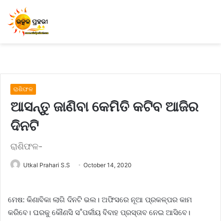
ରାଶିଫଳ
ଆସନ୍ତୁ ଜାଣିବା କେମିତି କଟିବ ଆଜିର
ଦିନଟି
ରାଶିଫଳ-
Utkal Prahari S.S
October 14, 2020
ମେଷ: କିଣାବିକା ଲାଗି ଦିନଟି ଭଲ। ଅଫିସରେ ନୂଆ ପ୍ରକଳ୍ପର କାମ
କରିବେ। ଘରକୁ କୌଣସି ସ˚ପର୍କୀୟ ବିବାହ ପ୍ରସ୍ତାବ ନେଇ ଆସିବେ।