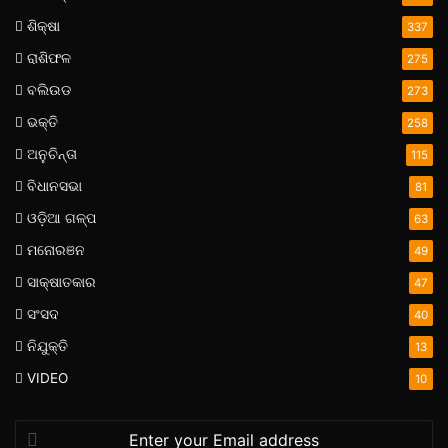
ଶିକ୍ଷା
337
ରାଶିଫଳ
275
ବଲିଉଡ
273
ଭକ୍ତି
258
ଅନୁଚିନ୍ତା
115
ବିଧାନସଭା
81
ଓଡ଼ିଆ ଗଳ୍ପ
63
ମନୋରଞନ
49
ସାକ୍ଷାତକାର
47
ସଂସଦ
40
ନିଯୁକ୍ତି
13
VIDEO
10
Enter