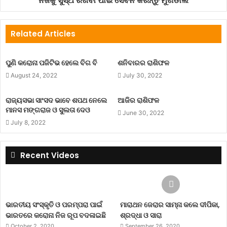
ନିଜକୁ ସୁସ୍ଥ ରଖିବା ପାଇଁ ସେବନ କରନ୍ତୁ ମୁଗଡାଲି
ପାଇବେ।
Related Articles
ଧନୁ: କାମ ଅଧିକ ଲାଭ କମ୍‌ ମିଳିବାର ଆଶଙ୍କା ଅଛି। ବନ୍ଧୁଙ୍କ ଠାରୁ କୌଣସି
ପ୍ରଶ୍ନର ଉତ୍ତର ବୁଝିବେ। ବେପାରରେ କିଛି ପରିବର୍ତ୍ତନ ଆଣିବେ।
ପୁଣି କରୋନା ପଜିଟିଭ ହେଲେ ବିଗ ବି
ଶନିବାରର ରାଶିଫଳ
ପ୍ରେମୀଯୁଗଳଙ୍କ ଲାଗି ଦିନଟି ଭଲ।
August 24, 2022
July 30, 2022
ମକର: ଭବିଷ୍ୟତ ଲାଗି ଅର୍ଥ ଜମା କରିବାର ଯୋଜନା ପ୍ରସ୍ତୁତ କରିବେ।
ରାଜ୍ୟସଭା ସାଂସଦ ଭାବେ ଶପଥ ନେଲେ
ଆଜିର ରାଶିଫଳ
ବ୍ୟବସାୟରେ ଉନ୍ନତି ହେବ। ଭଲ ଖବର ପାଇବେ। ବନ୍ଧୁ ସ˚ଖ୍ୟା ବୃଦ୍ଧି
ମାନସ ମଙ୍ଗରାଜ ଓ ସୁଲତା ଦେଓ
June 30, 2022
ହୋଇପାରେ।
July 8, 2022
କୁମ୍ଭ: ବେପାର ସମ୍ବନ୍ଧରେ ନୂଆ ନୂଆ ବିଚାର ଆସିବ। ଆର୍ଥିକ ସ୍ଥିତି
Recent Videos
ସୁଧୁରିବ। ସାମାଜିକ କ୍ଷେତ୍ରରେ ସକ୍ରିୟତା ବଢ଼ିବ। ଚାକିରିଜୀବୀଙ୍କୁ ନିଜ
କାମରେ ସଫଳତା ମିଳିବ।
ମୀନ: କାମ ପ୍ରତି ଆପଣଙ୍କର ଉତ୍ସାହ ବଢ଼ିବ। ଧନଲାଭର ନୂଆ ମାର୍ଗ
ଭାରତୀୟ ସଂସ୍କୃତି ଓ ପରମ୍ପରା ପାଇଁ
ମାରାଥନ ଜେରାର ସାମ୍ନା କଲେ ଦୀପିକା,
ଦୃଷ୍ଟିଗୋଚର ହେବ। ପରିବାରରେ ଧର୍ମ କାର୍ଯ୍ୟ ପାଇଁ ଯୋଜନା ପ୍ରସ୍ତୁତ
ଭାରତରେ କରୋନା ନିଜ ରୂପ ବଦଳାଇଛି
ଶ୍ରଦ୍ଧା ଓ ସାରା
କରିବେ।
October 2, 2020
September 26, 2020