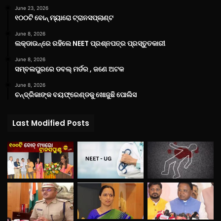
June 23, 2026
୧୦୦ଟି ବୋନ୍ ମ୍ୟାରୋ ଟ୍ରାନସପ୍ଲାଣ୍ଟ
June 8, 2026
ଲକ୍‌ଡାଉନ୍‌ରେ ରହିଲେ NEET ପ୍ରଶ୍ନପତ୍ର ପ୍ରସ୍ତୁତକାରୀ
June 8, 2026
ସମ୍ବଲପୁରରେ ଡବଲ୍ ମର୍ଡର , ଜଣେ ଅଟକ
June 8, 2026
ଚନ୍ଦ୍ରିକାଙ୍କ ବୟଫ୍ରେଣ୍ଡକୁ ଖୋଜୁଛି ପୋଲିସ
Last Modified Posts