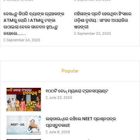
ଦେଖନ୍ତୁ କିପରି ବ୍ୟାଙ୍କ ଗ୍ରାହକଙ୍କ
ମହିଳାଙ୍କ ପ୍ରତି ହେଉଥିବା ହିଂସାରେ
14thoctober
dailyhoroscope
ATMରୁ ଚୋରି । ATMରୁ ଟଙ୍କା
ଓଡ଼ିଶା ତୃତୀୟ : ସାଂସଦ ଅପରାଜିତା
ଉଠାଇଲା ବେଳେ ସଚେତନ ହୁଅନ୍ତୁ
ଷଡଙ୍ଗୀ
horoscope
october2020
ନହେଲେ……..
September 22, 2020
September 24, 2020
Popular
୧୦୦ଟି ବୋନ୍ ମ୍ୟାରୋ ଟ୍ରାନସପ୍ଲାଣ୍ଟ
June 23, 2026
ଲକ୍‌ଡାଉନ୍‌ରେ ରହିଲେ NEET ପ୍ରଶ୍ନପତ୍ର
ପ୍ରସ୍ତୁତକାରୀ
June 8, 2026