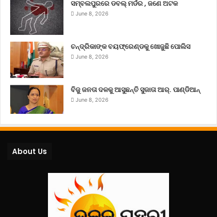
ସମ୍ବଲପୁରରେ ଡବଲ୍ ମର୍ଡର , ଜଣେ ଅଟକ
June 8, 2026
ଚନ୍ଦ୍ରିକାଙ୍କ ବୟଫ୍ରେଣ୍ଡକୁ ଖୋଜୁଛି ପୋଲିସ
June 8, 2026
ବିଜୁ ଜନତା ଦଳକୁ ଆସୁଛନ୍ତି ସୁଜାତା ଆର୍‌. ପାଣ୍ଡିଆନ୍
June 8, 2026
About Us