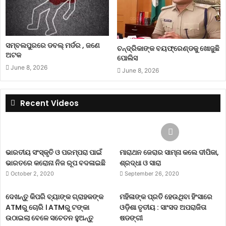
ସମ୍ବଲପୁରରେ ଡବଲ୍ ମର୍ଡର , ଜଣେ
ଚନ୍ଦ୍ରିକାଙ୍କ ବୟଫ୍ରେଣ୍ଡକୁ ଖୋଜୁଛି
ଅଟକ
ପୋଲିସ
June 8, 2026
June 8, 2026
Recent Videos
ଭାରତୀୟ ସଂସ୍କୃତି ଓ ପରମ୍ପରା ପାଇଁ
ମାରାଥନ ଜେରାର ସାମ୍ନା କଲେ ଦୀପିକା,
ଭାରତରେ କରୋନା ନିଜ ରୂପ ବଦଳାଇଛି
ଶ୍ରଦ୍ଧା ଓ ସାରା
October 2, 2020
September 26, 2020
ଦେଖନ୍ତୁ କିପରି ବ୍ୟାଙ୍କ ଗ୍ରାହକଙ୍କ
ମହିଳାଙ୍କ ପ୍ରତି ହେଉଥିବା ହିଂସାରେ
ATMରୁ ଚୋରି । ATMରୁ ଟଙ୍କା
ଓଡ଼ିଶା ତୃତୀୟ : ସାଂସଦ ଅପରାଜିତା
ଉଠାଇଲା ବେଳେ ସଚେତନ ହୁଅନ୍ତୁ
ଷଡଙ୍ଗୀ