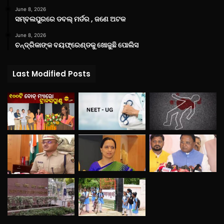
June 8, 2026
ସମ୍ବଲପୁରରେ ଡବଲ୍ ମର୍ଡର , ଜଣେ ଅଟକ
June 8, 2026
ଚନ୍ଦ୍ରିକାଙ୍କ ବୟଫ୍ରେଣ୍ଡକୁ ଖୋଜୁଛି ପୋଲିସ
Last Modified Posts