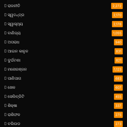
ରାଜନୀତି
2,272
ସ୍ୱତନ୍ତ୍ର
2,170
ସ୍ୱାସ୍ଥ୍ୟ
2,178
ବାଣିଜ୍ୟ
1,055
ଅପରାଧ
940
ଆଇନ କାନୁନ
831
ଦୁର୍ଘଟଣା
821
ମନୋରଞ୍ଜନ
1,123
ପାଣିପାଗ
683
ଖେଳ
607
ସେଲିବ୍ରିଟି
455
ଶିକ୍ଷା
337
ରାଶିଫଳ
275
ବଲିଉଡ
273