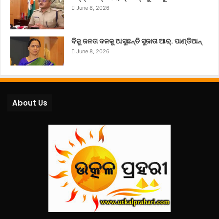
June 8, 2026
ବିଜୁ ଜନତା ଦଳକୁ ଆସୁଛନ୍ତି ସୁଜାତା ଆର୍‌. ପାଣ୍ଡିଆନ୍
June 8, 2026
About Us