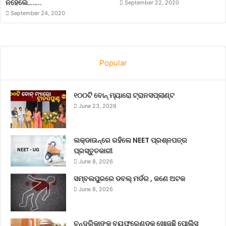
ନହେଲେ……..
September 22, 2020
September 24, 2020
Popular
୧୦୦ଟି ବୋନ୍ ମ୍ୟାରୋ ଟ୍ରାନସପ୍ଲାଣ୍ଟ
June 23, 2026
ଲକ୍‌ଡାଉନ୍‌ରେ ରହିଲେ NEET ପ୍ରଶ୍ନପତ୍ର
ପ୍ରସ୍ତୁତକାରୀ
June 8, 2026
ସମ୍ବଲପୁରରେ ଡବଲ୍ ମର୍ଡର , ଜଣେ ଅଟକ
June 8, 2026
ଚନ୍ଦ୍ରିକାଙ୍କ ବୟଫ୍ରେଣ୍ଡକୁ ଖୋଜୁଛି ପୋଲିସ