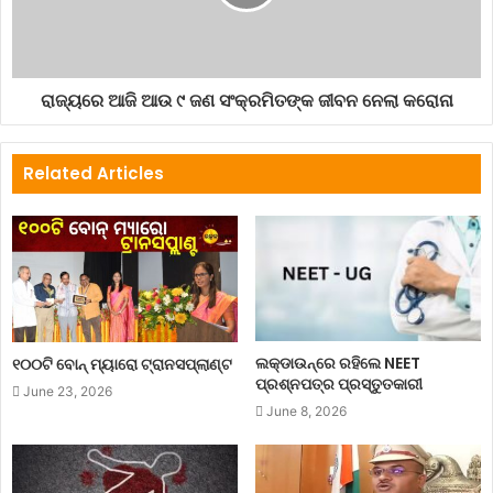
ରାଜ୍ୟରେ ଆଜି ଆଉ ୯ ଜଣ ସଂକ୍ରମିତଙ୍କ ଜୀବନ ନେଲା କରୋନା
Related Articles
ଲକ୍‌ଡାଉନ୍‌ରେ ରହିଲେ NEET
୧୦୦ଟି ବୋନ୍ ମ୍ୟାରୋ ଟ୍ରାନସପ୍ଲାଣ୍ଟ
ପ୍ରଶ୍ନପତ୍ର ପ୍ରସ୍ତୁତକାରୀ
June 23, 2026
June 8, 2026