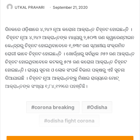
UTKAL PRAHARI
September 21, 2020
ଦିନକରେ ଓଡ଼ିଶାରେ ୪,୨୪୨ ନୂଆ କରୋନା ଆକ୍ରାନ୍ତ‌ ଚିହ୍ନଟ ହୋଇଛନ୍ତି ।
ଚିହ୍ନଟ ନୂଆ ୪,୨୪୨ ଆକ୍ରାନ୍ତଙ୍କ ମଧ୍ୟରୁ ୨,୫୦୩ ଜଣ କ୍ୱାରେଣ୍ଟାଇନ
କେନ୍ଦ୍ରରୁ ଚିହ୍ନଟ ହୋଇଥିବାବେଳେ ୧,୭୩୯ ଜଣ ସ୍ଥାନୀୟ ସଂକ୍ରମିତ
ରୋଗୀ ଭାବେ ଚିହ୍ନଟ ହୋଇଛନ୍ତି । ଖୋର୍ଦ୍ଧାରୁ ସର୍ବାଧିକ ୬୫୨ ଜଣ ଆକ୍ରାନ୍ତ
ଚିହ୍ନଟ ହୋଇଥିବାବେଳେ କଟକରୁ ୫୯୫ ଜଣ କରୋନା ଆକ୍ରାନ୍ତ ଚିହ୍ନଟ
ହୋଇଛନ୍ତି। ରାଜ୍ୟ ସୂଚନା ଓ ଲୋକ ସଂପର୍କ ବିଭାଗ ପକ୍ଷରୁ ଏହି ସୂଚନା
ଦିଆଯାଇଛି । ଚିହ୍ନଟ ନୂଆ ଆକ୍ରାନ୍ତଙ୍କୁ ମିଶାଇ ରାଜ୍ୟରେ ମୋଟ୍‌
ଆକ୍ରାନ୍ତଙ୍କ ସଂଖ୍ୟା ୧,୮୪,୧୨୨ରେ ପହଞ୍ଚିଛି।
corona breaking
Odisha
odisha fight corona