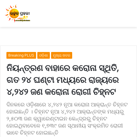
Breaking PLUS
ଓଡ଼ିଶା
ମୁଖ୍ୟ ଖବର
ନିୟନ୍ତ୍ରଣ ବାହାରେ କରୋନା ସ୍ଥିତି,
ଗତ ୨୪ ଘଣ୍ଟା ମଧ୍ୟରେ ରାଜ୍ୟରେ
୪,୨୪୨ ଜଣ କରୋନା ରୋଗୀ ଚିହ୍ନଟ
ଦିନକରେ ଓଡ଼ିଶାରେ ୪,୨୪୨ ନୂଆ କରୋନା ଆକ୍ରାନ୍ତ‌ ଚିହ୍ନଟ
ହୋଇଛନ୍ତି । ଚିହ୍ନଟ ନୂଆ ୪,୨୪୨ ଆକ୍ରାନ୍ତଙ୍କ ମଧ୍ୟରୁ
୨,୫୦୩ ଜଣ କ୍ୱାରେଣ୍ଟାଇନ କେନ୍ଦ୍ରରୁ ଚିହ୍ନଟ
ହୋଇଥିବାବେଳେ ୧,୭୩୯ ଜଣ ସ୍ଥାନୀୟ ସଂକ୍ରମିତ ରୋଗୀ
ଭାବେ ଚିହ୍ନଟ ହୋଇଛନ୍ତି