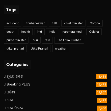
Tags
accident
Bhubaneswar
BJP
chief minister
Corona
death
health
imd
India
narendra modi
Odisha
prime minister
puri
rain
The Utkal Prahari
utkal prahari
UtkalPrahari
weather
Categories
ମୁଖ୍ୟ ଖବର
18,488
Breaking PLUS
15,473
ଓଡ଼ିଶା
12,807
ଦେଶ
5,473
ଦେଶ ବିଦେଶ
5,406