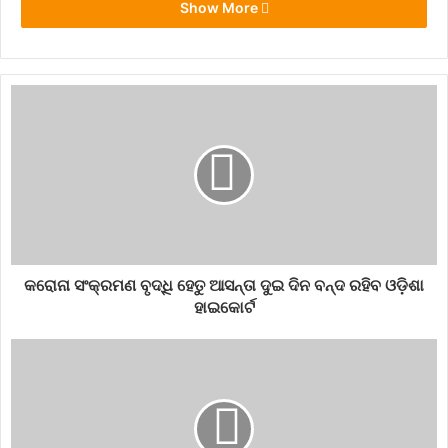
Show More
କରୋନା ସଂକ୍ରମଣ ବୃଦ୍ଧି ହେତୁ ଆସନ୍ତା ଦୁଇ ଦିନ ବନ୍ଦ ରହିବ ଓଡ଼ିଶା
ହାଇକୋର୍ଟ