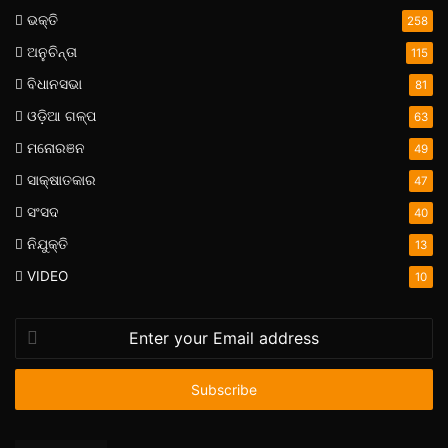
ଭକ୍ତି
258
ଅନୁଚିନ୍ତା
115
ବିଧାନସଭା
81
ଓଡ଼ିଆ ଗଳ୍ପ
63
ମନୋରଞନ
49
ସାକ୍ଷାତକାର
47
ସଂସଦ
40
ନିଯୁକ୍ତି
13
VIDEO
10
Enter
your
Email
address