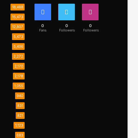
18,488
15,473
0
0
0
12,807
Fans
Followers
Followers
5,473
5,406
2,272
2,170
2,178
1,055
940
831
821
1,123
683