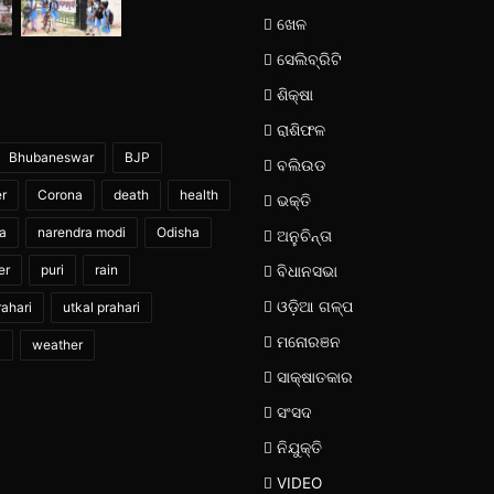
ଖେଳ
ସେଲିବ୍ରିଟି
ଶିକ୍ଷା
ରାଶିଫଳ
Bhubaneswar
BJP
ବଲିଉଡ
er
Corona
death
health
ଭକ୍ତି
ia
narendra modi
Odisha
ଅନୁଚିନ୍ତା
er
puri
rain
ବିଧାନସଭା
ଓଡ଼ିଆ ଗଳ୍ପ
ahari
utkal prahari
ମନୋରଞନ
i
weather
ସାକ୍ଷାତକାର
ସଂସଦ
ନିଯୁକ୍ତି
VIDEO