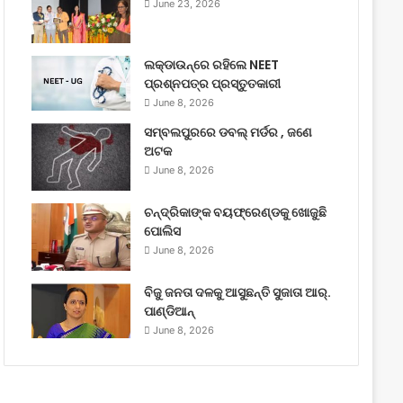
June 23, 2026
ଲକ୍‌ଡାଉନ୍‌ରେ ରହିଲେ NEET
ପ୍ରଶ୍ନପତ୍ର ପ୍ରସ୍ତୁତକାରୀ
June 8, 2026
ସମ୍ବଲପୁରରେ ଡବଲ୍ ମର୍ଡର , ଜଣେ
ଅଟକ
June 8, 2026
ଚନ୍ଦ୍ରିକାଙ୍କ ବୟଫ୍ରେଣ୍ଡକୁ ଖୋଜୁଛି
ପୋଲିସ
June 8, 2026
ବିଜୁ ଜନତା ଦଳକୁ ଆସୁଛନ୍ତି ସୁଜାତା ଆର୍‌.
ପାଣ୍ଡିଆନ୍
June 8, 2026