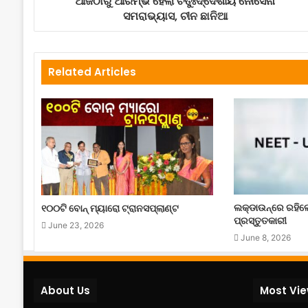
ଆଜିଠାରୁ ଆରମ୍ଭ ହେଲା ଚର୍ତୁଃଦ୍ଦେଶୀୟ ନୌସେନା
ସମରାଭ୍ୟାସ, ଚୀନ ଛାନିଆ
Related Articles
ଲକ୍‌ଡାଉନ୍‌ରେ ରହି
୧୦୦ଟି ବୋନ୍ ମ୍ୟାରୋ ଟ୍ରାନସପ୍ଲାଣ୍ଟ
ପ୍ରସ୍ତୁତକାରୀ
June 23, 2026
June 8, 2026
About Us
Most Vi