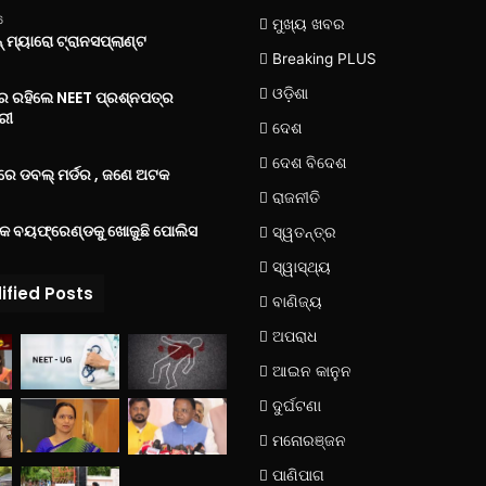
6
ମୁଖ୍ୟ ଖବର
 ମ୍ୟାରୋ ଟ୍ରାନସପ୍ଲାଣ୍ଟ
Breaking PLUS
ଓଡ଼ିଶା
‌ରେ ରହିଲେ NEET ପ୍ରଶ୍ନପତ୍ର
ରୀ
ଦେଶ
ଦେଶ ବିଦେଶ
େ ଡବଲ୍ ମର୍ଡର , ଜଣେ ଅଟକ
ରାଜନୀତି
୍କ ବୟଫ୍ରେଣ୍ଡକୁ ଖୋଜୁଛି ପୋଲିସ
ସ୍ୱତନ୍ତ୍ର
ସ୍ୱାସ୍ଥ୍ୟ
ified Posts
ବାଣିଜ୍ୟ
ଅପରାଧ
ଆଇନ କାନୁନ
ଦୁର୍ଘଟଣା
ମନୋରଞ୍ଜନ
ପାଣିପାଗ