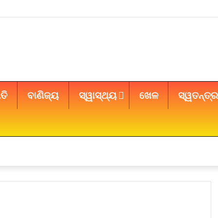
ତି
ବାଣିଜ୍ୟ
ସ୍ୱାସ୍ଥ୍ୟ
ଖେଳ
ସ୍ୱତନ୍ତ୍ର