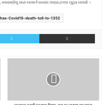
 କଳାହାଣ୍ଡିରୁ ଜଣେ ଲେଖାଏଁ କରୋନା ଆକ୍ରାନ୍ତଙ୍କ ମୃତ୍ୟୁ ହୋଇଛି ।
has-Covid19-death-toll-to-1352
Twitter
Share via Email