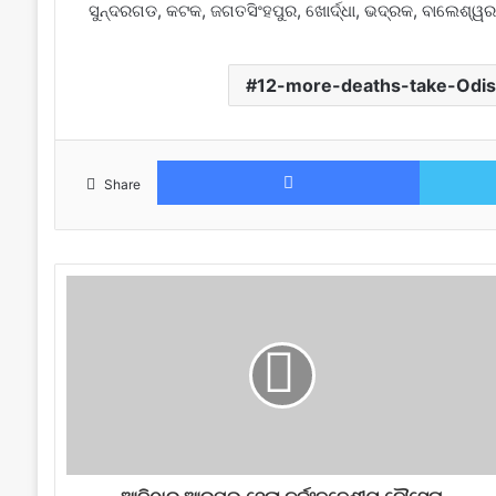
ସୁନ୍ଦରଗଡ, କଟକ, ଜଗତସିଂହପୁର, ଖୋର୍ଦ୍ଧା, ଭଦ୍ରକ, ବାଲେଶ୍ୱର,
12-more-deaths-take-Odis
Facebook
Share