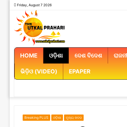
Friday, August 7 2026
HOME
ଓଡ଼ିଶା
ଦେଶ ବିଦେଶ
ରାଜନୀ
ଭିଡ଼ିଓ (VIDEO)
EPAPER
Breaking PLUS
ଓଡ଼ିଶା
ମୁଖ୍ୟ ଖବର