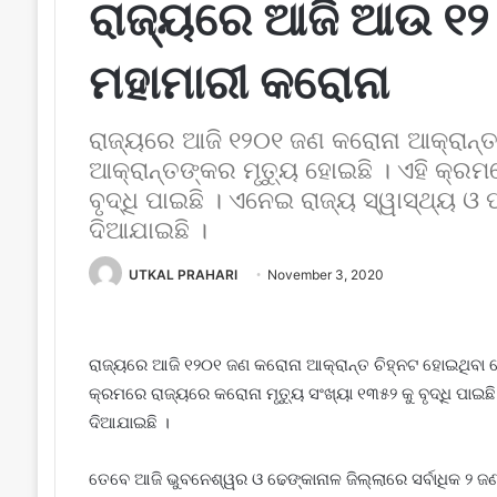
ରାଜ୍ୟରେ ଆଜି ଆଉ ୧୨
ମହାମାରୀ କରୋନା
ରାଜ୍ୟରେ ଆଜି ୧୨୦୧ ଜଣ କରୋନା ଆକ୍ରାନ୍
ଆକ୍ରାନ୍ତଙ୍କର ମୃତ୍ୟୁ ହୋଇଛି । ଏହି କ୍ରମ
ବୃଦ୍ଧି ପାଇଛି । ଏନେଇ ରାଜ୍ୟ ସ୍ୱାସ୍ଥ୍ୟ ଓ
ଦିଆଯାଇଛି ।
UTKAL PRAHARI
November 3, 2020
ରାଜ୍ୟରେ ଆଜି ୧୨୦୧ ଜଣ କରୋନା ଆକ୍ରାନ୍ତ ଚିହ୍ନଟ ହୋଇଥିବା 
କ୍ରମରେ ରାଜ୍ୟରେ କରୋନା ମୃତ୍ୟୁ ସଂଖ୍ୟା ୧୩୫୨ କୁ ବୃଦ୍ଧି ପାଇଛ
ଦିଆଯାଇଛି ।
ତେବେ ଆଜି ଭୁବନେଶ୍ୱର ଓ ଢେଙ୍କାନାଳ ଜିଲ୍ଲାରେ ସର୍ବାଧିକ ୨ ଜ