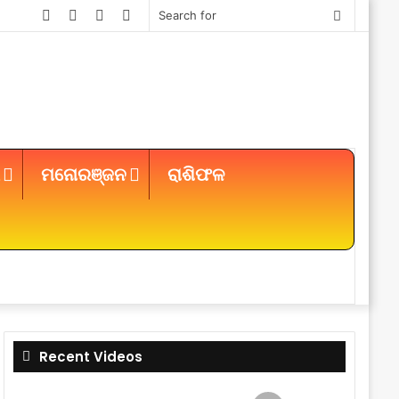
Facebook
Twitter
YouTube
Instagram
Search
for
ମନୋରଞ୍ଜନ
ରାଶିଫଳ
Sidebar
Recent Videos