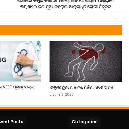
ଦେଶରେ କମୁଛି କରୋନା ମିଟର, ଗତ ୨୪ ଘଣ୍ଟା ମଧ୍ୟରେ
୩୮,୩୧୦ ଜଣ ନୂଆ କରୋନା ଆକ୍ରାନ୍ତ ରୋଗୀ ଚିହ୍ନଟ
ଲେ NEET ପ୍ରଶ୍ନପତ୍ର
ସମ୍ବଲପୁରରେ ଡବଲ୍ ମର୍ଡର , ଜଣେ ଅଟକ
June 8, 2026
ewed Posts
Categories