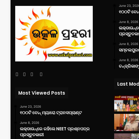
June 23, 202
୧୦୦ଟି ବୋନ୍
June 8, 2026
ଲକ୍‌ଡାଉନ୍
ପ୍ରସ୍ତୁତକା
June 8, 2026
ସମ୍ବଲପୁରର
June 8, 2026
ଚନ୍ଦ୍ରିକାଙ
Facebook
Twitter
YouTube
Instagram
Last Mod
Most Viewed Posts
June 23, 2026
୧୦୦ଟି ବୋନ୍ ମ୍ୟାରୋ ଟ୍ରାନସପ୍ଲାଣ୍ଟ
June 8, 2026
ଲକ୍‌ଡାଉନ୍‌ରେ ରହିଲେ NEET ପ୍ରଶ୍ନପତ୍ର
ପ୍ରସ୍ତୁତକାରୀ