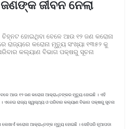
 ଜଣଙ୍କ ଜୀବନ ନେଲା
ତ ଚିହ୍ନଟ ହୋଇଥିବା ବେଳେ ଆଉ ୧୨ ଜଣ କରୋନା
ରେ ରାଜ୍ୟରେ କରୋନା ମୃତ୍ୟୁ ସଂଖ୍ୟା ୧୩୫୨ କୁ
 ପରିବାର କଲ୍ୟାଣ ବିଭାଗ ପକ୍ଷରୁ ସୂଚନା
ବେଳେ ଆଉ ୧୨ ଜଣ କରୋନା ଆକ୍ରାନ୍ତଙ୍କର ମୃତ୍ୟୁ ହୋଇଛି । ଏହି
ି । ଏନେଇ ରାଜ୍ୟ ସ୍ୱାସ୍ଥ୍ୟ ଓ ପରିବାର କଲ୍ୟାଣ ବିଭାଗ ପକ୍ଷରୁ ସୂଚନା
ଣ ଲେଖାଏଁ କରୋନା ଆକ୍ରାନ୍ତଙ୍କ ମୃତ୍ୟୁ ହୋଇଛି । ସେହିପରି ନୂଆପଡା