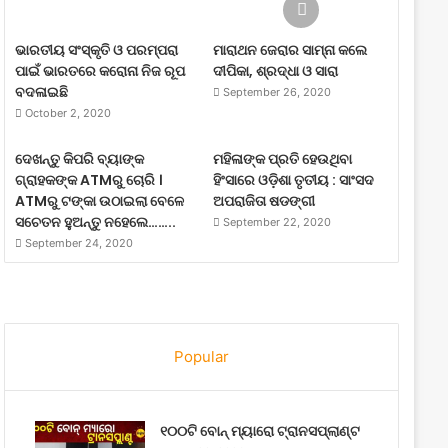
ଭାରତୀୟ ସଂସ୍କୃତି ଓ ପରମ୍ପରା
ମାରାଥନ ଜେରାର ସାମ୍ନା କଲେ
ପାଇଁ ଭାରତରେ କରୋନା ନିଜ ରୂପ
ଦୀପିକା, ଶ୍ରଦ୍ଧା ଓ ସାରା
ବଦଳାଇଛି
September 26, 2020
October 2, 2020
ଦେଖନ୍ତୁ କିପରି ବ୍ୟାଙ୍କ
ମହିଳାଙ୍କ ପ୍ରତି ହେଉଥିବା
ଗ୍ରାହକଙ୍କ ATMରୁ ଚୋରି ।
ହିଂସାରେ ଓଡ଼ିଶା ତୃତୀୟ : ସାଂସଦ
ATMରୁ ଟଙ୍କା ଉଠାଇଲା ବେଳେ
ଅପରାଜିତା ଷଡଙ୍ଗୀ
ସଚେତନ ହୁଅନ୍ତୁ ନହେଲେ……..
September 22, 2020
September 24, 2020
Popular
୧୦୦ଟି ବୋନ୍ ମ୍ୟାରୋ ଟ୍ରାନସପ୍ଲାଣ୍ଟ