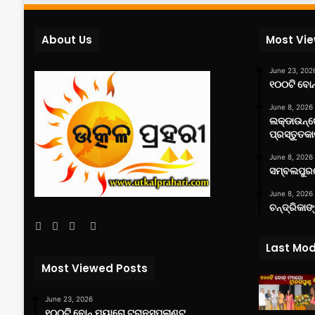
About Us
Most Vi
June 23, 202
୧୦୦ଟି ବୋନ୍
June 8, 2026
ଲକ୍‌ଡାଉନ୍
ପ୍ରସ୍ତୁତକା
June 8, 2026
ସମ୍ବଲପୁରର
June 8, 2026
ଚନ୍ଦ୍ରିକାଙ
Facebook
Twitter
YouTube
Instagram
Last Mod
Most Viewed Posts
June 23, 2026
୧୦୦ଟି ବୋନ୍ ମ୍ୟାରୋ ଟ୍ରାନସପ୍ଲାଣ୍ଟ