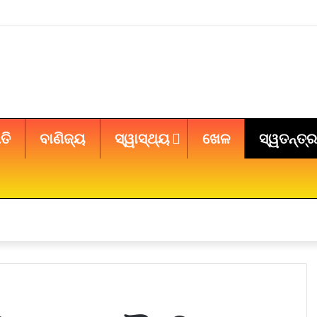
ତି
ବାଣିଜ୍ୟ
ସ୍ୱାସ୍ଥ୍ୟ
ଖେଳ
ସ୍ୱତନ୍ତ୍ର