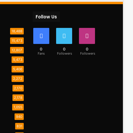
Follow Us
18,488
15,473
0
0
0
12,807
Fans
Followers
Followers
5,473
5,406
2,272
2,170
2,178
1,055
940
831