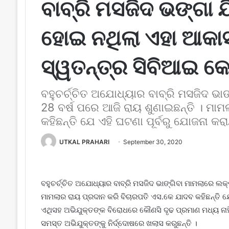
ବାବ୍ରି ମସଜିଦ ଭଙ୍ଗା
ହୋଇ ନଥିଲା ଏହା ଆକାସ୍
ସ୍ୱତନ୍ତ୍ର ସିବିଆଇ କୋ
ବହୁଚର୍ଚ୍ଚିତ ଅଯୋଧ୍ୟାର ବାବ୍ରି ମସଜିଦ ଭା
28 ବର୍ଷ ପରେ ଆଜି ରାୟ ଶୁଣାଇଛନ୍ତି । ମା
କହିଛନ୍ତି ଯେ ଏହି ଘଟଣା ପୂର୍ବରୁ ଯୋଜନା କର
UTKAL PRAHARI
September 30, 2020
ବହୁଚର୍ଚ୍ଚିତ ଅଯୋଧ୍ୟାର ବାବ୍ରି ମସଜିଦ ଭାଙ୍ଗିବା ମାମଲାରେ ଲକ୍
ମାମଲାର ରାୟ ପ୍ରଦାନ କରି ବିଚାରପତି ଏସ.କେ ଯାଦବ କହିଛନ୍ତି ଯେ 
ଏଥିସହ ଅଭିଯୁକ୍ତଙ୍କ ବିରୋଧରେ କୌଣସି ଦୃଢ ପ୍ରମାଣ ମଧ୍ୟ ନାହିଁ
ସମସ୍ତ ଅଭିଯୁକ୍ତଙ୍କୁ ନିର୍ଦ୍ଦୋଷରେ ଖଲାସ କରୁଛନ୍ତି ।