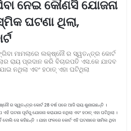
 ଯିବା ନେଇ କୌଣସି ଯୋଜନା
ମିକ ଘଟଣା ଥିଲା,
ର୍ଟ
ଙ୍ଗିବା ମାମଲାରେ ଲକ୍ଷ୍ନୌ ର ସ୍ୱତନ୍ତ୍ର କୋର୍ଟ
ମଲାର ରାୟ ପ୍ରଦାନ କରି ବିଚାରପତି ଏସ.କେ ଯାଦବ
ାଯାଇ ନଥିଲା ଏବଂ ହଠାତ୍ ଏହା ଘଟିଥିଲା
ଷ୍ନୌ ର ସ୍ୱତନ୍ତ୍ର କୋର୍ଟ 28 ବର୍ଷ ପରେ ଆଜି ରାୟ ଶୁଣାଇଛନ୍ତି ।
ଏହି ଘଟଣା ପୂର୍ବରୁ ଯୋଜନା କରାଯାଇ ନଥିଲା ଏବଂ ହଠାତ୍ ଏହା ଘଟିଥିଲା ।
 ବୋଲି ସେ କହିଛନ୍ତି । ଯାହା ଫଳରେ କୋର୍ଟ ଏହି ଘଟଣାରେ ସାମିଲ ଥିବା