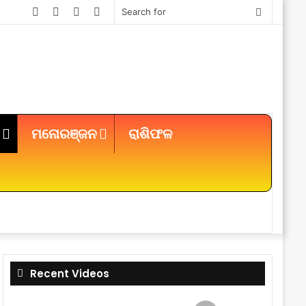
Facebook
Twitter
YouTube
Instagram
Search
for
ମନୋରଞ୍ଜନ
ରାଶିଫଳ
Sidebar
Recent Videos