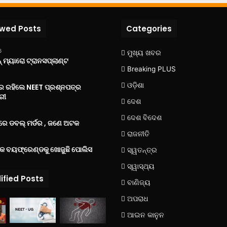
ewed Posts
Categories
6
ମୁଖ୍ୟ ଖବର
 ମ୍ୟାରୋ ଟ୍ରାନସପ୍ଲାଣ୍ଟ
Breaking PLUS
ଓଡ଼ିଶା
‌ରେ ରହିଲେ NEET ପ୍ରଶ୍ନପତ୍ର
ରୀ
ଦେଶ
ଦେଶ ବିଦେଶ
େ ଡବଲ୍ ମର୍ଡର , ଜଣେ ଅଟକ
ରାଜନୀତି
୍କ ବୟଫ୍ରେଣ୍ଡକୁ ଖୋଜୁଛି ପୋଲିସ
ସ୍ୱତନ୍ତ୍ର
ସ୍ୱାସ୍ଥ୍ୟ
ified Posts
ବାଣିଜ୍ୟ
ଅପରାଧ
ଆଇନ କାନୁନ