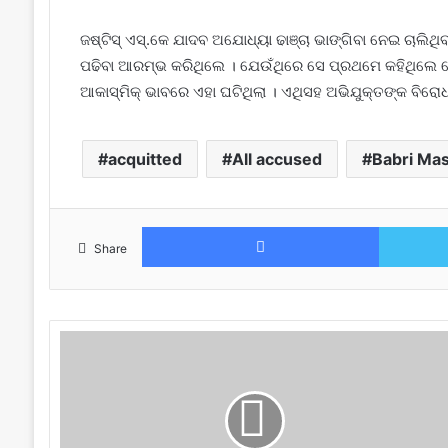
ଜଷ୍ଟିସ୍ ଏସ୍.କେ ଯାଦବ ଅଯୋଧ୍ୟା ଢାଞ୍ଚା ଭାଙ୍ଗିବା ନେଇ ଚାଲିଥି
ପଢିବା ଆରମ୍ଭ କରିଥିଲେ । ଯେଉଁଥିରେ ସେ ପ୍ରଥମେ କହିଥିଲେ ଯେ 
ଆକାସ୍ମିକ୍ ଭାବରେ ଏହା ଘଟିଥିଲା । ଏଥିସହ ଅଭିଯୁକ୍ତଙ୍କ ବିରୋଧ
acquitted
All accused
Babri Mas
Facebook
Share