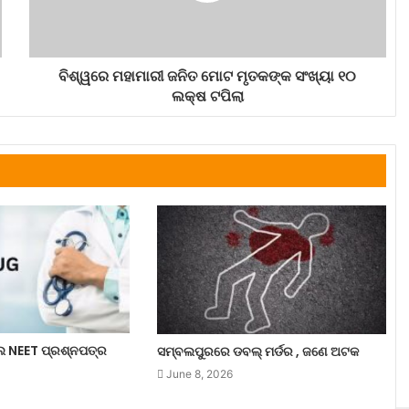
ବିଶ୍ୱରେ ମହାମାରୀ ଜନିତ ମୋଟ ମୃତକଙ୍କ ସଂଖ୍ୟା ୧୦
ଲକ୍ଷ ଟପିଲା
ଲେ NEET ପ୍ରଶ୍ନପତ୍ର
ସମ୍ବଲପୁରରେ ଡବଲ୍ ମର୍ଡର , ଜଣେ ଅଟକ
June 8, 2026