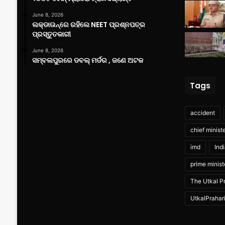
June 8, 2026
ଲକ୍‌ଡାଉନ୍‌ରେ ରହିଲେ NEET ପ୍ରଶ୍ନପତ୍ର
ପ୍ରସ୍ତୁତକାରୀ
June 8, 2026
ସମ୍ବଲପୁରରେ ଡବଲ୍ ମର୍ଡର , ଜଣେ ଅଟକ
Tags
accident
chief minist
imd
Ind
prime minist
The Utkal Pr
UtkalPrahar