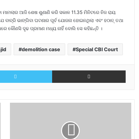
ବା ମାମଲାର ଆଜି ଶେଷ ଶୁଣାଣି କରି ସକାଳ 11.35 ମିନିଟରେ ନିଜ ରାୟ
ବାବ୍ରି ଭାଙ୍ଗିବା ଘଟଣାର ପୂର୍ବ ଯୋଜନା ହୋଇନଥିଲା ଏବଂ ହଠାତ୍ ତଥା
ରେ କୌଣସି ଦୃଢ ପ୍ରମାଣ ମଧ୍ୟ ନାହିଁ ବୋଲି ସେ କହିଛନ୍ତି ।
jid
demolition case
Special CBI Court
Twitter
Share via Email