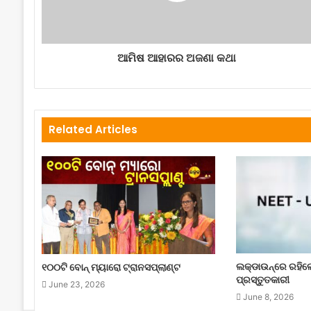
ଆମିଷ ଆହାରର ଅଜଣା କଥା
Related Articles
ଲକ୍‌ଡାଉନ୍‌ରେ ରହି
୧୦୦ଟି ବୋନ୍ ମ୍ୟାରୋ ଟ୍ରାନସପ୍ଲାଣ୍ଟ
ପ୍ରସ୍ତୁତକାରୀ
June 23, 2026
June 8, 2026