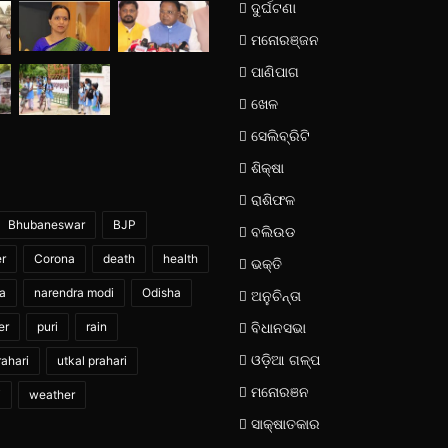
ଦୁର୍ଘଟଣା
ମନୋରଞ୍ଜନ
ପାଣିପାଗ
ଖେଳ
ସେଲିବ୍ରିଟି
ଶିକ୍ଷା
ରାଶିଫଳ
Bhubaneswar
BJP
ବଲିଉଡ
er
Corona
death
health
ଭକ୍ତି
ia
narendra modi
Odisha
ଅନୁଚିନ୍ତା
er
puri
rain
ବିଧାନସଭା
ଓଡ଼ିଆ ଗଳ୍ପ
ahari
utkal prahari
ମନୋରଞନ
i
weather
ସାକ୍ଷାତକାର