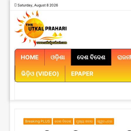
Saturday, August 8 2026
HOME
ଓଡ଼ିଶା
ଦେଶ ବିଦେଶ
ରାଜନୀ
ଭିଡ଼ିଓ (VIDEO)
EPAPER
Breaking PLUS
ଦେଶ ବିଦେଶ
ମୁଖ୍ୟ ଖବର
ସ୍ୱତନ୍ତ୍ର