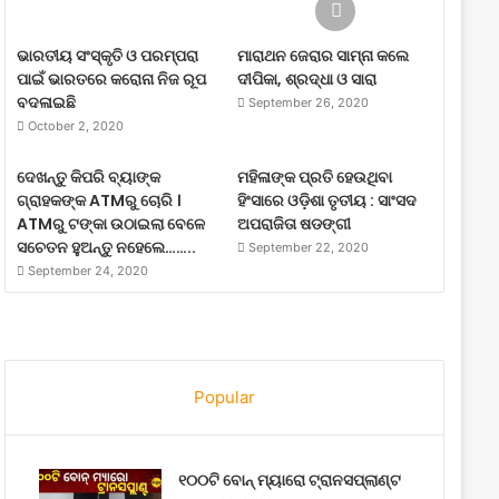
ଭାରତୀୟ ସଂସ୍କୃତି ଓ ପରମ୍ପରା
ମାରାଥନ ଜେରାର ସାମ୍ନା କଲେ
ପାଇଁ ଭାରତରେ କରୋନା ନିଜ ରୂପ
ଦୀପିକା, ଶ୍ରଦ୍ଧା ଓ ସାରା
ବଦଳାଇଛି
September 26, 2020
October 2, 2020
ଦେଖନ୍ତୁ କିପରି ବ୍ୟାଙ୍କ
ମହିଳାଙ୍କ ପ୍ରତି ହେଉଥିବା
ଗ୍ରାହକଙ୍କ ATMରୁ ଚୋରି ।
ହିଂସାରେ ଓଡ଼ିଶା ତୃତୀୟ : ସାଂସଦ
ATMରୁ ଟଙ୍କା ଉଠାଇଲା ବେଳେ
ଅପରାଜିତା ଷଡଙ୍ଗୀ
ସଚେତନ ହୁଅନ୍ତୁ ନହେଲେ……..
September 22, 2020
September 24, 2020
Popular
୧୦୦ଟି ବୋନ୍ ମ୍ୟାରୋ ଟ୍ରାନସପ୍ଲାଣ୍ଟ