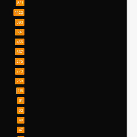
821
1,123
683
607
455
337
275
273
258
115
81
63
49
47