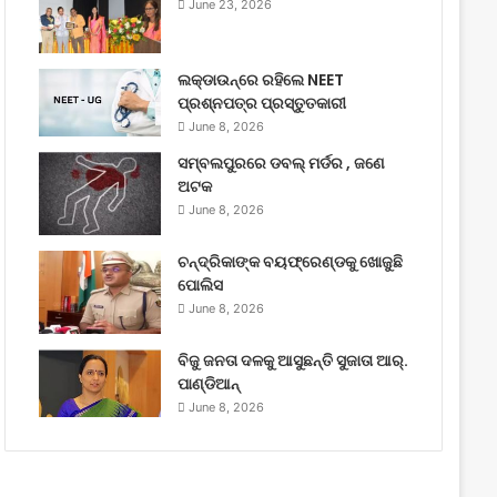
June 23, 2026
ଲକ୍‌ଡାଉନ୍‌ରେ ରହିଲେ NEET
ପ୍ରଶ୍ନପତ୍ର ପ୍ରସ୍ତୁତକାରୀ
June 8, 2026
ସମ୍ବଲପୁରରେ ଡବଲ୍ ମର୍ଡର , ଜଣେ
ଅଟକ
June 8, 2026
ଚନ୍ଦ୍ରିକାଙ୍କ ବୟଫ୍ରେଣ୍ଡକୁ ଖୋଜୁଛି
ପୋଲିସ
June 8, 2026
ବିଜୁ ଜନତା ଦଳକୁ ଆସୁଛନ୍ତି ସୁଜାତା ଆର୍‌.
ପାଣ୍ଡିଆନ୍
June 8, 2026