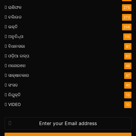
ରାଶିଫଳ
275
ବଲିଉଡ
273
ଭକ୍ତି
258
ଅନୁଚିନ୍ତା
115
ବିଧାନସଭା
81
ଓଡ଼ିଆ ଗଳ୍ପ
63
ମନୋରଞନ
49
ସାକ୍ଷାତକାର
47
ସଂସଦ
40
ନିଯୁକ୍ତି
13
VIDEO
10
Enter
your
Email