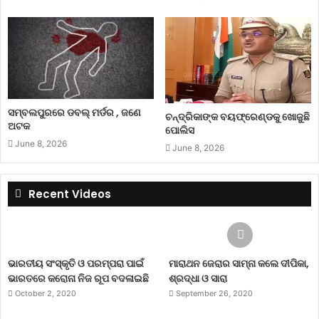
ସମ୍ବଲପୁରରେ ଡବଲ୍ ମର୍ଡର , ଜଣେ
ଚନ୍ଦ୍ରିକାଙ୍କ ବୟଫ୍ରେଣ୍ଡକୁ ଖୋଜୁଛି
ଅଟକ
ପୋଲିସ
June 8, 2026
June 8, 2026
Recent Videos
ଭାରତୀୟ ସଂସ୍କୃତି ଓ ପରମ୍ପରା ପାଇଁ
ମାରାଥନ ଜେରାର ସାମ୍ନା କଲେ ଦୀପିକା,
ଭାରତରେ କରୋନା ନିଜ ରୂପ ବଦଳାଇଛି
ଶ୍ରଦ୍ଧା ଓ ସାରା
October 2, 2020
September 26, 2020