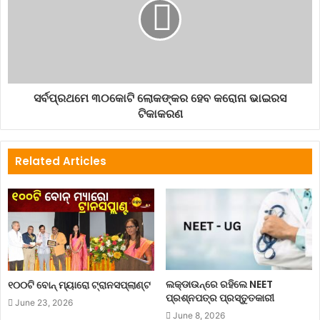
staysafe
ସର୍ବପ୍ରଥମେ ୩୦କୋଟି ଲୋକଙ୍କର ହେବ କରୋନା ଭାଇରସ
ଟିକାକରଣ
Related Articles
ଲକ୍‌ଡାଉନ୍‌ରେ ରହିଲେ NEET
୧୦୦ଟି ବୋନ୍ ମ୍ୟାରୋ ଟ୍ରାନସପ୍ଲାଣ୍ଟ
ପ୍ରଶ୍ନପତ୍ର ପ୍ରସ୍ତୁତକାରୀ
June 23, 2026
June 8, 2026