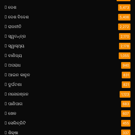
ଦେଶ
5,473
ଦେଶ ବିଦେଶ
5,406
ରାଜନୀତି
2,272
ସ୍ୱତନ୍ତ୍ର
2,170
ସ୍ୱାସ୍ଥ୍ୟ
2,178
ବାଣିଜ୍ୟ
1,055
ଅପରାଧ
940
ଆଇନ କାନୁନ
831
ଦୁର୍ଘଟଣା
821
ମନୋରଞ୍ଜନ
1,123
ପାଣିପାଗ
683
ଖେଳ
607
ସେଲିବ୍ରିଟି
455
ଶିକ୍ଷା
337