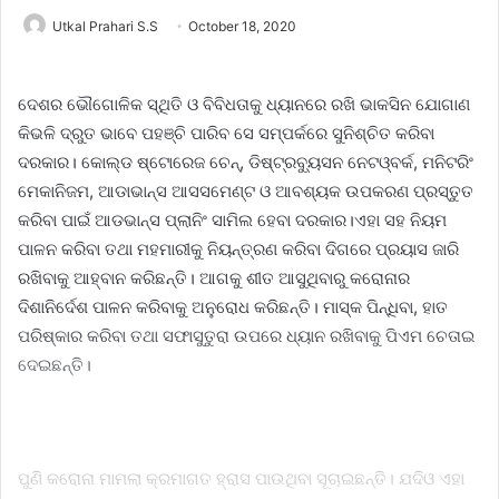
Utkal Prahari S.S
October 18, 2020
ଦେଶର ଭୌଗୋଳିକ ସ୍ଥିତି ଓ ବିବିଧତାକୁ ଧ୍ୟାନରେ ରଖି ଭାକସିନ ଯୋଗାଣ
କିଭଳି ଦ୍ରୁତ ଭା​ବେ ପହଞ୍ଚି ପାରିବ ସେ ସମ୍ପର୍କରେ ସୁନିଶ୍ଚିତ କରିବା
ଦରକାର। କୋଲ୍ଡ ଷ୍ଟୋରେଜ ଚେନ୍, ଡିଷ୍ଟ୍ରବ୍ୟୁସନ ନେଟଓ୍ବର୍କ, ମନିଟରିଂ
ମେକାନିଜମ, ଆଡାଭାନ୍ସ ଆସସମେଣ୍ଟ ଓ ଆବଶ୍ୟକ ଉପକରଣ ପ୍ରସ୍ତୁତ
କରିବା ପାଇଁ ଆଡଭାନ୍ସ ପ୍ଲାନିଂ ସାମିଲ ହେବା ଦରକାର।ଏହା ସହ ନିୟମ
ପାଳନ କରିବା ତଥା ମହମାରୀକୁ ନିୟନ୍ତ୍ରଣ କରିବା ଦିଗରେ ପ୍ରୟାସ ଜାରି
ରଖିବାକୁ ଆହ୍ବାନ କରିଛନ୍ତି। ଆଗକୁ ଶୀତ ଆସୁଥିବାରୁ କରୋନାର
ଦିଶାନିର୍ଦେଶ ପାଳନ କରିବାକୁ ଅନୁରୋଧ କରିଛନ୍ତି। ମାସ୍କ ପିନ୍ଧିବା, ହାତ
ପରିଷ୍କାର କରିବା ତଥା ସଫାସୁତୁରା ଉପରେ ଧ୍ୟାନ ରଖିବାକୁ ପିଏମ ଚେତାଇ
ଦେଇଛନ୍ତି।
ପୁଣି କରୋନା ମାମଲା କ୍ରମାଗତ ହ୍ରାସ ପାଉଥିବା ସୂଚାଇଛନ୍ତି। ଯଦିଓ ଏହା