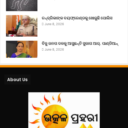
ଚନ୍ଦ୍ରିକାଙ୍କ ବୟଫ୍ରେଣ୍ଡକୁ ଖୋଜୁଛି ପୋଲିସ
June 8, 2026
ବିଜୁ ଜନତା ଦଳକୁ ଆସୁଛନ୍ତି ସୁଜାତା ଆର୍‌. ପାଣ୍ଡିଆନ୍
June 8, 2026
About Us