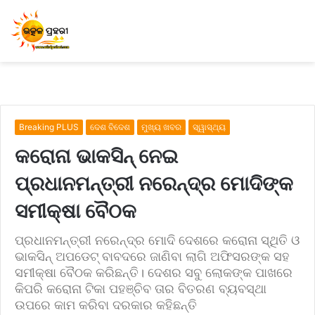
Breaking PLUS
ଦେଶ ବିଦେଶ
ମୁଖ୍ୟ ଖବର
ସ୍ୱାସ୍ଥ୍ୟ
କରୋନା ଭାକସିନ୍ ନେଇ
ପ୍ରଧାନମନ୍ତ୍ରୀ ନରେନ୍ଦ୍ର ମୋଦିଙ୍କ
ସମୀକ୍ଷା ବୈଠକ
ପ୍ରଧାନମନ୍ତ୍ରୀ ନରେନ୍ଦ୍ର ମୋଦି ଦେଶରେ କରୋନା ସ୍ଥିତି ଓ
ଭାକସିନ୍ ଅପଡେଟ୍ ବାବଦରେ ଜାଣିବା ଲାଗି ଅଫିସରଙ୍କ ସହ
ସମୀକ୍ଷା ବୈଠକ କରିଛନ୍ତି। ଦେଶର ସବୁ ଲୋକଙ୍କ ପାଖରେ
କିପରି କରୋନା ଟିକା ପହଞ୍ଚିବ ତାର ବିତରଣ ବ୍ୟବସ୍ଥା
ଉପରେ କାମ କରିବା ଦରକାର କହିଛନ୍ତି