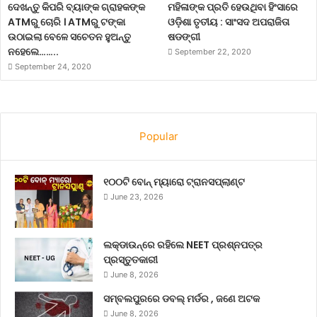
ଦେଖନ୍ତୁ କିପରି ବ୍ୟାଙ୍କ ଗ୍ରାହକଙ୍କ
ମହିଳାଙ୍କ ପ୍ରତି ହେଉଥିବା ହିଂସାରେ
ATMରୁ ଚୋରି । ATMରୁ ଟଙ୍କା
ଓଡ଼ିଶା ତୃତୀୟ : ସାଂସଦ ଅପରାଜିତା
ଉଠାଇଲା ବେଳେ ସଚେତନ ହୁଅନ୍ତୁ
ଷଡଙ୍ଗୀ
ନହେଲେ……..
September 22, 2020
September 24, 2020
Popular
୧୦୦ଟି ବୋନ୍ ମ୍ୟାରୋ ଟ୍ରାନସପ୍ଲାଣ୍ଟ
June 23, 2026
ଲକ୍‌ଡାଉନ୍‌ରେ ରହିଲେ NEET ପ୍ରଶ୍ନପତ୍ର
ପ୍ରସ୍ତୁତକାରୀ
June 8, 2026
ସମ୍ବଲପୁରରେ ଡବଲ୍ ମର୍ଡର , ଜଣେ ଅଟକ
June 8, 2026