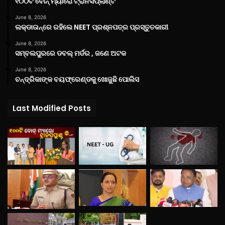
୧୦୦ଟି ବୋନ୍ ମ୍ୟାରୋ ଟ୍ରାନସପ୍ଲାଣ୍ଟ
June 8, 2026
ଲକ୍‌ଡାଉନ୍‌ରେ ରହିଲେ NEET ପ୍ରଶ୍ନପତ୍ର ପ୍ରସ୍ତୁତକାରୀ
June 8, 2026
ସମ୍ବଲପୁରରେ ଡବଲ୍ ମର୍ଡର , ଜଣେ ଅଟକ
June 8, 2026
ଚନ୍ଦ୍ରିକାଙ୍କ ବୟଫ୍ରେଣ୍ଡକୁ ଖୋଜୁଛି ପୋଲିସ
Last Modified Posts