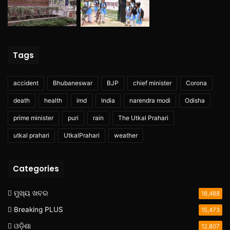
Tags
accident
Bhubaneswar
BJP
chief minister
Corona
death
health
imd
India
narendra modi
Odisha
prime minister
puri
rain
The Utkal Prahari
utkal prahari
UtkalPrahari
weather
Categories
ମୁଖ୍ୟ ଖବର
18,488
Breaking PLUS
15,473
ଓଡ଼ିଶା
12,807