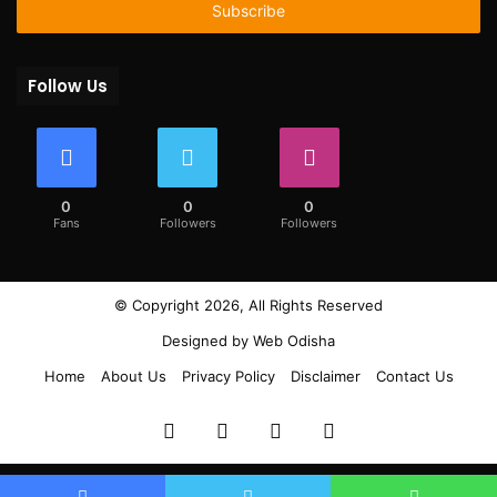
address
Follow Us
0
0
0
Fans
Followers
Followers
© Copyright 2026, All Rights Reserved
Designed by
Web Odisha
Home
About Us
Privacy Policy
Disclaimer
Contact Us
Facebook
Twitter
YouTube
Instagram