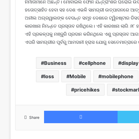
ନିର୍ମାତାମାନେ ଅଛନ୍ତି। ମୋବାଇଲ ଫୋନ ଯନ୍ତ୍ରାଂଶର ଘରୋଇ ଉତ
ହତୋତ୍ସାହିତ ହେବା ସହ ଦେଶ ଏଭଳି ସାମଗ୍ରୀ ଉତ୍ପାଦନରେ ଆତ୍ମନ
ଅନୀଲ ଅଗ୍ରୱାଲଙ୍କ ବେଦାନ୍ତ ସମୂହ ଦେଶରେ ଟ୍ୱିନଷ୍ଟାର ଡି
କାରଖାନା ନିମନ୍ତେ ପ୍ରସ୍ତାବ ରଖିଥିଲେ। ଏହି କାରଖାନା ଲାଗି 
ଏହି ପ୍ରକଳ୍ପକୁ ମଞ୍ଜୁରି ପ୍ରଦାନ କରିନଥିଲେ ଏଣୁ ପ୍ରସ୍ତାବ ଆଗ
ଏପରି ସାମଗ୍ରୀର ପୂର୍ବରୁ ଆମଦାନୀ ହ୍ରାସ ଯୋଗୁ ସେତେମାତ୍ରାରେ ଷ୍
Business
cellphone
display
loss
Mobile
mobilephone
pricehikes
stockmar
Facebook
Share