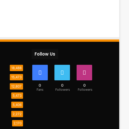
Follow Us
18,488
15,473
0
0
0
12,807
Fans
Followers
Followers
5,473
5,406
2,272
2,170