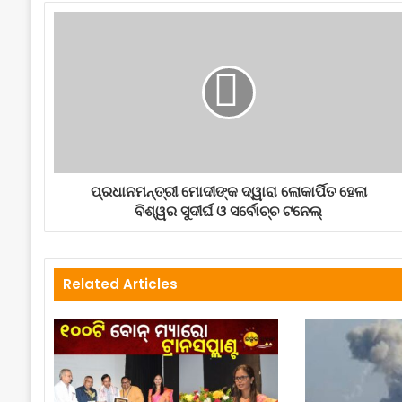
ପ୍ରଧାନମନ୍ତ୍ରୀ ମୋଦୀଙ୍କ ଦ୍ୱାରା ଲୋକାର୍ପିତ ହେଲା
ବିଶ୍ୱର ସୁଦୀର୍ଘ ଓ ସର୍ବୋଚ୍ଚ ଟନେଲ୍‍
Related Articles