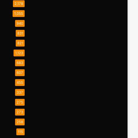
2,178
1,055
940
831
821
1,123
683
607
455
337
275
273
258
115