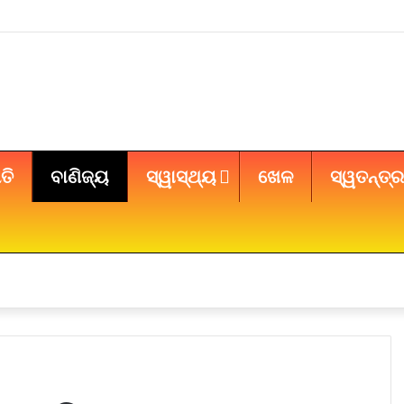
ତି
ବାଣିଜ୍ୟ
ସ୍ୱାସ୍ଥ୍ୟ
ଖେଳ
ସ୍ୱତନ୍ତ୍ର