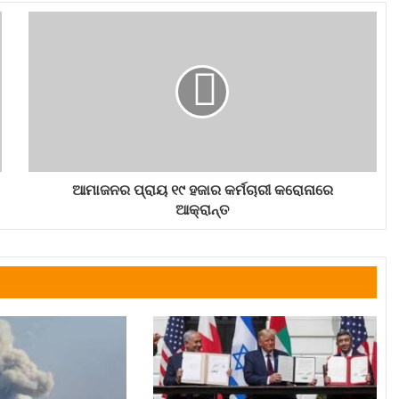
ଆମାଜନର ପ୍ରାୟ ୧୯ ହଜାର କର୍ମଚାରୀ କରୋନାରେ
ଆକ୍ରାନ୍ତ