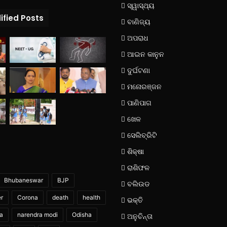
ସ୍ୱାସ୍ଥ୍ୟ
ified Posts
ବାଣିଜ୍ୟ
ଅପରାଧ
ଆଇନ କାନୁନ
ଦୁର୍ଘଟଣା
ମନୋରଞ୍ଜନ
ପାଣିପାଗ
ଖେଳ
ସେଲିବ୍ରିଟି
ଶିକ୍ଷା
ରାଶିଫଳ
Bhubaneswar
BJP
ବଲିଉଡ
er
Corona
death
health
ଭକ୍ତି
ia
narendra modi
Odisha
ଅନୁଚିନ୍ତା