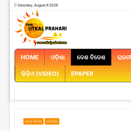
Saturday, August 8 2026
HOME
ଓଡ଼ିଶା
ଦେଶ ବିଦେଶ
ରାଜନୀ
ଭିଡ଼ିଓ (VIDEO)
EPAPER
ଦେଶ ବିଦେଶ
ବାଣିଜ୍ୟ