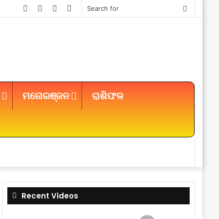
Facebook
Twitter
YouTube
Instagram
Search
for
ମନୋରଞ୍ଜନ
ରାଶିଫଳ
Sidebar
Recent Videos