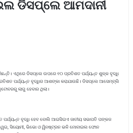
ାଇଲ ଡିସପ୍ଲେ ଆମଦାନୀ
ନ୍ତି। ଏଥିରେ ଡିସପ୍ଲେ ଉପରେ ୧୦ ପ୍ରତିଶତ ପର୍ଯ୍ୟନ୍ତ ଶୁଳ୍କ ବୃଦ୍ଧି
ଶତ ପର୍ଯ୍ୟନ୍ତ ବୃଦ୍ଧିର ଆଶଙ୍କା କରାଯାଉଛି। ଡିସପ୍ଲେ ଆସେମ୍ବ୍ଲି
୍ଟୋବରରୁ ଲାଗୁ ହେବାର ଥିଲା।
ପର୍ଯ୍ୟନ୍ତ ବୃଦ୍ଧି ହେବ ବୋଲି ଆଇସିଇଏ ଜାତୀୟ ସଭାପତି ପଙ୍କଜ
ୁୱେଇ, ସିୟୋମୀ, ଭିଭୋ ଓ ୱିନଷ୍ଟ୍ରନ ଭଳି ମୋବାଇଲ ଫୋନ