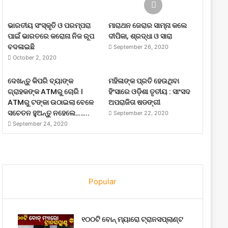
ଭାରତୀୟ ସଂସ୍କୃତି ଓ ପରମ୍ପରା
ମାରାଥନ ଜେରାର ସାମ୍ନା କଲେ
ପାଇଁ ଭାରତରେ କରୋନା ନିଜ ରୂପ
ଦୀପିକା, ଶ୍ରଦ୍ଧା ଓ ସାରା
ବଦଳାଇଛି
September 26, 2020
October 2, 2020
ଦେଖନ୍ତୁ କିପରି ବ୍ୟାଙ୍କ
ମହିଳାଙ୍କ ପ୍ରତି ହେଉଥିବା
ଗ୍ରାହକଙ୍କ ATMରୁ ଚୋରି ।
ହିଂସାରେ ଓଡ଼ିଶା ତୃତୀୟ : ସାଂସଦ
ATMରୁ ଟଙ୍କା ଉଠାଇଲା ବେଳେ
ଅପରାଜିତା ଷଡଙ୍ଗୀ
ସଚେତନ ହୁଅନ୍ତୁ ନହେଲେ……..
September 22, 2020
September 24, 2020
Popular
୧୦୦ଟି ବୋନ୍ ମ୍ୟାରୋ ଟ୍ରାନସପ୍ଲାଣ୍ଟ