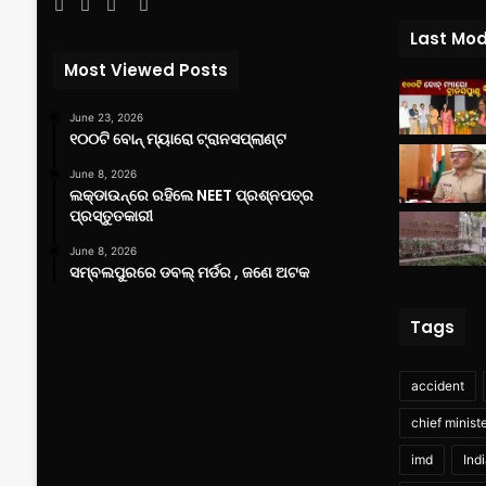
Facebook
Twitter
YouTube
Instagram
Last Mod
Most Viewed Posts
June 23, 2026
୧୦୦ଟି ବୋନ୍ ମ୍ୟାରୋ ଟ୍ରାନସପ୍ଲାଣ୍ଟ
June 8, 2026
ଲକ୍‌ଡାଉନ୍‌ରେ ରହିଲେ NEET ପ୍ରଶ୍ନପତ୍ର
ପ୍ରସ୍ତୁତକାରୀ
June 8, 2026
ସମ୍ବଲପୁରରେ ଡବଲ୍ ମର୍ଡର , ଜଣେ ଅଟକ
Tags
accident
chief minist
imd
Ind