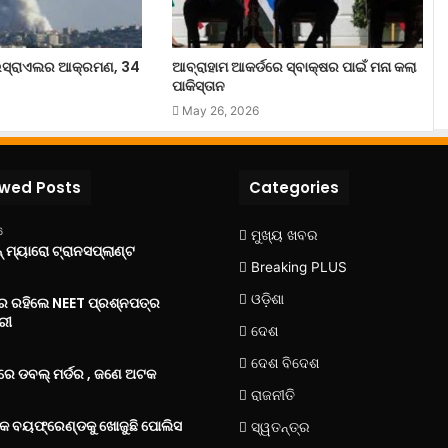
ସ୍ରାଏଲର ଆକ୍ରମଣ, 34
ଆବ୍ରାହାମ ଆକର୍ଡରେ ସ୍ବାକ୍ଷର ପାଇଁ ମନା କଲା
ପାକିସ୍ତାନ
May 26, 2026
ewed Posts
Categories
6
ମୁଖ୍ୟ ଖବର
 ମ୍ୟାରୋ ଟ୍ରାନସପ୍ଲାଣ୍ଟ
Breaking PLUS
ଓଡ଼ିଶା
‌ରେ ରହିଲେ NEET ପ୍ରଶ୍ନପତ୍ର
ରୀ
ଦେଶ
ଦେଶ ବିଦେଶ
େ ଡବଲ୍ ମର୍ଡର , ଜଣେ ଅଟକ
ରାଜନୀତି
୍କ ବୟଫ୍ରେଣ୍ଡକୁ ଖୋଜୁଛି ପୋଲିସ
ସ୍ୱତନ୍ତ୍ର