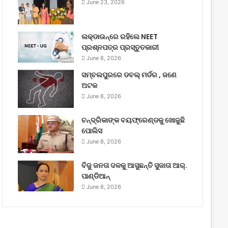
June 23, 2026
ଲକ୍‌ଡାଉନ୍‌ରେ ରହିଲେ NEET
ପ୍ରଶ୍ନପତ୍ର ପ୍ରସ୍ତୁତକାରୀ
June 8, 2026
ସମ୍ବଲପୁରରେ ଡବଲ୍ ମର୍ଡର , ଜଣେ
ଅଟକ
June 8, 2026
ଚନ୍ଦ୍ରିକାଙ୍କ ବୟଫ୍ରେଣ୍ଡକୁ ଖୋଜୁଛି
ପୋଲିସ
June 8, 2026
ବିଜୁ ଜନତା ଦଳକୁ ଆସୁଛନ୍ତି ସୁଜାତା ଆର୍‌.
ପାଣ୍ଡିଆନ୍
June 8, 2026