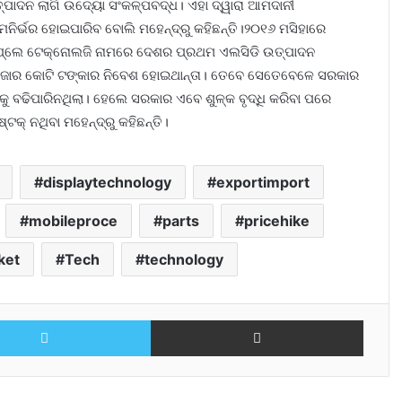
୍ପାଦନ ଲାଗି ଉଦ୍ୟୋ ସଂକଳ୍ପବଦ୍ଧ। ଏହା ଦ୍ୱାରା ଆମଦାନୀ
ିର୍ଭର ହୋଇପାରିବ ବୋଲି ମହେନ୍ଦ୍ରୁ କହିଛନ୍ତି।୨୦୧୬ ମସିହାରେ
ସପ୍ଲେ ଟେକ୍ନୋଲଜି ନାମରେ ଦେଶର ପ୍ରଥମ ଏଲସିଡି ଉତ୍ପାଦନ
୬୮ ହଜାର କୋଟି ଟଙ୍କାର ନିବେଶ ହୋଇଥାନ୍ତା। ତେବେ ସେତେବେଳେ ସରକାର
କୁ ବଢିପାରିନଥିଲା। ହେଲେ ସରକାର ଏବେ ଶୁଳ୍କ ବୃଦ୍ଧି କରିବା ପରେ
ଟକ୍ ନଥିବା ମହେନ୍ଦ୍ରୁ କହିଛନ୍ତି।
displaytechnology
exportimport
mobileproce
parts
pricehike
ket
Tech
technology
Twitter
Share via Email