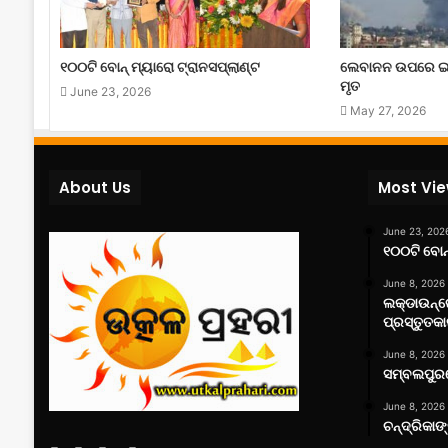
୧୦୦ଟି ବୋନ୍ ମ୍ୟାରୋ ଟ୍ରାନସପ୍ଲାଣ୍ଟ
ଲେବାନନ ଉପରେ ଇ
ମୃତ
June 23, 2026
May 27, 2026
About Us
Most Vi
June 23, 202
୧୦୦ଟି ବୋନ୍
June 8, 2026
ଲକ୍‌ଡାଉନ୍
ପ୍ରସ୍ତୁତକା
June 8, 2026
ସମ୍ବଲପୁରର
June 8, 2026
ଚନ୍ଦ୍ରିକାଙ