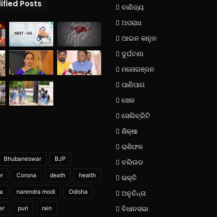
ified Posts
ବାଣିଜ୍ୟ
ଅପରାଧ
ଆଇନ କାନୁନ
ଦୁର୍ଘଟଣା
ମନୋରଞ୍ଜନ
ପାଣିପାଗ
ଖେଳ
ସେଲିବ୍ରିଟି
ଶିକ୍ଷା
ରାଶିଫଳ
Bhubaneswar
BJP
ବଲିଉଡ
er
Corona
death
health
ଭକ୍ତି
ia
narendra modi
Odisha
ଅନୁଚିନ୍ତା
er
puri
rain
ବିଧାନସଭା