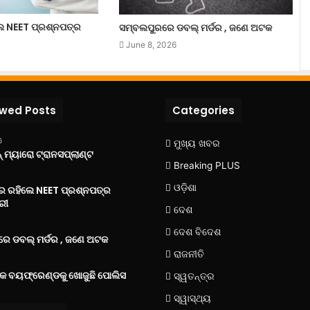
ଲେ NEET ପ୍ରଶ୍ନପତ୍ର
ସମ୍ବଲପୁରରେ ଡବଲ୍ ମର୍ଡର , ଜଣେ ଅଟକ
June 8, 2026
ewed Posts
Categories
6
ମୁଖ୍ୟ ଖବର
 ମ୍ୟାରୋ ଟ୍ରାନସପ୍ଲାଣ୍ଟ
Breaking PLUS
ଓଡ଼ିଶା
‌ରେ ରହିଲେ NEET ପ୍ରଶ୍ନପତ୍ର
ରୀ
ଦେଶ
ଦେଶ ବିଦେଶ
େ ଡବଲ୍ ମର୍ଡର , ଜଣେ ଅଟକ
ରାଜନୀତି
୍କ ବୟଫ୍ରେଣ୍ଡକୁ ଖୋଜୁଛି ପୋଲିସ
ସ୍ୱତନ୍ତ୍ର
ସ୍ୱାସ୍ଥ୍ୟ