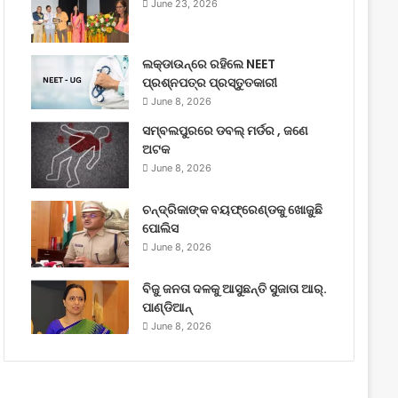
June 23, 2026
ଲକ୍‌ଡାଉନ୍‌ରେ ରହିଲେ NEET
ପ୍ରଶ୍ନପତ୍ର ପ୍ରସ୍ତୁତକାରୀ
June 8, 2026
ସମ୍ବଲପୁରରେ ଡବଲ୍ ମର୍ଡର , ଜଣେ
ଅଟକ
June 8, 2026
ଚନ୍ଦ୍ରିକାଙ୍କ ବୟଫ୍ରେଣ୍ଡକୁ ଖୋଜୁଛି
ପୋଲିସ
June 8, 2026
ବିଜୁ ଜନତା ଦଳକୁ ଆସୁଛନ୍ତି ସୁଜାତା ଆର୍‌.
ପାଣ୍ଡିଆନ୍
June 8, 2026