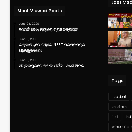
Last Mod
Most Viewed Posts
June 23, 2026
୧୦୦ଟି ବୋନ୍ ମ୍ୟାରୋ ଟ୍ରାନସପ୍ଲାଣ୍ଟ
June 8, 2026
ଲକ୍‌ଡାଉନ୍‌ରେ ରହିଲେ NEET ପ୍ରଶ୍ନପତ୍ର
ପ୍ରସ୍ତୁତକାରୀ
June 8, 2026
ସମ୍ବଲପୁରରେ ଡବଲ୍ ମର୍ଡର , ଜଣେ ଅଟକ
Tags
accident
chief minist
imd
Ind
prime minist