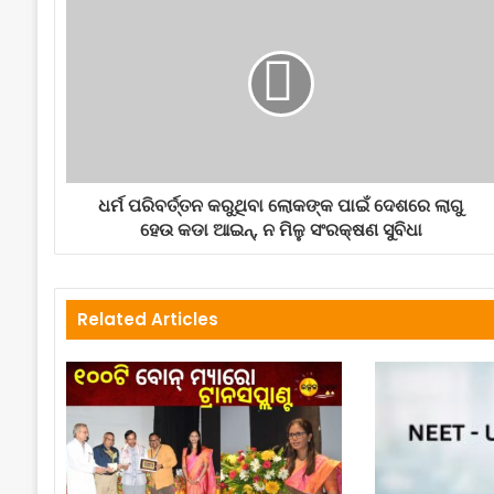
ଧର୍ମ ପରିବର୍ତ୍ତନ କରୁଥିବା ଲୋକଙ୍କ ପାଇଁ ଦେଶରେ ଲାଗୁ
ହେଉ କଡା ଆଇନ୍, ନ ମିଳୁ ସଂରକ୍ଷଣ ସୁବିଧା
Related Articles