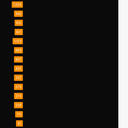
1,055
940
831
821
1,123
683
607
455
337
275
273
258
115
81