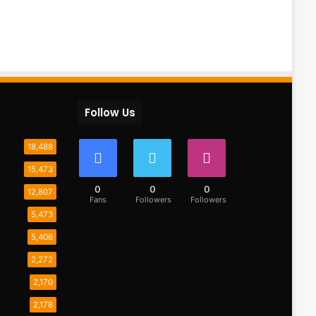
Follow Us
18,488
15,473
0
0
0
12,807
Fans
Followers
Followers
5,473
5,406
2,272
2,170
2,178