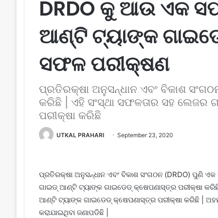
DRDO କୁ ଆଉ ଏକ ସଫ
ଆଣ୍ଟି ଟ୍ୟାଙ୍କ ଗାଇଡ
ସଫଳ ପରୀକ୍ଷଣ
ପ୍ରତିରକ୍ଷା ଅନୁସନ୍ଧାନ ଏବଂ ବିକାଶ ସଂଗ
କରିଛି | ଏହି ସଂସ୍ଥା ସଫଳତାର ସହ ଲେଜର ଗ
ପରୀକ୍ଷା କରିଛି
UTKAL PRAHARI
September 23, 2020
ପ୍ରତିରକ୍ଷା ଅନୁସନ୍ଧାନ ଏବଂ ବିକାଶ ସଂଗଠନ (DRDO) ପୁଣି ଏକ
ଗାଇଡ୍ ଆଣ୍ଟି ଟ୍ୟାଙ୍କ ଗାଇଡେଡ୍ କ୍ଷେପଣାସ୍ତ୍ର ପରୀକ୍ଷା କର
ଆଣ୍ଟି ଟ୍ୟାଙ୍କ ଗାଇଡେଡ୍ କ୍ଷେପଣାସ୍ତ୍ର ପରୀକ୍ଷା କରିଛି | 
କରାଯାଇଥିବା ଜଣାପଡିଛି |