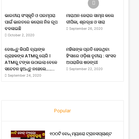
ଭାରତୀୟ ସଂସ୍କୃତି ଓ ପରମ୍ପରା
ମାରାଥନ ଜେରାର ସାମ୍ନା କଲେ
ପାଇଁ ଭାରତରେ କରୋନା ନିଜ ରୂପ
ଦୀପିକା, ଶ୍ରଦ୍ଧା ଓ ସାରା
ବଦଳାଇଛି
September 26, 2020
October 2, 2020
ଦେଖନ୍ତୁ କିପରି ବ୍ୟାଙ୍କ
ମହିଳାଙ୍କ ପ୍ରତି ହେଉଥିବା
ଗ୍ରାହକଙ୍କ ATMରୁ ଚୋରି ।
ହିଂସାରେ ଓଡ଼ିଶା ତୃତୀୟ : ସାଂସଦ
ATMରୁ ଟଙ୍କା ଉଠାଇଲା ବେଳେ
ଅପରାଜିତା ଷଡଙ୍ଗୀ
ସଚେତନ ହୁଅନ୍ତୁ ନହେଲେ……..
September 22, 2020
September 24, 2020
Popular
୧୦୦ଟି ବୋନ୍ ମ୍ୟାରୋ ଟ୍ରାନସପ୍ଲାଣ୍ଟ