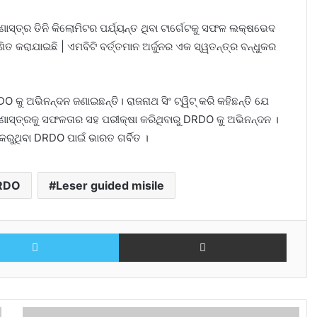
୍ତ୍ର ତିନି କିଲୋମିଟର ପର୍ଯ୍ୟନ୍ତ ଥିବା ଟାର୍ଗେଟକୁ ସଫଳ ଲକ୍ଷଭେଦ
ିତ କରାଯାଇଛି | ଏମବିଟି ବର୍ତ୍ତମାନ ଅର୍ଜୁନର ଏକ ସ୍ୱତନ୍ତ୍ର ବନ୍ଧୁକର
 କୁ ଅଭିନନ୍ଦନ ଜଣାଇଛନ୍ତି। ରାଜନାଥ ସିଂ ଟ୍ୱିଟ୍ କରି କହିଛନ୍ତି ଯେ
ଣାସ୍ତ୍ରକୁ ସଫଳତାର ସହ ପରୀକ୍ଷା କରିଥିବାରୁ DRDO କୁ ଅଭିନନ୍ଦନ ।
କରୁଥିବା DRDO ପାଇଁ ଭାରତ ଗର୍ବିତ ।
RDO
Leser guided misile
Twitter
Share via Email