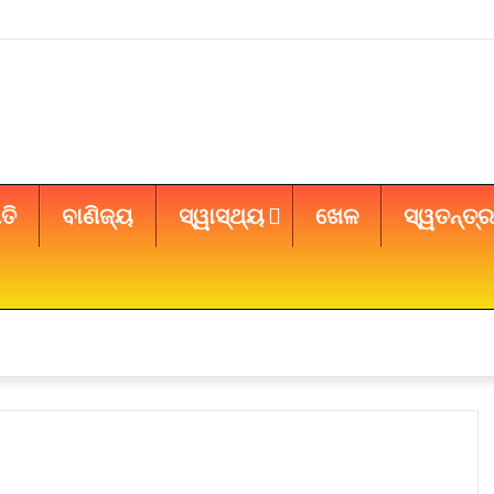
ତି
ବାଣିଜ୍ୟ
ସ୍ୱାସ୍ଥ୍ୟ
ଖେଳ
ସ୍ୱତନ୍ତ୍ର