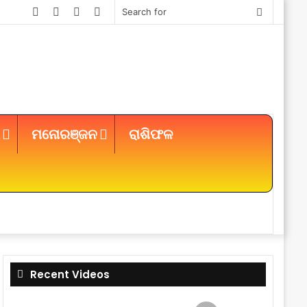
Facebook
Twitter
YouTube
Instagram
Search
for
ମନୋରଞ୍ଜନ
ରାଶିଫଳ
Sidebar
Recent Videos