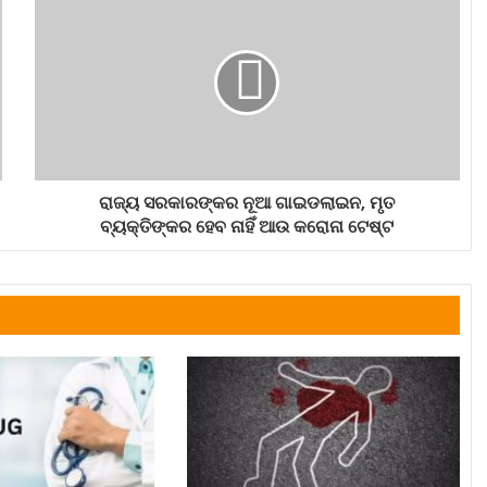
ରାଜ୍ୟ ସରକାରଙ୍କର ନୂଆ ଗାଇଡଲାଇନ, ମୃତ
ବ୍ୟକ୍ତିଙ୍କର ହେବ ନାହିଁ ଆଉ କରୋନା ଟେଷ୍ଟ