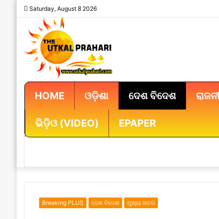
Saturday, August 8 2026
HOME
ଓଡ଼ିଶା
ଦେଶ ବିଦେଶ
ରାଜନୀ
ଭିଡ଼ିଓ (VIDEO)
EPAPER
Breaking PLUS
ଦେଶ ବିଦେଶ
ମୁଖ୍ୟ ଖବର