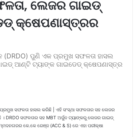
ଳତା, ଲେଜର ଗାଇଡ୍
େଡ୍ କ୍ଷେପଣାସ୍ତ୍ରର
ଠନ (DRDO) ପୁଣି ଏକ ପ୍ରମୁଖ ସଫଳତା ହାସଲ
ାଇଡ୍ ଆଣ୍ଟି ଟ୍ୟାଙ୍କ ଗାଇଡେଡ୍ କ୍ଷେପଣାସ୍ତ୍ର
 ପ୍ରମୁଖ ସଫଳତା ହାସଲ କରିଛି | ଏହି ସଂସ୍ଥା ସଫଳତାର ସହ ଲେଜର
ିଛି । DRDO ସଫଳତାର ସହ MBT ଅର୍ଜୁନ ଟ୍ୟାଙ୍କରୁ ଲେଜର ଗାଇଡ୍
ଅହମ୍ମଦନଗରର କେ.କେ ରେଞ୍ଜ (ACC & S) ରେ ଏହା ପରୀକ୍ଷା