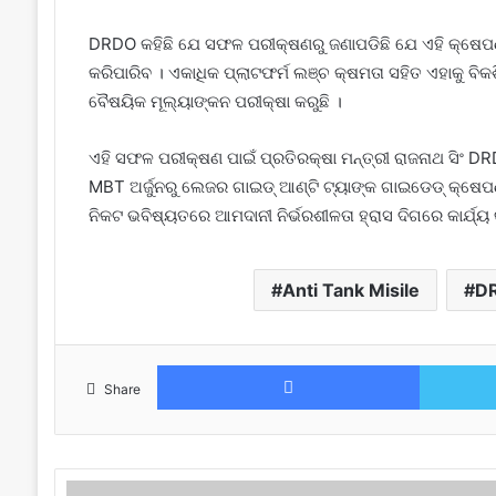
DRDO କହିଛି ଯେ ସଫଳ ପରୀକ୍ଷଣରୁ ଜଣାପଡିଛି ଯେ ଏହି କ୍ଷେପଣାସ
କରିପାରିବ । ଏକାଧିକ ପ୍ଲାଟଫର୍ମ ଲଞ୍ଚ କ୍ଷମତା ସହିତ ଏହାକୁ ବିକଶ
ବୈଷୟିକ ମୂଲ୍ୟାଙ୍କନ ପରୀକ୍ଷା କରୁଛି ।
ଏହି ସଫଳ ପରୀକ୍ଷଣ ପାଇଁ ପ୍ରତିରକ୍ଷା ମନ୍ତ୍ରୀ ରାଜନାଥ ସିଂ DRDO
MBT ଅର୍ଜୁନରୁ ଲେଜର ଗାଇଡ୍ ଆଣ୍ଟି ଟ୍ୟାଙ୍କ ଗାଇଡେଡ୍ କ୍ଷେପ
ନିକଟ ଭବିଷ୍ୟତରେ ଆମଦାନୀ ନିର୍ଭରଶୀଳତା ହ୍ରାସ ଦିଗରେ କାର୍ଯ୍ୟ 
Anti Tank Misile
D
Facebook
Share