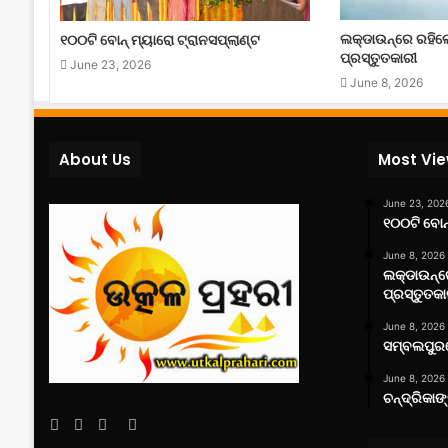
ଲକ୍‌ଡାଉନ୍‌ରେ ରହି
୧୦୦ଟି ବୋନ୍ ମ୍ୟାରୋ ଟ୍ରାନସପ୍ଲାଣ୍ଟ
ପ୍ରସ୍ତୁତକାରୀ
June 23, 2026
June 8, 2026
About Us
Most Vi
June 23, 202
୧୦୦ଟି ବୋନ୍
June 8, 2026
ଲକ୍‌ଡାଉନ୍
ପ୍ରସ୍ତୁତକା
June 8, 2026
ସମ୍ବଲପୁରର
June 8, 2026
ଚନ୍ଦ୍ରିକାଙ
Facebook
Twitter
YouTube
Instagram