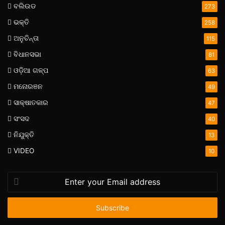
ବଲିଉଡ
273
ଭକ୍ତି
258
ଅନୁଚିନ୍ତା
115
ବିଧାନସଭା
81
ଓଡ଼ିଆ ଗଳ୍ପ
63
ମନୋରଞନ
49
ସାକ୍ଷାତକାର
47
ସଂସଦ
40
ନିଯୁକ୍ତି
13
VIDEO
10
Enter
your
Email
address