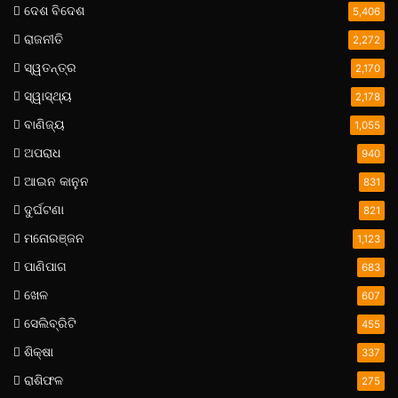
ଦେଶ ବିଦେଶ
5,406
ରାଜନୀତି
2,272
ସ୍ୱତନ୍ତ୍ର
2,170
ସ୍ୱାସ୍ଥ୍ୟ
2,178
ବାଣିଜ୍ୟ
1,055
ଅପରାଧ
940
ଆଇନ କାନୁନ
831
ଦୁର୍ଘଟଣା
821
ମନୋରଞ୍ଜନ
1,123
ପାଣିପାଗ
683
ଖେଳ
607
ସେଲିବ୍ରିଟି
455
ଶିକ୍ଷା
337
ରାଶିଫଳ
275