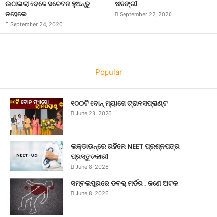
ଉଠାଇଲା ବେଳେ ସଚେତନ ହୁଅନ୍ତୁ
ଷଡଙ୍ଗୀ
ନହେଲେ……..
September 22, 2020
September 24, 2020
Popular
୧୦୦ଟି ବୋନ୍ ମ୍ୟାରୋ ଟ୍ରାନସପ୍ଲାଣ୍ଟ
June 23, 2026
ଲକ୍‌ଡାଉନ୍‌ରେ ରହିଲେ NEET ପ୍ରଶ୍ନପତ୍ର
ପ୍ରସ୍ତୁତକାରୀ
June 8, 2026
ସମ୍ବଲପୁରରେ ଡବଲ୍ ମର୍ଡର , ଜଣେ ଅଟକ
June 8, 2026