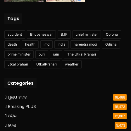
Tags
accident
Bhubaneswar
BJP
chief minister
Corona
death
health
imd
India
narendra modi
Odisha
prime minister
puri
rain
The Utkal Prahari
utkal prahari
UtkalPrahari
weather
Categories
ମୁଖ୍ୟ ଖବର
18,488
Breaking PLUS
15,473
ଓଡ଼ିଶା
12,807
ଦେଶ
5,473