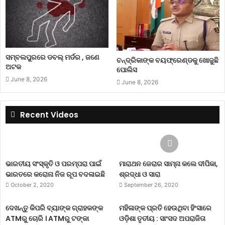
ସମ୍ବଲପୁରରେ ଡବଲ୍ ମର୍ଡର , ଜଣେ
ଚନ୍ଦ୍ରିକାଙ୍କ ବୟଫ୍ରେଣ୍ଡକୁ ଖୋଜୁଛି
ଅଟକ
ପୋଲିସ
June 8, 2026
June 8, 2026
Recent Videos
ଭାରତୀୟ ସଂସ୍କୃତି ଓ ପରମ୍ପରା ପାଇଁ
ମାରାଥନ ଜେରାର ସାମ୍ନା କଲେ ଦୀପିକା,
ଭାରତରେ କରୋନା ନିଜ ରୂପ ବଦଳାଇଛି
ଶ୍ରଦ୍ଧା ଓ ସାରା
October 2, 2020
September 26, 2020
ଦେଖନ୍ତୁ କିପରି ବ୍ୟାଙ୍କ ଗ୍ରାହକଙ୍କ
ମହିଳାଙ୍କ ପ୍ରତି ହେଉଥିବା ହିଂସାରେ
ATMରୁ ଚୋରି । ATMରୁ ଟଙ୍କା
ଓଡ଼ିଶା ତୃତୀୟ : ସାଂସଦ ଅପରାଜିତା