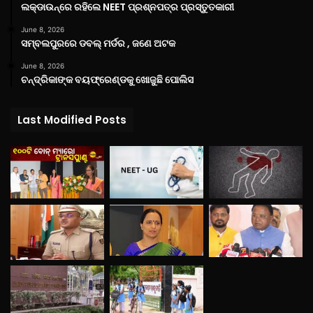
ଲକ୍‌ଡାଉନ୍‌ରେ ରହିଲେ NEET ପ୍ରଶ୍ନପତ୍ର ପ୍ରସ୍ତୁତକାରୀ
June 8, 2026
ସମ୍ବଲପୁରରେ ଡବଲ୍ ମର୍ଡର , ଜଣେ ଅଟକ
June 8, 2026
ଚନ୍ଦ୍ରିକାଙ୍କ ବୟଫ୍ରେଣ୍ଡକୁ ଖୋଜୁଛି ପୋଲିସ
Last Modified Posts