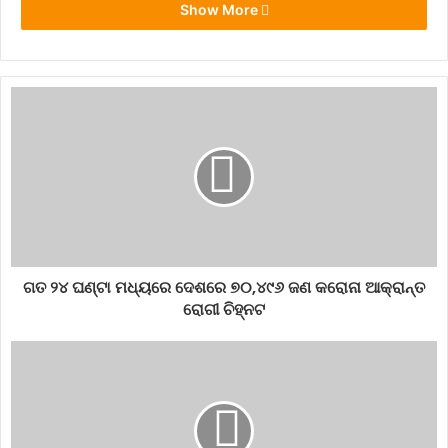
Show More
ଗତ ୨୪ ଘଣ୍ଟା ମଧ୍ୟରେ ଦେଶରେ ୭୦,୪୯୬ ଜଣ କରୋନା ଆକ୍ରାନ୍ତ
ରୋଗୀ ଚିହ୍ନଟ