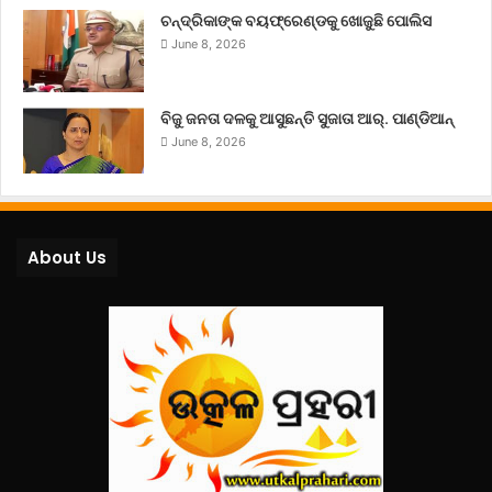
ଚନ୍ଦ୍ରିକାଙ୍କ ବୟଫ୍ରେଣ୍ଡକୁ ଖୋଜୁଛି ପୋଲିସ
June 8, 2026
ବିଜୁ ଜନତା ଦଳକୁ ଆସୁଛନ୍ତି ସୁଜାତା ଆର୍‌. ପାଣ୍ଡିଆନ୍
June 8, 2026
About Us