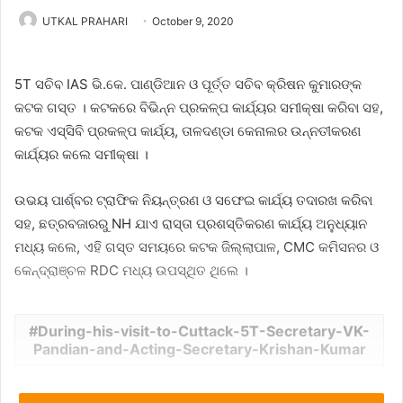
UTKAL PRAHARI
October 9, 2020
5T ସଚିବ IAS ଭି.କେ. ପାଣ୍ଡିଆନ ଓ ପୂର୍ତ୍ତ ସଚିବ କ୍ରିଷନ କୁମାରଙ୍କ
କଟକ ଗସ୍ତ । କଟକରେ ବିଭିନ୍ନ ପ୍ରକଳ୍ପ କାର୍ଯ୍ୟର ସମୀକ୍ଷା କରିବା ସହ,
କଟକ ଏସ୍‌ସିବି ପ୍ରକଳ୍ପ କାର୍ଯ୍ୟ, ତାଳଦଣ୍ଡା କେନାଲର ଉନ୍ନତୀକରଣ
କାର୍ଯ୍ୟର କଲେ ସମୀକ୍ଷା ।
ଉଭୟ ପାର୍ଶ୍ବର ଟ୍ରାଫିକ ନିୟନ୍ତ୍ରଣ ଓ ସଫେଇ କାର୍ଯ୍ୟ ତଦାରଖ କରିବା
ସହ, ଛତ୍ରବଜାରରୁ NH ଯାଏ ରାସ୍ତା ପ୍ରଶସ୍ତିକରଣ କାର୍ଯ୍ୟ ଅନୁଧ୍ୟାନ
ମଧ୍ୟ କଲେ, ଏହି ଗସ୍ତ ସମୟରେ କଟକ ଜିଲ୍ଲାପାଳ, CMC କମିସନର ଓ
କେନ୍ଦ୍ରାଞ୍ଚଳ RDC ମଧ୍ୟ ଉପସ୍ଥିତ ଥିଲେ ।
During-his-visit-to-Cuttack-5T-Secretary-VK-
Pandian-and-Acting-Secretary-Krishan-Kumar