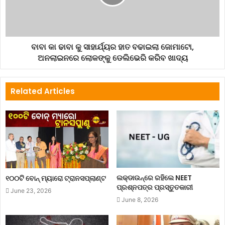
ବାବା କା ଢାବା କୁ ସାହାର୍ଯ୍ୟର ହାତ ବଢାଇଲା ଜୋମାଟୋ,
ଅନଲାଇନରେ ଲୋକଙ୍କୁ ଡେଲିଭେରି କରିବ ଖାଦ୍ୟ
Related Articles
ଲକ୍‌ଡାଉନ୍‌ରେ ରହିଲେ NEET
୧୦୦ଟି ବୋନ୍ ମ୍ୟାରୋ ଟ୍ରାନସପ୍ଲାଣ୍ଟ
ପ୍ରଶ୍ନପତ୍ର ପ୍ରସ୍ତୁତକାରୀ
June 23, 2026
June 8, 2026