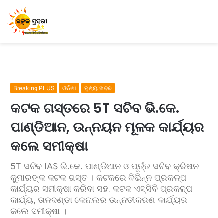
Breaking PLUS
ଓଡ଼ିଶା
ମୁଖ୍ୟ ଖବର
କଟକ ଗସ୍ତରେ 5T ସଚିବ ଭି.କେ.
ପାଣ୍ଡିଆନ, ଉନ୍ନୟନ ମୂଳକ କାର୍ଯ୍ୟର
କଲେ ସମୀକ୍ଷା
5T ସଚିବ IAS ଭି.କେ. ପାଣ୍ଡିଆନ ଓ ପୂର୍ତ୍ତ ସଚିବ କ୍ରିଷନ
କୁମାରଙ୍କ କଟକ ଗସ୍ତ । କଟକରେ ବିଭିନ୍ନ ପ୍ରକଳ୍ପ
କାର୍ଯ୍ୟର ସମୀକ୍ଷା କରିବା ସହ, କଟକ ଏସ୍‌ସିବି ପ୍ରକଳ୍ପ
କାର୍ଯ୍ୟ, ତାଳଦଣ୍ଡା କେନାଲର ଉନ୍ନତୀକରଣ କାର୍ଯ୍ୟର
କଲେ ସମୀକ୍ଷା ।