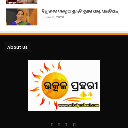
ବିଜୁ ଜନତା ଦଳକୁ ଆସୁଛନ୍ତି ସୁଜାତା ଆର୍‌. ପାଣ୍ଡିଆନ୍
June 8, 2026
About Us
Facebook
Twitter
YouTube
Instagram