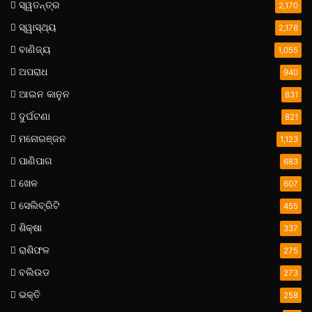
ସ୍ୱତନ୍ତ୍ର
2,170
ସ୍ୱାସ୍ଥ୍ୟ
2,178
ବାଣିଜ୍ୟ
1,055
ଅପରାଧ
940
ଆଇନ କାନୁନ
831
ଦୁର୍ଘଟଣା
821
ମନୋରଞ୍ଜନ
1,123
ପାଣିପାଗ
683
ଖେଳ
607
ସେଲିବ୍ରିଟି
455
ଶିକ୍ଷା
337
ରାଶିଫଳ
275
ବଲିଉଡ
273
ଭକ୍ତି
258