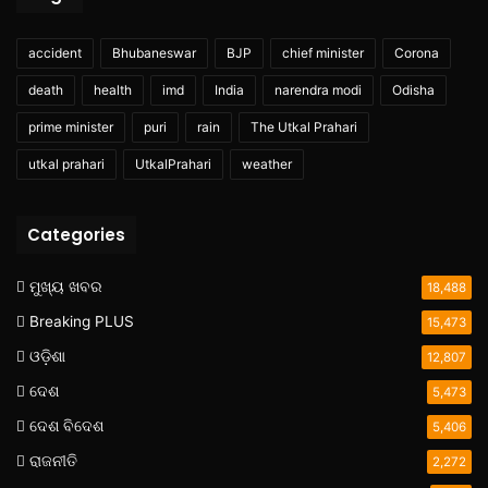
accident
Bhubaneswar
BJP
chief minister
Corona
death
health
imd
India
narendra modi
Odisha
prime minister
puri
rain
The Utkal Prahari
utkal prahari
UtkalPrahari
weather
Categories
ମୁଖ୍ୟ ଖବର
18,488
Breaking PLUS
15,473
ଓଡ଼ିଶା
12,807
ଦେଶ
5,473
ଦେଶ ବିଦେଶ
5,406
ରାଜନୀତି
2,272