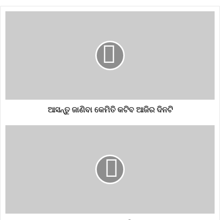
ଏଥି ସହ କରୋନା ସଂକ୍ରମିତଙ୍କ ପାଇଁ ରାଜ୍ୟ ସରକାର କିଭଳି ସମ୍ପୂର୍ଣ୍ଣ
ମାଗଣାରେ ଟେଷ୍ଟିଂ, ଚିକିତ୍ସା, ରହିବା ଓ ଖାଇବା ବ୍ୟବସ୍ଥା କରିଛନ୍ତି ସେ
ସମ୍ପର୍କରେ ଅବଗତ କରାଉଛନ୍ତି ।
ରାଜ୍ୟରେ ବିଜେଡି କୋଭିଡ୍‌ ସଚେତନତାକୁ ନେଇ ପଦଯାତ୍ରା ଆରମ୍ଭ
କରିଥିବା ବେଳେ ସେପଟେ ଦେଶବ୍ୟାପୀ ଚାଷୀ ପଦଯାତ୍ରା ଆରମ୍ଭ କରିଛି
କଂଗ୍ରେସ । କେନ୍ଦ୍ର ସରକାରଙ୍କ କୃଷି ବିଲ୍‌କୁ ବିରୋଧ କରିବା ସହ ଏହାର
ପ୍ରତ୍ୟାହାର ଦାବିରେ ଆଜିଠୁ ସାରା ଦେଶରେ ଦସ୍ତଖତ ଅଭିଯାନ ଆରମ୍ଭ
କରିଛି ଦଳ । ଏଥି ସହ ବିଜେଡି ଓ ବିଜେପି ଉଭୟଙ୍କୁ ସମାଲୋଚନା କରିଛନ୍ତି
ଆସନ୍ତୁ ଜାଣିବା କେମିତି କଟିବ ଆଜିର ଦିନଟି
ଦଳୀୟ ନେତା । ସେପଟେ କଂଗ୍ରେସ ଓ ବିଜେଡିର ପଦଯାତ୍ରାକୁ ପ୍ରହସନ କହି
ନିଶାନା ସାଧିଛି ବିଜେପି ।
ପ୍ରତିବର୍ଷ ଗାନ୍ଧି ଜୟନ୍ତୀ ଆସିଲେ ପଦଯାତ୍ରା ପଲିଟିକ୍‌ସ୍‌ ଆରମ୍ଭ ହୁଏ ।
ଆଗକୁ ଦୁଇ ଦୁଇଟି ଆସନରେ ଉପନିର୍ବାଚନ ସହ ପୌର ନିର୍ବାଚନ ଥିବାରୁ
ସିଧାସଳକ ଲୋକଙ୍କ ପାଖରେ ପହଞ୍ଚିବାକୁ ବିଭିନ୍ନ ରାଜନୈତିକ ଦଳ
ସେମାନଙ୍କ କାର୍ଯ୍ୟକ୍ରମ ଆରମ୍ଭ କରିଥିବା ଚର୍ଚ୍ଚା ହେଉଛି ।
bijujantadal
BJD
bjdodisha