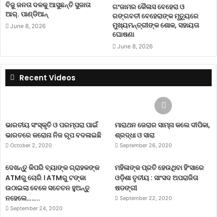
ବିଜୁ ଜନତା ଦଳକୁ ଆସୁଛନ୍ତି ସୁଜାତା
ଗଂଜାମର କୈଳାସ ବେହେରା ଓ
ଆର୍‌. ପାଣ୍ଡିଆନ୍
ରଙ୍ଗବତୀ ବେହେରାଙ୍କ ମୃତ୍ୟୁରେ
ମୁଖ୍ୟମନ୍ତ୍ରୀଙ୍କ ଶୋକ, ସହାୟତା
June 8, 2026
ଘୋଷଣା
June 8, 2026
Recent Videos
ଭାରତୀୟ ସଂସ୍କୃତି ଓ ପରମ୍ପରା ପାଇଁ
ମାରାଥନ ଜେରାର ସାମ୍ନା କଲେ ଦୀପିକା,
ଭାରତରେ କରୋନା ନିଜ ରୂପ ବଦଳାଇଛି
ଶ୍ରଦ୍ଧା ଓ ସାରା
October 2, 2020
September 26, 2020
ଦେଖନ୍ତୁ କିପରି ବ୍ୟାଙ୍କ ଗ୍ରାହକଙ୍କ
ମହିଳାଙ୍କ ପ୍ରତି ହେଉଥିବା ହିଂସାରେ
ATMରୁ ଚୋରି । ATMରୁ ଟଙ୍କା
ଓଡ଼ିଶା ତୃତୀୟ : ସାଂସଦ ଅପରାଜିତା
ଉଠାଇଲା ବେଳେ ସଚେତନ ହୁଅନ୍ତୁ
ଷଡଙ୍ଗୀ
ନହେଲେ……..
September 22, 2020
September 24, 2020