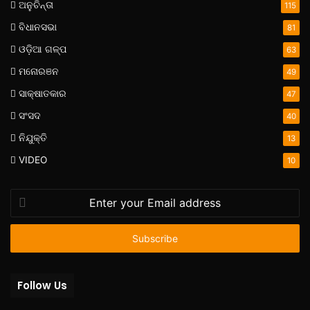
ଅନୁଚିନ୍ତା
115
ବିଧାନସଭା
81
ଓଡ଼ିଆ ଗଳ୍ପ
63
ମନୋରଞନ
49
ସାକ୍ଷାତକାର
47
ସଂସଦ
40
ନିଯୁକ୍ତି
13
VIDEO
10
Enter
your
Email
address
Follow Us