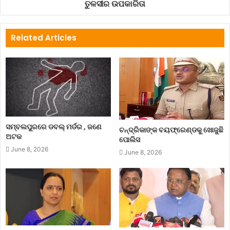
ତୁଳସୀର ଉପକାରିତା
BJP
Congress
coronaalert
covidalert
elections
footrelly
Related Articles
naveenpattnaik
Odisha
odishagovt
politicalnews
politics
socialdistancing
wearmask
ସମ୍ବଲପୁରରେ ଡବଲ୍ ମର୍ଡର , ଜଣେ
ଚନ୍ଦ୍ରିକାଙ୍କ ବୟଫ୍ରେଣ୍ଡକୁ ଖୋଜୁଛି
ଅଟକ
ପୋଲିସ
June 8, 2026
June 8, 2026