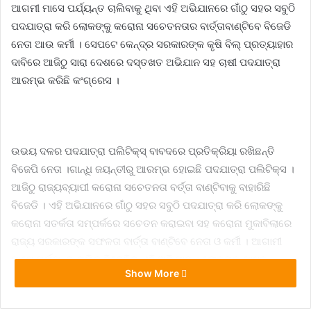
ଆଗମୀ ମାସେ ପର୍ଯ୍ୟନ୍ତ ଚାଲିବାକୁ ଥିବା ଏହି ଅଭିଯାନରେ ଗାଁଠୁ ସହର ସବୁଠି
ପଦଯାତ୍ରା କରି ଲୋକଙ୍କୁ କରୋନା ସଚେତନତାର ବାର୍ତ୍ତାବାଣ୍ଟିବେ ବିଜେଡି
ନେତା ଆଉ କର୍ମୀ । ସେପଟେ କେନ୍ଦ୍ର ସରକାରଙ୍କ କୃଷି ବିଲ୍‌ ପ୍ରତ୍ୟାହାର
ଦାବିରେ ଆଜିଠୁ ସାରା ଦେଶରେ ଦସ୍ତଖତ ଅଭିଯାନ ସହ ଚାଷୀ ପଦଯାତ୍ରା
ଆରମ୍ଭ କରିଛି କଂଗ୍ରେସ ।
ଉଭୟ ଦଳର ପଦଯାତ୍ରା ପଲିଟିକ୍‌ସ୍‌ ବାବଦରେ ପ୍ରତିକ୍ରିୟା ରଖିଛନ୍ତି
ବିଜେପି ନେତା ।ଗାନ୍ଧି ଜୟନ୍ତୀରୁ ଆରମ୍ଭ ହୋଇଛି ପଦଯାତ୍ରା ପଲିଟିକ୍‌ସ ।
ଆଜିଠୁ ରାଜ୍ୟବ୍ୟାପୀ କରୋନା ସଚେତନତା ବର୍ତ୍ତା ବାଣ୍ଟିବାକୁ ବାହାରିଛି
ବିଜେଡି । ଏହି ଅଭିଯାନରେ ଗାଁଠୁ ସହର ସବୁଠି ପଦଯାତ୍ରା କରି ଲୋକଙ୍କୁ
କରୋନା ସତର୍କତା ସମ୍ପର୍କରେ ସଚେତନ କରାଇବା ସହ କରୋନା ମୁକାବିଲାରେ
ରାଜ୍ୟ ସରକାରଙ୍କ ସଫଳତା ବାର୍ତ୍ତା ବାଣ୍ଟିବେ ନେତା ଓ କର୍ମୀ । ଆଗାମୀ
ମାସେ ପର୍ଯ୍ୟନ୍ତ ଚାଲିବ ବିଜେଡିର ଏହି ଅଭିଯାନ । ଲୋକଙ୍କୁ ମାସ୍କ
Show More
ବାଣ୍ଟିବା ସହ, ସାମାଜିକ ଦୂରତା ନିୟମ ପାଳନ କରିବା, ଗୁରୁତର କୋଭିଡ୍‌
ରୋଗୀଙ୍କ ଚିକିତ୍ସା ପାଇଁ ପ୍ଲାଜମା ଦାନ କରିବାକୁ ଅପିଲ୍‌ କରୁଛି ବିଜେଡି ।