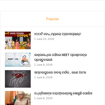
Popular
୧୦୦ଟି ବୋନ୍ ମ୍ୟାରୋ ଟ୍ରାନସପ୍ଲାଣ୍ଟ
June 23, 2026
ଲକ୍‌ଡାଉନ୍‌ରେ ରହିଲେ NEET ପ୍ରଶ୍ନପତ୍ର
ପ୍ରସ୍ତୁତକାରୀ
June 8, 2026
ସମ୍ବଲପୁରରେ ଡବଲ୍ ମର୍ଡର , ଜଣେ ଅଟକ
June 8, 2026
ଚନ୍ଦ୍ରିକାଙ୍କ ବୟଫ୍ରେଣ୍ଡକୁ ଖୋଜୁଛି ପୋଲିସ
June 8, 2026