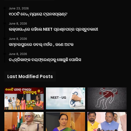
June 23, 2026
୧୦୦ଟି ବୋନ୍ ମ୍ୟାରୋ ଟ୍ରାନସପ୍ଲାଣ୍ଟ
June 8, 2026
ଲକ୍‌ଡାଉନ୍‌ରେ ରହିଲେ NEET ପ୍ରଶ୍ନପତ୍ର ପ୍ରସ୍ତୁତକାରୀ
June 8, 2026
ସମ୍ବଲପୁରରେ ଡବଲ୍ ମର୍ଡର , ଜଣେ ଅଟକ
June 8, 2026
ଚନ୍ଦ୍ରିକାଙ୍କ ବୟଫ୍ରେଣ୍ଡକୁ ଖୋଜୁଛି ପୋଲିସ
Last Modified Posts