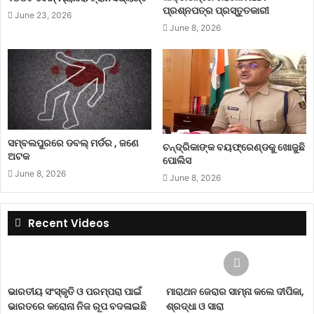
ପ୍ରଶ୍ନପତ୍ର ପ୍ରସ୍ତୁତକାରୀ
June 23, 2026
June 8, 2026
ସମ୍ବଲପୁରରେ ଡବଲ୍ ମର୍ଡର , ଜଣେ
ଚନ୍ଦ୍ରିକାଙ୍କ ବୟଫ୍ରେଣ୍ଡକୁ ଖୋଜୁଛି
ଅଟକ
ପୋଲିସ
June 8, 2026
June 8, 2026
Recent Videos
ଭାରତୀୟ ସଂସ୍କୃତି ଓ ପରମ୍ପରା ପାଇଁ
ମାରାଥନ ଜେରାର ସାମ୍ନା କଲେ ଦୀପିକା,
ଭାରତରେ କରୋନା ନିଜ ରୂପ ବଦଳାଇଛି
ଶ୍ରଦ୍ଧା ଓ ସାରା