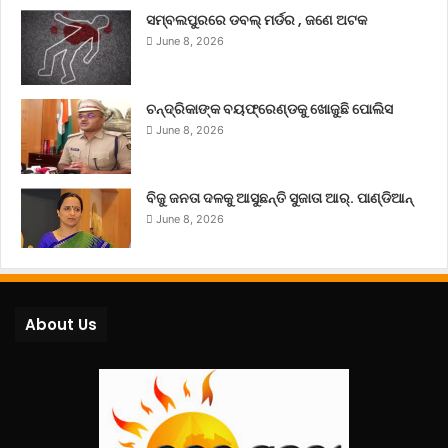
ସମ୍ବଲପୁରରେ ଡବଲ୍ ମର୍ଡର , ଜଣେ ଅଟକ
June 8, 2026
ଚନ୍ଦ୍ରିକାଙ୍କ ବୟଫ୍ରେଣ୍ଡକୁ ଖୋଜୁଛି ପୋଲିସ
June 8, 2026
ବିଜୁ ଜନତା ଦଳକୁ ଆସୁଛନ୍ତି ସୁଜାତା ଆର୍‌. ପାଣ୍ଡିଆନ୍
June 8, 2026
About Us