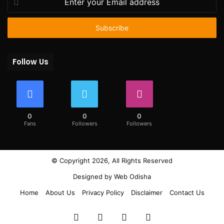
your
Email
address
Follow Us
0
0
0
Fans
Followers
Followers
© Copyright 2026, All Rights Reserved
Designed by
Web Odisha
Home
About Us
Privacy Policy
Disclaimer
Contact Us
Facebook
Twitter
YouTube
Instagram