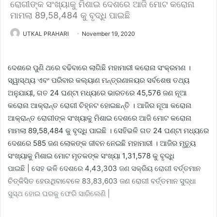
ରୋଗୀଙ୍କ ସଂଖ୍ୟାକୁ ମିଶାଇ ଦେଶରେ ଆଜି ମୋଟ କରୋନା
ମାମଲା 89,58,484 କୁ ବୃଦ୍ଧି ପାଇଛି
UTKAL PRAHARI
November 19, 2020
ଦେଶରେ
ପୁଣି ଥରେ ବଢିବାରେ ଲାଗିଛି ମହାମାରୀ କରୋନା ସଂକ୍ରମଣ ।
ସ୍ୱାସ୍ଥ୍ୟ ଏବଂ ପରିବାର କଲ୍ୟାଣ ମନ୍ତ୍ରଣାଳୟର ସର୍ବଶେଷ ତଥ୍ୟ
ଅନୁଯାୟୀ
,
ଗତ 24 ଘଣ୍ଟା ମଧ୍ୟରେ ଭାରତରେ 45
,
576 ଜଣ ନୂଆ
କରୋନା ଆକ୍ରାନ୍ତ ରୋଗୀ ଚିହ୍ନଟ ହୋଇଛନ୍ତି । ଆଜିର ନୂଆ କରୋନା
ଆକ୍ରାନ୍ତ ରୋଗୀଙ୍କ ସଂଖ୍ୟାକୁ ମିଶାଇ ଦେଶରେ ଆଜି ମୋଟ କରୋନା
ମାମଲା 89
,
58
,
484 କୁ ବୃଦ୍ଧି ପାଇଛି । ସେହିଭଳି ଗତ 24 ଘଣ୍ଟା ମଧ୍ୟରେ
ଦେଶରେ 585 ଜଣ ଲୋକଙ୍କ ଜୀବନ ନେଇଛି ମହାମାରୀ । ଆଜିର ମୃତ୍ୟୁ
ସଂଖ୍ୟାକୁ ମିଶାଇ
ମୋଟ ମୃତକଙ୍କ ସଂଖ୍ୟା 1
,
31
,
578 କୁ ବୃଦ୍ଧି
ପାଇଛି
|
ସେହ ଭଳି ଦେଶରେ 4
,
43
,
303 ଜଣ ସକ୍ରିୟ ରୋଗୀ ବର୍ତ୍ତମାନ
ଚିତ୍କିସିତ ହେଉଥିବାବେଳେ 83
,
83
,
603 ଜଣ ରୋଗୀ ବର୍ତ୍ତମାନ ସୁଦ୍ଧା
ସୁସ୍ଥ ହୋଇ ଘରକୁ ଫେରି ସାରିଲେଣି
|