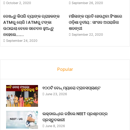
October 2, 2020
September 26, 2020
ଦେଖନ୍ତୁ କିପରି ବ୍ୟାଙ୍କ ଗ୍ରାହକଙ୍କ
ମହିଳାଙ୍କ ପ୍ରତି ହେଉଥିବା ହିଂସାରେ
ATMରୁ ଚୋରି । ATMରୁ ଟଙ୍କା
ଓଡ଼ିଶା ତୃତୀୟ : ସାଂସଦ ଅପରାଜିତା
ଉଠାଇଲା ବେଳେ ସଚେତନ ହୁଅନ୍ତୁ
ଷଡଙ୍ଗୀ
ନହେଲେ……..
September 22, 2020
September 24, 2020
Popular
୧୦୦ଟି ବୋନ୍ ମ୍ୟାରୋ ଟ୍ରାନସପ୍ଲାଣ୍ଟ
June 23, 2026
ଲକ୍‌ଡାଉନ୍‌ରେ ରହିଲେ NEET ପ୍ରଶ୍ନପତ୍ର
ପ୍ରସ୍ତୁତକାରୀ
June 8, 2026