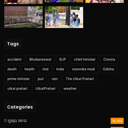
Tags
accident
Bhubaneswar
BJP
chief minister
Corona
death
health
imd
India
narendra modi
Odisha
prime minister
puri
rain
The Utkal Prahari
utkal prahari
UtkalPrahari
weather
Categories
ମୁଖ୍ୟ ଖବର
18,488