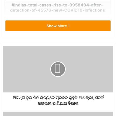
Indias-total-cases-rise-to-8958484-after-
detection-of-45576-new-COVID19-infections
Show More
ଆସନ୍ତା ଦୁଇ ଦିନ ରାଜ୍ୟରେ ପ୍ରବଳ କୁହୁଡି ଆଶଙ୍କା, ସତର୍କ
କରାଇଲା ପାଣିପାଗ ବିଭାଗ