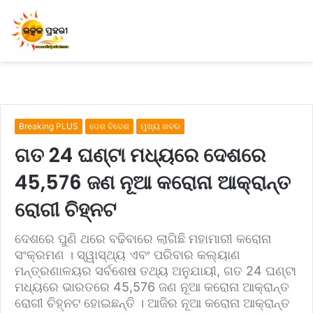
Breaking PLUS
ଦେଶ ବିଦେଶ
ମୁଖ୍ୟ ଖବର
ଗତ 24 ଘଣ୍ଟା ମଧ୍ୟରେ ଦେଶରେ
45,576 ଜଣ ନୂଆ କରୋନା ଆକ୍ରାନ୍ତ
ରୋଗୀ ଚିହ୍ନଟ
ଦେଶରେ ପୁଣି ଥରେ ବଢିବାରେ ଲାଗିଛି ମହାମାରୀ କରୋନା
ସଂକ୍ରମଣ । ସ୍ୱାସ୍ଥ୍ୟ ଏବଂ ପରିବାର କଲ୍ୟାଣ
ମନ୍ତ୍ରଣାଳୟର ସର୍ବଶେଷ ତଥ୍ୟ ଅନୁଯାୟୀ, ଗତ 24 ଘଣ୍ଟା
ମଧ୍ୟରେ ଭାରତରେ 45,576 ଜଣ ନୂଆ କରୋନା ଆକ୍ରାନ୍ତ
ରୋଗୀ ଚିହ୍ନଟ ହୋଇଛନ୍ତି । ଆଜିର ନୂଆ କରୋନା ଆକ୍ରାନ୍ତ