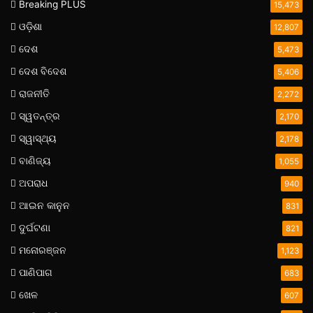
Breaking PLUS
15,473
ଓଡ଼ିଶା
12,807
ଦେଶ
5,473
ଦେଶ ବିଦେଶ
5,406
ରାଜନୀତି
2,272
ସ୍ୱତନ୍ତ୍ର
2,170
ସ୍ୱାସ୍ଥ୍ୟ
2,178
ବାଣିଜ୍ୟ
1,055
ଅପରାଧ
940
ଆଇନ କାନୁନ
831
ଦୁର୍ଘଟଣା
821
ମନୋରଞ୍ଜନ
1,123
ପାଣିପାଗ
683
ଖେଳ
607