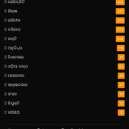
ସେଲିବ୍ରିଟି
455
ଶିକ୍ଷା
337
ରାଶିଫଳ
275
ବଲିଉଡ
273
ଭକ୍ତି
258
ଅନୁଚିନ୍ତା
115
ବିଧାନସଭା
81
ଓଡ଼ିଆ ଗଳ୍ପ
63
ମନୋରଞନ
49
ସାକ୍ଷାତକାର
47
ସଂସଦ
40
ନିଯୁକ୍ତି
13
VIDEO
10
Enter