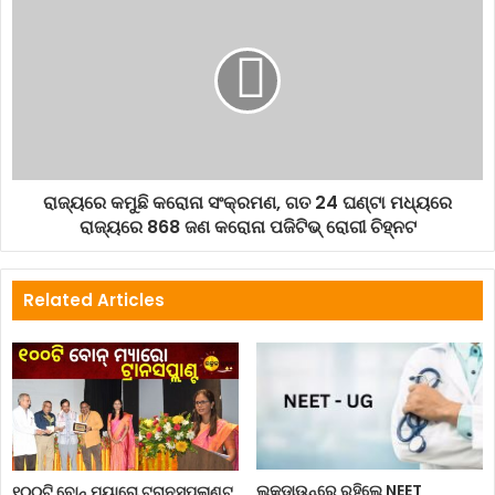
ରାଜ୍ୟରେ କମୁଛି କରୋନା ସଂକ୍ରମଣ, ଗତ 24 ଘଣ୍ଟା ମଧ୍ୟରେ
ରାଜ୍ୟରେ 868 ଜଣ କରୋନା ପଜିଟିଭ୍ ରୋଗୀ ଚିହ୍ନଟ
Related Articles
ଲକ୍‌ଡାଉନ୍‌ରେ ରହିଲେ NEET
୧୦୦ଟି ବୋନ୍ ମ୍ୟାରୋ ଟ୍ରାନସପ୍ଲାଣ୍ଟ