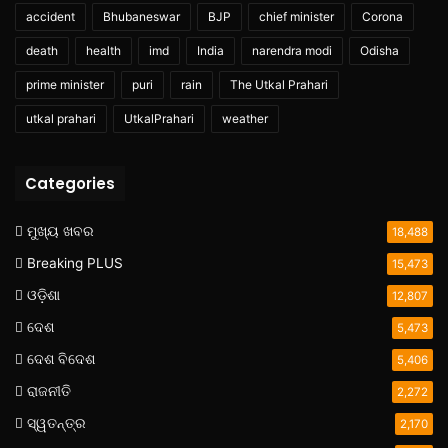
accident
Bhubaneswar
BJP
chief minister
Corona
death
health
imd
India
narendra modi
Odisha
prime minister
puri
rain
The Utkal Prahari
utkal prahari
UtkalPrahari
weather
Categories
ମୁଖ୍ୟ ଖବର
18,488
Breaking PLUS
15,473
ଓଡ଼ିଶା
12,807
ଦେଶ
5,473
ଦେଶ ବିଦେଶ
5,406
ରାଜନୀତି
2,272
ସ୍ୱତନ୍ତ୍ର
2,170