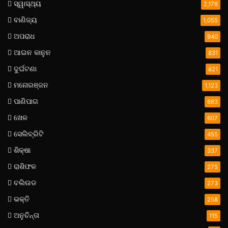
ସ୍ୱାସ୍ଥ୍ୟ
2,178
ବାଣିଜ୍ୟ
1,055
ଅପରାଧ
940
ଆଇନ କାନୁନ
831
ଦୁର୍ଘଟଣା
821
ମନୋରଞ୍ଜନ
1,123
ପାଣିପାଗ
683
ଖେଳ
607
ସେଲିବ୍ରିଟି
455
ଶିକ୍ଷା
337
ରାଶିଫଳ
275
ବଲିଉଡ
273
ଭକ୍ତି
258
ଅନୁଚିନ୍ତା
115