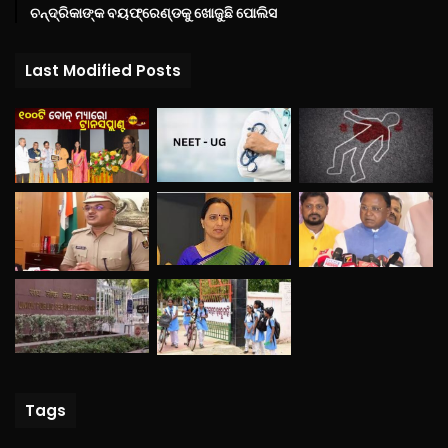
ଚନ୍ଦ୍ରିକାଙ୍କ ବୟଫ୍ରେଣ୍ଡକୁ ଖୋଜୁଛି ପୋଲିସ
Last Modified Posts
Tags