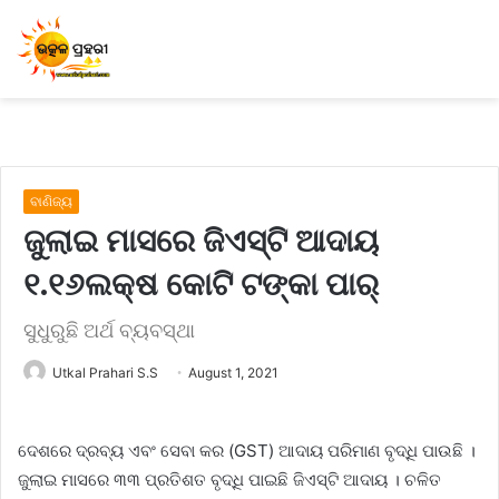
ବାଣିଜ୍ୟ
ଜୁଲାଇ ମାସରେ ଜିଏସ୍‌ଟି ଆଦାୟ
୧.୧୬ଲକ୍ଷ କୋଟି ଟଙ୍କା ପାର୍‌
ସୁଧୁରୁଛି ଅର୍ଥ ବ୍ୟବସ୍ଥା
Utkal Prahari S.S
August 1, 2021
ଦେଶରେ ଦ୍ରବ୍ୟ ଏବଂ ସେବା କର (GST) ଆଦାୟ ପରିମାଣ ବୃଦ୍ଧି​ ପାଉଛି ।
ଜୁଲାଇ ମାସରେ ୩୩ ପ୍ରତିଶତ ବୃଦ୍ଧି ପାଇଛି ଜିଏସ୍‌ଟି ଆଦାୟ । ଚଳିତ