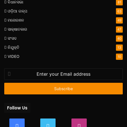
ବିଧାନସଭା
81
ଓଡ଼ିଆ ଗଳ୍ପ
63
ମନୋରଞନ
49
ସାକ୍ଷାତକାର
47
ସଂସଦ
40
ନିଯୁକ୍ତି
13
VIDEO
10
Enter
your
Email
address
Follow Us