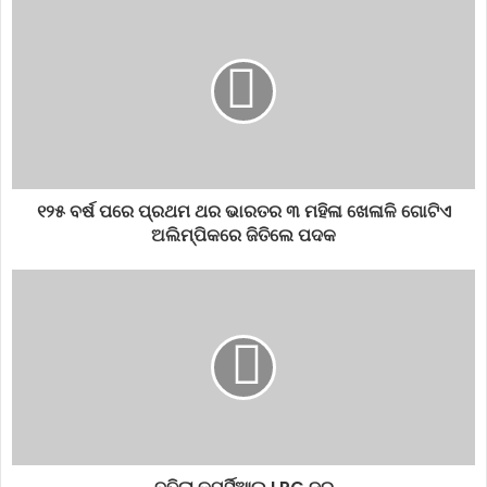
ଲକଡାଉନ୍‌ ଲାଗୁ ହୋଇଥିଲା । ଲକଡାଉନ୍‌ ଲାଗୁ ହେବା ସ​‌େ​‌ତ୍ତ୍ବ ଜିଏସ୍‌ଟି
ଆଦାୟ ପରିମାଣ ବଢିଛି । ତେଣୁ ଏଥିରୁ ଜଣାପଡୁଛି ଦେଶରେ ଅର୍ଥ
ବ୍ୟବସ୍ଥାର ପୁନରୁଦ୍ଧାର ଦୃତ ଗତିରେ ଜାରି ରହିଛି ।
2021july
GST
julygst
tax
୧୨୫ ବର୍ଷ ପରେ ପ୍ରଥମ ଥର ଭାରତର ୩ ମହିଳା ଖେଳାଳି ଗୋଟିଏ
ଅଲିମ୍ପିକରେ ଜିତିଲେ ପଦକ