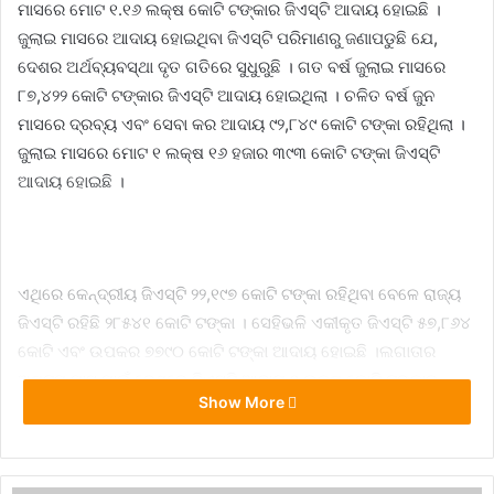
ମାସରେ ମୋଟ ୧.୧୬ ଲକ୍ଷ କୋଟି ଟଙ୍କାର ଜିଏସ୍‌ଟି ଆଦାୟ ହୋଇଛି ।
ଜୁଲାଇ ମାସରେ ଆଦାୟ ହୋଇଥିବା ଜିଏସ୍‌ଟି ପରିମାଣରୁ ଜଣାପଡୁଛି ଯେ,
ଦେଶର ଅର୍ଥବ୍ୟବସ୍ଥା ଦୃତ ଗତିରେ ସୁଧୁରୁଛି । ଗତ ବର୍ଷ ଜୁଲାଇ ମାସରେ
୮୭,୪୨୨ କୋଟି ଟଙ୍କାର ଜିଏସ୍‌ଟି ଆଦାୟ ହୋଇଥିଲା । ଚଳିତ ବର୍ଷ ଜୁନ
ମାସରେ ଦ୍ରବ୍ୟ ଏବଂ ସେବା କର ଆଦାୟ ୯୨,୮୪୯ କୋଟି ଟଙ୍କା ରହିଥିଲା ।
ଜୁଲାଇ ମାସରେ ମୋଟ ୧ ଲକ୍ଷ ୧୬ ହଜାର ୩୯୩ କୋଟି ଟଙ୍କା ଜିଏସ୍‌ଟି
ଆଦାୟ ହୋଇଛି ।
ଏଥିରେ କେନ୍ଦ୍ରୀୟ ଜିଏସ୍‌ଟି ୨୨,୧୯୭ କୋଟି ଟଙ୍କା ରହିଥିବା ବେଳେ ରାଜ୍ୟ
ଜିଏସ୍‌ଟି ରହିଛି ୨୮୫୪୧ କୋଟି ଟଙ୍କା । ସେହିଭଳି ଏକୀକୃତ ଜିଏସ୍‌ଟି ୫୭,୮୬୪
କୋଟି ଏବଂ ଉପକର ୭୭୯୦ କୋଟି ଟଙ୍କା ଆଦାୟ ହୋଇଛି ।ଲଗାତାର
ଅଷ୍ଟମ ମାସ ପାଇଁ ଦେଶରେ ଜିଏସ୍‌ଟି ଆଦାୟ ୧ ଲକ୍ଷ କୋଟି ଟଙ୍କାରୁ
Show More
ଉର୍ଦ୍ଧ୍ବ ରହିଥିଲା । କିନ୍ତୁ ୨୦୨୧ ଜୁନ ମାସରେ ଏଥିରେ ସାମାନ୍ୟ ହ୍ରାସ
ପାଇଥିଲା । କିନ୍ତୁ ଜୁଲାଇ ମାସରେ ଜିଏସ୍‌ଟି ଆଦାୟ ବୃଦ୍ଧି ପାଇଛି । ୨୦୨୧ ମେ
ମାସରେ କରୋନା ମହାମାରୀ ପାଇଁ ଅନେକ ରାଜ୍ୟରେ ପୂର୍ଣ୍ଣ ଏବଂ ଆଂଶିକ