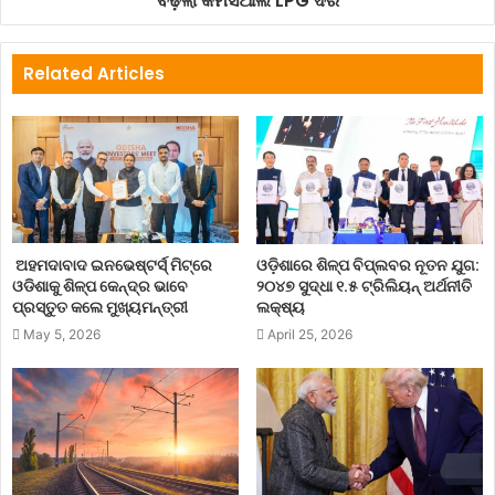
ବଢ଼ିଲା କମର୍ସିଆଲ LPG ଦର
Related Articles
ଅହମଦାବାଦ ଇନଭେଷ୍ଟର୍ସ୍ ମିଟ୍‌ରେ
ଓଡ଼ିଶାରେ ଶିଳ୍ପ ବିପ୍ଲବର ନୂତନ ଯୁଗ:
ଓଡିଶାକୁ ଶିଳ୍ପ କେନ୍ଦ୍ର ଭାବେ
୨୦୪୭ ସୁଦ୍ଧା ୧.୫ ଟ୍ରିଲିୟନ୍ ଅର୍ଥନୀତି
ପ୍ରସ୍ତୁତ କଲେ ମୁଖ୍ୟମନ୍ତ୍ରୀ
ଲକ୍ଷ୍ୟ
May 5, 2026
April 25, 2026