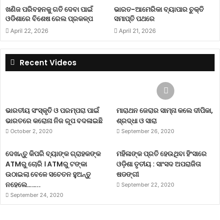
ଖଣିଜ ପରିବହନକୁ ଗତି ଦେବା ପାଇଁ
ଭାରତ-ଆମେରିକା ବ୍ୟାପାର ଚୁକ୍ତି
ଓଡିଶାରେ ବିଶେଷ ରେଲ ପ୍ରକଳ୍ପ
ସମାପ୍ତି ପଥରେ
April 22, 2026
April 21, 2026
Recent Videos
ଭାରତୀୟ ସଂସ୍କୃତି ଓ ପରମ୍ପରା ପାଇଁ
ମାରାଥନ ଜେରାର ସାମ୍ନା କଲେ ଦୀପିକା,
ଭାରତରେ କରୋନା ନିଜ ରୂପ ବଦଳାଇଛି
ଶ୍ରଦ୍ଧା ଓ ସାରା
October 2, 2020
September 26, 2020
ଦେଖନ୍ତୁ କିପରି ବ୍ୟାଙ୍କ ଗ୍ରାହକଙ୍କ
ମହିଳାଙ୍କ ପ୍ରତି ହେଉଥିବା ହିଂସାରେ
ATMରୁ ଚୋରି । ATMରୁ ଟଙ୍କା
ଓଡ଼ିଶା ତୃତୀୟ : ସାଂସଦ ଅପରାଜିତା
ଉଠାଇଲା ବେଳେ ସଚେତନ ହୁଅନ୍ତୁ
ଷଡଙ୍ଗୀ
ନହେଲେ……..
September 22, 2020
September 24, 2020