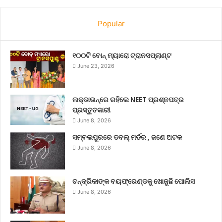
Popular
୧୦୦ଟି ବୋନ୍ ମ୍ୟାରୋ ଟ୍ରାନସପ୍ଲାଣ୍ଟ
June 23, 2026
ଲକ୍‌ଡାଉନ୍‌ରେ ରହିଲେ NEET ପ୍ରଶ୍ନପତ୍ର
ପ୍ରସ୍ତୁତକାରୀ
June 8, 2026
ସମ୍ବଲପୁରରେ ଡବଲ୍ ମର୍ଡର , ଜଣେ ଅଟକ
June 8, 2026
ଚନ୍ଦ୍ରିକାଙ୍କ ବୟଫ୍ରେଣ୍ଡକୁ ଖୋଜୁଛି ପୋଲିସ
June 8, 2026