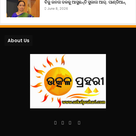
ବିଜୁ ଜନତା ଦଳକୁ ଆସୁଛନ୍ତି ସୁଜାତା ଆର୍‌. ପାଣ୍ଡିଆନ୍
June 8, 2026
About Us
Facebook
Twitter
YouTube
Instagram