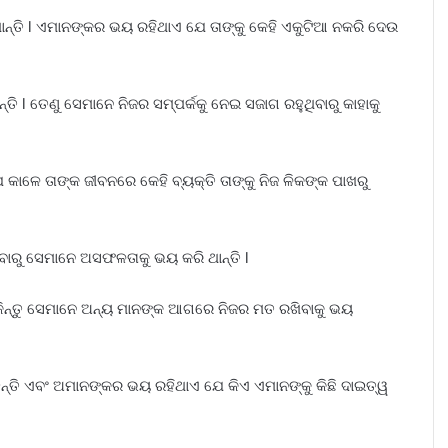
ନଥାନ୍ତି l ଏମାନଙ୍କର ଭୟ ରହିଥାଏ ଯେ ତାଙ୍କୁ କେହି ଏକୁଟିଆ ନକରି ଦେଉ
ତି l ତେଣୁ ସେମାନେ ନିଜର ସମ୍ପର୍କକୁ ନେଇ ସଜାଗ ରହୁଥିବାରୁ କାହାକୁ
 କାଳେ ତାଙ୍କ ଜୀବନରେ କେହି ବ୍ୟକ୍ତି ତାଙ୍କୁ ନିଜ ଳିକଙ୍କ ପାଖରୁ
ାରୁ ସେମାନେ ଅସଫଳତାକୁ ଭୟ କରି ଥାନ୍ତି l
 କିନ୍ତୁ ସେମାନେ ଅନ୍ୟ ମାନଙ୍କ ଆଗରେ ନିଜର ମତ ରଖିବାକୁ ଭୟ
ନ୍ତି ଏବଂ ଅମାନଙ୍କର ଭୟ ରହିଥାଏ ଯେ କିଏ ଏମାନଙ୍କୁ କିଛି ଦାଇତ୍ୱ