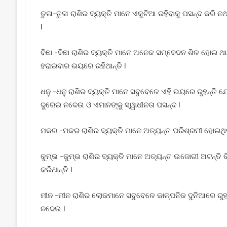
ତୁଳା-ତୁଳା ରାଶିର ବ୍ୟକ୍ତି ମାନେ ଏକୁଟିଆ ରହିବାକୁ ପସନ୍ଦ କରି 
l
ବିଛା -ବିଛା ରାଶିର ବ୍ୟକ୍ତି ମାନେ ଅନେକ ସମ୍ବେଦନ ଶିଳ ହୋଇ ଥାନ୍
ହରାଇବାର ଭୟରେ ରହିଥାନ୍ତି l
ଧନୁ -ଧନୁ ରାଶିର ବ୍ୟକ୍ତି ମାନେ ସବୁବେଳେ ଏହି ଭୟରେ ରୁହନ୍ତି ଯେ
ଦୁରେଇ ନଦେଉ ଓ ଏମାନଙ୍କୁ ସ୍ୱାଧୀନତା ପସନ୍ଦ l
ମକର -ମକର ରାଶିର ବ୍ୟକ୍ତି ମାନେ ଅତ୍ୟନ୍ତ ପରିଶ୍ରମୀ ହୋଇଥିବ
କୁମ୍ଭ -କୁମ୍ଭ ରାଶିର ବ୍ୟକ୍ତି ମାନେ ଅତ୍ୟନ୍ତ ଉଜୋଗୀ ଅଟନ୍ତି
କରିଥାନ୍ତି l
ମୀନ -ମୀନ ରାଶିର ଲୋକମାନେ ସବୁବେଳେ କାଳ୍ପନିକ ଦୁନିଆରେ ରୁହ
ନଦେଉ l