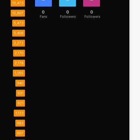
15,473
0
0
0
12,807
Fans
Followers
Followers
5,473
5,406
2,272
2,170
2,178
1,055
940
831
821
1,123
683
607