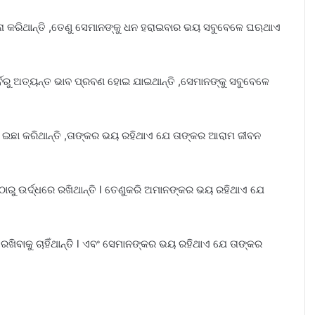
ଳନା କରିଥାନ୍ତି ,ତେଣୁ ସେମାନଙ୍କୁ ଧନ ହରାଇବାର ଭୟ ସବୁବେଳେ ଘଋଥାଏ
ପୂର୍ବରୁ ଅତ୍ୟନ୍ତ ଭାବ ପ୍ରବଣ ହୋଇ ଯାଇଥାନ୍ତି ,ସେମାନଙ୍କୁ ସବୁବେଳେ
କୁ ଇଛା କରିଥାନ୍ତି ,ତାଙ୍କର ଭୟ ରହିଥାଏ ଯେ ତାଙ୍କର ଆରାମ ଜୀବନ
କ ଠାରୁ ଉର୍ଦ୍ଧରେ ରଖିଥାନ୍ତି l ତେଣୁକରି ଅମାନଙ୍କର ଭୟ ରହିଥାଏ ଯେ
 ରଖିବାକୁ ଚାହିଁଥାନ୍ତି l ଏବଂ ସେମାନଙ୍କର ଭୟ ରହିଥାଏ ଯେ ତାଙ୍କର