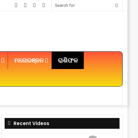
Facebook
Twitter
YouTube
Instagram
Search
for
ମନୋରଞ୍ଜନ
ରାଶିଫଳ
Sidebar
Recent Videos