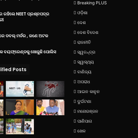
Breaking PLUS
ଓଡ଼ିଶା
‌ରେ ରହିଲେ NEET ପ୍ରଶ୍ନପତ୍ର
ରୀ
ଦେଶ
ଦେଶ ବିଦେଶ
େ ଡବଲ୍ ମର୍ଡର , ଜଣେ ଅଟକ
ରାଜନୀତି
୍କ ବୟଫ୍ରେଣ୍ଡକୁ ଖୋଜୁଛି ପୋଲିସ
ସ୍ୱତନ୍ତ୍ର
ସ୍ୱାସ୍ଥ୍ୟ
ified Posts
ବାଣିଜ୍ୟ
ଅପରାଧ
ଆଇନ କାନୁନ
ଦୁର୍ଘଟଣା
ମନୋରଞ୍ଜନ
ପାଣିପାଗ
ଖେଳ