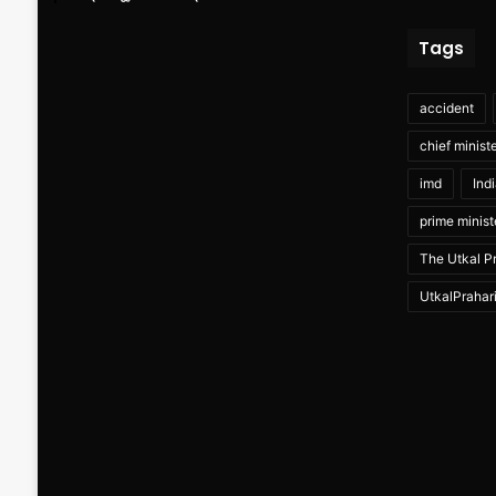
Tags
accident
chief minist
imd
Ind
prime minist
The Utkal Pr
UtkalPrahar