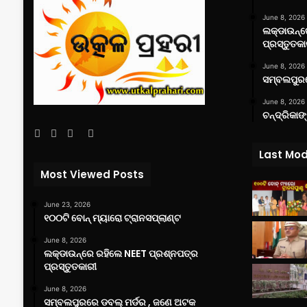
June 8, 2026
ଲକ୍‌ଡାଉନ୍
ପ୍ରସ୍ତୁତକା
June 8, 2026
ସମ୍ବଲପୁରର
June 8, 2026
ଚନ୍ଦ୍ରିକାଙ
Facebook
Twitter
YouTube
Instagram
Last Mod
Most Viewed Posts
June 23, 2026
୧୦୦ଟି ବୋନ୍ ମ୍ୟାରୋ ଟ୍ରାନସପ୍ଲାଣ୍ଟ
June 8, 2026
ଲକ୍‌ଡାଉନ୍‌ରେ ରହିଲେ NEET ପ୍ରଶ୍ନପତ୍ର
ପ୍ରସ୍ତୁତକାରୀ
June 8, 2026
ସମ୍ବଲପୁରରେ ଡବଲ୍ ମର୍ଡର , ଜଣେ ଅଟକ