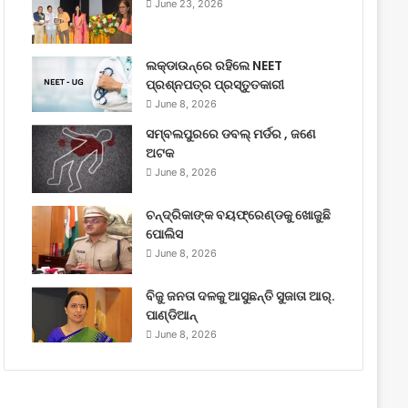
June 23, 2026
ଲକ୍‌ଡାଉନ୍‌ରେ ରହିଲେ NEET
ପ୍ରଶ୍ନପତ୍ର ପ୍ରସ୍ତୁତକାରୀ
June 8, 2026
ସମ୍ବଲପୁରରେ ଡବଲ୍ ମର୍ଡର , ଜଣେ
ଅଟକ
June 8, 2026
ଚନ୍ଦ୍ରିକାଙ୍କ ବୟଫ୍ରେଣ୍ଡକୁ ଖୋଜୁଛି
ପୋଲିସ
June 8, 2026
ବିଜୁ ଜନତା ଦଳକୁ ଆସୁଛନ୍ତି ସୁଜାତା ଆର୍‌.
ପାଣ୍ଡିଆନ୍
June 8, 2026