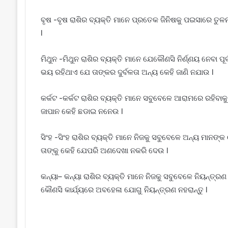
ବୃଷ -ବୃଷ ରାଶିର ବ୍ୟକ୍ତି ମାନେ ପ୍ରତେକ ଜିନିଷକୁ ପଇସାରେ ତୁ
l
ମିଥୁନ -ମିଥୁନ ରାଶିର ବ୍ୟକ୍ତି ମାନେ ଯେକୌଣସି ନିର୍ଣ୍ଣୟ ନେବା 
ଭୟ ରହିଥାଏ ଯେ ତାଙ୍କର ଦୁର୍ବଳତା ଅନ୍ୟ କେହି ଜାଣି ନଯାଉ l
କର୍କଟ -କର୍କଟ ରାଶିର ବ୍ୟକ୍ତି ମାନେ ସବୁବେଳେ ଆରାମରେ ରହିବା
ଜାପାନ କେହି ଛଡାଇ ନନେଉ l
ସିଂହ -ସିଂହ ରାଶିର ବ୍ୟକ୍ତି ମାନେ ନିଜକୁ ସବୁବେଳେ ଅନ୍ୟ ମାନଙ୍
ତାଙ୍କୁ କେହି ଯେପରି ଅଣଦେଖା ନକରି ଦେଉ l
କନ୍ୟା– କନ୍ୟା ରାଶିର ବ୍ୟକ୍ତି ମାନେ ନିଜକୁ ସବୁବେଳେ ନିୟନ୍ତ୍ରଣ
କୌଣସି କାର୍ଯ୍ୟରେ ଅବହେଳା ଯୋଗୁ ନିୟନ୍ତ୍ରଣ ନହରାନ୍ତୁ l