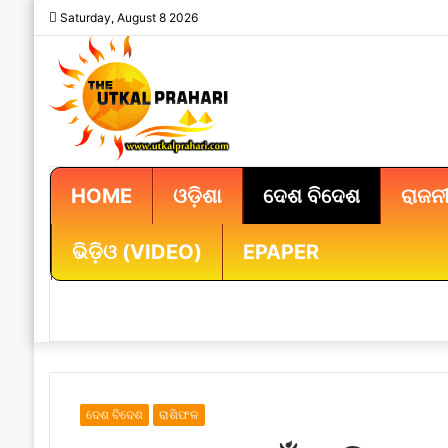
Saturday, August 8 2026
HOME
ଓଡ଼ିଶା
ଦେଶ ବିଦେଶ
ରାଜନୀ
ଭିଡ଼ିଓ (VIDEO)
EPAPER
ଦେଶ ବିଦେଶ
ରାଶିଫଳ