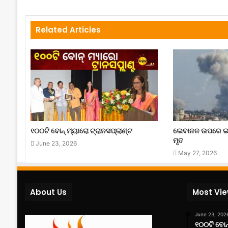
Related Articles
୧୦୦ଟି ବୋନ୍ ମ୍ୟାରୋ ଟ୍ରାନସପ୍ଲାଣ୍ଟ
ଲେବାନନ ଉପରେ ଇ
ମୃତ
June 23, 2026
May 27, 2026
About Us
Most Vi
June 23, 202
୧୦୦ଟି ବୋନ୍