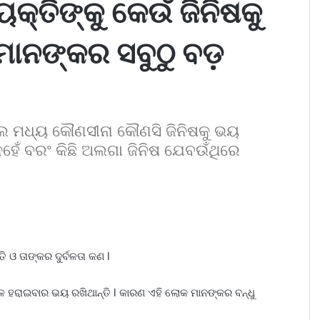
ୟକ୍ତିଙ୍କୁ କେଉଁ ଜିନିଷକୁ
ମାନଙ୍କର ସବୁଠୁ ବଡ଼
େ ମଧ୍ୟ କୌଣସୀନା କୌଣସି ଜିନିଷକୁ ଭୟ
ହେଁ ବରଂ କିଛି ଅଲଗା ଜିନିଷ ଯେବଉଁଥିରେ
ି ଓ ତାଙ୍କର ଦୁର୍ବଳତା କଣ l
ଳେ ହରାଇବାର ଭୟ ରଖିଥାନ୍ତି l କାରଣ ଏହି ଲୋକ ମାନଙ୍କର ବନ୍ଧୁ