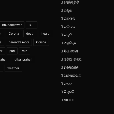
ସେଲିବ୍ରିଟି
ଶିକ୍ଷା
ରାଶିଫଳ
Bhubaneswar
BJP
ବଲିଉଡ
er
Corona
death
health
ଭକ୍ତି
ia
narendra modi
Odisha
ଅନୁଚିନ୍ତା
er
puri
rain
ବିଧାନସଭା
ଓଡ଼ିଆ ଗଳ୍ପ
ahari
utkal prahari
ମନୋରଞନ
i
weather
ସାକ୍ଷାତକାର
ସଂସଦ
ନିଯୁକ୍ତି
VIDEO
Enter