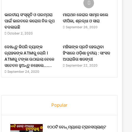
ଭାରତୀୟ ସଂସ୍କୃତି ଓ ପରମ୍ପରା
ମାରାଥନ ଜେରାର ସାମ୍ନା କଲେ
ପାଇଁ ଭାରତରେ କରୋନା ନିଜ ରୂପ
ଦୀପିକା, ଶ୍ରଦ୍ଧା ଓ ସାରା
ବଦଳାଇଛି
September 26, 2020
October 2, 2020
ଦେଖନ୍ତୁ କିପରି ବ୍ୟାଙ୍କ
ମହିଳାଙ୍କ ପ୍ରତି ହେଉଥିବା
ଗ୍ରାହକଙ୍କ ATMରୁ ଚୋରି ।
ହିଂସାରେ ଓଡ଼ିଶା ତୃତୀୟ : ସାଂସଦ
ATMରୁ ଟଙ୍କା ଉଠାଇଲା ବେଳେ
ଅପରାଜିତା ଷଡଙ୍ଗୀ
ସଚେତନ ହୁଅନ୍ତୁ ନହେଲେ……..
September 22, 2020
September 24, 2020
Popular
୧୦୦ଟି ବୋନ୍ ମ୍ୟାରୋ ଟ୍ରାନସପ୍ଲାଣ୍ଟ