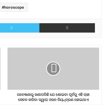
horoscope
Twitter
Share via Email
ଗବେଷଣାରୁ ଜଣାପଡିଛି ଯେ ଶୋଇବା ପୂର୍ବରୁ ଏହି ଚାହା
ସେବନ କରିବା ଦ୍ୱାରା ଓଜନ ନିୟନ୍ତ୍ରଣ ହୋଇଥାଏ