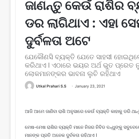
ଜାଣନ୍ତୁ କେଉଁ ରାଶିର ବ୍
ଡର ଲାଗିଥାଏ : ଏହା ସେ
ଦୁର୍ବଳତା ଅଟେ
ଯେକୌଣସି ବ୍ୟକ୍ତି ଯେତେ ସାହସୀ ହୋଇଥିଲ
କରିଥାଏ l ଏଠାରେ ଭୟର ଅର୍ଥ ଭୁତ ପ୍ରେତ ନୁ
ଲୋକମାନଙ୍କର ଭାବନା ଲୁଚି ରହିଥାଏ
Utkal Prahari S.S
January 23, 2021
ଆଜି ଆମେ ଜାଣିବା ରାଶି ଅନୁସାରେ କେଉଁ ବ୍ୟକ୍ତି କାହାକୁ ଡରି ଥାନ୍ତ
ମେଷ-ମେଷ ରାଶିର ବ୍ୟକ୍ତି ମାନେ ନିଜର ନିବିଡ ବନ୍ଧୁଙ୍କୁ ସବୁବେ
ମାନଙ୍କ ପ୍ରତି ଅନେକ ଦୁର୍ବଳତା ରହିଥାଏ l