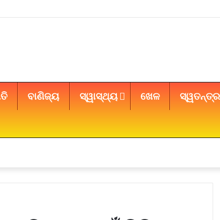
ତି
ବାଣିଜ୍ୟ
ସ୍ୱାସ୍ଥ୍ୟ
ଖେଳ
ସ୍ୱତନ୍ତ୍ର