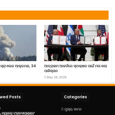
ସ୍ରାଏଲର ଆକ୍ରମଣ, 34
ଆବ୍ରାହାମ ଆକର୍ଡରେ ସ୍ବାକ୍ଷର ପାଇଁ ମନା କଲା
ପାକିସ୍ତାନ
May 26, 2026
ewed Posts
Categories
6
ମୁଖ୍ୟ ଖବର
 ମ୍ୟାରୋ ଟ୍ରାନସପ୍ଲାଣ୍ଟ