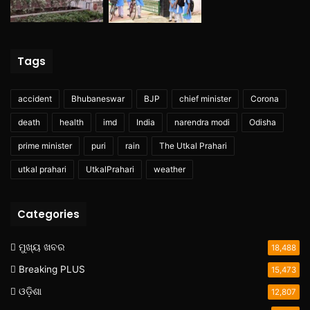
Tags
accident
Bhubaneswar
BJP
chief minister
Corona
death
health
imd
India
narendra modi
Odisha
prime minister
puri
rain
The Utkal Prahari
utkal prahari
UtkalPrahari
weather
Categories
ମୁଖ୍ୟ ଖବର
18,488
Breaking PLUS
15,473
ଓଡ଼ିଶା
12,807