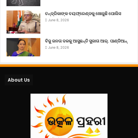
ଚନ୍ଦ୍ରିକାଙ୍କ ବୟଫ୍ରେଣ୍ଡକୁ ଖୋଜୁଛି ପୋଲିସ
June 8, 2026
ବିଜୁ ଜନତା ଦଳକୁ ଆସୁଛନ୍ତି ସୁଜାତା ଆର୍‌. ପାଣ୍ଡିଆନ୍
June 8, 2026
About Us