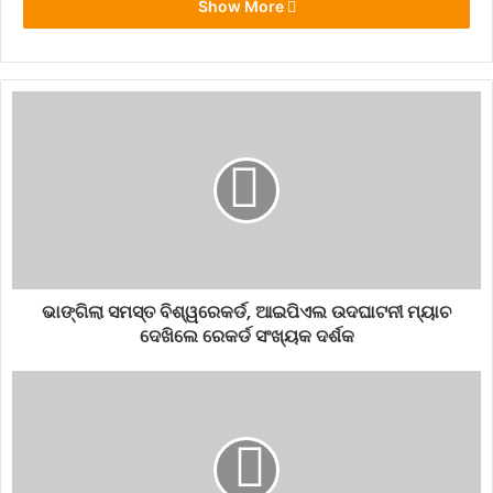
Show More
#latestnews
BHUMANESWAR MP
BREAKING NEWS
CIRME
FIST NEWS
LOK SABHA
MP APARAJITA SARANGI
NCRB
ଭାଙ୍ଗିଲା ସମସ୍ତ ବିଶ୍ୱରେକର୍ଡ, ଆଇପିଏଲ ଉଦଘାଟନୀ ମ୍ୟାଚ
Odisha
ଦେଖିଲେ ରେକର୍ଡ ସଂଖ୍ୟକ ଦର୍ଶକ