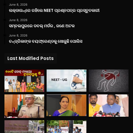
June 8, 2026
ଲକ୍‌ଡାଉନ୍‌ରେ ରହିଲେ NEET ପ୍ରଶ୍ନପତ୍ର ପ୍ରସ୍ତୁତକାରୀ
June 8, 2026
ସମ୍ବଲପୁରରେ ଡବଲ୍ ମର୍ଡର , ଜଣେ ଅଟକ
June 8, 2026
ଚନ୍ଦ୍ରିକାଙ୍କ ବୟଫ୍ରେଣ୍ଡକୁ ଖୋଜୁଛି ପୋଲିସ
Last Modified Posts