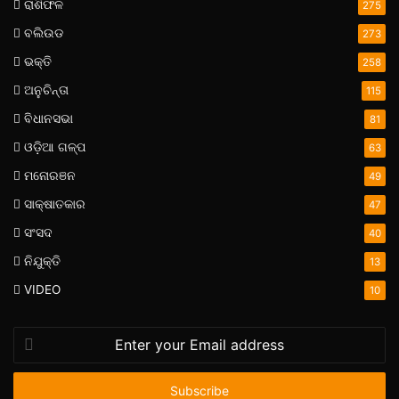
ରାଶିଫଳ
275
ବଲିଉଡ
273
ଭକ୍ତି
258
ଅନୁଚିନ୍ତା
115
ବିଧାନସଭା
81
ଓଡ଼ିଆ ଗଳ୍ପ
63
ମନୋରଞନ
49
ସାକ୍ଷାତକାର
47
ସଂସଦ
40
ନିଯୁକ୍ତି
13
VIDEO
10
Enter
your
Email
address