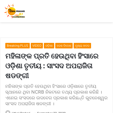
Breaking PLUS
VIDEO
ଓଡ଼ିଶା
ଦେଶ ବିଦେଶ
ମୁଖ୍ୟ ଖବର
ମହିଳାଙ୍କ ପ୍ରତି ହେଉଥିବା ହିଂସାରେ
ଓଡ଼ିଶା ତୃତୀୟ : ସାଂସଦ ଅପରାଜିତା
ଷଡଙ୍ଗୀ
ମହିଳାଙ୍କ ପ୍ରତି ହେଉଥିବା ହିଂସାରେ ଓଡ଼ିଶାରେ ତୃତୀୟ
ସ୍ଥାନରେ ଥିବା NCRB ନିକଟରେ ତଥ୍ୟ ପ୍ରକାଶ କରିଛି ।
ଏନେଇ ସଂସଦରେ ଉଦବେଗ ପ୍ରକାଶ କରିଛନ୍ତି ଭୁବନେଶ୍ୱର
ସାଂସଦ ଅପରାଜିତା ଷଡଙ୍ଗୀ ।