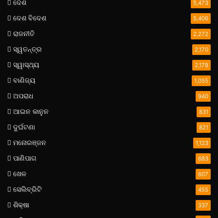
ଦେଶ
5,473
ଦେଶ ବିଦେଶ
5,406
ରାଜନୀତି
2,272
ସ୍ୱତନ୍ତ୍ର
2,170
ସ୍ୱାସ୍ଥ୍ୟ
2,178
ବାଣିଜ୍ୟ
1,055
ଅପରାଧ
940
ଆଇନ କାନୁନ
831
ଦୁର୍ଘଟଣା
821
ମନୋରଞ୍ଜନ
1,123
ପାଣିପାଗ
683
ଖେଳ
607
ସେଲିବ୍ରିଟି
455
ଶିକ୍ଷା
337