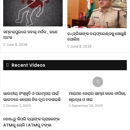
ସମ୍ବଲପୁରରେ ଡବଲ୍ ମର୍ଡର , ଜଣେ
ଚନ୍ଦ୍ରିକାଙ୍କ ବୟଫ୍ରେଣ୍ଡକୁ ଖୋଜୁଛି
ଅଟକ
ପୋଲିସ
June 8, 2026
June 8, 2026
Recent Videos
ଭାରତୀୟ ସଂସ୍କୃତି ଓ ପରମ୍ପରା ପାଇଁ
ମାରାଥନ ଜେରାର ସାମ୍ନା କଲେ ଦୀପିକା,
ଭାରତରେ କରୋନା ନିଜ ରୂପ ବଦଳାଇଛି
ଶ୍ରଦ୍ଧା ଓ ସାରା
October 2, 2020
September 26, 2020
ଦେଖନ୍ତୁ କିପରି ବ୍ୟାଙ୍କ ଗ୍ରାହକଙ୍କ
ATMରୁ ଚୋରି । ATMରୁ ଟଙ୍କା