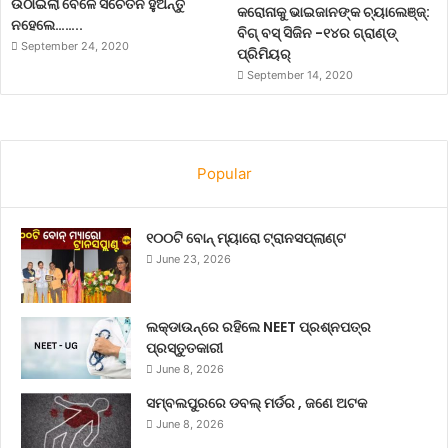
ଉଠାଇଲା ବେଳେ ସଚେତନ ହୁଅନ୍ତୁ
କରୋନାକୁ ଭାଇଜାନଙ୍କ ଚ୍ୟାଲେଞ୍ଜ୍:
ନହେଲେ……..
ବିଗ୍ ବସ୍ ସିଜିନ -୧୪ର ଗ୍ରାଣ୍ଡ୍
September 24, 2020
ପ୍ରିମିୟର୍
September 14, 2020
Popular
୧୦୦ଟି ବୋନ୍ ମ୍ୟାରୋ ଟ୍ରାନସପ୍ଲାଣ୍ଟ
June 23, 2026
ଲକ୍‌ଡାଉନ୍‌ରେ ରହିଲେ NEET ପ୍ରଶ୍ନପତ୍ର
ପ୍ରସ୍ତୁତକାରୀ
June 8, 2026
ସମ୍ବଲପୁରରେ ଡବଲ୍ ମର୍ଡର , ଜଣେ ଅଟକ
June 8, 2026