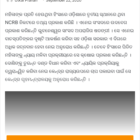
Utkal Prahari
September 22, 2020
ମହିଳାଙ୍କ ପ୍ରତି ହେଉଥିବା ହିଂସାରେ ଓଡ଼ିଶାରେ ତୃତୀୟ ସ୍ଥାନରେ ଥିବା
NCRB ନିକଟରେ ତଥ୍ୟ ପ୍ରକାଶ କରିଛି । ଏନେଇ ସଂସଦରେ ଉଦବେଗ
ପ୍ରକାଶ କରିଛନ୍ତି ଭୁବନେଶ୍ୱର ସାଂସଦ ଅପରାଜିତା ଷଡଙ୍ଗୀ । ସେ ଏନେଇ
ବାଚସ୍ପତିଙ୍କର ଦୃଷ୍ଟି ଆକର୍ଷଣ କରିବା ସହ ଓଡ଼ିଶା ସରକାର ଏ ଦିଗରେ
ଅଧିକ ଜତ୍ନବାନ ହେବା ନେଇ ଅନୁରୋଧ କରିଛନ୍ତି । ତେବେ ହିଂସାରେ ପିଡିତ
ମହିଳାଙ୍କୁ ନ୍ୟାୟ ମଳିବା ପ୍ରକ୍ରୀୟରେ ସେ କ୍ଷୋଭ ପ୍ରକାଶ କରିଛନ୍ତି ।
ଦୋଶିଙ୍କୁ ତୁରନ୍ତ ଦଣ୍ଡ ବିଧାନ କରିବା ଏବଂ ନ୍ୟାୟିକ ପ୍ରକ୍ରିୟାକୁ
ତ୍ୱରାନ୍ୱିତ କରିବା ନେଇ କେନ୍ଦ୍ର ରାଜ୍ୟଉପରେ ଚାପ ପକାଇବା ପାଇଁ ସେ
କେନ୍ଦ୍ର ଗୃହମନ୍ତ୍ରାଳୟକୁ ଅନୁରୋଧ କରିଛନ୍ତି ।