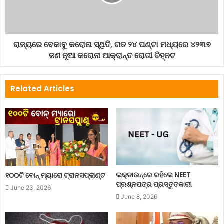
ରାଜ୍ୟରେ ବେକାବୁ କରୋନା ସ୍ଥିତି, ଗତ ୨୪ ଘଣ୍ଟା ମଧ୍ୟରେ ୪୨୩୭
ଜଣ ନୂଆ କରୋନା ଆକ୍ରାନ୍ତ ରୋଗୀ ଚିହ୍ନଟ
Related Articles
ଲକ୍‌ଡାଉନ୍‌ରେ ରହିଲେ NEET
୧୦୦ଟି ବୋନ୍ ମ୍ୟାରୋ ଟ୍ରାନସପ୍ଲାଣ୍ଟ
ପ୍ରଶ୍ନପତ୍ର ପ୍ରସ୍ତୁତକାରୀ
June 23, 2026
June 8, 2026