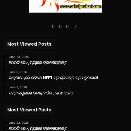
Facebook
Twitter
YouTube
Instagram
Most Viewed Posts
June 23, 2026
୧୦୦ଟି ବୋନ୍ ମ୍ୟାରୋ ଟ୍ରାନସପ୍ଲାଣ୍ଟ
June 8, 2026
ଲକ୍‌ଡାଉନ୍‌ରେ ରହିଲେ NEET ପ୍ରଶ୍ନପତ୍ର ପ୍ରସ୍ତୁତକାରୀ
June 8, 2026
ସମ୍ବଲପୁରରେ ଡବଲ୍ ମର୍ଡର , ଜଣେ ଅଟକ
Most Viewed Posts
June 23, 2026
୧୦୦ଟି ବୋନ୍ ମ୍ୟାରୋ ଟ୍ରାନସପ୍ଲାଣ୍ଟ