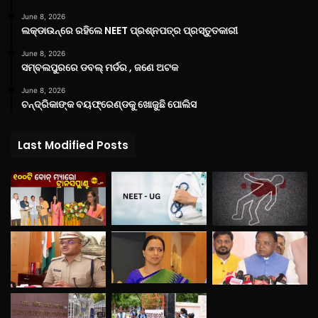
June 8, 2026
ଲକ୍‌ଡାଉନ୍‌ରେ ରହିଲେ NEET ପ୍ରଶ୍ନପତ୍ର ପ୍ରସ୍ତୁତକାରୀ
June 8, 2026
ସମ୍ବଲପୁରରେ ଡବଲ୍ ମର୍ଡର , ଜଣେ ଅଟକ
June 8, 2026
ଚନ୍ଦ୍ରିକାଙ୍କ ବୟଫ୍ରେଣ୍ଡକୁ ଖୋଜୁଛି ପୋଲିସ
Last Modified Posts