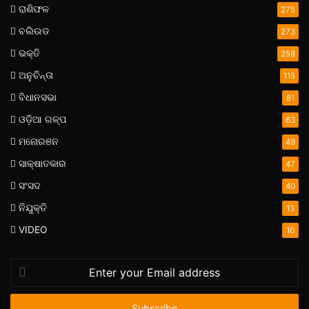
ରାଶିଫଳ
275
ବଲିଉଡ
273
ଭକ୍ତି
258
ଅନୁଚିନ୍ତା
115
ବିଧାନସଭା
81
ଓଡ଼ିଆ ଗଳ୍ପ
63
ମନୋରଞନ
49
ସାକ୍ଷାତକାର
47
ସଂସଦ
40
ନିଯୁକ୍ତି
13
VIDEO
10
Enter
your
Email
address