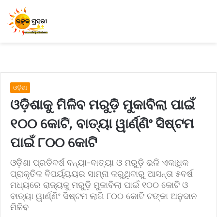
ଓଡ଼ିଶା
ଓଡ଼ିଶାକୁ ମିଳିବ ମରୁଡ଼ି ମୁକାବିଲା ପାଇଁ
୧୦୦ କୋଟି, ବାତ୍ୟା ୱାର୍ଣ୍ଣିଂ ସିଷ୍ଟମ
ପାଇଁ ୮୦୦ କୋଟି
ଓଡ଼ିିଶା ପ୍ରତିବର୍ଷ ବନ୍ୟା-ବାତ୍ୟା ଓ ମରୁଡ଼ି ଭଳି ଏକାଧିକ
ପ୍ରାକୃତିକ ବିପର୍ୟ୍ୟୟର ସାମ୍ନା କରୁଥିବାରୁ ଆସନ୍ତା ୫ବର୍ଷ
ମଧ୍ୟରେ ରାଜ୍ୟକୁ ମରୁଡ଼ି ମୁକାବିଲା ପାଇଁ ୧୦୦ କୋଟି ଓ
ବାତ୍ୟା ୱାର୍ଣ୍ଣିଂ ସିଷ୍ଟମ ଲାଗି ୮୦୦ କୋଟି ଟଙ୍କା ଅନୁଦାନ
ମିଳିବ