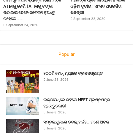
ATMରୁ ଚୋରି । ATMରୁ ଟଙ୍କା
ଓଡ଼ିଶା ତୃତୀୟ : ସାଂସଦ ଅପରାଜିତା
ଉଠାଇଲା ବେଳେ ସଚେତନ ହୁଅନ୍ତୁ
ଷଡଙ୍ଗୀ
ନହେଲେ……..
September 22, 2020
September 24, 2020
Popular
୧୦୦ଟି ବୋନ୍ ମ୍ୟାରୋ ଟ୍ରାନସପ୍ଲାଣ୍ଟ
June 23, 2026
ଲକ୍‌ଡାଉନ୍‌ରେ ରହିଲେ NEET ପ୍ରଶ୍ନପତ୍ର
ପ୍ରସ୍ତୁତକାରୀ
June 8, 2026
ସମ୍ବଲପୁରରେ ଡବଲ୍ ମର୍ଡର , ଜଣେ ଅଟକ
June 8, 2026