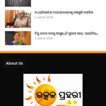
ଚନ୍ଦ୍ରିକାଙ୍କ ବୟଫ୍ରେଣ୍ଡକୁ ଖୋଜୁଛି ପୋଲିସ
June 8, 2026
ବିଜୁ ଜନତା ଦଳକୁ ଆସୁଛନ୍ତି ସୁଜାତା ଆର୍‌. ପାଣ୍ଡିଆନ୍
June 8, 2026
About Us