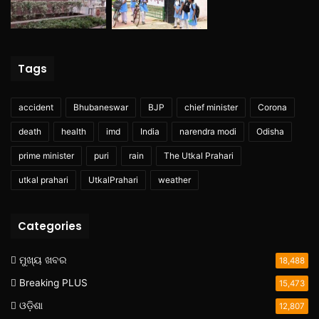
Tags
accident
Bhubaneswar
BJP
chief minister
Corona
death
health
imd
India
narendra modi
Odisha
prime minister
puri
rain
The Utkal Prahari
utkal prahari
UtkalPrahari
weather
Categories
ମୁଖ୍ୟ ଖବର
18,488
Breaking PLUS
15,473
ଓଡ଼ିଶା
12,807