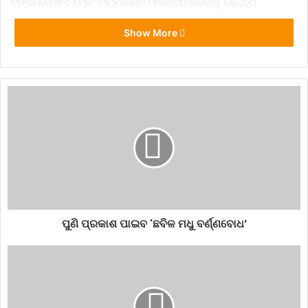
ଟଙ୍କା ଲେଖାଏଁ ମୋଟ ୧୨୦୦କୋଟି ଆବଣ୍ଟନ କରିବାକୁ କେନ୍ଦ୍ର
ସରକାରଙ୍କୁ ସୁପାରିସ୍ କରିଛନ୍ତି। ଏହି ଅନୁଦାନକୁ ଜାତୀୟ ବିପର୍ୟ୍ୟୟ
Show More
ପରିଚାଳନା ପାଣ୍ଠି ମାଧ୍ୟମରେ ଦେବାକୁ ପରାମର୍ଶ ଦିଆଯାଇଛି।
ପୁଣି ପ୍ରକାଶ ପାଇବ 'ଛବିଳ ମଧୁ ବର୍ଣ୍ଣବୋଧ’
ଏସବୁ ବ୍ୟତୀତ ରାଜ୍ୟ ସରକାରଙ୍କ ଅନୁରୋଧରେ ପଞ୍ଚଦଶ ଅର୍ଥ କମିଶନ
ହୀରାକୁଦ ଜଳଭଣ୍ଡାରର ବିକାଶ, ମହାନଦୀରରେ ଏକ ବୃହତ୍ ସେତୁ,
ଜଳଭଣ୍ଡାର ନିକଟରେ ଏୟାରଷ୍ଟ୍ରିପ୍‌ର ବିକାଶ ଆଦି ଲାଗି ୨୦୦ କୋଟି
ଟଙ୍କା ଅନୁଦାନ ଦେବାକୁ କେନ୍ଦ୍ର ସରକାରଙ୍କୁ କମିଶନ ସୁପାରିସ କରିଛନ୍ତି।