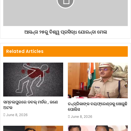
ସେହିପରି ସମ୍ବଲପୁର ସହରର ଜଳ ନିଷ୍କାସନ ବ୍ୟବସ୍ଥା ନିମନ୍ତେ ୧୫୦
କୋଟି ଏବଂ ନବରଙ୍ଗପୁର ଜିଲାର କେନ୍ଦୁଗୁଡ଼ାଠାରେ ଇନ୍ଦ୍ରାବତୀ ନଦୀରେ
ଏକ ସେତୁ ନିର୍ମାଣ ପାଇଁ ୧୫୦ କୋଟି ଟଙ୍କା ଦେବାକୁ କମିଶନଙ୍କଠାରେ
ରାଜ୍ୟ ସରକାର ଦାବି ଉଠାଇବା ପରେ କେନ୍ଦ୍ର ସରକାରଙ୍କୁ ଏନେଇ
ସୁପାରିସ୍ କରାଯାଇଛି।
ଆସନ୍ତା ୨୫ରୁ ବିଶ୍ୱ ପ୍ରସିଦ୍ଧ ଯୋରନ୍ଦା ମେଳା
Related Articles
cyclone
disaster
earthquake
flood
naturaldisaster
Odisha
waterlevel
ସମ୍ବଲପୁରରେ ଡବଲ୍ ମର୍ଡର , ଜଣେ
ଚନ୍ଦ୍ରିକାଙ୍କ ବୟଫ୍ରେଣ୍ଡକୁ ଖୋଜୁଛି
ଅଟକ
ପୋଲିସ
June 8, 2026
June 8, 2026