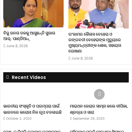
ବିଜୁ ଜନତା ଦଳକୁ ଆସୁଛନ୍ତି ସୁଜାତା
ଗଂଜାମର କୈଳାସ ବେହେରା ଓ
ଆର୍‌. ପାଣ୍ଡିଆନ୍
ରଙ୍ଗବତୀ ବେହେରାଙ୍କ ମୃତ୍ୟୁରେ
ମୁଖ୍ୟମନ୍ତ୍ରୀଙ୍କ ଶୋକ, ସହାୟତା
June 8, 2026
ଘୋଷଣା
June 8, 2026
Recent Videos
ଭାରତୀୟ ସଂସ୍କୃତି ଓ ପରମ୍ପରା ପାଇଁ
ମାରାଥନ ଜେରାର ସାମ୍ନା କଲେ ଦୀପିକା,
ଭାରତରେ କରୋନା ନିଜ ରୂପ ବଦଳାଇଛି
ଶ୍ରଦ୍ଧା ଓ ସାରା
October 2, 2020
September 26, 2020
ଦେଖନ୍ତୁ କିପରି ବ୍ୟାଙ୍କ ଗ୍ରାହକଙ୍କ
ମହିଳାଙ୍କ ପ୍ରତି ହେଉଥିବା ହିଂସାରେ