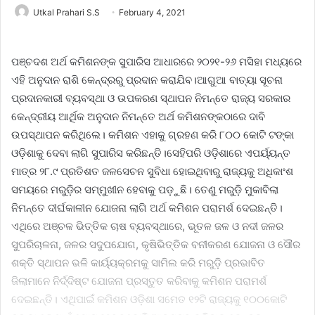
Utkal Prahari S.S
February 4, 2021
ପଞ୍ଚଦଶ ଅର୍ଥ କମିଶନଙ୍କ ସୁପାରିସ ଆଧାରରେ ୨୦୨୧-୨୬ ମସିହା ମଧ୍ୟରେ
ଏହି ଅନୁଦାନ ରାଶି କେନ୍ଦ୍ରରୁ ପ୍ରଦାନ କରାଯିବ।ଆଗୁଆ ବାତ୍ୟା ସୂଚନା
ପ୍ରଦାନକାରୀ ବ୍ୟବସ୍ଥା ଓ ଉପକରଣ ସ୍ଥାପନ ନିମନ୍ତେ ରାଜ୍ୟ ସରକାର
କେନ୍ଦ୍ରୀୟ ଆର୍ଥିକ ଅନୁଦାନ ନିମନ୍ତେ ଅର୍ଥ କମିଶନଙ୍କଠାରେ ଦାବି
ଉପସ୍ଥାପନ କରିଥିଲେ। କମିଶନ ଏହାକୁ ଗ୍ରହଣ କରି ୮୦୦ କୋଟି ଟଙ୍କା
ଓଡ଼ିଶାକୁ ଦେବା ଲାଗି ସୁପାରିସ କରିଛନ୍ତି।ସେହିପରି ଓଡ଼ିଶାରେ ଏପର୍ୟ୍ୟନ୍ତ
ମାତ୍ର ୨୮.୯ ପ୍ରତିଶତ ଜଳସେଚନ ସୁବିଧା ହୋଇଥିବାରୁ ରାଜ୍ୟକୁ ଅଧିକାଂଶ
ସମୟରେ ମରୁଡ଼ିର ସମ୍ମୁଖୀନ ହେବାକୁ ପଡ଼ୁଛି। ତେଣୁ ମରୁଡ଼ି ମୁକାବିଲା
ନିମନ୍ତେ ଦୀର୍ଘକାଳୀନ ଯୋଜନା ଲାଗି ଅର୍ଥ କମିଶନ ପରାମର୍ଶ ଦେଇଛନ୍ତି।
ଏଥିରେ ଅଞ୍ଚଳ ଭିତ୍ତିକ ଚାଷ ବ୍ୟବସ୍ଥାରେ, ଭୂତଳ ଜଳ ଓ ନଦୀ ଜଳର
ସୁପରିଚାଳନା, ଜଳର ସଦୁପଯୋଗ, କୃଷିଭିତ୍ତିକ ବନୀକରଣ ଯୋଜନା ଓ ସୌର
ଶକ୍ତି ସ୍ଥାପନ ଭଳି କାର୍ୟ୍ୟକ୍ରମକୁ ସାମିଲ କରି ମରୁଡ଼ି ପ୍ରଭାବିତ
ଜିଲାମାନେ ନିର୍ଦ୍ଦିଷ୍ଟ ଯୋଜନା ପ୍ରସ୍ତୁତ କରିବାକୁ କମିଶନ ପରାମର୍ଶ
ଦେଇଛନ୍ତି। ଏଥିପାଇଁ କମିଶନ ଓଡ଼ିଶା ସମେତ ୧୨ଟି ରାଜ୍ୟକୁ ୧୦୦କୋଟି