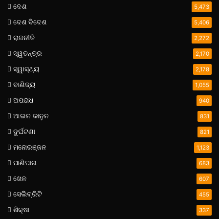
ଦେଶ
5,473
ଦେଶ ବିଦେଶ
5,406
ରାଜନୀତି
2,272
ସ୍ୱତନ୍ତ୍ର
2,170
ସ୍ୱାସ୍ଥ୍ୟ
2,178
ବାଣିଜ୍ୟ
1,055
ଅପରାଧ
940
ଆଇନ କାନୁନ
831
ଦୁର୍ଘଟଣା
821
ମନୋରଞ୍ଜନ
1,123
ପାଣିପାଗ
683
ଖେଳ
607
ସେଲିବ୍ରିଟି
455
ଶିକ୍ଷା
337