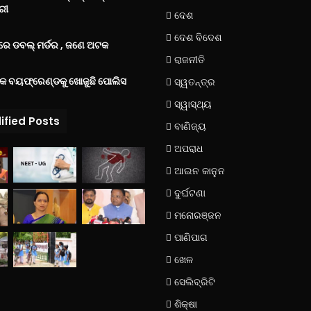
ରୀ
ଦେଶ
ଦେଶ ବିଦେଶ
େ ଡବଲ୍ ମର୍ଡର , ଜଣେ ଅଟକ
ରାଜନୀତି
୍କ ବୟଫ୍ରେଣ୍ଡକୁ ଖୋଜୁଛି ପୋଲିସ
ସ୍ୱତନ୍ତ୍ର
ସ୍ୱାସ୍ଥ୍ୟ
ified Posts
ବାଣିଜ୍ୟ
ଅପରାଧ
ଆଇନ କାନୁନ
ଦୁର୍ଘଟଣା
ମନୋରଞ୍ଜନ
ପାଣିପାଗ
ଖେଳ
ସେଲିବ୍ରିଟି
ଶିକ୍ଷା