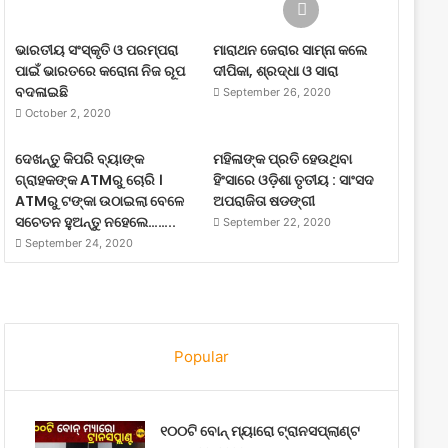
ଭାରତୀୟ ସଂସ୍କୃତି ଓ ପରମ୍ପରା
ମାରାଥନ ଜେରାର ସାମ୍ନା କଲେ
ପାଇଁ ଭାରତରେ କରୋନା ନିଜ ରୂପ
ଦୀପିକା, ଶ୍ରଦ୍ଧା ଓ ସାରା
ବଦଳାଇଛି
September 26, 2020
October 2, 2020
ଦେଖନ୍ତୁ କିପରି ବ୍ୟାଙ୍କ
ମହିଳାଙ୍କ ପ୍ରତି ହେଉଥିବା
ଗ୍ରାହକଙ୍କ ATMରୁ ଚୋରି ।
ହିଂସାରେ ଓଡ଼ିଶା ତୃତୀୟ : ସାଂସଦ
ATMରୁ ଟଙ୍କା ଉଠାଇଲା ବେଳେ
ଅପରାଜିତା ଷଡଙ୍ଗୀ
ସଚେତନ ହୁଅନ୍ତୁ ନହେଲେ……..
September 22, 2020
September 24, 2020
Popular
୧୦୦ଟି ବୋନ୍ ମ୍ୟାରୋ ଟ୍ରାନସପ୍ଲାଣ୍ଟ