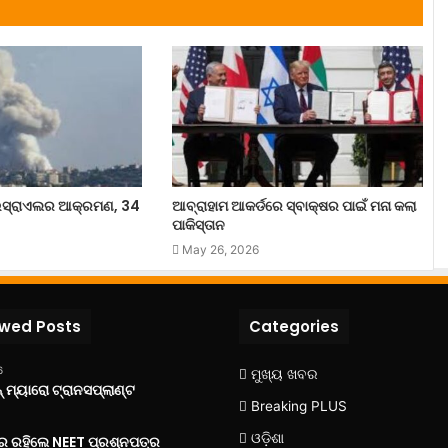
ସ୍ରାଏଲର ଆକ୍ରମଣ, 34
ଆବ୍ରାହାମ ଆକର୍ଡରେ ସ୍ବାକ୍ଷର ପାଇଁ ମନା କଲା
ପାକିସ୍ତାନ
May 26, 2026
ewed Posts
Categories
6
ମୁଖ୍ୟ ଖବର
 ମ୍ୟାରୋ ଟ୍ରାନସପ୍ଲାଣ୍ଟ
Breaking PLUS
ଓଡ଼ିଶା
‌ରେ ରହିଲେ NEET ପ୍ରଶ୍ନପତ୍ର