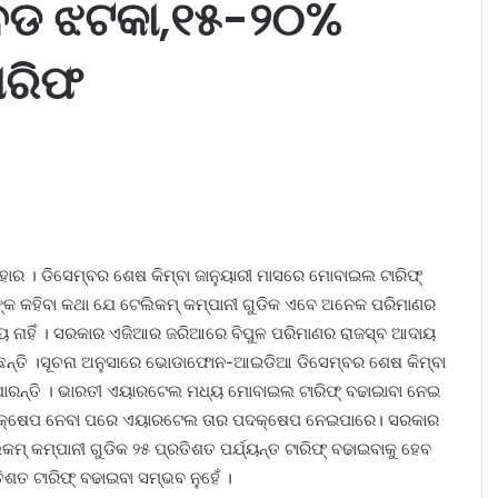
ୁ ବଡ ଝଟକା,୧୫-୨୦%
ାରିଫ
ାର । ଡିସେମ୍ବର ଶେଷ କିମ୍ବା ଜାନୁୟାରୀ ମାସରେ ମୋବାଇଲ ଟାରିଫ୍
ଙ୍କ କହିବା କଥା ଯେ ଟେଲିକମ୍ କମ୍ପାନୀ ଗୁଡିକ ଏବେ ଅନେକ ପରିମାଣର
ପାୟ ନାହିଁ । ସରକାର ଏଜିଆର ଜରିଆରେ ବିପୁଳ ପରିମାଣର ରାଜସ୍ବ ଆଦାୟ
ସହୁଛନ୍ତି ।ସୂଚନା ଅନୁସାରେ ଭୋଡାଫୋନ-ଆଇଡିଆ ଡିସେମ୍ବର ଶେଷ କିମ୍ବା
ପାରନ୍ତି । ଭାରତୀ ଏୟାରଟେଲ ମଧ୍ୟ ମୋବାଇଲ ଟାରିଫ୍ ବଢାଇାବା ନେଇ
 ନେଇ ପଦକ୍ଷେପ ନେବା ପରେ ଏୟାରଟେଲ ତାର ପଦକ୍ଷେପ ନେଇପାରେ। ସରକାର
ମ୍ କମ୍ପାନୀ ଗୁଡିକ ୨୫ ପ୍ରତିଶତ ପର୍ଯ୍ୟନ୍ତ ଟାରିଫ୍ ବଢାଇବାକୁ ହେବ
ିଶତ ଟାରିଫ୍ ବଢାଇବା ସମ୍ଭବ ନୁହେଁ ।