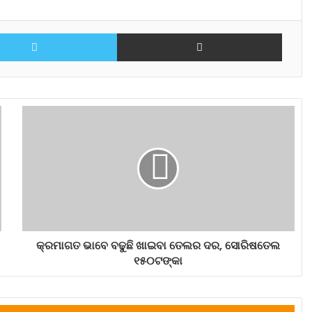
Twitter
Share via Email
କ୍ରମାଗତ ଭାବେ ବଢୁଛି ଖାଇବା ତେଲର ଦର, ସୋରିଷତେଲ
୧୫୦ଟଙ୍କା