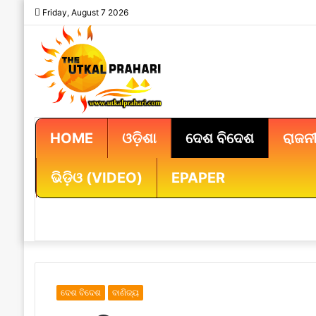
Friday, August 7 2026
HOME
ଓଡ଼ିଶା
ଦେଶ ବିଦେଶ
ରାଜନୀ
ଭିଡ଼ିଓ (VIDEO)
EPAPER
ଦେଶ ବିଦେଶ
ବାଣିଜ୍ୟ