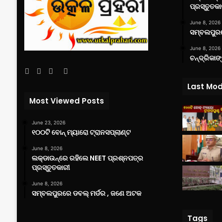
ପ୍ରସ୍ତୁତକା
June 8, 2026
ସମ୍ବଲପୁରର
June 8, 2026
ଚନ୍ଦ୍ରିକାଙ
Facebook
Twitter
YouTube
Instagram
Last Mod
Most Viewed Posts
June 23, 2026
୧୦୦ଟି ବୋନ୍ ମ୍ୟାରୋ ଟ୍ରାନସପ୍ଲାଣ୍ଟ
June 8, 2026
ଲକ୍‌ଡାଉନ୍‌ରେ ରହିଲେ NEET ପ୍ରଶ୍ନପତ୍ର
ପ୍ରସ୍ତୁତକାରୀ
June 8, 2026
ସମ୍ବଲପୁରରେ ଡବଲ୍ ମର୍ଡର , ଜଣେ ଅଟକ
Tags