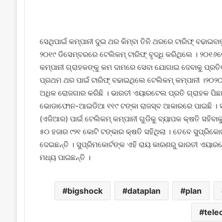
ସେଥିପାଇଁ କମ୍ପାନୀ ଦୁଇ ଥର କିମ୍ବା ତିନି ଥରରେ ଟାରିଫ୍ ବଢାଇବା
୨୦୧୯ ଡିସେମ୍ବରରେ ଟେଲିକମ୍ ଟାରିଫ୍ ବୃଦ୍ଧି କରିଥିଲେ । ୨୦୧୬ର
କମ୍ପାନୀ ଗ୍ରାହକଙ୍କୁ କମ ଦାମରେ ସେବା ଯୋଗାଇ ଦେବାକୁ ପ୍ରତ
ପ୍ରଥମ ଥର ପାଇଁ ଟାରିଫ୍ ବଢାଇଥିଲେ ଟେଲିକମ୍ କମ୍ପାନୀ ।୨୦୨୦
ଅଧିକ ରୋଜଗାର କରିଛି । ଭାରତୀ ଏୟାରଟେଲ ପ୍ରତି ଗ୍ରାହକ ପିଛା 
ଭୋଡାଫୋନ-ଆଇଡିଆ ୧୧୯ ଟଙ୍କା ରାଜସ୍ବ ଆକାରରେ ପାଇଛି । ସର
(ଏଜିଆର) ପାଇଁ ଟେଲିକମ୍ କମ୍ପାନୀ ଗୁଡିକୁ ବ୍ୟାପକ କ୍ଷତି ସହ
୫୦ ହଜାର ୯୨୧ କୋଟି ଟଙ୍କାର କ୍ଷତି ସହିଥିଲା । ତେବେ ସୁପ୍ରିକୋ
ଦେଇଛନ୍ତି । ସୁପ୍ରିମକୋର୍ଟଙ୍କ ଏହି ରାୟ କାରଣରୁ ଭାରତୀ ଏ
ମଧ୍ୟ ପାଇଛନ୍ତି ।
bigshock
dataplan
plan
tel