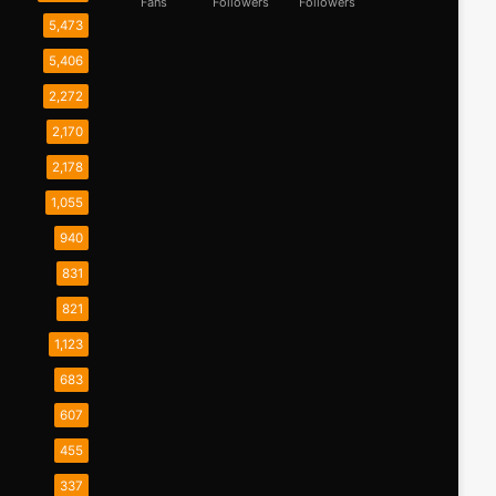
Fans
Followers
Followers
5,473
5,406
2,272
2,170
2,178
1,055
940
831
821
1,123
683
607
455
337