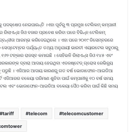
କୁ ପଦକ୍ଷେପ ନେଇପାରନ୍ତି ।ଏହା ପୂର୍ବରୁ ୩ ପ୍ରମୁଖ ଟେଲିକମ୍ କମ୍ପାନୀ
େ ରିଲାଏନ୍ସ ଜିଓ ବଜାର ପ୍ରବେଶ କରିବା ପରେ ବିଭିନ୍ନ ଟେଲିକମ୍
ିଦ୍ବନ୍ଦୀତା ଆରମ୍ଭ କରିଦେଇଥିଲେ । ଏହା ପରେ ୨୦୧୯ ଡିସେମ୍ବରରେ
 ସେପ୍ଟେମ୍ବର ପର୍ଯ୍ୟନ୍ତ ତଥ୍ୟ ଅନୁଯାୟୀ ଭାରତୀ ଏୟାରଟେଲ ସବୁଠାରୁ
୧୬୨ ଟଙ୍କାର ରାଜସ୍ବ କମାଇଛି । ସେହିଭଳି ରିଲାଏନ୍ସ ଜିଓ ୧୪୫ ଏବଂ
କାରଙ୍କ ଦ୍ବାରା ଆଦାୟ ହେଇଥିବା ଏଡଜଷ୍ଟେଡ୍ ଗ୍ରୋସ ରେଭିନ୍ୟୁ
ିବାକୁ ପଡୁଛି । ଏଜିଆର ଆଦାୟ କାରଣରୁ ଗତ ବର୍ଷ ଭୋଡାଫୋନ-ଆଇଡିଆ
ର୍ଟ ଏଜିଆରର ବକେୟା ପରିମାଣ ଶୁଝିବା ପାଇଁ କମ୍ପାନୀକୁ ୧୦ ବର୍ଷ ସମୟ
ୟାରଟେଲ ଏବଂ ଭୋଡାଫୋନ-ଆଇଡିଆ ବକେୟା ପୈଠ କରିବା ପାଇଁ କିଛି ସମୟ
tariff
telecom
telecomcustomer
ecomtower