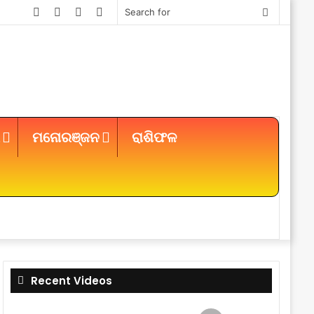
Facebook
Twitter
YouTube
Instagram
Search
for
ମନୋରଞ୍ଜନ
ରାଶିଫଳ
Sidebar
Recent Videos