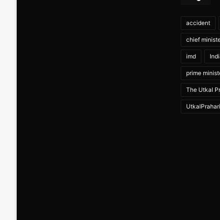
accident
chief minist
imd
Ind
prime minist
The Utkal Pr
UtkalPrahar