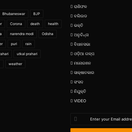
ରାଶିଫଳ
Bhubaneswar
BJP
ବଲିଉଡ
er
Corona
death
health
ଭକ୍ତି
ia
narendra modi
Odisha
ଅନୁଚିନ୍ତା
er
puri
rain
ବିଧାନସଭା
ଓଡ଼ିଆ ଗଳ୍ପ
ahari
utkal prahari
ମନୋରଞନ
i
weather
ସାକ୍ଷାତକାର
ସଂସଦ
ନିଯୁକ୍ତି
VIDEO
Enter
your
Email