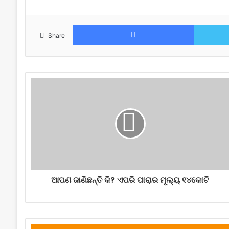
Facebook
Share
ଆପଣ ଜାଣିଛନ୍ତି କି? ଏପରି ପାରାର ମୂଲ୍ୟ ୧୪କୋଟି