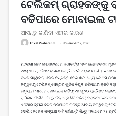
ଟେଲିକମ୍ ଗ୍ରାହକଙ୍କ
ବଢିପାରେ ମୋବାଇଲ ଟ
ଆସନ୍ତୁ ଜାଣିବା ଏହାର କାରଣ-
Utkal Prahari S.S
November 17, 2020
ମହଙ୍ଗା ହେବ ମୋବାଇଲରେ କଥାବାର୍ତ୍ତା ଏବଂ ଇଣ୍ଟରନେଟ୍ ବ୍ୟବହ
୧୫ରୁ ୨୦ ପ୍ରତିଶତ ବଢାଇପାରନ୍ତି ଟେଲିକମ୍ କମ୍ପାନୀ । ସେମାନ
କ୍ଷତି ସହୁଥିବାରୁ ଏଭଳି ନିଷ୍ପତ୍ତି ନେବା ଛଡା ଅନ୍ୟ କୌଣସି ଉ
କରୁଥିବାରୁ ଟେଲିକମ୍ ସେକ୍ଟର ଗୁଡିକ ବିପୁଳ ପରିମାଣର କ୍ଷତି 
ଜାନୁୟାରୀ ମାସରେ ମୋବାଇଲ ଟାରିଫ୍ ୧୫ ରୁ ୨୦ ପ୍ରତିଶତ ବଢାଇ
ପୂର୍ବାଭାସ ମିଳିଛି । କିନ୍ତୁ ରିଲାଏନ୍ସ ଜିଓ ଟାରିଫ୍ ବଢାଇବା
ଏଜିଆର ଦ୍ବାରା ବିପୁଳ ପରିମାଣର ରାଜସ୍ବ ଆଦାୟ କରୁଥିବାରୁ ଟେଲିକ
ବୋଲି କେତେକ କମ୍ପାନୀ ଦାବି କରିଛନ୍ତି କିନ୍ତୁ ଏକାଥରେ ୨୫ ପ୍ରତ