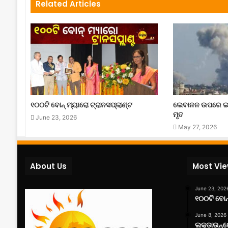
Related Articles
୧୦୦ଟି ବୋନ୍ ମ୍ୟାରୋ ଟ୍ରାନସପ୍ଲାଣ୍ଟ
ଲେବାନନ ଉପରେ ଇ
ମୃତ
June 23, 2026
May 27, 2026
About Us
Most Vi
June 23, 202
୧୦୦ଟି ବୋନ୍
June 8, 2026
ଲକ୍‌ଡାଉନ୍