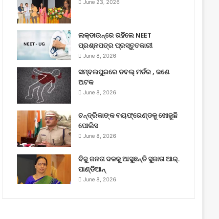
June 23, 2026
ଲକ୍‌ଡାଉନ୍‌ରେ ରହିଲେ NEET
ପ୍ରଶ୍ନପତ୍ର ପ୍ରସ୍ତୁତକାରୀ
June 8, 2026
ସମ୍ବଲପୁରରେ ଡବଲ୍ ମର୍ଡର , ଜଣେ
ଅଟକ
June 8, 2026
ଚନ୍ଦ୍ରିକାଙ୍କ ବୟଫ୍ରେଣ୍ଡକୁ ଖୋଜୁଛି
ପୋଲିସ
June 8, 2026
ବିଜୁ ଜନତା ଦଳକୁ ଆସୁଛନ୍ତି ସୁଜାତା ଆର୍‌.
ପାଣ୍ଡିଆନ୍
June 8, 2026