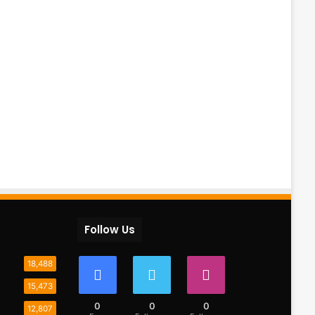
Follow Us
18,488
15,473
0
0
0
12,807