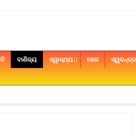
ତି
ବାଣିଜ୍ୟ
ସ୍ୱାସ୍ଥ୍ୟ
ଖେଳ
ସ୍ୱତନ୍ତ୍ର