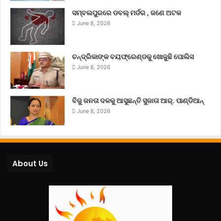
ସମ୍ବଲପୁରରେ ଡବଲ୍ ମର୍ଡର , ଜଣେ ଅଟକ
June 8, 2026
ଚନ୍ଦ୍ରିକାଙ୍କ ବୟଫ୍ରେଣ୍ଡକୁ ଖୋଜୁଛି ପୋଲିସ
June 8, 2026
ବିଜୁ ଜନତା ଦଳକୁ ଆସୁଛନ୍ତି ସୁଜାତା ଆର୍‌. ପାଣ୍ଡିଆନ୍
June 8, 2026
About Us