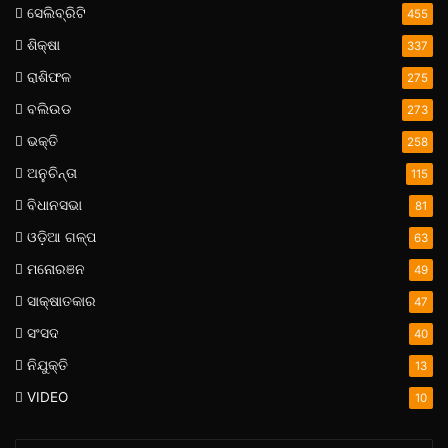
ସେଲିବ୍ରିଟି
455
ଶିକ୍ଷା
337
ରାଶିଫଳ
275
ବଲିଉଡ
273
ଭକ୍ତି
258
ଅନୁଚିନ୍ତା
115
ବିଧାନସଭା
81
ଓଡ଼ିଆ ଗଳ୍ପ
63
ମନୋରଞନ
49
ସାକ୍ଷାତକାର
47
ସଂସଦ
40
ନିଯୁକ୍ତି
13
VIDEO
10
Enter