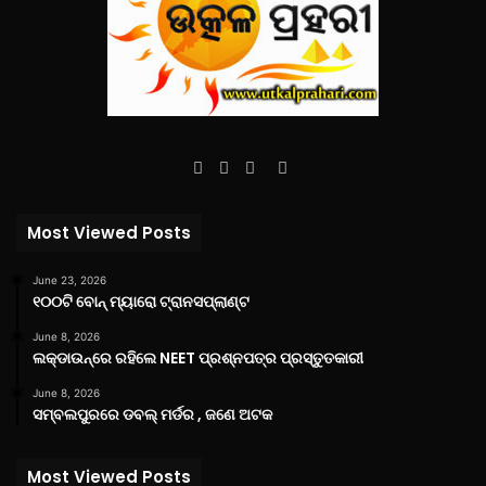
Facebook
Twitter
YouTube
Instagram
Most Viewed Posts
June 23, 2026
୧୦୦ଟି ବୋନ୍ ମ୍ୟାରୋ ଟ୍ରାନସପ୍ଲାଣ୍ଟ
June 8, 2026
ଲକ୍‌ଡାଉନ୍‌ରେ ରହିଲେ NEET ପ୍ରଶ୍ନପତ୍ର ପ୍ରସ୍ତୁତକାରୀ
June 8, 2026
ସମ୍ବଲପୁରରେ ଡବଲ୍ ମର୍ଡର , ଜଣେ ଅଟକ
Most Viewed Posts