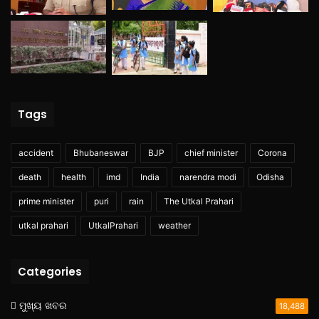
Tags
accident
Bhubaneswar
BJP
chief minister
Corona
death
health
imd
India
narendra modi
Odisha
prime minister
puri
rain
The Utkal Prahari
utkal prahari
UtkalPrahari
weather
Categories
ମୁଖ୍ୟ ଖବର
18,488