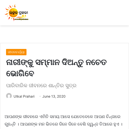
ଜୀବନଚର୍ଯ୍ୟା
ନାରୀଙ୍କୁ ସମ୍ମାନ ଦିଅନ୍ତୁ ନଚେତ
ଭୋଗିବେ
ପାରିବାରିକ ଜୀବନରେ ଶାନ୍ତିର ସୁତ୍ର
Utkal Prahari
June 13, 2020
ଆପଣଙ୍କ ଜୀବନରେ ଏମିତି ସମୟ ଆସେ ଯେତେବେଳେ ଆପଣ ଚିନ୍ତାରେ
ରୁହନ୍ତି । ଆପଣଙ୍କ ମନ ଭିତରେ ଦିନେ ଦିନେ ବେଶି ଦ୍ୱନ୍ଦ ତିଆରେ ହୁଏ ।