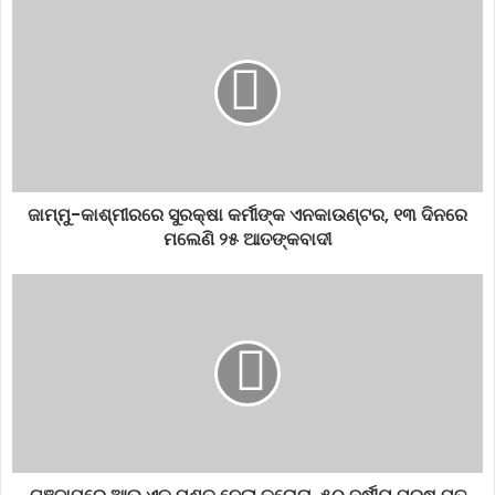
ହୋଇଥାନ୍ତି। ତେଣୁ ମାଆ, ମାଉସୀ, ଭଉଣୀମାନଙ୍କୁ ସମ୍ମାନ ଦେବା ଓ ସବୁ
କ୍ଷେତ୍ରରେ ନାରୀମାନଙ୍କୁ ସହଯୋଗ । କରିବେ ତେବେ ଚନ୍ଦ୍ର ଯେହେତୁ
ସ୍ତ୍ରୀକାରକ ଗ୍ରହ । ତେଣୁ ସ୍ତ୍ରୀ ମାନଙ୍କୁ ଅସମ୍ମାନିତ କଲେ
ଆପଣଙ୍କର କ୍ଷତି ହୋଇପାରେ ।
ଜାମ୍ମୁ-କାଶ୍ମୀରରେ ସୁରକ୍ଷା କର୍ମୀଙ୍କ ଏନକାଉଣ୍ଟର, ୧୩ ଦିନରେ
ମଲେଣି ୨୫ ଆତଙ୍କବାଦୀ