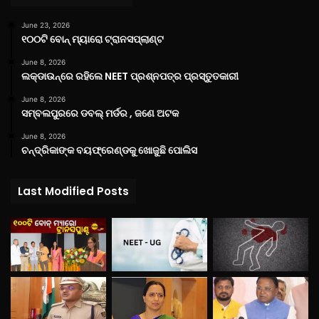
June 23, 2026
୧୦୦ଟି ବୋନ୍ ମ୍ୟାରୋ ଟ୍ରାନସପ୍ଲାଣ୍ଟ
June 8, 2026
ଲକ୍‌ଡାଉନ୍‌ରେ ରହିଲେ NEET ପ୍ରଶ୍ନପତ୍ର ପ୍ରସ୍ତୁତକାରୀ
June 8, 2026
ସମ୍ବଲପୁରରେ ଡବଲ୍ ମର୍ଡର , ଜଣେ ଅଟକ
June 8, 2026
ଚନ୍ଦ୍ରିକାଙ୍କ ବୟଫ୍ରେଣ୍ଡକୁ ଖୋଜୁଛି ପୋଲିସ
Last Modified Posts