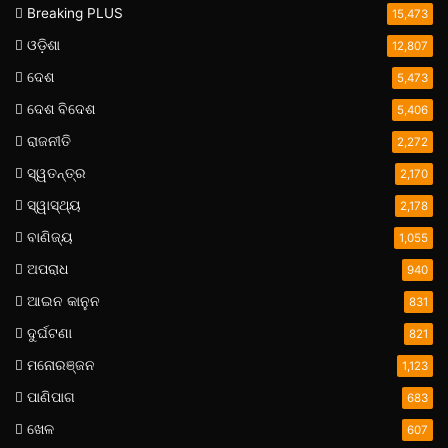
Breaking PLUS
15,473
ଓଡ଼ିଶା
12,807
ଦେଶ
5,473
ଦେଶ ବିଦେଶ
5,406
ରାଜନୀତି
2,272
ସ୍ୱତନ୍ତ୍ର
2,170
ସ୍ୱାସ୍ଥ୍ୟ
2,178
ବାଣିଜ୍ୟ
1,055
ଅପରାଧ
940
ଆଇନ କାନୁନ
831
ଦୁର୍ଘଟଣା
821
ମନୋରଞ୍ଜନ
1,123
ପାଣିପାଗ
683
ଖେଳ
607