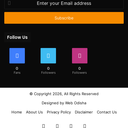
your
Email
address
Follow Us
0
0
0
Fans
Followers
Followers
© Copyright 2026, All Rights Reserved
Designed by
Web Odisha
Home
About Us
Privacy Policy
Disclaimer
Contact Us
Facebook
Twitter
YouTube
Instagram