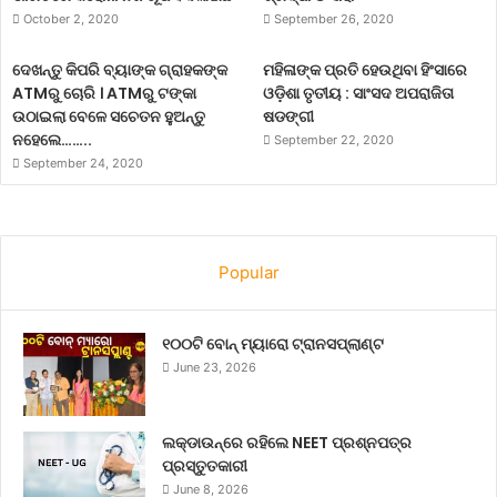
October 2, 2020
September 26, 2020
ଦେଖନ୍ତୁ କିପରି ବ୍ୟାଙ୍କ ଗ୍ରାହକଙ୍କ
ମହିଳାଙ୍କ ପ୍ରତି ହେଉଥିବା ହିଂସାରେ
ATMରୁ ଚୋରି । ATMରୁ ଟଙ୍କା
ଓଡ଼ିଶା ତୃତୀୟ : ସାଂସଦ ଅପରାଜିତା
ଉଠାଇଲା ବେଳେ ସଚେତନ ହୁଅନ୍ତୁ
ଷଡଙ୍ଗୀ
ନହେଲେ……..
September 22, 2020
September 24, 2020
Popular
୧୦୦ଟି ବୋନ୍ ମ୍ୟାରୋ ଟ୍ରାନସପ୍ଲାଣ୍ଟ
June 23, 2026
ଲକ୍‌ଡାଉନ୍‌ରେ ରହିଲେ NEET ପ୍ରଶ୍ନପତ୍ର
ପ୍ରସ୍ତୁତକାରୀ
June 8, 2026