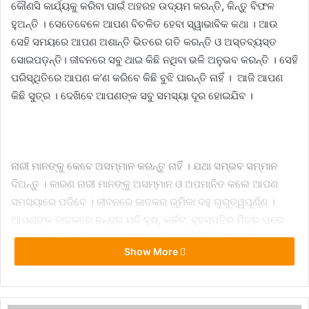
କୌଣସି କାର୍ଯ୍ୟକୁ କରିବା ପାଇଁ ଅହରହ ଉଦ୍ୟମ କରନ୍ତି, କିନ୍ତୁ ବିଫଳ
ହୁଅନ୍ତି । ସେତେବେଳେ ଆପଣ ବିଚଳିତ ହେବା ସ୍ୱାଭାବିକ କଥା । ଆଉ
ସେହି ସମୟରେ ଆପଣ ଅଶାନ୍ତି ଭିତରେ ଗତି କରନ୍ତି ଓ ଅସ୍ତବ୍ୟସ୍ତ
ସୋଇପଡ଼ନ୍ତି। ଜୀବନରେ ସବୁ ଥାଇ କିଛି ନଥିବା ଭଳି ଅନୁଭବ କରନ୍ତି । ସେହି
ପରିସ୍ଥିତିରେ ଆପଣ କ’ଣ କରିବେ କିଛି ବୁଝି ପାରନ୍ତି ନାହିଁ । ଆଜି ଆପଣ
କିଛି ସୁତ୍ର । ଦେଖିବେ ଆପଣଙ୍କ ସବୁ ସମସ୍ୟା ଦୂର ହୋଇଯିବ ।
ନାରୀ ମାନଙ୍କୁ କେବେ ଅସମ୍ମାନ କରନ୍ତୁ ନାହିଁ । ଯଥା ସମ୍ଭବ ସମ୍ମାନ
ଦିଅନ୍ତୁ । କାରଣ ନାରୀ ମାନଙ୍କୁ ଅସମ୍ମାନ ଓ ଅପମାନିତ କଲେ ଆପଣ
ସମସ୍ୟାରେ ପଡିବେ । ଜୀବନରେ ଜାତକର ଭୂମିକା ବହୁ ଗୁରୁତ୍ୱପୂର୍ଣ୍ଣ ।
ଆପଣଙ୍କ ଜାତକରେ ଚନ୍ଦ୍ର ଯଦି ବୃଷ, କର୍କଟ, ବୃହସ୍ପତିର ମିତ୍ର ଘରେ
ଉପସ୍ଥାନ ରହିଛନ୍ତି ତେବେ ଆପଣ ମାନସିକ ଶାନ୍ତି ମିଳିବ। କିନ୍ତୁ ଯେତେ
Show More
ବେଳେ ଚନ୍ଦ୍ର ବିଛା, ବୁଦ୍ଧ, ବୃହସ୍ପତିଙ୍କ ଷଷ୍ଠ କିମ୍ବା ଅଷ୍ଟମ ଘରେ
ରହିଥାଆନ୍ତି ସେତେବେଳେ ମାନସିକ ଅଶାନ୍ତି ଓ ମାନସିକ ଅସ୍ଥିରତା ସୃଷ୍ଟି
ହୁଏ । ତେଣୁ ଏହି ବିପଦ ବେଳେ ମହିଳା ବା ନାରୀମାନେ ଆପଣଙ୍କ ସାହା ଭରଷା