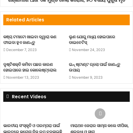
ଗଞ୍ଜାମରେ ଆଉ ଏକ ମୁଣ୍ଡ ନେଲା କରୋନା, ୫୦ ବର୍ଷୀୟ ପୁରୁଷ ମୃତ
Related Articles
କଞ୍ଚା ଟମାଟୋ ଖାଇବା ଦ୍ୱାରା କଣ
ଲୁଣ ଯୋଗୁ ମଧ୍ୟ ହୋଇପାରେ
ଫାଇଦା ହୁଏ ଜାଣନ୍ତୁ
ଡାଇବେଟିସ୍
December 7, 2023
November 24, 2023
ଆପଣ ସୋମବାର ଦିନ ଶିବ ମନ୍ଦିର ଯାଇ ଶିବଲିଙ୍ଗ ଉପରେ ପାଣି ଢ଼ାଳି ପୂଜା
ଦୃଷ୍ଟିଶକ୍ତି କମିବା ପଛର କାରଣ
ଇନ୍ ଷ୍ଟାଣ୍ଟ ଗ୍ଲୋ ପାଇଁ ଜାଣନ୍ତୁ
କରନ୍ତୁ । ଓମ୍ ନମଃ ଶିବାୟ ମନ୍ତ୍ର ଜପ କରନ୍ତୁ । ଝିଅମାନେ ପାଦରେ ରୂପା
ହୋଇପାରେ ହାଇ କୋଲେଷ୍ଟ୍ରୋଲ
ଉପାୟ
ଧାତୁରେ ମୋଟା ପାଉଁଜି ପିନ୍ଧନ୍ତୁ ଓ ବିବାହୀତନାରୀ ମଧ୍ୟମ ଆଙ୍ଗୁଠିରେ ରୂପା
November 13, 2023
November 9, 2023
ଧାତୁରେ ଝୁଣ୍ଟିକା ପିନ୍ଧନ୍ତୁ । ଚନ୍ଦ୍ର ଶୀତଳ ରହିବେ ଆପଣଙ୍କ ମାନସିକ
ସ୍ଥିତି ଭଲ ରହିବ ।
Recent Videos
respect
women
women empowerment
ଭାରତୀୟ ସଂସ୍କୃତି ଓ ପରମ୍ପରା ପାଇଁ
ମାରାଥନ ଜେରାର ସାମ୍ନା କଲେ ଦୀପିକା,
ଭାରତରେ କରୋନା ନିଜ ରୂପ ବଦଳାଇଛି
ଶ୍ରଦ୍ଧା ଓ ସାରା