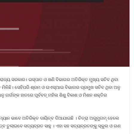
ଜ୍ୟ ସରକାର। ଇସ୍ପାତ ଓ ଖଣି ବିଭାଗର ଅତିରିକ୍ତ ମୁଖ୍ୟ ସଚିବ ଥିବା
ି ମିଳିଛି। ସେହିପରି ଶ୍ରମ ଓ ଇଏସ୍‌ଆଇ ବିଭାଗର ପ୍ରମୁଖ ସଚିବ ଥିବା ଅନୁ
 ଗର୍ଗଙ୍କ ହାତରେ ପୂର୍ବବତ୍ ମହିଳା ଶିଶୁ ବିକାଶ ଓ ମିଶନ ଶକ୍ତିର
୍ୟାନ ଭାବେ ଅତିରିକ୍ତ ଦାୟିତ୍ବ ଦିଆଯାଇଛି । ଚିତ୍ରା ଅରୁମୁଗମ୍‌ ହେଲେ
ତ୍ବ ତୁଲାଇବେ ସତ୍ୟବ୍ରତ ସାହୁ । ଏହା ସହ ସତ୍ୟବ୍ରତଙ୍କୁ ସ୍କୁଲ ଓ ଗଣ