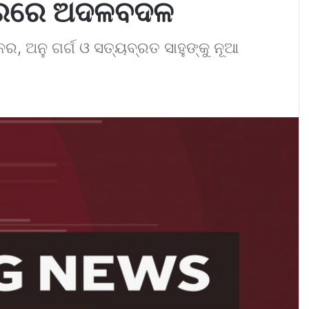
ତରରେ ଅଦଳବଦଳ
ର, ଅନୁ ଗର୍ଗ ଓ ସତ୍ୟବ୍ରତ ସାହୁଙ୍କୁ ନୂଆ