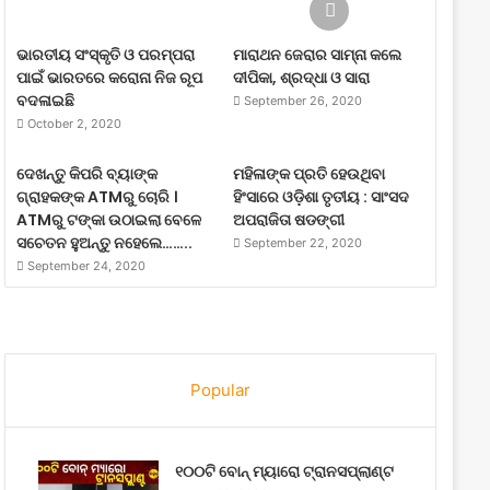
ଭାରତୀୟ ସଂସ୍କୃତି ଓ ପରମ୍ପରା
ମାରାଥନ ଜେରାର ସାମ୍ନା କଲେ
ପାଇଁ ଭାରତରେ କରୋନା ନିଜ ରୂପ
ଦୀପିକା, ଶ୍ରଦ୍ଧା ଓ ସାରା
ବଦଳାଇଛି
September 26, 2020
October 2, 2020
ଦେଖନ୍ତୁ କିପରି ବ୍ୟାଙ୍କ
ମହିଳାଙ୍କ ପ୍ରତି ହେଉଥିବା
ଗ୍ରାହକଙ୍କ ATMରୁ ଚୋରି ।
ହିଂସାରେ ଓଡ଼ିଶା ତୃତୀୟ : ସାଂସଦ
ATMରୁ ଟଙ୍କା ଉଠାଇଲା ବେଳେ
ଅପରାଜିତା ଷଡଙ୍ଗୀ
ସଚେତନ ହୁଅନ୍ତୁ ନହେଲେ……..
September 22, 2020
September 24, 2020
Popular
୧୦୦ଟି ବୋନ୍ ମ୍ୟାରୋ ଟ୍ରାନସପ୍ଲାଣ୍ଟ