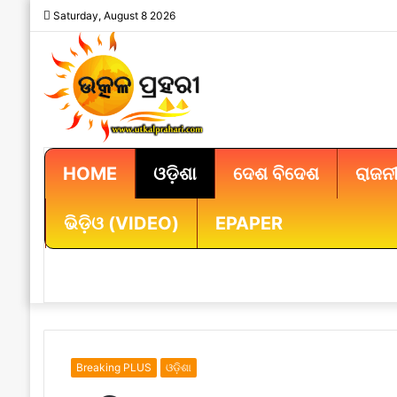
Saturday, August 8 2026
HOME
ଓଡ଼ିଶା
ଦେଶ ବିଦେଶ
ରାଜନୀ
ଭିଡ଼ିଓ (VIDEO)
EPAPER
Breaking PLUS
ଓଡ଼ିଶା