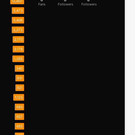
12,807
Fans
Followers
Followers
5,473
5,406
2,272
2,170
2,178
1,055
940
831
821
1,123
683
607
455