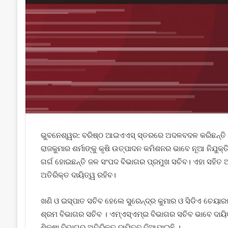
ଭୁବନେଶ୍ୱର: ବରିଷ୍ଠ ଆଇଏଏସ୍ ସ୍ତରରେ ଅଦଳବଦଳ କରିଛନ୍ତି ରା
ରାଜକୁମାର ଶର୍ମାଙ୍କୁ କୃଷି ଉତ୍ପାଦନ କମିଶନର ଭାବେ ନୂଆ ନିଯୁକ୍ତ
ଗର୍ଗ ହୋଇଛନ୍ତି ଜଳ ସଂପଦ ବିଭାଗର ପ୍ରମୁଖ ସଚିବ। ଏହା ସହିତ ଅନୁ
ଅତିରିକ୍ତ ଦାୟିତ୍ୱ ରହିବ।
ଖଣି ଓ ଇସ୍ପାତ ସଚିବ ହେଲେ ସୁରେନ୍ଦ୍ର କୁମାର ଓ ସିଡିଏ ଚେୟାରମ
ଶ୍ରମ ବିଭାଗର ସଚିବ । ଏମ୍‌ଏସ୍‌ଏମ୍ଇ ବିଭାଗର ସଚିବ ଭାବେ ଦାୟି
ଶିକ୍ଷା ବିଭାଗର ଅତିରିକ୍ତ ଦାୟିତ୍ବ ଦିଆଯାଇଛି ।