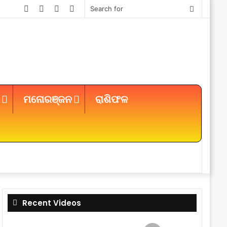
Facebook
Twitter
YouTube
Instagram
Search
for
ମନୋରଞ୍ଜନ
ରାଶିଫଳ
Sidebar
Recent Videos