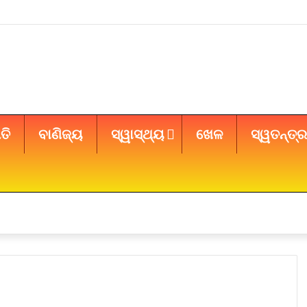
ତି
ବାଣିଜ୍ୟ
ସ୍ୱାସ୍ଥ୍ୟ
ଖେଳ
ସ୍ୱତନ୍ତ୍ର