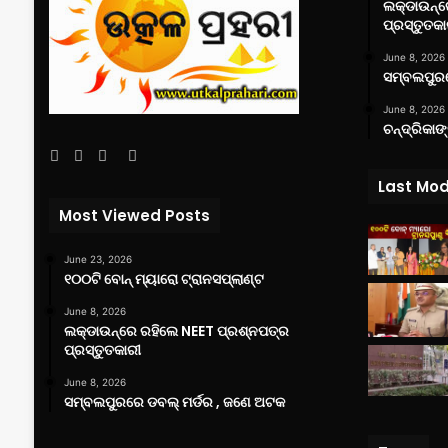
ଲକ୍‌ଡାଉନ୍
ପ୍ରସ୍ତୁତକା
June 8, 2026
ସମ୍ବଲପୁରର
June 8, 2026
ଚନ୍ଦ୍ରିକାଙ
Facebook
Twitter
YouTube
Instagram
Last Mod
Most Viewed Posts
June 23, 2026
୧୦୦ଟି ବୋନ୍ ମ୍ୟାରୋ ଟ୍ରାନସପ୍ଲାଣ୍ଟ
June 8, 2026
ଲକ୍‌ଡାଉନ୍‌ରେ ରହିଲେ NEET ପ୍ରଶ୍ନପତ୍ର
ପ୍ରସ୍ତୁତକାରୀ
June 8, 2026
ସମ୍ବଲପୁରରେ ଡବଲ୍ ମର୍ଡର , ଜଣେ ଅଟକ