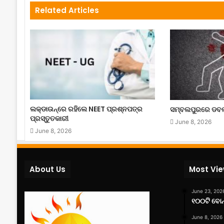
Related Articles
ଲକ୍‌ଡାଉନ୍‌ରେ ରହିଲେ NEET ପ୍ରଶ୍ନପତ୍ର
ସମ୍ବଲପୁରରେ ଡବଲ୍
ପ୍ରସ୍ତୁତକାରୀ
June 8, 2026
June 8, 2026
About Us
Most Vi
June 23, 202
୧୦୦ଟି ବୋନ୍
June 8, 2026