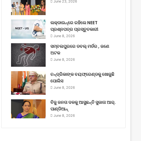
June 23, 2026
ଲକ୍‌ଡାଉନ୍‌ରେ ରହିଲେ NEET
ପ୍ରଶ୍ନପତ୍ର ପ୍ରସ୍ତୁତକାରୀ
June 8, 2026
ସମ୍ବଲପୁରରେ ଡବଲ୍ ମର୍ଡର , ଜଣେ
ଅଟକ
June 8, 2026
ଚନ୍ଦ୍ରିକାଙ୍କ ବୟଫ୍ରେଣ୍ଡକୁ ଖୋଜୁଛି
ପୋଲିସ
June 8, 2026
ବିଜୁ ଜନତା ଦଳକୁ ଆସୁଛନ୍ତି ସୁଜାତା ଆର୍‌.
ପାଣ୍ଡିଆନ୍
June 8, 2026