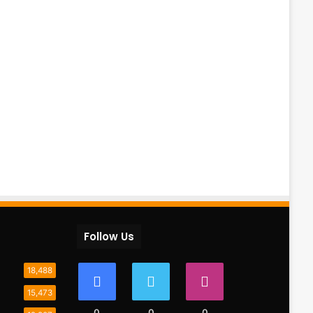
Follow Us
18,488
15,473
0
0
0