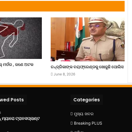
 ମର୍ଡର , ଜଣେ ଅଟକ
ଚନ୍ଦ୍ରିକାଙ୍କ ବୟଫ୍ରେଣ୍ଡକୁ ଖୋଜୁଛି ପୋଲିସ
June 8, 2026
ewed Posts
Categories
6
ମୁଖ୍ୟ ଖବର
 ମ୍ୟାରୋ ଟ୍ରାନସପ୍ଲାଣ୍ଟ
Breaking PLUS