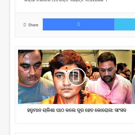
Facebook
Share
ହନୁମାନ ଚାଳିଶା ପାଠ କଲେ ଦୂର ହେବ କୋରୋନା: ସାଂସଦ