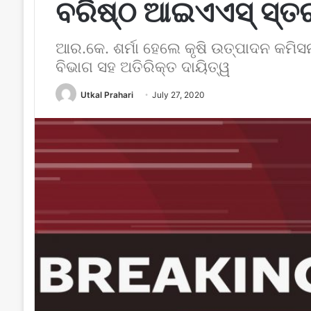
ବରିଷ୍ଠ ଆଇଏଏସ୍ ସ୍
ଆର.କେ. ଶର୍ମା ହେଲେ କୃଷି ଉତ୍ପାଦନ କମିସନ
ବିଭାଗ ସହ ଅତିରିକ୍ତ ଦାୟିତ୍ୱ
Utkal Prahari
July 27, 2020