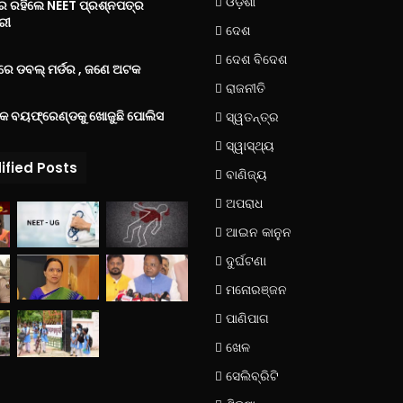
ଓଡ଼ିଶା
‌ରେ ରହିଲେ NEET ପ୍ରଶ୍ନପତ୍ର
ରୀ
ଦେଶ
ଦେଶ ବିଦେଶ
େ ଡବଲ୍ ମର୍ଡର , ଜଣେ ଅଟକ
ରାଜନୀତି
୍କ ବୟଫ୍ରେଣ୍ଡକୁ ଖୋଜୁଛି ପୋଲିସ
ସ୍ୱତନ୍ତ୍ର
ସ୍ୱାସ୍ଥ୍ୟ
ified Posts
ବାଣିଜ୍ୟ
ଅପରାଧ
ଆଇନ କାନୁନ
ଦୁର୍ଘଟଣା
ମନୋରଞ୍ଜନ
ପାଣିପାଗ
ଖେଳ
ସେଲିବ୍ରିଟି