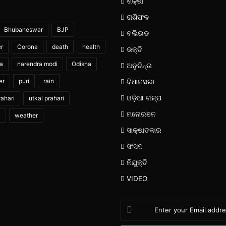
ଶିକ୍ଷା
ରାଶିଫଳ
Bhubaneswar
BJP
ବଲିଉଡ
er
Corona
death
health
ଭକ୍ତି
ia
narendra modi
Odisha
ଅନୁଚିନ୍ତା
er
puri
rain
ବିଧାନସଭା
ଓଡ଼ିଆ ଗଳ୍ପ
ahari
utkal prahari
ମନୋରଞନ
i
weather
ସାକ୍ଷାତକାର
ସଂସଦ
ନିଯୁକ୍ତି
VIDEO
Enter
your
Email