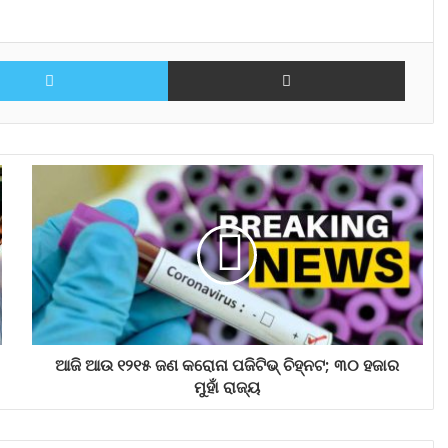
Twitter
Share via Email
ଆଜି ଆଉ ୧୨୧୫ ଜଣ କରୋନା ପଜିଟିଭ୍ ଚିହ୍ନଟ; ୩୦ ହଜାର
ମୁହାଁ ରାଜ୍ୟ