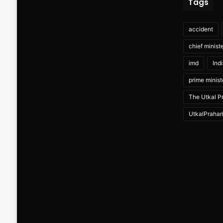
Tags
accident
chief minist
imd
Ind
prime minist
The Utkal Pr
UtkalPrahar