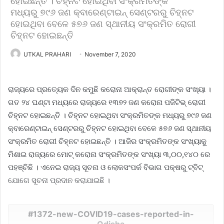
ହୋଇଛନ୍ତି । ଚିହ୍ନଟ ହୋଇଥିବା ସଂକ୍ରମିତଙ୍କ
ମଧ୍ୟରୁ ୭୯୬ ଜଣ କ୍ବାରେଣ୍ଟାଇନ୍‌ ସେଣ୍ଟରରୁ ଚିହ୍ନଟ
ହୋଇଥିବା ବେଳେ ୫୭୬ ଜଣ ସ୍ଥାନୀୟ ସଂକ୍ରମିତ ରୋଗୀ
ଚିହ୍ନଟ ହୋଇଛନ୍ତି
UTKAL PRAHARI
November 7, 2020
ରାଜ୍ୟରେ ପ୍ରତ୍ୟେକ ଦିନ କମୁଛି କରୋନା ଆକ୍ରାନ୍ତ ରୋଗୀଙ୍କ ସଂଖ୍ୟା ।
ଗତ ୨୪ ଘଣ୍ଟା ମଧ୍ୟରେ ରାଜ୍ୟରେ ୧୩୭୨ ଜଣ କରୋନା ପଜିଟିଭ୍ ରୋଗୀ
ଚିହ୍ନଟ ହୋଇଛନ୍ତି । ଚିହ୍ନଟ ହୋଇଥିବା ସଂକ୍ରମିତଙ୍କ ମଧ୍ୟରୁ ୭୯୬ ଜଣ
କ୍ବାରେଣ୍ଟାଇନ୍‌ ସେଣ୍ଟରରୁ ଚିହ୍ନଟ ହୋଇଥିବା ବେଳେ ୫୭୬ ଜଣ ସ୍ଥାନୀୟ
ସଂକ୍ରମିତ ରୋଗୀ ଚିହ୍ନଟ ହୋଇଛନ୍ତି । ଆଜିର ସଂକ୍ରମିତଙ୍କ ସଂଖ୍ୟାକୁ
ମିଶାଇ ରାଜ୍ୟରେ ମୋଟ୍ କରୋନା ସଂକ୍ରମିତଙ୍କ ସଂଖ୍ୟା ୩,୦୦,୧୪୦ ରେ
ପହଞ୍ଚିଛି । ଏନେଇ ରାଜ୍ୟ ସୂଚନା ଓ ଲୋକସଂପର୍କ ବିଭାଗ ପକ୍ଷରୁ ଟ୍ବିଟ୍
ଯୋଗେ ସୂଚନା ପ୍ରଦାନ କରାଯାଇଛି ।
1372-new-COVID19-cases-reported-in-