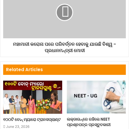
ମହାମାରୀ କରୋନା ପରେ ପରିବର୍ତ୍ତନ ହେବାକୁ ଯାଉଛି ବିଶ୍ୱ -
ପ୍ରଧାନମନ୍ତ୍ରୀ ମୋଦୀ
Related Articles
ଲକ୍‌ଡାଉନ୍‌ରେ ରହିଲେ NEET
୧୦୦ଟି ବୋନ୍ ମ୍ୟାରୋ ଟ୍ରାନସପ୍ଲାଣ୍ଟ
ପ୍ରଶ୍ନପତ୍ର ପ୍ରସ୍ତୁତକାରୀ
June 23, 2026