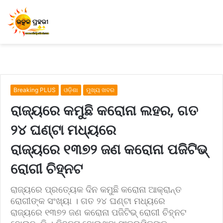
Breaking PLUS
ଓଡ଼ିଶା
ମୁଖ୍ୟ ଖବର
ରାଜ୍ୟରେ କମୁଛି କରୋନା ଲହର, ଗତ
୨୪ ଘଣ୍ଟା ମଧ୍ୟରେ
ରାଜ୍ୟରେ ୧୩୭୨ ଜଣ କରୋନା ପଜିଟିଭ୍
ରୋଗୀ ଚିହ୍ନଟ
ରାଜ୍ୟରେ ପ୍ରତ୍ୟେକ ଦିନ କମୁଛି କରୋନା ଆକ୍ରାନ୍ତ
ରୋଗୀଙ୍କ ସଂଖ୍ୟା । ଗତ ୨୪ ଘଣ୍ଟା ମଧ୍ୟରେ
ରାଜ୍ୟରେ ୧୩୭୨ ଜଣ କରୋନା ପଜିଟିଭ୍ ରୋଗୀ ଚିହ୍ନଟ