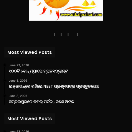
Facebook
Twitter
YouTube
Instagram
Most Viewed Posts
June 23, 2026
୧୦୦ଟି ବୋନ୍ ମ୍ୟାରୋ ଟ୍ରାନସପ୍ଲାଣ୍ଟ
June 8, 2026
ଲକ୍‌ଡାଉନ୍‌ରେ ରହିଲେ NEET ପ୍ରଶ୍ନପତ୍ର ପ୍ରସ୍ତୁତକାରୀ
June 8, 2026
ସମ୍ବଲପୁରରେ ଡବଲ୍ ମର୍ଡର , ଜଣେ ଅଟକ
Most Viewed Posts
June 23, 2026