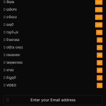
ଶିକ୍ଷା
337
ରାଶିଫଳ
275
ବଲିଉଡ
273
ଭକ୍ତି
258
ଅନୁଚିନ୍ତା
115
ବିଧାନସଭା
81
ଓଡ଼ିଆ ଗଳ୍ପ
63
ମନୋରଞନ
49
ସାକ୍ଷାତକାର
47
ସଂସଦ
40
ନିଯୁକ୍ତି
13
VIDEO
10
Enter
your