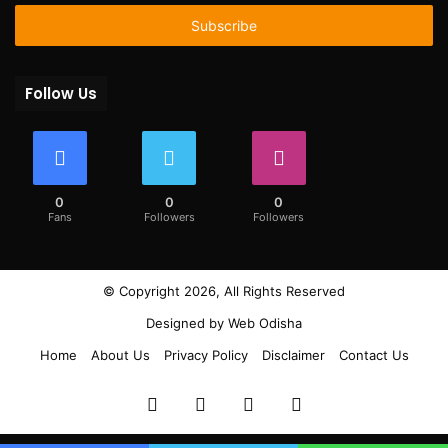
Email
address
Follow Us
0
0
0
Fans
Followers
Followers
© Copyright 2026, All Rights Reserved
Designed by
Web Odisha
Home
About Us
Privacy Policy
Disclaimer
Contact Us
Facebook
Twitter
YouTube
Instagram