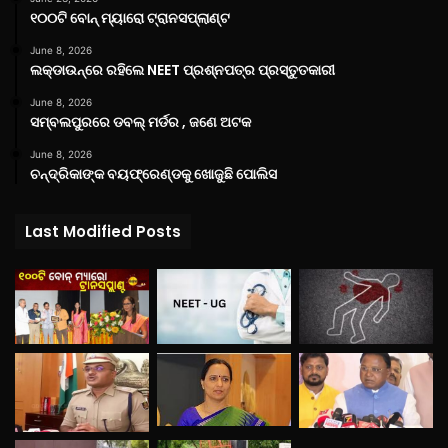
୧୦୦ଟି ବୋନ୍ ମ୍ୟାରୋ ଟ୍ରାନସପ୍ଲାଣ୍ଟ
June 8, 2026
ଲକ୍‌ଡାଉନ୍‌ରେ ରହିଲେ NEET ପ୍ରଶ୍ନପତ୍ର ପ୍ରସ୍ତୁତକାରୀ
June 8, 2026
ସମ୍ବଲପୁରରେ ଡବଲ୍ ମର୍ଡର , ଜଣେ ଅଟକ
June 8, 2026
ଚନ୍ଦ୍ରିକାଙ୍କ ବୟଫ୍ରେଣ୍ଡକୁ ଖୋଜୁଛି ପୋଲିସ
Last Modified Posts