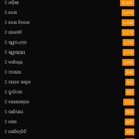
ଓଡ଼ିଶା
12,807
ଦେଶ
5,473
ଦେଶ ବିଦେଶ
5,406
ରାଜନୀତି
2,272
ସ୍ୱତନ୍ତ୍ର
2,170
ସ୍ୱାସ୍ଥ୍ୟ
2,178
ବାଣିଜ୍ୟ
1,055
ଅପରାଧ
940
ଆଇନ କାନୁନ
831
ଦୁର୍ଘଟଣା
821
ମନୋରଞ୍ଜନ
1,123
ପାଣିପାଗ
683
ଖେଳ
607
ସେଲିବ୍ରିଟି
455