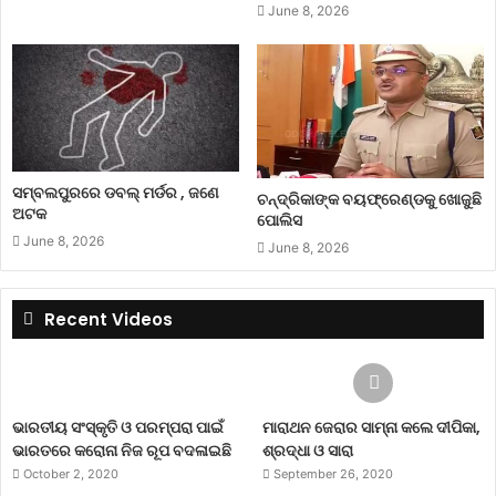
June 8, 2026
ସମ୍ବଲପୁରରେ ଡବଲ୍ ମର୍ଡର , ଜଣେ
ଚନ୍ଦ୍ରିକାଙ୍କ ବୟଫ୍ରେଣ୍ଡକୁ ଖୋଜୁଛି
ଅଟକ
ପୋଲିସ
June 8, 2026
June 8, 2026
Recent Videos
ଭାରତୀୟ ସଂସ୍କୃତି ଓ ପରମ୍ପରା ପାଇଁ
ମାରାଥନ ଜେରାର ସାମ୍ନା କଲେ ଦୀପିକା,
ଭାରତରେ କରୋନା ନିଜ ରୂପ ବଦଳାଇଛି
ଶ୍ରଦ୍ଧା ଓ ସାରା
October 2, 2020
September 26, 2020