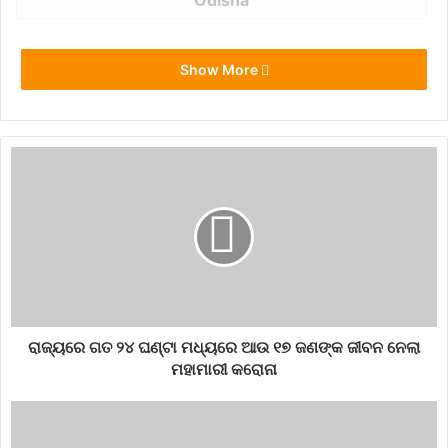
Odisha
Show More
ରାଜ୍ୟରେ ଗତ ୨୪ ଘଣ୍ଟା ମଧ୍ୟରେ ଆଉ ୧୭ ଜଣଙ୍କ ଜୀବନ ନେଲା
ମହାମାରୀ କରୋନା