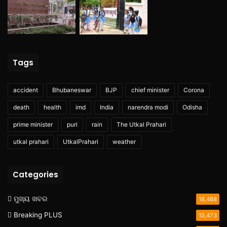
Tags
accident
Bhubaneswar
BJP
chief minister
Corona
death
health
imd
India
narendra modi
Odisha
prime minister
puri
rain
The Utkal Prahari
utkal prahari
UtkalPrahari
weather
Categories
ମୁଖ୍ୟ ଖବର
18,488
Breaking PLUS
15,473