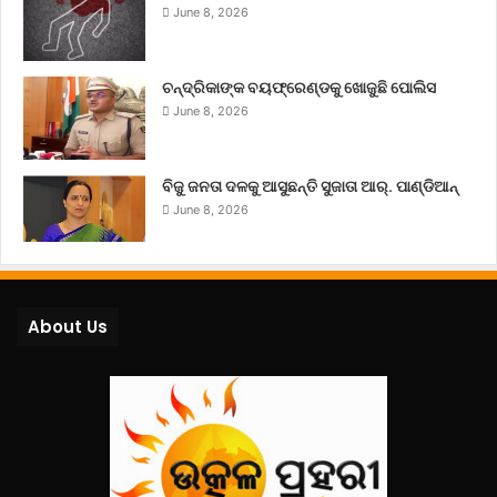
June 8, 2026
ଚନ୍ଦ୍ରିକାଙ୍କ ବୟଫ୍ରେଣ୍ଡକୁ ଖୋଜୁଛି ପୋଲିସ
June 8, 2026
ବିଜୁ ଜନତା ଦଳକୁ ଆସୁଛନ୍ତି ସୁଜାତା ଆର୍‌. ପାଣ୍ଡିଆନ୍
June 8, 2026
About Us