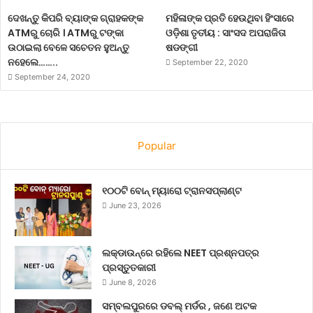
ଦେଖନ୍ତୁ କିପରି ବ୍ୟାଙ୍କ ଗ୍ରାହକଙ୍କ
ମହିଳାଙ୍କ ପ୍ରତି ହେଉଥିବା ହିଂସାରେ
ATMରୁ ଚୋରି । ATMରୁ ଟଙ୍କା
ଓଡ଼ିଶା ତୃତୀୟ : ସାଂସଦ ଅପରାଜିତା
ଉଠାଇଲା ବେଳେ ସଚେତନ ହୁଅନ୍ତୁ
ଷଡଙ୍ଗୀ
ନହେଲେ……..
September 22, 2020
September 24, 2020
Popular
୧୦୦ଟି ବୋନ୍ ମ୍ୟାରୋ ଟ୍ରାନସପ୍ଲାଣ୍ଟ
June 23, 2026
ଲକ୍‌ଡାଉନ୍‌ରେ ରହିଲେ NEET ପ୍ରଶ୍ନପତ୍ର
ପ୍ରସ୍ତୁତକାରୀ
June 8, 2026
ସମ୍ବଲପୁରରେ ଡବଲ୍ ମର୍ଡର , ଜଣେ ଅଟକ