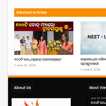
Related Articles
ଲକ୍‌ଡାଉନ୍‌ରେ ରହି
୧୦୦ଟି ବୋନ୍ ମ୍ୟାରୋ ଟ୍ରାନସପ୍ଲାଣ୍ଟ
ପ୍ରସ୍ତୁତକାରୀ
June 23, 2026
June 8, 2026
About Us
Most Vi
June 23, 202
୧୦୦ଟି ବୋନ୍