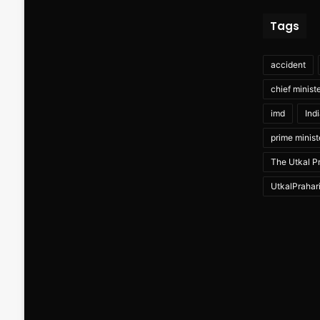
Tags
accident
chief minist
imd
Ind
prime minist
The Utkal Pr
UtkalPrahar