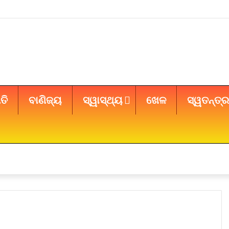
ତି
ବାଣିଜ୍ୟ
ସ୍ୱାସ୍ଥ୍ୟ
ଖେଳ
ସ୍ୱତନ୍ତ୍ର