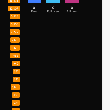
15,473
0
0
0
12,807
Fans
Followers
Followers
5,473
5,406
2,272
2,170
2,178
1,055
940
831
821
1,123
683
607