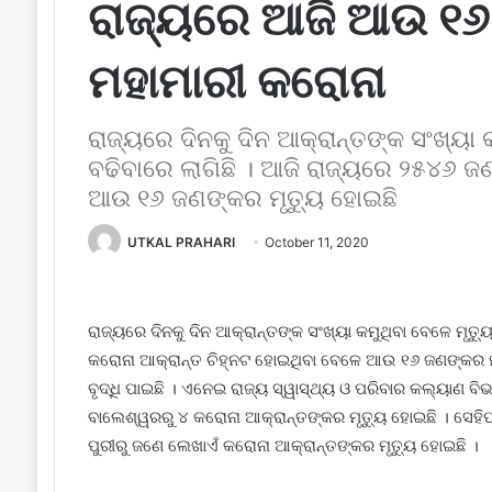
ରାଜ୍ୟରେ ଆଜି ଆଉ ୧୬
ମହାମାରୀ କରୋନା
ରାଜ୍ୟରେ ଦିନକୁ ଦିନ ଆକ୍ରାନ୍ତଙ୍କ ସଂଖ୍ୟା କ
ବଢିବାରେ ଲାଗିଛି । ଆଜି ରାଜ୍ୟରେ ୨୫୪୬ ଜ
ଆଉ ୧୬ ଜଣଙ୍କର ମୃତ୍ୟୁ ହୋଇଛି
UTKAL PRAHARI
October 11, 2020
ରାଜ୍ୟରେ ଦିନକୁ ଦିନ ଆକ୍ରାନ୍ତଙ୍କ ସଂଖ୍ୟା କମୁଥିବା ବେଳେ ମୃତ୍ୟ
କରୋନା ଆକ୍ରାନ୍ତ ଚିହ୍ନଟ ହୋଇଥିବା ବେଳେ ଆଉ ୧୬ ଜଣଙ୍କର ମୃତ୍
ବୃଦ୍ଧି ପାଇଛି । ଏନେଇ ରାଜ୍ୟ ସ୍ୱାସ୍ଥ୍ୟ ଓ ପରିବାର କଲ୍ୟାଣ ବିଭ
ବାଲେଶ୍ୱରରୁ ୪ କରୋନା ଆକ୍ରାନ୍ତଙ୍କର ମୃତ୍ୟୁ ହୋଇଛି । ସେହିପରି
ପୁରୀରୁ ଜଣେ ଲେଖାଏଁ କରୋନା ଆକ୍ରାନ୍ତଙ୍କର ମୃତ୍ୟୁ ହୋଇଛି ।