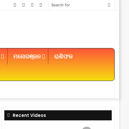
Facebook
Twitter
YouTube
Instagram
Search
for
ମନୋରଞ୍ଜନ
ରାଶିଫଳ
Sidebar
Recent Videos