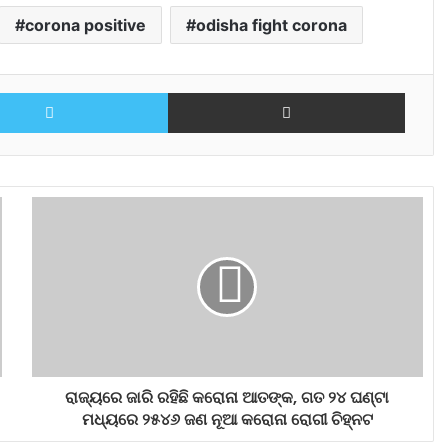
corona positive
odisha fight corona
Twitter
Share via Email
ରାଜ୍ୟରେ ଜାରି ରହିଛି କରୋନା ଆତଙ୍କ, ଗତ ୨୪ ଘଣ୍ଟା
ମଧ୍ୟରେ ୨୫୪୬ ଜଣ ନୂଆ କରୋନା ରୋଗୀ ଚିହ୍ନଟ