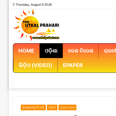
Thursday, August 6 2026
HOME
ଓଡ଼ିଶା
ଦେଶ ବିଦେଶ
ରାଜନୀ
ଭିଡ଼ିଓ (VIDEO)
EPAPER
Breaking PLUS
ଓଡ଼ିଶା
ମୁଖ୍ୟ ଖବର