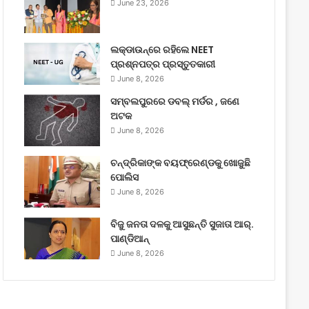
June 23, 2026
ଲକ୍‌ଡାଉନ୍‌ରେ ରହିଲେ NEET
ପ୍ରଶ୍ନପତ୍ର ପ୍ରସ୍ତୁତକାରୀ
June 8, 2026
ସମ୍ବଲପୁରରେ ଡବଲ୍ ମର୍ଡର , ଜଣେ
ଅଟକ
June 8, 2026
ଚନ୍ଦ୍ରିକାଙ୍କ ବୟଫ୍ରେଣ୍ଡକୁ ଖୋଜୁଛି
ପୋଲିସ
June 8, 2026
ବିଜୁ ଜନତା ଦଳକୁ ଆସୁଛନ୍ତି ସୁଜାତା ଆର୍‌.
ପାଣ୍ଡିଆନ୍
June 8, 2026