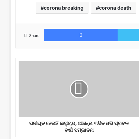
corona breaking
corona death
Facebook
Share
ଘନୀଭୂତ ହେଉଛି ଲଘୁଚାପ, ଆସନ୍ତା ୩ଦିନ ଧରି ପ୍ରବଳ
ବର୍ଷା ସମ୍ଭାବନା