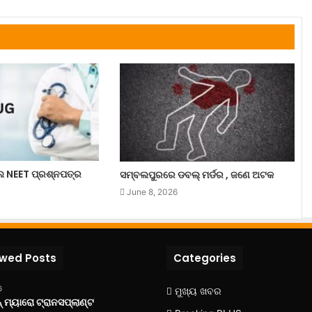
ଲେ NEET ପ୍ରଶ୍ନପତ୍ର
ସମ୍ବଲପୁରରେ ଡବଲ୍ ମର୍ଡର , ଜଣେ ଅଟକ
June 8, 2026
ewed Posts
Categories
6
ମୁଖ୍ୟ ଖବର
 ମ୍ୟାରୋ ଟ୍ରାନସପ୍ଲାଣ୍ଟ