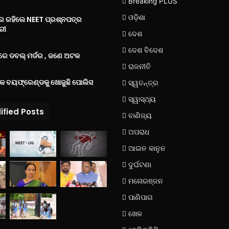
Breaking PLUS
ଓଡ଼ିଶା
‌ରେ ରହିଲେ NEET ପ୍ରଶ୍ନପତ୍ର
ରୀ
ଦେଶ
ଦେଶ ବିଦେଶ
େ ଡବଲ୍ ମର୍ଡର , ଜଣେ ଅଟକ
ରାଜନୀତି
୍କ ବୟଫ୍ରେଣ୍ଡକୁ ଖୋଜୁଛି ପୋଲିସ
ସ୍ୱତନ୍ତ୍ର
ସ୍ୱାସ୍ଥ୍ୟ
ified Posts
ବାଣିଜ୍ୟ
ଅପରାଧ
ଆଇନ କାନୁନ
ଦୁର୍ଘଟଣା
ମନୋରଞ୍ଜନ
ପାଣିପାଗ
ଖେଳ