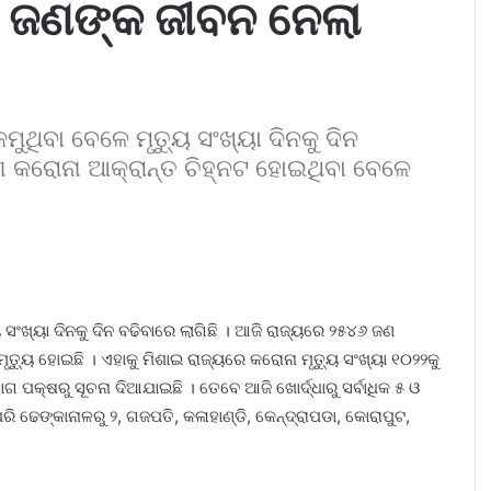
 ଜଣଙ୍କ ଜୀବନ ନେଲା
ମୁଥିବା ବେଳେ ମୃତ୍ୟୁ ସଂଖ୍ୟା ଦିନକୁ ଦିନ
ଣ କରୋନା ଆକ୍ରାନ୍ତ ଚିହ୍ନଟ ହୋଇଥିବା ବେଳେ
ୁ ସଂଖ୍ୟା ଦିନକୁ ଦିନ ବଢିବାରେ ଲାଗିଛି । ଆଜି ରାଜ୍ୟରେ ୨୫୪୬ ଜଣ
ୟୁ ହୋଇଛି । ଏହାକୁ ମିଶାଇ ରାଜ୍ୟରେ କରୋନା ମୃତ୍ୟୁ ସଂଖ୍ୟା ୧୦୨୨କୁ
ାଗ ପକ୍ଷରୁ ସୂଚନା ଦିଆଯାଇଛି । ତେବେ ଆଜି ଖୋର୍ଦ୍ଧାରୁ ସର୍ବାଧିକ ୫ ଓ
 ଢେଙ୍କାନାଳରୁ ୨, ଗଜପତି, କଳାହାଣ୍ଡି, କେନ୍ଦ୍ରାପଡା, କୋରାପୁଟ,