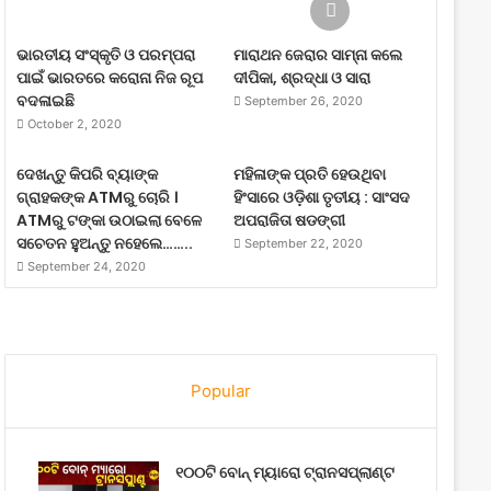
ଭାରତୀୟ ସଂସ୍କୃତି ଓ ପରମ୍ପରା
ମାରାଥନ ଜେରାର ସାମ୍ନା କଲେ
ପାଇଁ ଭାରତରେ କରୋନା ନିଜ ରୂପ
ଦୀପିକା, ଶ୍ରଦ୍ଧା ଓ ସାରା
ବଦଳାଇଛି
September 26, 2020
October 2, 2020
ଦେଖନ୍ତୁ କିପରି ବ୍ୟାଙ୍କ
ମହିଳାଙ୍କ ପ୍ରତି ହେଉଥିବା
ଗ୍ରାହକଙ୍କ ATMରୁ ଚୋରି ।
ହିଂସାରେ ଓଡ଼ିଶା ତୃତୀୟ : ସାଂସଦ
ATMରୁ ଟଙ୍କା ଉଠାଇଲା ବେଳେ
ଅପରାଜିତା ଷଡଙ୍ଗୀ
ସଚେତନ ହୁଅନ୍ତୁ ନହେଲେ……..
September 22, 2020
September 24, 2020
Popular
୧୦୦ଟି ବୋନ୍ ମ୍ୟାରୋ ଟ୍ରାନସପ୍ଲାଣ୍ଟ