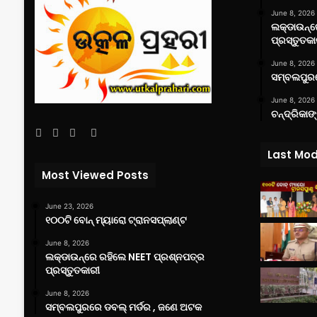
June 8, 2026
ଲକ୍‌ଡାଉନ୍
ପ୍ରସ୍ତୁତକା
June 8, 2026
ସମ୍ବଲପୁରର
June 8, 2026
ଚନ୍ଦ୍ରିକାଙ
Facebook
Twitter
YouTube
Instagram
Last Mod
Most Viewed Posts
June 23, 2026
୧୦୦ଟି ବୋନ୍ ମ୍ୟାରୋ ଟ୍ରାନସପ୍ଲାଣ୍ଟ
June 8, 2026
ଲକ୍‌ଡାଉନ୍‌ରେ ରହିଲେ NEET ପ୍ରଶ୍ନପତ୍ର
ପ୍ରସ୍ତୁତକାରୀ
June 8, 2026
ସମ୍ବଲପୁରରେ ଡବଲ୍ ମର୍ଡର , ଜଣେ ଅଟକ