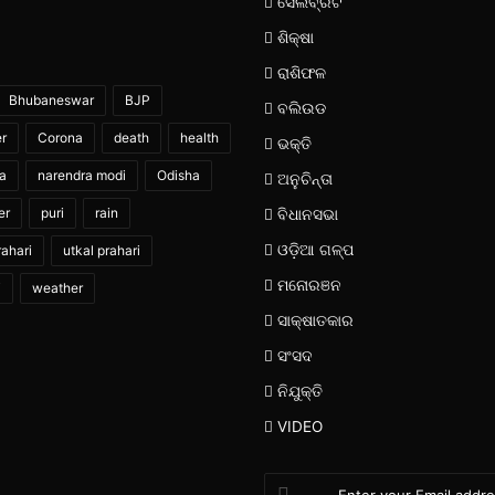
ସେଲିବ୍ରିଟି
ଶିକ୍ଷା
ରାଶିଫଳ
Bhubaneswar
BJP
ବଲିଉଡ
er
Corona
death
health
ଭକ୍ତି
ia
narendra modi
Odisha
ଅନୁଚିନ୍ତା
er
puri
rain
ବିଧାନସଭା
ଓଡ଼ିଆ ଗଳ୍ପ
ahari
utkal prahari
ମନୋରଞନ
i
weather
ସାକ୍ଷାତକାର
ସଂସଦ
ନିଯୁକ୍ତି
VIDEO
Enter