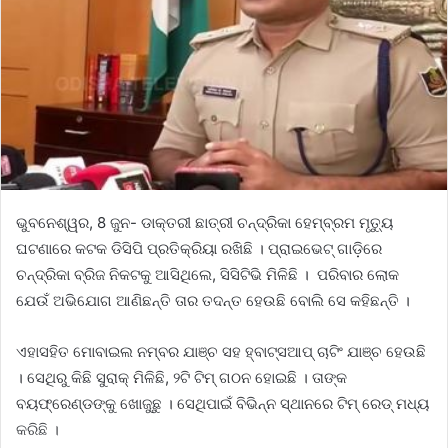
ଭୁବନେଶ୍ୱର, 8 ଜୁନ- ଡାକ୍ତରୀ ଛାତ୍ରୀ ଚନ୍ଦ୍ରିକା ହେମ୍ବ୍ରମ ମୃତ୍ୟୁ
ଘଟଣାରେ କଟକ ଡିସିପି ପ୍ରତିକ୍ରିୟା ରଖିଛି । ପ୍ରାଇଭେଟ୍‌ ଗାଡ଼ିରେ
ଚନ୍ଦ୍ରିକା ବ୍ରିଜ ନିକଟକୁ ଆସିଥିଲେ, ସିସିଟିଭି ମିଳିଛି । ପରିବାର ଲୋକ
ଯେଉଁ ଅଭିଯୋଗ ଆଣିଛନ୍ତି ତାର ତଦନ୍ତ ହେଉଛି ବୋଲି ସେ କହିଛନ୍ତି ।
ଏହାସହିତ ମୋବାଇଲ ନମ୍ବର ଯାଞ୍ଚ ସହ ହ୍ବାଟ୍ସଆପ୍‌ ଚାଟିଂ ଯାଞ୍ଚ ହେଉଛି
। ସେଥିରୁ କିଛି ସୁରାକ୍ ମିଳିଛି, ୨ଟି ଟିମ୍‌ ଗଠନ ହୋଇଛି । ତାଙ୍କ
ବୟଫ୍ରେଣ୍ଡଙ୍କୁ ଖୋଜୁଛୁ । ସେଥିପାଇଁ ବିଭିନ୍ନ ସ୍ଥାନରେ ଟିମ୍‌ ରେଡ୍‌ ମଧ୍ୟ
କରିଛି ।