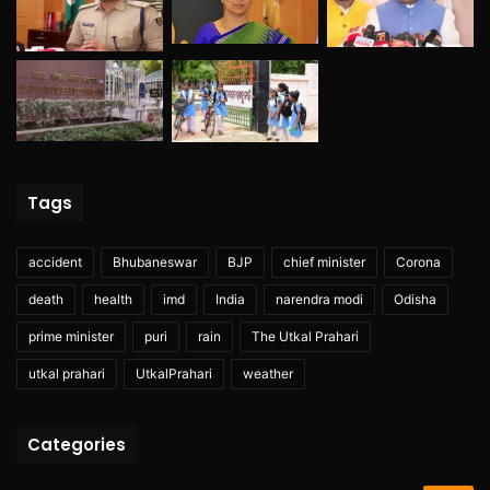
Tags
accident
Bhubaneswar
BJP
chief minister
Corona
death
health
imd
India
narendra modi
Odisha
prime minister
puri
rain
The Utkal Prahari
utkal prahari
UtkalPrahari
weather
Categories