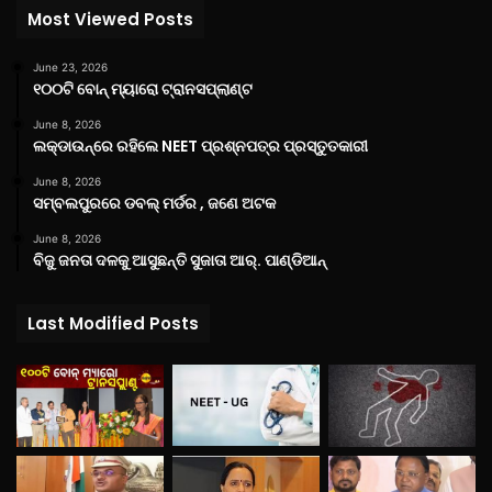
Most Viewed Posts
June 23, 2026
୧୦୦ଟି ବୋନ୍ ମ୍ୟାରୋ ଟ୍ରାନସପ୍ଲାଣ୍ଟ
June 8, 2026
ଲକ୍‌ଡାଉନ୍‌ରେ ରହିଲେ NEET ପ୍ରଶ୍ନପତ୍ର ପ୍ରସ୍ତୁତକାରୀ
June 8, 2026
ସମ୍ବଲପୁରରେ ଡବଲ୍ ମର୍ଡର , ଜଣେ ଅଟକ
June 8, 2026
ବିଜୁ ଜନତା ଦଳକୁ ଆସୁଛନ୍ତି ସୁଜାତା ଆର୍‌. ପାଣ୍ଡିଆନ୍
Last Modified Posts