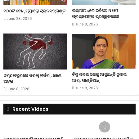
ଲକ୍‌ଡାଉନ୍‌ରେ ରହିଲେ NEET
୧୦୦ଟି ବୋନ୍ ମ୍ୟାରୋ ଟ୍ରାନସପ୍ଲାଣ୍ଟ
ପ୍ରଶ୍ନପତ୍ର ପ୍ରସ୍ତୁତକାରୀ
June 23, 2026
June 8, 2026
ବିଜୁ ଜନତା ଦଳକୁ ଆସୁଛନ୍ତି ସୁଜାତା
ସମ୍ବଲପୁରରେ ଡବଲ୍ ମର୍ଡର , ଜଣେ
ଆର୍‌. ପାଣ୍ଡିଆନ୍
ଅଟକ
June 8, 2026
June 8, 2026
Recent Videos