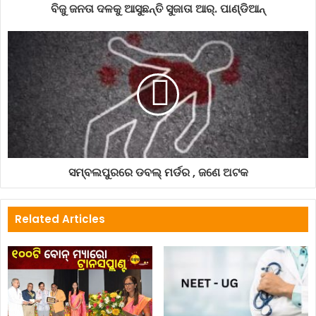
ବିଜୁ ଜନତା ଦଳକୁ ଆସୁଛନ୍ତି ସୁଜାତା ଆର୍‌. ପାଣ୍ଡିଆନ୍
ସମ୍ବଲପୁରରେ ଡବଲ୍ ମର୍ଡର , ଜଣେ ଅଟକ
Related Articles