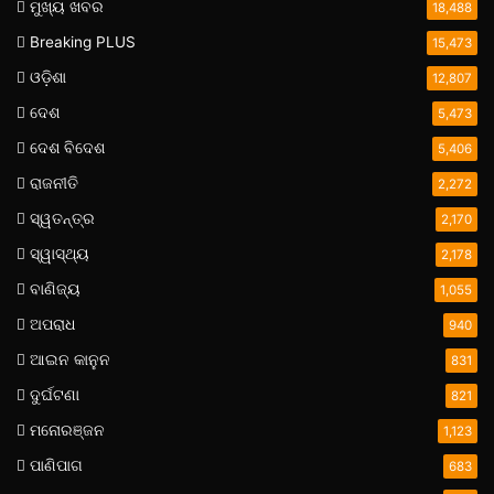
ମୁଖ୍ୟ ଖବର
18,488
Breaking PLUS
15,473
ଓଡ଼ିଶା
12,807
ଦେଶ
5,473
ଦେଶ ବିଦେଶ
5,406
ରାଜନୀତି
2,272
ସ୍ୱତନ୍ତ୍ର
2,170
ସ୍ୱାସ୍ଥ୍ୟ
2,178
ବାଣିଜ୍ୟ
1,055
ଅପରାଧ
940
ଆଇନ କାନୁନ
831
ଦୁର୍ଘଟଣା
821
ମନୋରଞ୍ଜନ
1,123
ପାଣିପାଗ
683