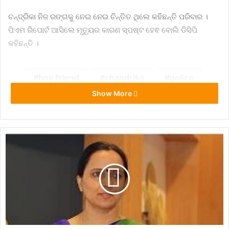
ଚନ୍ଦ୍ରିକା ନିଜ ରଙ୍ଗକୁ ନେଇ ନେଇ ଚିନ୍ତିତ ଥିଲେ କହିଛନ୍ତି ପରିବାର ।
ପିଏମ ରିପୋର୍ଟ ଆସିଲେ ମୃତ୍ୟୁର କାରଣ ସ୍ପଷ୍ଟ ହେଵ ବୋଲି ଡିସିପି
କହିଛନ୍ତି ।
boy friend
chandrika
police
Show More
search