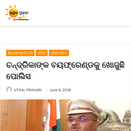
Breaking PLUS
ଓଡ଼ିଶା
ମୁଖ୍ୟ ଖବର
ଚନ୍ଦ୍ରିକାଙ୍କ ବୟଫ୍ରେଣ୍ଡକୁ ଖୋଜୁଛି
ପୋଲିସ
UTKAL PRAHARI
June 8, 2026