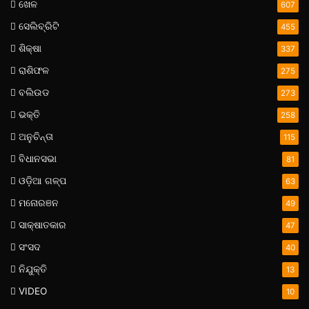
ଖେଳ
607
ସେଲିବ୍ରିଟି
455
ଶିକ୍ଷା
337
ରାଶିଫଳ
275
ବଲିଉଡ
273
ଭକ୍ତି
258
ଅନୁଚିନ୍ତା
115
ବିଧାନସଭା
81
ଓଡ଼ିଆ ଗଳ୍ପ
63
ମନୋରଞନ
49
ସାକ୍ଷାତକାର
47
ସଂସଦ
40
ନିଯୁକ୍ତି
13
VIDEO
10