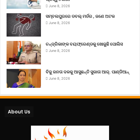
June 8, 2026
ସମ୍ବଲପୁରରେ ଡବଲ୍ ମର୍ଡର , ଜଣେ ଅଟକ
June 8, 2026
ଚନ୍ଦ୍ରିକାଙ୍କ ବୟଫ୍ରେଣ୍ଡକୁ ଖୋଜୁଛି ପୋଲିସ
June 8, 2026
ବିଜୁ ଜନତା ଦଳକୁ ଆସୁଛନ୍ତି ସୁଜାତା ଆର୍‌. ପାଣ୍ଡିଆନ୍
June 8, 2026
About Us