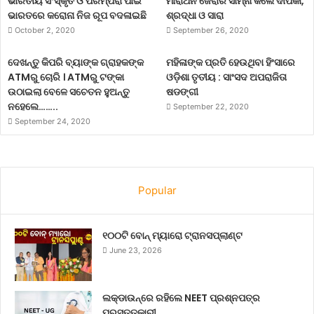
ଭାରତୀୟ ସଂସ୍କୃତି ଓ ପରମ୍ପରା ପାଇଁ
ମାରାଥନ ଜେରାର ସାମ୍ନା କଲେ ଦୀପିକା,
ଭାରତରେ କରୋନା ନିଜ ରୂପ ବଦଳାଇଛି
ଶ୍ରଦ୍ଧା ଓ ସାରା
October 2, 2020
September 26, 2020
ଦେଖନ୍ତୁ କିପରି ବ୍ୟାଙ୍କ ଗ୍ରାହକଙ୍କ
ମହିଳାଙ୍କ ପ୍ରତି ହେଉଥିବା ହିଂସାରେ
ATMରୁ ଚୋରି । ATMରୁ ଟଙ୍କା
ଓଡ଼ିଶା ତୃତୀୟ : ସାଂସଦ ଅପରାଜିତା
ଉଠାଇଲା ବେଳେ ସଚେତନ ହୁଅନ୍ତୁ
ଷଡଙ୍ଗୀ
ନହେଲେ……..
September 22, 2020
September 24, 2020
Popular
୧୦୦ଟି ବୋନ୍ ମ୍ୟାରୋ ଟ୍ରାନସପ୍ଲାଣ୍ଟ
June 23, 2026
ଲକ୍‌ଡାଉନ୍‌ରେ ରହିଲେ NEET ପ୍ରଶ୍ନପତ୍ର
ପ୍ରସ୍ତୁତକାରୀ