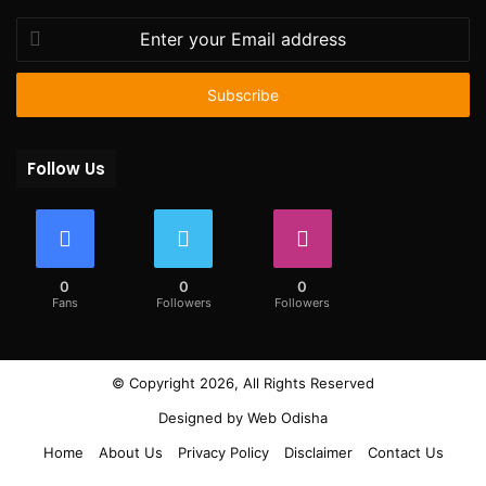
Enter
your
Email
address
Follow Us
0
0
0
Fans
Followers
Followers
© Copyright 2026, All Rights Reserved
Designed by
Web Odisha
Home
About Us
Privacy Policy
Disclaimer
Contact Us