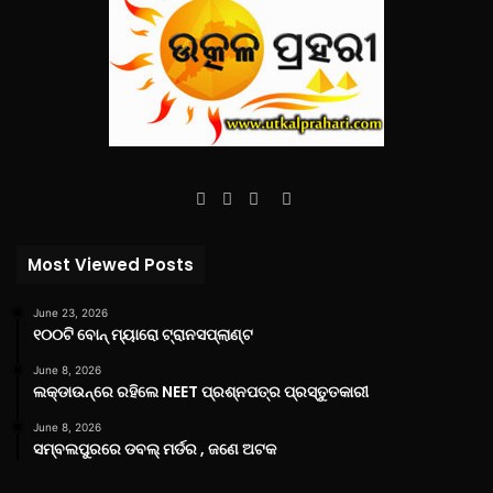
Facebook
Twitter
YouTube
Instagram
Most Viewed Posts
June 23, 2026
୧୦୦ଟି ବୋନ୍ ମ୍ୟାରୋ ଟ୍ରାନସପ୍ଲାଣ୍ଟ
June 8, 2026
ଲକ୍‌ଡାଉନ୍‌ରେ ରହିଲେ NEET ପ୍ରଶ୍ନପତ୍ର ପ୍ରସ୍ତୁତକାରୀ
June 8, 2026
ସମ୍ବଲପୁରରେ ଡବଲ୍ ମର୍ଡର , ଜଣେ ଅଟକ