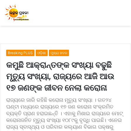
Breaking PLUS
ଓଡ଼ିଶା
ମୁଖ୍ୟ ଖବର
କମୁଛି ଆକ୍ରାନ୍ତଙ୍କ ସଂଖ୍ୟା ବଢୁଛି
ମୃତ୍ୟୁ ସଂଖ୍ୟା, ରାଜ୍ୟରେ ଆଜି ଆଉ
୧୭ ଜଣଙ୍କ ଜୀବନ ନେଲା କରୋନା
ରାଜ୍ୟରେ ଜାରି ରହିଛି କରୋନା ମୃତ୍ୟୁ ସଂଖ୍ୟା । ଗତ୨୪
ଘଣ୍ଟା ମଧ୍ୟରେ ରାଜ୍ୟରେ ୧୭ ଜଣ କରୋନା ସଂକ୍ରମିତ
ବ୍ୟକ୍ତି ପ୍ରାଣ ହରାଇଛନ୍ତି । ଏହାକୁ ମିଶାଇ ରାଜ୍ୟରେ ମୋଟ୍
କରୋନାଜନିତ ମୃତ୍ୟୁ ସଂଖ୍ୟା ୧୦୮୯କୁ ବୃଦ୍ଧି ପାଇଛି। ଏନେଇ
ରାଜ୍ୟ ସ୍ବାସ୍ଥ୍ୟ ଓ ପରିବାର କଲ୍ୟାଣ ବିଭାଗ ପକ୍ଷରୁ