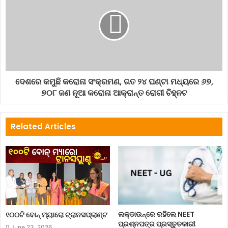
ଦେଶରେ କମୁଛି କରୋନା ସଂକ୍ରମଣ, ଗତ ୨୪ ଘଣ୍ଟା ମଧ୍ୟରେ ୬୭,
୭୦୮ ଜଣ ନୂଆ କରୋନା ଆକ୍ରାନ୍ତ ରୋଗୀ ଚିହ୍ନଟ
Related Articles
ଲକ୍‌ଡାଉନ୍‌ରେ ରହିଲେ NEET
୧୦୦ଟି ବୋନ୍ ମ୍ୟାରୋ ଟ୍ରାନସପ୍ଲାଣ୍ଟ
ପ୍ରଶ୍ନପତ୍ର ପ୍ରସ୍ତୁତକାରୀ
June 23, 2026