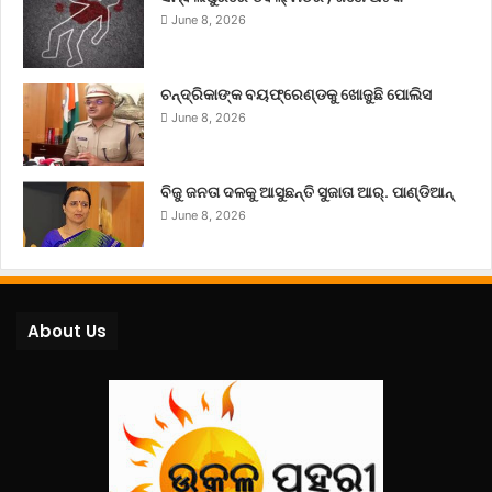
June 8, 2026
ଚନ୍ଦ୍ରିକାଙ୍କ ବୟଫ୍ରେଣ୍ଡକୁ ଖୋଜୁଛି ପୋଲିସ
June 8, 2026
ବିଜୁ ଜନତା ଦଳକୁ ଆସୁଛନ୍ତି ସୁଜାତା ଆର୍‌. ପାଣ୍ଡିଆନ୍
June 8, 2026
About Us