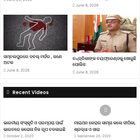
June 8, 2026
ସମ୍ବଲପୁରରେ ଡବଲ୍ ମର୍ଡର , ଜଣେ
ଚନ୍ଦ୍ରିକାଙ୍କ ବୟଫ୍ରେଣ୍ଡକୁ ଖୋଜୁଛି
ଅଟକ
ପୋଲିସ
June 8, 2026
June 8, 2026
Recent Videos
ଭାରତୀୟ ସଂସ୍କୃତି ଓ ପରମ୍ପରା ପାଇଁ
ମାରାଥନ ଜେରାର ସାମ୍ନା କଲେ ଦୀପିକା,
ଭାରତରେ କରୋନା ନିଜ ରୂପ ବଦଳାଇଛି
ଶ୍ରଦ୍ଧା ଓ ସାରା
October 2, 2020
September 26, 2020