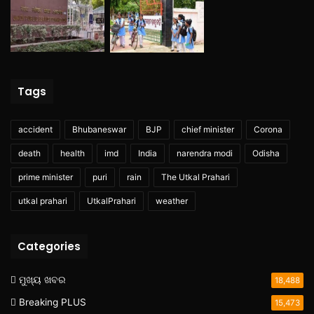
Tags
accident
Bhubaneswar
BJP
chief minister
Corona
death
health
imd
India
narendra modi
Odisha
prime minister
puri
rain
The Utkal Prahari
utkal prahari
UtkalPrahari
weather
Categories
ମୁଖ୍ୟ ଖବର
18,488
Breaking PLUS
15,473