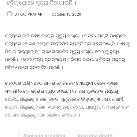
ଟ୍ବିଟ୍ ଯୋଗେ ସୂଚନା ଦିଆଯାଇଛି ।
UTKAL PRAHARI
October 15, 2020
ରାଜ୍ୟରେ ଜାରି ରହିଛି କରୋନା ମୃତ୍ୟୁ ସଂଖ୍ୟା । ଗତ୨୪ ଘଣ୍ଟା ମଧ୍ୟରେ
ରାଜ୍ୟରେ ୧୭ ଜଣ କରୋନା ସଂକ୍ରମିତ ବ୍ୟକ୍ତି ପ୍ରାଣ ହରାଇଛନ୍ତି । ଏହାକୁ
ମିଶାଇ ରାଜ୍ୟରେ ମୋଟ୍ କରୋନାଜନିତ ମୃତ୍ୟୁ ସଂଖ୍ୟା ୧୦୮୯କୁ ବୃଦ୍ଧି
ପାଇଛି। ଏନେଇ ରାଜ୍ୟ ସ୍ବାସ୍ଥ୍ୟ ଓ ପରିବାର କଲ୍ୟାଣ ବିଭାଗ ପକ୍ଷରୁ
ଟ୍ବିଟ୍ ଯୋଗେ ସୂଚନା ଦିଆଯାଇଛି ।
ରାଜ୍ୟରେ ଆଜି ୨୪୭୦ ଆକ୍ରାନ୍ତ ଚିହ୍ନଟ ହୋଇଥିବା ବେଳେ ୧୭ଜଣ
ସଂକ୍ରମିତଙ୍କ କରୋନା ମୁଣ୍ଡ ନେଇଛି। ୧୭ ଜଣ ମୃତକଙ୍କ ମଧ୍ୟରୁ
ଖୋର୍ଦ୍ଧା ଜିଲ୍ଲାରୁ ୪ ଜଣ, କଟକ, ସୁନ୍ଦରଗଡ ଜିଲ୍ଲାରୁ ୩ ଜଣ ଲେଖାଏଁ,
ଗଞ୍ଜାମ ଜିଲ୍ଲାରୁ ୨ ଜଣ, ବାଲେଶ୍ବର, ବୌଦ୍ଧ, ଯାଜପୁର, କଳାହାଣ୍ଡି ଏବଂ
ନୟାଗଡ ଜିଲ୍ଲାରୁ ଜଣେ ଲେଖାଏଁ ରହିଛନ୍ତି ।
corona breaking
corona death