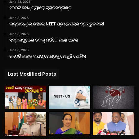
June 23, 2026
୧୦୦ଟି ବୋନ୍ ମ୍ୟାରୋ ଟ୍ରାନସପ୍ଲାଣ୍ଟ
June 8, 2026
ଲକ୍‌ଡାଉନ୍‌ରେ ରହିଲେ NEET ପ୍ରଶ୍ନପତ୍ର ପ୍ରସ୍ତୁତକାରୀ
June 8, 2026
ସମ୍ବଲପୁରରେ ଡବଲ୍ ମର୍ଡର , ଜଣେ ଅଟକ
June 8, 2026
ଚନ୍ଦ୍ରିକାଙ୍କ ବୟଫ୍ରେଣ୍ଡକୁ ଖୋଜୁଛି ପୋଲିସ
Last Modified Posts