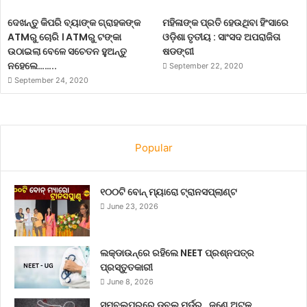
ଦେଖନ୍ତୁ କିପରି ବ୍ୟାଙ୍କ ଗ୍ରାହକଙ୍କ
ମହିଳାଙ୍କ ପ୍ରତି ହେଉଥିବା ହିଂସାରେ
ATMରୁ ଚୋରି । ATMରୁ ଟଙ୍କା
ଓଡ଼ିଶା ତୃତୀୟ : ସାଂସଦ ଅପରାଜିତା
ଉଠାଇଲା ବେଳେ ସଚେତନ ହୁଅନ୍ତୁ
ଷଡଙ୍ଗୀ
ନହେଲେ……..
September 22, 2020
September 24, 2020
Popular
୧୦୦ଟି ବୋନ୍ ମ୍ୟାରୋ ଟ୍ରାନସପ୍ଲାଣ୍ଟ
June 23, 2026
ଲକ୍‌ଡାଉନ୍‌ରେ ରହିଲେ NEET ପ୍ରଶ୍ନପତ୍ର
ପ୍ରସ୍ତୁତକାରୀ
June 8, 2026
ସମ୍ବଲପୁରରେ ଡବଲ୍ ମର୍ଡର , ଜଣେ ଅଟକ