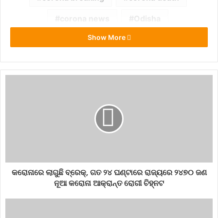
corona news
Odisha
Show More
କରୋନାରେ ଲାଗୁଛି ବ୍ରେକ୍, ଗତ ୨୪ ଘଣ୍ଟାରେ ରାଜ୍ୟରେ ୨୪୭୦ ଜଣ
ନୂଆ କରୋନା ଆକ୍ରାନ୍ତ ରୋଗୀ ଚିହ୍ନଟ