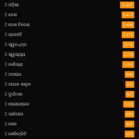
ଓଡ଼ିଶା
12,807
ଦେଶ
5,473
ଦେଶ ବିଦେଶ
5,406
ରାଜନୀତି
2,272
ସ୍ୱତନ୍ତ୍ର
2,170
ସ୍ୱାସ୍ଥ୍ୟ
2,178
ବାଣିଜ୍ୟ
1,055
ଅପରାଧ
940
ଆଇନ କାନୁନ
831
ଦୁର୍ଘଟଣା
821
ମନୋରଞ୍ଜନ
1,123
ପାଣିପାଗ
683
ଖେଳ
607
ସେଲିବ୍ରିଟି
455