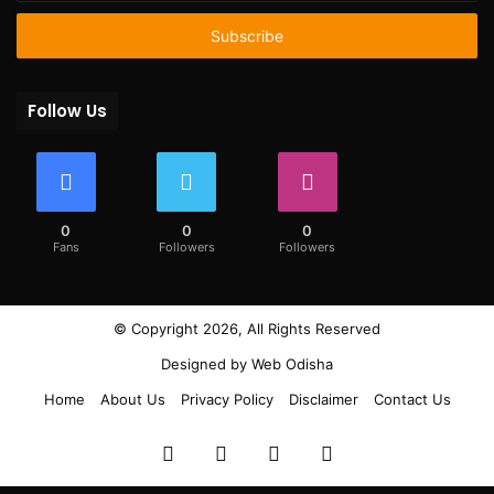
Email
address
Follow Us
0
0
0
Fans
Followers
Followers
© Copyright 2026, All Rights Reserved
Designed by
Web Odisha
Home
About Us
Privacy Policy
Disclaimer
Contact Us
Facebook
Twitter
YouTube
Instagram