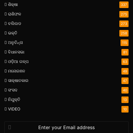
ଶିକ୍ଷା
337
ରାଶିଫଳ
275
ବଲିଉଡ
273
ଭକ୍ତି
258
ଅନୁଚିନ୍ତା
115
ବିଧାନସଭା
81
ଓଡ଼ିଆ ଗଳ୍ପ
63
ମନୋରଞନ
49
ସାକ୍ଷାତକାର
47
ସଂସଦ
40
ନିଯୁକ୍ତି
13
VIDEO
10
Enter
your