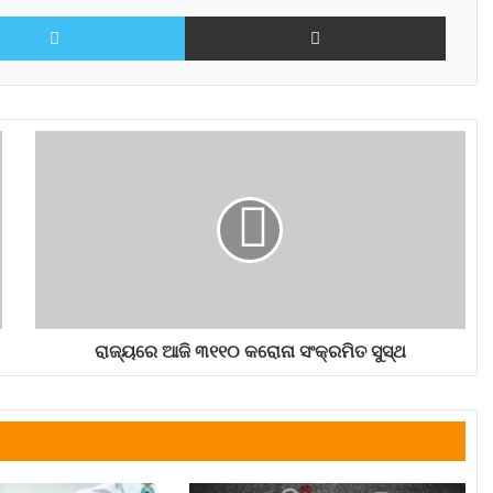
Twitter
Share via Email
ରାଜ୍ୟରେ ଆଜି ୩୧୧୦ କରୋନା ସଂକ୍ରମିତ ସୁସ୍ଥ