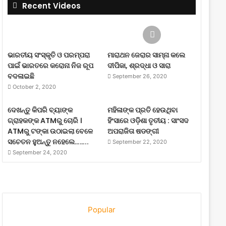
Recent Videos
ଭାରତୀୟ ସଂସ୍କୃତି ଓ ପରମ୍ପରା
ମାରାଥନ ଜେରାର ସାମ୍ନା କଲେ
ପାଇଁ ଭାରତରେ କରୋନା ନିଜ ରୂପ
ଦୀପିକା, ଶ୍ରଦ୍ଧା ଓ ସାରା
ବଦଳାଇଛି
September 26, 2020
October 2, 2020
ଦେଖନ୍ତୁ କିପରି ବ୍ୟାଙ୍କ
ମହିଳାଙ୍କ ପ୍ରତି ହେଉଥିବା
ଗ୍ରାହକଙ୍କ ATMରୁ ଚୋରି ।
ହିଂସାରେ ଓଡ଼ିଶା ତୃତୀୟ : ସାଂସଦ
ATMରୁ ଟଙ୍କା ଉଠାଇଲା ବେଳେ
ଅପରାଜିତା ଷଡଙ୍ଗୀ
ସଚେତନ ହୁଅନ୍ତୁ ନହେଲେ……..
September 22, 2020
September 24, 2020
Popular