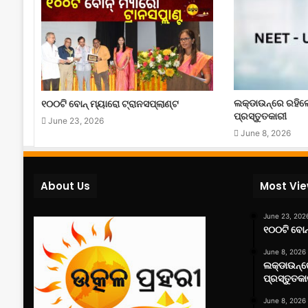
ଲକ୍‌ଡାଉନ୍‌ରେ ରହି
୧୦୦ଟି ବୋନ୍ ମ୍ୟାରୋ ଟ୍ରାନସପ୍ଲାଣ୍ଟ
ପ୍ରସ୍ତୁତକାରୀ
June 23, 2026
June 8, 2026
About Us
Most Vi
June 23, 202
୧୦୦ଟି ବୋନ୍
June 8, 2026
ଲକ୍‌ଡାଉନ୍
ପ୍ରସ୍ତୁତକା
June 8, 2026