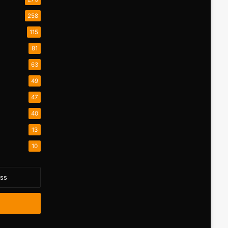
258
115
81
63
49
47
40
13
10