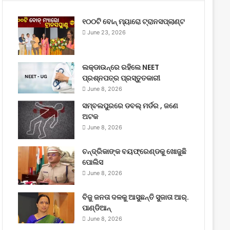
୧୦୦ଟି ବୋନ୍ ମ୍ୟାରୋ ଟ୍ରାନସପ୍ଲାଣ୍ଟ
June 23, 2026
ଲକ୍‌ଡାଉନ୍‌ରେ ରହିଲେ NEET
ପ୍ରଶ୍ନପତ୍ର ପ୍ରସ୍ତୁତକାରୀ
June 8, 2026
ସମ୍ବଲପୁରରେ ଡବଲ୍ ମର୍ଡର , ଜଣେ
ଅଟକ
June 8, 2026
ଚନ୍ଦ୍ରିକାଙ୍କ ବୟଫ୍ରେଣ୍ଡକୁ ଖୋଜୁଛି
ପୋଲିସ
June 8, 2026
ବିଜୁ ଜନତା ଦଳକୁ ଆସୁଛନ୍ତି ସୁଜାତା ଆର୍‌.
ପାଣ୍ଡିଆନ୍
June 8, 2026