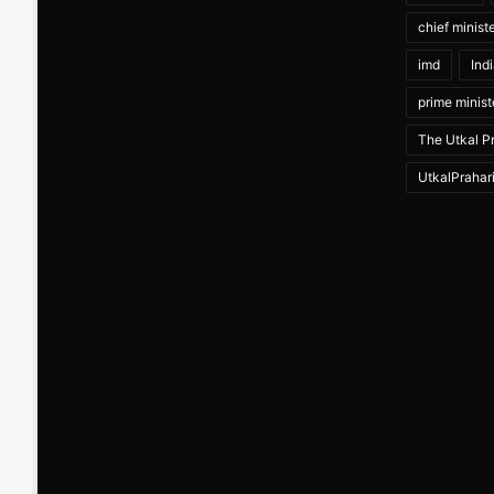
chief minist
imd
Ind
prime minist
The Utkal Pr
UtkalPrahar