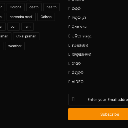
er
Corona
death
health
ଭକ୍ତି
ia
narendra modi
Odisha
ଅନୁଚିନ୍ତା
er
puri
rain
ବିଧାନସଭା
ଓଡ଼ିଆ ଗଳ୍ପ
ahari
utkal prahari
ମନୋରଞନ
i
weather
ସାକ୍ଷାତକାର
ସଂସଦ
ନିଯୁକ୍ତି
VIDEO
Enter
your
Email
address