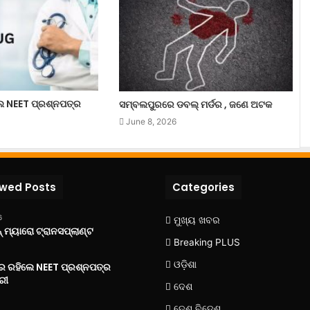
ଲେ NEET ପ୍ରଶ୍ନପତ୍ର
ସମ୍ବଲପୁରରେ ଡବଲ୍ ମର୍ଡର , ଜଣେ ଅଟକ
June 8, 2026
ewed Posts
Categories
6
ମୁଖ୍ୟ ଖବର
 ମ୍ୟାରୋ ଟ୍ରାନସପ୍ଲାଣ୍ଟ
Breaking PLUS
ଓଡ଼ିଶା
‌ରେ ରହିଲେ NEET ପ୍ରଶ୍ନପତ୍ର
ରୀ
ଦେଶ
ଦେଶ ବିଦେଶ