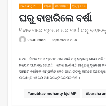
Breaking PLUS
ଓଡ଼ିଶା
ମନୋରଞ୍ଜନ
ମୁଖ୍ୟ ଖବର
ଘରୁ ବାହାରିଲେ ବର୍ଷା
ବିବାଦ ପରେ ପ୍ରଥମ ଥର ପାଇଁ ଘରୁ ବାହାରକୁ 
Utkal Prahari
September 9, 2020
କଟକ : ବିବାଦ ପରେ ପ୍ରଥମ ଥର ପାଇଁ ଘରୁ ବାହାରକୁ ଗଲେ ଅଭିନେତ
ଜଳ୍ପନା ଆରମ୍ଭ ହୋଇଛି । କଟକ ନନ୍ଦିସାହି ଶାଶୁଘରୁ ସୁରକ୍ଷା କର୍ମ
ବାହାରେ ବର୍ଷାଙ୍କ ସମ୍ପର୍କୀୟ କେହି ଜଣେ ତାଙ୍କୁ କାରରେ ଅପେକ୍ଷା କ
ଯାଇଛନ୍ତି ଏନେଇ କିଛି ସ୍ପଷ୍ଟ ଜଣାପଡି ନାହିଁ ।
anubhav mohanty bjd MP
barsha a