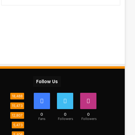
Follow Us
18,488
15,473
0
0
0
12,807
Fans
Followers
Followers
5,473
5,406