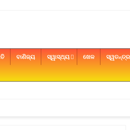
ତି
ବାଣିଜ୍ୟ
ସ୍ୱାସ୍ଥ୍ୟ
ଖେଳ
ସ୍ୱତନ୍ତ୍ର