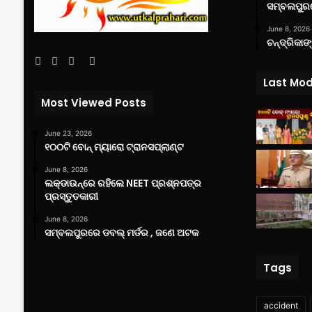
ସମ୍ବଲପୁରର
June 8, 2026
ଚନ୍ଦ୍ରିକାଙ
Facebook
Twitter
YouTube
Instagram
Last Mod
Most Viewed Posts
June 23, 2026
୧୦୦ଟି ବୋନ୍ ମ୍ୟାରୋ ଟ୍ରାନସପ୍ଲାଣ୍ଟ
June 8, 2026
ଲକ୍‌ଡାଉନ୍‌ରେ ରହିଲେ NEET ପ୍ରଶ୍ନପତ୍ର
ପ୍ରସ୍ତୁତକାରୀ
June 8, 2026
ସମ୍ବଲପୁରରେ ଡବଲ୍ ମର୍ଡର , ଜଣେ ଅଟକ
Tags
accident