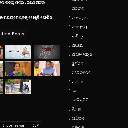
େ ଡବଲ୍ ମର୍ଡର , ଜଣେ ଅଟକ
ରାଜନୀତି
୍କ ବୟଫ୍ରେଣ୍ଡକୁ ଖୋଜୁଛି ପୋଲିସ
ସ୍ୱତନ୍ତ୍ର
ସ୍ୱାସ୍ଥ୍ୟ
ified Posts
ବାଣିଜ୍ୟ
ଅପରାଧ
ଆଇନ କାନୁନ
ଦୁର୍ଘଟଣା
ମନୋରଞ୍ଜନ
ପାଣିପାଗ
ଖେଳ
ସେଲିବ୍ରିଟି
ଶିକ୍ଷା
ରାଶିଫଳ
Bhubaneswar
BJP
ବଲିଉଡ