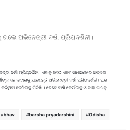
ଗଲେ ଅଭିନେତ୍ରୀ ବର୍ଷା ପ୍ରିୟଦର୍ଶିନୀ।
୍ରୀ ବର୍ଷା ପ୍ରିୟଦର୍ଶିନୀ। ଏହାକୁ ନେଇ ଏବେ ସାଧାରଣରେ କଳ୍ପନା
ୀଙ୍କ ସହ ବାହାରକୁ ଯାଇଛନ୍ତି ଅଭିନେତ୍ରୀ ବର୍ଷା ପ୍ରିୟଦର୍ଶନୀ। ଘର
ରିଥିବା ଦେଖିବାକୁ ମିଳିଛି । ତେବେ ବର୍ଷା କେଉଁଠାକୁ ଓ କାହା ପାଖକୁ
nubhav
barsha pryadarshini
Odisha