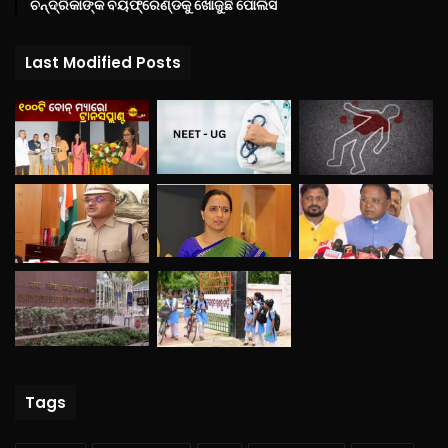
ଚନ୍ଦ୍ରିକାଙ୍କ ବୟଫ୍ରେଣ୍ଡକୁ ଖୋଜୁଛି ପୋଲିସ
Last Modified Posts
Tags