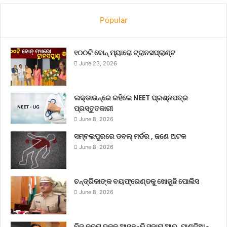
Popular
୧୦୦ଟି ବୋନ୍ ମ୍ୟାରୋ ଟ୍ରାନସପ୍ଲାଣ୍ଟ
June 23, 2026
ଲକ୍‌ଡାଉନ୍‌ରେ ରହିଲେ NEET ପ୍ରଶ୍ନପତ୍ର
ପ୍ରସ୍ତୁତକାରୀ
June 8, 2026
ସମ୍ବଲପୁରରେ ଡବଲ୍ ମର୍ଡର , ଜଣେ ଅଟକ
June 8, 2026
ଚନ୍ଦ୍ରିକାଙ୍କ ବୟଫ୍ରେଣ୍ଡକୁ ଖୋଜୁଛି ପୋଲିସ
June 8, 2026
ବିଜୁ ଜନତା ଦଳକୁ ଆସୁଛନ୍ତି ସୁଜାତା ଆର୍‌. ପାଣ୍ଡିଆନ୍