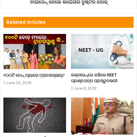
ବାଇଡେନ୍ ନେଲେ କରୋନାର ବୁଷ୍ଟର ଡୋଜ୍
Related Articles
ଲକ୍‌ଡାଉନ୍‌ରେ ରହିଲେ NEET
୧୦୦ଟି ବୋନ୍ ମ୍ୟାରୋ ଟ୍ରାନସପ୍ଲାଣ୍ଟ
ପ୍ରଶ୍ନପତ୍ର ପ୍ରସ୍ତୁତକାରୀ
June 23, 2026
June 8, 2026