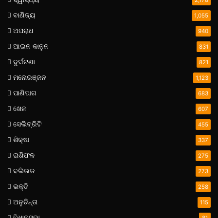
ବାଣିଜ୍ୟ
1,055
ଅପରାଧ
940
ଆଇନ କାନୁନ
831
ଦୁର୍ଘଟଣା
821
ମନୋରଞ୍ଜନ
1,123
ପାଣିପାଗ
683
ଖେଳ
607
ସେଲିବ୍ରିଟି
455
ଶିକ୍ଷା
337
ରାଶିଫଳ
275
ବଲିଉଡ
273
ଭକ୍ତି
258
ଅନୁଚିନ୍ତା
115
ବିଧାନସଭା
81