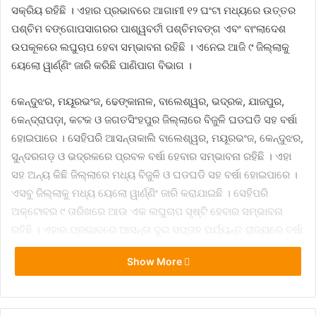
ସକ୍ରିୟ ରହିଛି । ଏହାର ପ୍ରଭାବରେ ଆଗାମୀ ୧୨ ଘଂଟା ମଧ୍ୟରେ ଉତ୍ତର
ପଶ୍ଚିମ ବଙ୍ଗୋପସାଗରର ପାଶ୍ୱବର୍ତୀ ପଶ୍ଚିମବଙ୍ଗ ଏବଂ ବାଂଲାଦେଶ
ଉପକୂଳରେ ଲଘୁଚାପ ହେବା ସମ୍ଭାବନା ରହିଛି । ଏନେଇ ଆଜି ୯ ଜିଲ୍ଲାକୁ
ୟେଲୋ ୱାର୍ଣ୍ଣିଂ ଜାରି କରିଛି ପାଣିପାଗ ବିଭାଗ ।
କେନ୍ଦୁଝର, ମୟୂରଭଂଜ, ଢେଙ୍କାନାଳ, ବାଲେଶ୍ୱର, ଭଦ୍ରକ, ଯାଜପୁର,
କେନ୍ଦ୍ରାପଡ଼ା, କଟକ ଓ ଜଗତସିଂହପୁର ଜିଲ୍ଲାରେ ବିଜୁଳି ଘଡଘଡି ସହ ବର୍ଷା
ହୋଇପାରେ । ସେହିପରି ଆସନ୍ତାକାଲି ବାଲେଶ୍ୱର, ମୟୂରଭଂଜ, କେନ୍ଦୁଝର,
ସୁନ୍ଦରଗଡ଼ ଓ ଭଦ୍ରକରେ ପ୍ରବଳ ବର୍ଷା ହେବାର ସମ୍ଭାବନା ରହିଛି । ଏହା
ସହ ଅନ୍ୟ କିଛି ଜିଲ୍ଲାରେ ମଧ୍ୟ ବିଜୁଳି ଓ ଘଡଘଡି ସହ ବର୍ଷା ହୋଇପାରେ ।
ଏସବୁ ଜିଲ୍ଲାକୁ ମଧ୍ୟ ୟେଲୋ ୱାର୍ଣ୍ଣିଂ ଜାରି କରାଯାଇଛି । ସେହିପରି
ଅକ୍ଟୋବର ୯ ତାରିଖରେ ଆଉ ଏକ ଲଘୁଚାପ ସୃଷ୍ଟି ହେବାର ସମ୍ଭାବନା
ରହିଛି । ଏହାର ପ୍ରଭାବରେ ଆସନ୍ତା ଦୁଇ ସପ୍ତାହ ପର୍ଯ୍ୟନ୍ତ ରାଜ୍ୟରେ ବର୍ଷା
ଜାରି ରହିବ । ବଙ୍ଗୋପସାଗରରେ ଗୋଟିଏ ପରେ ଗୋଟିଏ ଘୂର୍ଣ୍ଣିବଳୟ
Show More
ଫଳରେ ଏହା ଲଘୁଚାପରେ ପରିଣତ ହେବାରୁ ନାହିଁ ନଥିବା ଅସୁବିଧା ଭୋଗୁଛନ୍ତି
ଓଡ଼ିଶା ବାସୀ ।