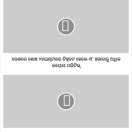
Another cyclone in the Bay of Bengal
Bhubaneswar News
climate news
cyclone news
odisha news
Odisha weather
utkal prahari
weather news
ଦେଶରେ ଶେଷ ୨୪ଘଣ୍ଟାରେ ଚିହ୍ନଟ ହେଲେ ୧୮ ହଜାରରୁ ଅଧିକ
କରୋନା ପଜିଟିଭ୍