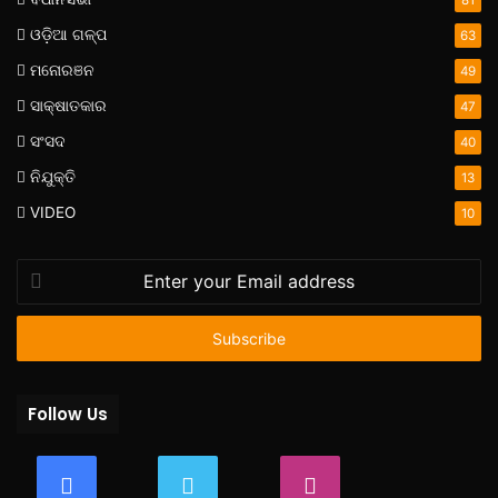
ଓଡ଼ିଆ ଗଳ୍ପ
63
ମନୋରଞନ
49
ସାକ୍ଷାତକାର
47
ସଂସଦ
40
ନିଯୁକ୍ତି
13
VIDEO
10
Enter
your
Email
address
Follow Us