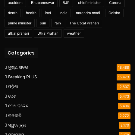
accident
Bhubaneswar
BJP
chief minister
Corona
death
health
imd
India
narendra modi
Odisha
prime minister
puri
rain
The Utkal Prahari
utkal prahari
UtkalPrahari
weather
Categories
ମୁଖ୍ୟ ଖବର
18,488
Breaking PLUS
15,473
ଓଡ଼ିଶା
12,807
ଦେଶ
5,473
ଦେଶ ବିଦେଶ
5,406
ରାଜନୀତି
2,272
ସ୍ୱତନ୍ତ୍ର
2,170
ସ୍ୱାସ୍ଥ୍ୟ
2,178