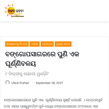
Breaking PLUS
ଓଡ଼ିଶା
ପାଣିପାଗ
ମୁଖ୍ୟ ଖବର
ବଙ୍ଗୋପସାଗରରେ ପୁଣି ଏକ
ଘୂର୍ଣ୍ଣିବଳୟ
୯ ଜିଲ୍ଲାକୁ ୟେଲୋ ୱାର୍ଣ୍ଣିଂ
Utkal Prahari
September 28, 2021
ବଙ୍ଗୋପସାଗରରେ ପୁଣି ଏକ ଘୂର୍ଣ୍ଣିବଳୟ ସୃଷ୍ଟି ହୋଇଛି । ଉତ୍ତରପୂର୍ବ
ତଥା ଏହାର ପାଶ୍ୱବର୍ତ୍ତୀ ପୂର୍ବ-ମଧ୍ୟ ବଙ୍ଗୋପସାଗର ଅଂଚଳରେ ଏହା