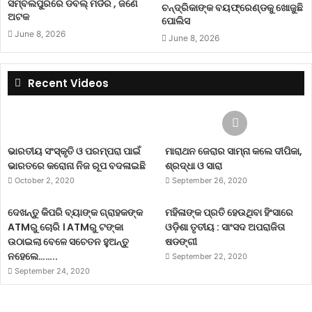
ସମ୍ବଲପୁରରେ ଡବଲ୍ ମର୍ଡର , ଜଣେ
ଚନ୍ଦ୍ରିକାଙ୍କ ବୟଫ୍ରେଣ୍ଡକୁ ଖୋଜୁଛି
ଅଟକ
ପୋଲିସ
June 8, 2026
June 8, 2026
Recent Videos
ଭାରତୀୟ ସଂସ୍କୃତି ଓ ପରମ୍ପରା ପାଇଁ
ମାରାଥନ ଜେରାର ସାମ୍ନା କଲେ ଦୀପିକା,
ଭାରତରେ କରୋନା ନିଜ ରୂପ ବଦଳାଇଛି
ଶ୍ରଦ୍ଧା ଓ ସାରା
October 2, 2020
September 26, 2020
ଦେଖନ୍ତୁ କିପରି ବ୍ୟାଙ୍କ ଗ୍ରାହକଙ୍କ
ମହିଳାଙ୍କ ପ୍ରତି ହେଉଥିବା ହିଂସାରେ
ATMରୁ ଚୋରି । ATMରୁ ଟଙ୍କା
ଓଡ଼ିଶା ତୃତୀୟ : ସାଂସଦ ଅପରାଜିତା
ଉଠାଇଲା ବେଳେ ସଚେତନ ହୁଅନ୍ତୁ
ଷଡଙ୍ଗୀ
ନହେଲେ……..
September 22, 2020
September 24, 2020