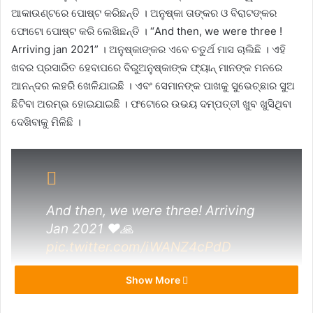
ଆକାଉଣ୍ଟରେ ପୋଷ୍ଟ କରିଛନ୍ତି । ଅନୁଷ୍କା ତାଙ୍କର ଓ ବିରାଟଙ୍କର
ଫୋଟୋ ପୋଷ୍ଟ କରି ଲେଖିଛନ୍ତି । “And then, we were three !
Arriving jan 2021” । ଅନୁଷ୍କାଙ୍କର ଏବେ ଚତୁର୍ଥ ମାସ ଚାଲିଛି । ଏହି
ଖବର ପ୍ରସାରିତ ହେବାପରେ ବିରୁଅନୁଷ୍କାଙ୍କ ଫ୍ୟାନ୍ ମାନଙ୍କ ମନରେ
ଆନନ୍ଦର ଲହରି ଖେଳିଯାଇଛି । ଏବଂ ସେମାନଙ୍କ ପାଖକୁ ସୁଭେଚ୍ଛାର ସୁଅ
ଛିଟିବା ଅରମ୍ଭ ହୋଇଯାଇଛି । ଫଟୋରେ ଉଭୟ ଦମ୍ପତ୍ତୀ ଖୁବ ଖୁସିଥିବା
ଦେଖିବାକୁ ମିଳିଛି ।
And then, we were three! Arriving
Jan 2021 ❤️🙏
pic.twitter.com/iWANZ4cPdD
Show More
— Anushka Sharma
(@AnushkaSharma)
August 27,