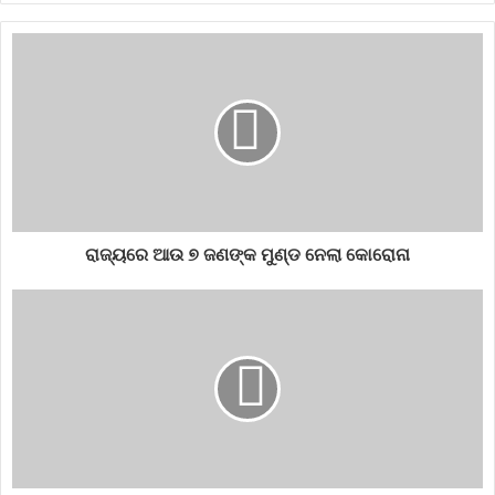
2020
ରାଜ୍ୟରେ ଆଉ ୭ ଜଣଙ୍କ ମୁଣ୍ଡ ନେଲା କୋରୋନା