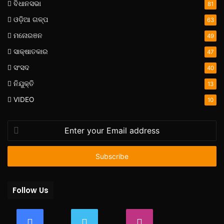
ବିଧାନସଭା
81
ଓଡ଼ିଆ ଗଳ୍ପ
63
ମନୋରଞନ
49
ସାକ୍ଷାତକାର
47
ସଂସଦ
40
ନିଯୁକ୍ତି
13
VIDEO
10
Enter
your
Email
address
Follow Us