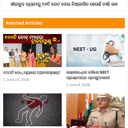
ହୀରାକୁଦ ଡ୍ୟାମରୁ ୧୬ଟି ଗେଟ ଦେଇ ନିଷ୍କାସିତ ହେଉଛି ବର୍ଷା ଜଳ
Related Articles
ଲକ୍‌ଡାଉନ୍‌ରେ ରହିଲେ NEET
୧୦୦ଟି ବୋନ୍ ମ୍ୟାରୋ ଟ୍ରାନସପ୍ଲାଣ୍ଟ
ପ୍ରଶ୍ନପତ୍ର ପ୍ରସ୍ତୁତକାରୀ
June 23, 2026
June 8, 2026