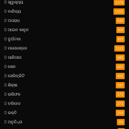
ସ୍ୱାସ୍ଥ୍ୟ
2,178
ବାଣିଜ୍ୟ
1,055
ଅପରାଧ
940
ଆଇନ କାନୁନ
831
ଦୁର୍ଘଟଣା
821
ମନୋରଞ୍ଜନ
1,123
ପାଣିପାଗ
683
ଖେଳ
607
ସେଲିବ୍ରିଟି
455
ଶିକ୍ଷା
337
ରାଶିଫଳ
275
ବଲିଉଡ
273
ଭକ୍ତି
258
ଅନୁଚିନ୍ତା
115