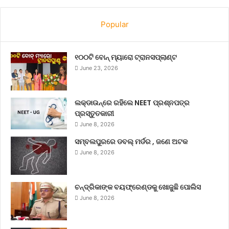
Popular
୧୦୦ଟି ବୋନ୍ ମ୍ୟାରୋ ଟ୍ରାନସପ୍ଲାଣ୍ଟ
June 23, 2026
ଲକ୍‌ଡାଉନ୍‌ରେ ରହିଲେ NEET ପ୍ରଶ୍ନପତ୍ର
ପ୍ରସ୍ତୁତକାରୀ
June 8, 2026
ସମ୍ବଲପୁରରେ ଡବଲ୍ ମର୍ଡର , ଜଣେ ଅଟକ
June 8, 2026
ଚନ୍ଦ୍ରିକାଙ୍କ ବୟଫ୍ରେଣ୍ଡକୁ ଖୋଜୁଛି ପୋଲିସ
June 8, 2026