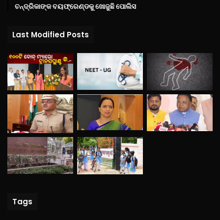
ଚନ୍ଦ୍ରିକାଙ୍କ ବୟଫ୍ରେଣ୍ଡକୁ ଖୋଜୁଛି ପୋଲିସ
Last Modified Posts
Tags