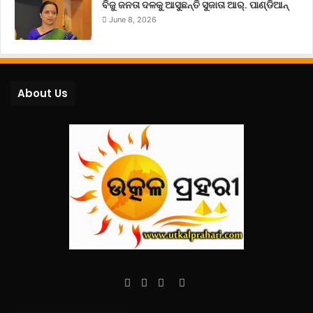
ବିଜୁ ଜନତା ଦଳକୁ ଆସୁଛନ୍ତି ସୁଜାତା ଆର୍‌. ପାଣ୍ଡିଆନ୍
June 8, 2026
About Us
Facebook
Twitter
YouTube
Instagram