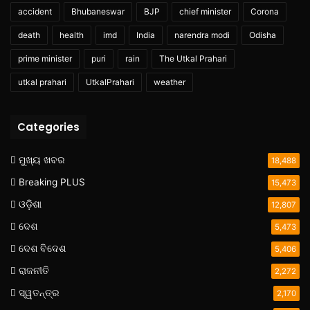
accident
Bhubaneswar
BJP
chief minister
Corona
death
health
imd
India
narendra modi
Odisha
prime minister
puri
rain
The Utkal Prahari
utkal prahari
UtkalPrahari
weather
Categories
ମୁଖ୍ୟ ଖବର
18,488
Breaking PLUS
15,473
ଓଡ଼ିଶା
12,807
ଦେଶ
5,473
ଦେଶ ବିଦେଶ
5,406
ରାଜନୀତି
2,272
ସ୍ୱତନ୍ତ୍ର
2,170