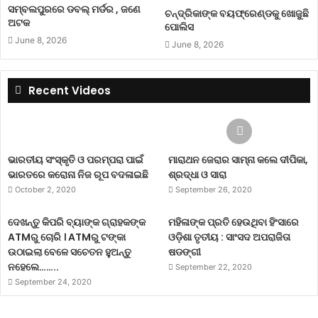
ସମ୍ବଲପୁରରେ ଡବଲ୍ ମର୍ଡର , ଜଣେ
ଚନ୍ଦ୍ରିକାଙ୍କ ବୟଫ୍ରେଣ୍ଡକୁ ଖୋଜୁଛି
ଅଟକ
ପୋଲିସ
June 8, 2026
June 8, 2026
Recent Videos
ଭାରତୀୟ ସଂସ୍କୃତି ଓ ପରମ୍ପରା ପାଇଁ
ମାରାଥନ ଜେରାର ସାମ୍ନା କଲେ ଦୀପିକା,
ଭାରତରେ କରୋନା ନିଜ ରୂପ ବଦଳାଇଛି
ଶ୍ରଦ୍ଧା ଓ ସାରା
October 2, 2020
September 26, 2020
ଦେଖନ୍ତୁ କିପରି ବ୍ୟାଙ୍କ ଗ୍ରାହକଙ୍କ
ମହିଳାଙ୍କ ପ୍ରତି ହେଉଥିବା ହିଂସାରେ
ATMରୁ ଚୋରି । ATMରୁ ଟଙ୍କା
ଓଡ଼ିଶା ତୃତୀୟ : ସାଂସଦ ଅପରାଜିତା
ଉଠାଇଲା ବେଳେ ସଚେତନ ହୁଅନ୍ତୁ
ଷଡଙ୍ଗୀ
ନହେଲେ……..
September 22, 2020
September 24, 2020