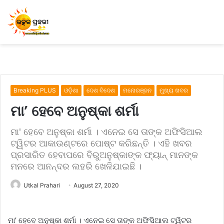
Breaking PLUS
ଓଡ଼ିଶା
ଦେଶ ବିଦେଶ
ମନୋରଞ୍ଜନ
ମୁଖ୍ୟ ଖବର
ମା’ ହେବେ ଅନୁଷ୍କା ଶର୍ମା
ମା' ହେବେ ଅନୁଷ୍କା ଶର୍ମା । ଏନେଇ ସେ ତାଙ୍କ ଅଫିସିଆଲ
ଟ୍ୱିଟର ଆକାଉଣ୍ଟରେ ପୋଷ୍ଟ କରିଛନ୍ତି । ଏହି ଖବର
ପ୍ରସାରିତ ହେବାପରେ ବିରୁଅନୁଷ୍କାଙ୍କ ଫ୍ୟାନ୍ ମାନଙ୍କ
ମନରେ ଆନନ୍ଦର ଲହରି ଖେଳିଯାଇଛି ।
Utkal Prahari
August 27, 2020
ମା’ ହେବେ ଅନୁଷ୍କା ଶର୍ମା । ଏନେଇ ସେ ତାଙ୍କ ଅଫିସିଆଲ ଟ୍ୱିଟର