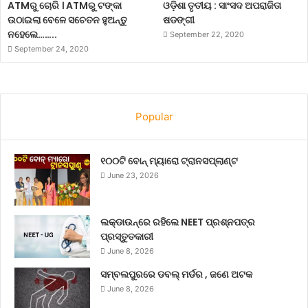
ATMରୁ ଚୋରି । ATMରୁ ଟଙ୍କା
ଓଡ଼ିଶା ତୃତୀୟ : ସାଂସଦ ଅପରାଜିତା
ଉଠାଇଲା ବେଳେ ସଚେତନ ହୁଅନ୍ତୁ
ଷଡଙ୍ଗୀ
ନହେଲେ……..
September 22, 2020
September 24, 2020
Popular
୧୦୦ଟି ବୋନ୍ ମ୍ୟାରୋ ଟ୍ରାନସପ୍ଲାଣ୍ଟ
June 23, 2026
ଲକ୍‌ଡାଉନ୍‌ରେ ରହିଲେ NEET ପ୍ରଶ୍ନପତ୍ର
ପ୍ରସ୍ତୁତକାରୀ
June 8, 2026
ସମ୍ବଲପୁରରେ ଡବଲ୍ ମର୍ଡର , ଜଣେ ଅଟକ
June 8, 2026