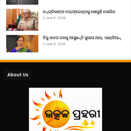
ଚନ୍ଦ୍ରିକାଙ୍କ ବୟଫ୍ରେଣ୍ଡକୁ ଖୋଜୁଛି ପୋଲିସ
June 8, 2026
ବିଜୁ ଜନତା ଦଳକୁ ଆସୁଛନ୍ତି ସୁଜାତା ଆର୍‌. ପାଣ୍ଡିଆନ୍
June 8, 2026
About Us