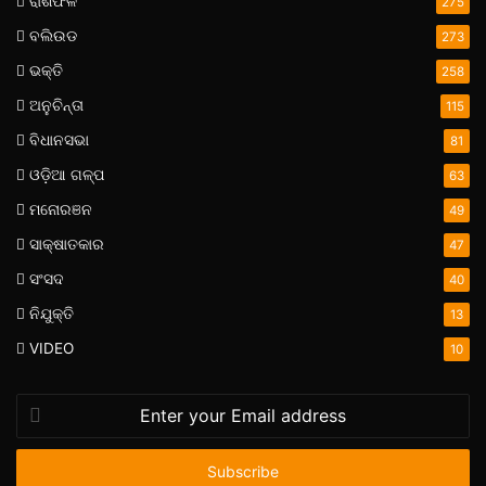
ରାଶିଫଳ
275
ବଲିଉଡ
273
ଭକ୍ତି
258
ଅନୁଚିନ୍ତା
115
ବିଧାନସଭା
81
ଓଡ଼ିଆ ଗଳ୍ପ
63
ମନୋରଞନ
49
ସାକ୍ଷାତକାର
47
ସଂସଦ
40
ନିଯୁକ୍ତି
13
VIDEO
10
Enter
your
Email
address