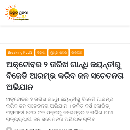
Breaking PLUS
ଓଡ଼ିଶା
ମୁଖ୍ୟ ଖବର
ରାଜନୀତି
ଅକ୍ଟୋବର ୨ ତାରିଖ ଗାନ୍ଧି ଜୟନ୍ତୀରୁ
ବିଜେଡି ଆରମ୍ଭ କରିବ ଜନ ସଚେତନତା
ଅଭିଯାନ
ଅକ୍ଟୋବର ୨ ତାରିଖ ଗାନ୍ଧି ଜୟନ୍ତୀରୁ ବିଜେଡି ଆରମ୍ଭ
କରିବ ଜନ ସଚେତନତା ଅଭିଯାନ । ଚଳିତ ବର୍ଷ କୋଭିଡ୍‌
ମହାମାରୀ ନେଇ ଦଳ ପକ୍ଷରୁ ନଭେମ୍ବର ୨ ତାରିଖ ଯାଏ
ରାଜ୍ୟବ୍ୟାପୀ ଜନ ସଚେତନତା ଅଭିଯାନ ଚାଲିବ