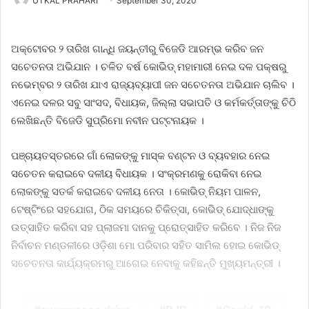
UTKAL PRAHARI
September 30, 2020
ଅକ୍ଟୋବର ୨ ତାରିଖ ଗାନ୍ଧି ଜୟନ୍ତୀରୁ ବିଜେଡି ଆରମ୍ଭ କରିବ ଜନ
ସଚେତନତା ଅଭିଯାନ । ଚଳିତ ବର୍ଷ କୋଭିଡ୍‌ ମହାମାରୀ ନେଇ ଦଳ ପକ୍ଷରୁ
ନଭେମ୍ବର ୨ ତାରିଖ ଯାଏ ରାଜ୍ୟବ୍ୟାପୀ ଜନ ସଚେତନତା ଅଭିଯାନ ଚାଲିବ ।
ଏନେଇ ଦଳର ସବୁ ସାଂସଦ, ବିଧାୟକ, ଜିଲ୍ଲା ସଭାପତି ଓ କର୍ମକର୍ତ୍ତାଙ୍କୁ ଚିଠି
ଲେଖିଛନ୍ତି ବିଜେଡି ସୁପ୍ରିମୋ ନବୀନ ପଟ୍ଟନାୟକ ।
ପଞ୍ଚାୟତସ୍ତରରେ ଗାଁ ଲୋକଙ୍କୁ ମାସ୍କ ବଣ୍ଟନ ଓ ବ୍ୟବହାର ନେଇ
ସଚେତନ କରାଇବେ ଦଳୀୟ ବିଧାୟକ । ସଂକ୍ରମଣକୁ ରୋକିବା ନେଇ
ଲୋକଙ୍କୁ ସତର୍କ କରାଇବେ ଦଳୀୟ ନେତା । କୋଭିଡ୍‌ ନିୟମ ପାଳନ,
ଟେଷ୍ଟିଂରେ ସହଯୋଗ, ଠିକ ସମୟରେ ଚିକିତ୍ସା, କୋଭିଡ୍‌ ଯୋଦ୍ଧାଙ୍କୁ
ଉତ୍ସାହିତ କରିବା ସହ ପ୍ଲାଜମା ଦାନକୁ ପ୍ରୋତ୍ସାହିତ କରିବେ । ନିଜ ନିଜ
ନିର୍ବାଚନ ମଣ୍ଡଳୀରେ ଓଡ଼ିଶା ମୋ ପରିବାର ସହିତ ସାମିଲ ହୋଇ କୋଭିଡ୍‌
ସଚେତନତା କାର୍ଯ୍ୟକ୍ରମରୁ ଆଗେଇ ନେବାକୁ କହିଛନ୍ତି ମୁଖ୍ୟମନ୍ତ୍ରୀ ।