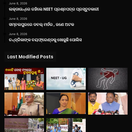
June 8, 2026
ଲକ୍‌ଡାଉନ୍‌ରେ ରହିଲେ NEET ପ୍ରଶ୍ନପତ୍ର ପ୍ରସ୍ତୁତକାରୀ
June 8, 2026
ସମ୍ବଲପୁରରେ ଡବଲ୍ ମର୍ଡର , ଜଣେ ଅଟକ
June 8, 2026
ଚନ୍ଦ୍ରିକାଙ୍କ ବୟଫ୍ରେଣ୍ଡକୁ ଖୋଜୁଛି ପୋଲିସ
Last Modified Posts