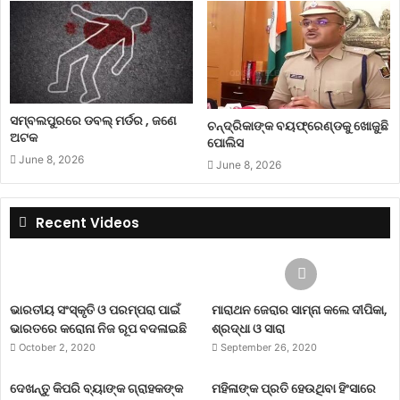
ସମ୍ବଲପୁରରେ ଡବଲ୍ ମର୍ଡର , ଜଣେ
ଚନ୍ଦ୍ରିକାଙ୍କ ବୟଫ୍ରେଣ୍ଡକୁ ଖୋଜୁଛି
ଅଟକ
ପୋଲିସ
June 8, 2026
June 8, 2026
Recent Videos
ଭାରତୀୟ ସଂସ୍କୃତି ଓ ପରମ୍ପରା ପାଇଁ
ମାରାଥନ ଜେରାର ସାମ୍ନା କଲେ ଦୀପିକା,
ଭାରତରେ କରୋନା ନିଜ ରୂପ ବଦଳାଇଛି
ଶ୍ରଦ୍ଧା ଓ ସାରା
October 2, 2020
September 26, 2020
ଦେଖନ୍ତୁ କିପରି ବ୍ୟାଙ୍କ ଗ୍ରାହକଙ୍କ
ମହିଳାଙ୍କ ପ୍ରତି ହେଉଥିବା ହିଂସାରେ