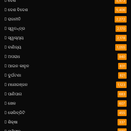
ଦେଶ
5,473
ଦେଶ ବିଦେଶ
5,406
ରାଜନୀତି
2,272
ସ୍ୱତନ୍ତ୍ର
2,170
ସ୍ୱାସ୍ଥ୍ୟ
2,178
ବାଣିଜ୍ୟ
1,055
ଅପରାଧ
940
ଆଇନ କାନୁନ
831
ଦୁର୍ଘଟଣା
821
ମନୋରଞ୍ଜନ
1,123
ପାଣିପାଗ
683
ଖେଳ
607
ସେଲିବ୍ରିଟି
455
ଶିକ୍ଷା
337