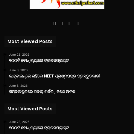
Facebook
Twitter
YouTube
Instagram
Most Viewed Posts
June 23, 2026
୧୦୦ଟି ବୋନ୍ ମ୍ୟାରୋ ଟ୍ରାନସପ୍ଲାଣ୍ଟ
June 8, 2026
ଲକ୍‌ଡାଉନ୍‌ରେ ରହିଲେ NEET ପ୍ରଶ୍ନପତ୍ର ପ୍ରସ୍ତୁତକାରୀ
June 8, 2026
ସମ୍ବଲପୁରରେ ଡବଲ୍ ମର୍ଡର , ଜଣେ ଅଟକ
Most Viewed Posts
June 23, 2026
୧୦୦ଟି ବୋନ୍ ମ୍ୟାରୋ ଟ୍ରାନସପ୍ଲାଣ୍ଟ