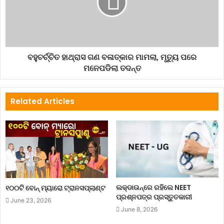
ବହୁଚର୍ଚ୍ଚିତ ହାଥ୍ରାସ ଗଣ ବଳାତ୍କାର ମାମଲା, ମୃତ୍ୟୁ ପରେ
ମନେପଡିଲା ତଦନ୍ତ
Related Articles
ଲକ୍‌ଡାଉନ୍‌ରେ ରହିଲେ NEET
୧୦୦ଟି ବୋନ୍ ମ୍ୟାରୋ ଟ୍ରାନସପ୍ଲାଣ୍ଟ
ପ୍ରଶ୍ନପତ୍ର ପ୍ରସ୍ତୁତକାରୀ
June 23, 2026
June 8, 2026