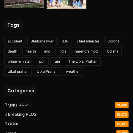
Tags
accident
Bhubaneswar
BJP
chief minister
Corona
death
health
imd
India
narendra modi
Odisha
prime minister
puri
rain
The Utkal Prahari
utkal prahari
UtkalPrahari
weather
Categories
ମୁଖ୍ୟ ଖବର
18,488
Breaking PLUS
15,473
ଓଡ଼ିଶା
12,807