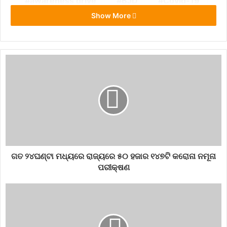
awareness drive
BJD
Covid-19
Show More
launch
Oct-2
ଗତ ୨୪ଘଣ୍ଟା ମଧ୍ୟରେ ରାଜ୍ୟରେ ୫୦ ହଜାର ୧୪୭ଟି କରୋନା ନମୂନା
ପରୀକ୍ଷଣ