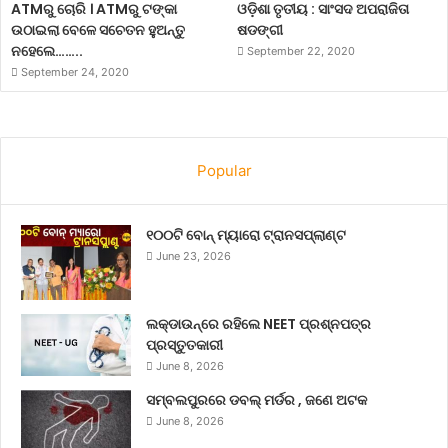
ATMରୁ ଚୋରି । ATMରୁ ଟଙ୍କା
ଓଡ଼ିଶା ତୃତୀୟ : ସାଂସଦ ଅପରାଜିତା
ଉଠାଇଲା ବେଳେ ସଚେତନ ହୁଅନ୍ତୁ
ଷଡଙ୍ଗୀ
ନହେଲେ……..
September 22, 2020
September 24, 2020
Popular
୧୦୦ଟି ବୋନ୍ ମ୍ୟାରୋ ଟ୍ରାନସପ୍ଲାଣ୍ଟ
June 23, 2026
ଲକ୍‌ଡାଉନ୍‌ରେ ରହିଲେ NEET ପ୍ରଶ୍ନପତ୍ର
ପ୍ରସ୍ତୁତକାରୀ
June 8, 2026
ସମ୍ବଲପୁରରେ ଡବଲ୍ ମର୍ଡର , ଜଣେ ଅଟକ
June 8, 2026