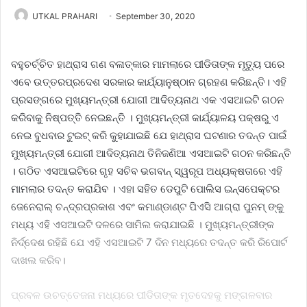
UTKAL PRAHARI
September 30, 2020
ବହୁଚର୍ଚ୍ଚିତ ହାଥ୍ରାସ ଗଣ ବଳାତ୍କାର ମାମଲାରେ ପୀଡିତାଙ୍କ ମୃତ୍ୟୁ ପରେ
ଏବେ ଉତ୍ତରପ୍ରଦେଶ ସରକାର କାର୍ଯ୍ୟାନୁଷ୍ଠାନ ଗ୍ରହଣ କରିଛନ୍ତି। ଏହି
ପ୍ରସଙ୍ଗରେ ମୁଖ୍ୟମନ୍ତ୍ରୀ ଯୋଗୀ ଆଦିତ୍ୟନାଥ ଏକ ଏସଆଇଟି ଗଠନ
କରିବାକୁ ନିଷ୍ପତ୍ତି ନେଇଛନ୍ତି । ମୁଖ୍ୟମନ୍ତ୍ରୀ କାର୍ଯ୍ୟାଳୟ ପକ୍ଷରୁ ଏ
ନେଇ ବୁଧବାର ଟୁଇଟ୍ କରି କୁହାଯାଇଛି ଯେ ହାଥ୍ରାସ ଘଟଣାର ତଦନ୍ତ ପାଇଁ
ମୁଖ୍ୟମନ୍ତ୍ରୀ ଯୋଗୀ ଆଦିତ୍ୟନାଥ ତିନିଜଣିଆ ଏସଆଇଟି ଗଠନ କରିଛନ୍ତି
। ଗଠିତ ଏସଆଇଟିରେ ଗୃହ ସଚିବ ଭଗବାନ୍ ସ୍ୱରୂପ ଅଧ୍ୟକ୍ଷତାରେ ଏହି
ମାମଲାର ତଦନ୍ତ କରାଯିବ । ଏହା ସହିତ ଡେପୁଟି ପୋଲିସ ଇନ୍ସପେକ୍ଟର
ଜେନେରାଲ୍ ଚନ୍ଦ୍ରପ୍ରକାଶ ଏବଂ କମାଣ୍ଡାଣ୍ଟ ପିଏସି ଆଗ୍ରା ପୁନମ୍ ଙ୍କୁ
ମଧ୍ୟ ଏହି ଏସଆଇଟି ଦଳରେ ସାମିଲ କରାଯାଇଛି । ମୁଖ୍ୟମନ୍ତ୍ରୀଙ୍କ
ନିର୍ଦ୍ଦେଶ ରହିଛି ଯେ ଏହି ଏସଆଇଟି 7 ଦିନ ମଧ୍ୟରେ ତଦନ୍ତ କରି ରିପୋର୍ଟ
ଦାଖଲ କରିବ।
ପ୍ରବଳ ଉଚତ୍ତେଜନା ମଧ୍ୟରେ ପୀଡିତାଙ୍କ ମୃତଦେହକୁ ମଙ୍ଗଳବାର