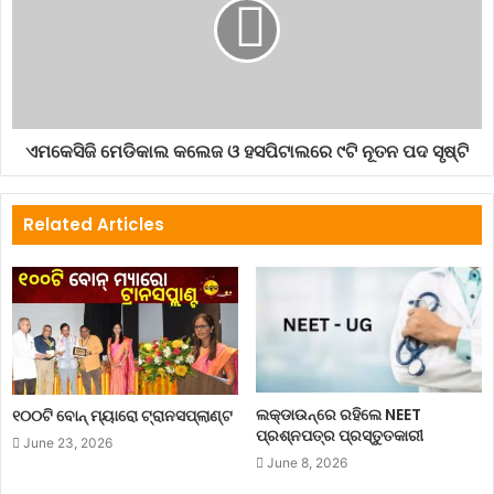
ଏମକେସିଜି ମେଡିକାଲ କଲେଜ ଓ ହସପିଟାଲରେ ୯ଟି ନୂତନ ପଦ ସୃଷ୍ଟି
Related Articles
ଲକ୍‌ଡାଉନ୍‌ରେ ରହିଲେ NEET
୧୦୦ଟି ବୋନ୍ ମ୍ୟାରୋ ଟ୍ରାନସପ୍ଲାଣ୍ଟ
ପ୍ରଶ୍ନପତ୍ର ପ୍ରସ୍ତୁତକାରୀ
June 23, 2026
June 8, 2026