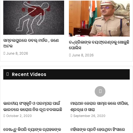
ସମ୍ବଲପୁରରେ ଡବଲ୍ ମର୍ଡର , ଜଣେ
ଚନ୍ଦ୍ରିକାଙ୍କ ବୟଫ୍ରେଣ୍ଡକୁ ଖୋଜୁଛି
ଅଟକ
ପୋଲିସ
June 8, 2026
June 8, 2026
Recent Videos
ଭାରତୀୟ ସଂସ୍କୃତି ଓ ପରମ୍ପରା ପାଇଁ
ମାରାଥନ ଜେରାର ସାମ୍ନା କଲେ ଦୀପିକା,
ଭାରତରେ କରୋନା ନିଜ ରୂପ ବଦଳାଇଛି
ଶ୍ରଦ୍ଧା ଓ ସାରା
October 2, 2020
September 26, 2020
ଦେଖନ୍ତୁ କିପରି ବ୍ୟାଙ୍କ ଗ୍ରାହକଙ୍କ
ମହିଳାଙ୍କ ପ୍ରତି ହେଉଥିବା ହିଂସାରେ