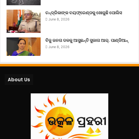
ଚନ୍ଦ୍ରିକାଙ୍କ ବୟଫ୍ରେଣ୍ଡକୁ ଖୋଜୁଛି ପୋଲିସ
June 8, 2026
ବିଜୁ ଜନତା ଦଳକୁ ଆସୁଛନ୍ତି ସୁଜାତା ଆର୍‌. ପାଣ୍ଡିଆନ୍
June 8, 2026
About Us