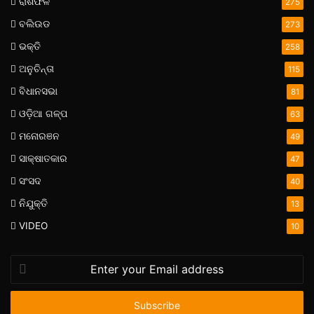
ରାଶିଫଳ
275
ବଲିଉଡ
273
ଭକ୍ତି
258
ଅନୁଚିନ୍ତା
115
ବିଧାନସଭା
81
ଓଡ଼ିଆ ଗଳ୍ପ
63
ମନୋରଞନ
49
ସାକ୍ଷାତକାର
47
ସଂସଦ
40
ନିଯୁକ୍ତି
13
VIDEO
10
Enter
your
Email
address