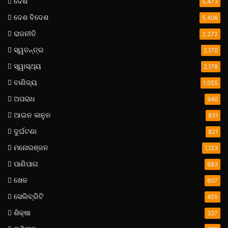
ଦେଶ
5,473
ଦେଶ ବିଦେଶ
5,406
ରାଜନୀତି
2,272
ସ୍ୱତନ୍ତ୍ର
2,170
ସ୍ୱାସ୍ଥ୍ୟ
2,178
ବାଣିଜ୍ୟ
1,055
ଅପରାଧ
940
ଆଇନ କାନୁନ
831
ଦୁର୍ଘଟଣା
821
ମନୋରଞ୍ଜନ
1,123
ପାଣିପାଗ
683
ଖେଳ
607
ସେଲିବ୍ରିଟି
455
ଶିକ୍ଷା
337