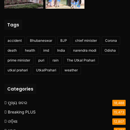
Tags
accident
Bhubaneswar
BJP
chief minister
Corona
death
health
imd
India
narendra modi
Odisha
prime minister
puri
rain
The Utkal Prahari
utkal prahari
UtkalPrahari
weather
Categories
ମୁଖ୍ୟ ଖବର
18,488
Breaking PLUS
15,473
ଓଡ଼ିଶା
12,807