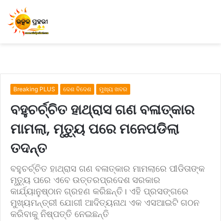
Breaking PLUS
ଦେଶ ବିଦେଶ
ମୁଖ୍ୟ ଖବର
ବହୁଚର୍ଚ୍ଚିତ ହାଥ୍ରାସ ଗଣ ବଳାତ୍କାର
ମାମଲା, ମୃତ୍ୟୁ ପରେ ମନେପଡିଲା
ତଦନ୍ତ
ବହୁଚର୍ଚ୍ଚିତ ହାଥ୍ରାସ ଗଣ ବଳାତ୍କାର ମାମଲାରେ ପୀଡିତାଙ୍କ
ମୃତ୍ୟୁ ପରେ ଏବେ ଉତ୍ତରପ୍ରଦେଶ ସରକାର
କାର୍ଯ୍ୟାନୁଷ୍ଠାନ ଗ୍ରହଣ କରିଛନ୍ତି। ଏହି ପ୍ରସଙ୍ଗରେ
ମୁଖ୍ୟମନ୍ତ୍ରୀ ଯୋଗୀ ଆଦିତ୍ୟନାଥ ଏକ ଏସଆଇଟି ଗଠନ
କରିବାକୁ ନିଷ୍ପତ୍ତି ନେଇଛନ୍ତି