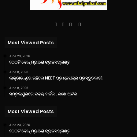
Facebook
Twitter
YouTube
Instagram
Most Viewed Posts
June 23, 2026
୧୦୦ଟି ବୋନ୍ ମ୍ୟାରୋ ଟ୍ରାନସପ୍ଲାଣ୍ଟ
June 8, 2026
ଲକ୍‌ଡାଉନ୍‌ରେ ରହିଲେ NEET ପ୍ରଶ୍ନପତ୍ର ପ୍ରସ୍ତୁତକାରୀ
June 8, 2026
ସମ୍ବଲପୁରରେ ଡବଲ୍ ମର୍ଡର , ଜଣେ ଅଟକ
Most Viewed Posts
June 23, 2026
୧୦୦ଟି ବୋନ୍ ମ୍ୟାରୋ ଟ୍ରାନସପ୍ଲାଣ୍ଟ