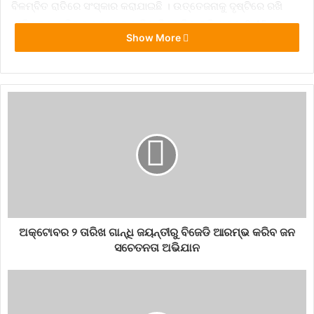
ବିଳମ୍ବିତ ରାତିରେ ସଂସ୍କାର କରାଯାଇଛି । ଉତ୍ତେଜନାକୁ ଦୃଷ୍ଟିରେ ରଖି
ପୀଡିତାଙ୍କ ପରିବାର ସଦସ୍ୟଙ୍କ ବିନା ବିଳମ୍ୱିତ ରାତି ପ୍ରାୟ 2.45 ରେ
Show More
ସଂସ୍କାର କରାଯାଇଥିଲା ।
ସୂଚନାଯୋଗ୍ୟ ଯେ ପ୍ରାୟ 15 ଦିନ ଧରି ଗୁରୁତର ଅବସ୍ଥାରେ ଜୀବନ ଏବଂ
ମୃତ୍ୟୁ ସହିତ ସଂଘର୍ଷ କରିବା ପରେ ଗତକାଲି ଅର୍ଥାତ ମଙ୍ଗଳବାର ଦିନ
ସକାଳେ ଦିଲ୍ଲୀର ସଫଦରଜଙ୍ଗ ହସ୍ପିଟାଲରେ ପୀଡିତାଙ୍କ ମୃତ୍ୟୁ ଘଟିଛି ।
7-days
constitutes
gang rape case
Hathras
report
SIT
submit
UP government
ଅକ୍ଟୋବର ୨ ତାରିଖ ଗାନ୍ଧି ଜୟନ୍ତୀରୁ ବିଜେଡି ଆରମ୍ଭ କରିବ ଜନ
ସଚେତନତା ଅଭିଯାନ