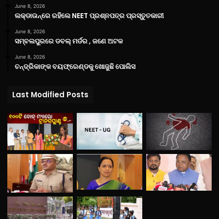
June 8, 2026
ଲକ୍‌ଡାଉନ୍‌ରେ ରହିଲେ NEET ପ୍ରଶ୍ନପତ୍ର ପ୍ରସ୍ତୁତକାରୀ
June 8, 2026
ସମ୍ବଲପୁରରେ ଡବଲ୍ ମର୍ଡର , ଜଣେ ଅଟକ
June 8, 2026
ଚନ୍ଦ୍ରିକାଙ୍କ ବୟଫ୍ରେଣ୍ଡକୁ ଖୋଜୁଛି ପୋଲିସ
Last Modified Posts