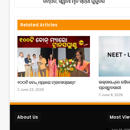
ଦମ୍ପତି, ସ୍ୱାମୀ ମୃତ ସ୍ତ୍ରୀ ଗୁରୁତର
Related Articles
ଲକ୍‌ଡାଉନ୍‌ରେ ରହି
୧୦୦ଟି ବୋନ୍ ମ୍ୟାରୋ ଟ୍ରାନସପ୍ଲାଣ୍ଟ
ପ୍ରସ୍ତୁତକାରୀ
June 23, 2026
June 8, 2026
About Us
Most Vi
June 23, 202