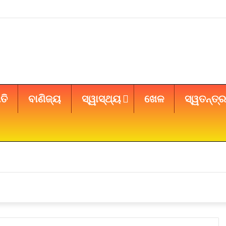
ତି
ବାଣିଜ୍ୟ
ସ୍ୱାସ୍ଥ୍ୟ
ଖେଳ
ସ୍ୱତନ୍ତ୍ର