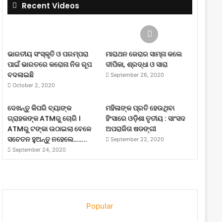
Recent Videos
ଭାରତୀୟ ସଂସ୍କୃତି ଓ ପରମ୍ପରା
ମାରାଥନ ଜେରାର ସାମ୍ନା କଲେ
ପାଇଁ ଭାରତରେ କରୋନା ନିଜ ରୂପ
ଦୀପିକା, ଶ୍ରଦ୍ଧା ଓ ସାରା
ବଦଳାଇଛି
September 26, 2020
October 2, 2020
ଦେଖନ୍ତୁ କିପରି ବ୍ୟାଙ୍କ
ମହିଳାଙ୍କ ପ୍ରତି ହେଉଥିବା
ଗ୍ରାହକଙ୍କ ATMରୁ ଚୋରି ।
ହିଂସାରେ ଓଡ଼ିଶା ତୃତୀୟ : ସାଂସଦ
ATMରୁ ଟଙ୍କା ଉଠାଇଲା ବେଳେ
ଅପରାଜିତା ଷଡଙ୍ଗୀ
ସଚେତନ ହୁଅନ୍ତୁ ନହେଲେ……..
September 22, 2020
September 24, 2020
Popular