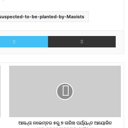
uspected-to-be-planted-by-Maoists
Twitter
Share via Email
ଆସନ୍ତା ନଭେମ୍ବର ୫ରୁ ୭ ତାରିଖ ପର୍ଯ୍ୟନ୍ତ ଆୟୋଜିତ