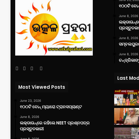
୧୦୦ଟି ବୋନ୍
June 8, 2026
ଲକ୍‌ଡାଉନ୍
ପ୍ରସ୍ତୁତକା
June 8, 2026
ସମ୍ବଲପୁରର
June 8, 2026
ଚନ୍ଦ୍ରିକାଙ
Facebook
Twitter
YouTube
Instagram
Last Mod
Most Viewed Posts
June 23, 2026
୧୦୦ଟି ବୋନ୍ ମ୍ୟାରୋ ଟ୍ରାନସପ୍ଲାଣ୍ଟ
June 8, 2026
ଲକ୍‌ଡାଉନ୍‌ରେ ରହିଲେ NEET ପ୍ରଶ୍ନପତ୍ର
ପ୍ରସ୍ତୁତକାରୀ
June 8, 2026