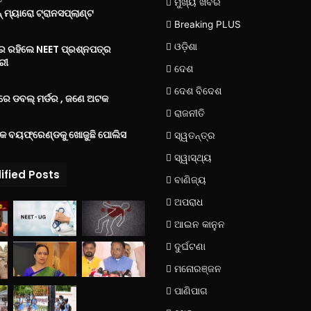
ମୁଖ୍ୟ ଖବର
 ମ୍ୟାରୋ ଟ୍ରାନସପ୍ଲାଣ୍ଟ
Breaking PLUS
ଓଡ଼ିଶା
‌ରେ ରହିଲେ NEET ପ୍ରଶ୍ନପତ୍ର
ରୀ
ଦେଶ
ଦେଶ ବିଦେଶ
େ ଡବଲ୍ ମର୍ଡର , ଜଣେ ଅଟକ
ରାଜନୀତି
୍କ ବୟଫ୍ରେଣ୍ଡକୁ ଖୋଜୁଛି ପୋଲିସ
ସ୍ୱତନ୍ତ୍ର
ସ୍ୱାସ୍ଥ୍ୟ
ified Posts
ବାଣିଜ୍ୟ
ଅପରାଧ
ଆଇନ କାନୁନ
ଦୁର୍ଘଟଣା
ମନୋରଞ୍ଜନ
ପାଣିପାଗ