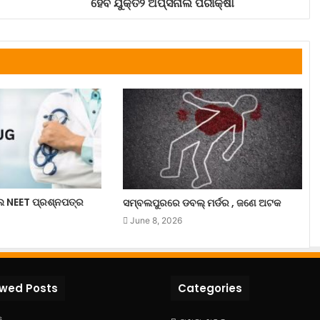
ହେବ ଯୁକ୍ତ୨ ଅପ୍ସନାଲ ପରୀକ୍ଷା
ଲେ NEET ପ୍ରଶ୍ନପତ୍ର
ସମ୍ବଲପୁରରେ ଡବଲ୍ ମର୍ଡର , ଜଣେ ଅଟକ
June 8, 2026
ewed Posts
Categories
6