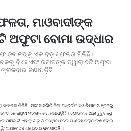
ଫଳତା, ମାଓବାଦୀଙ୍କ
ଟି ଅଫୁଟା ବୋମା ଉଦ୍ଧାର
ଫ ଜବାନଙ୍କୁ ଏକ ବଡ଼ ସଫଳତା ମିଳିଛି।
ଞ୍ଚଳରୁ ବିଏସଏଫ ଜବାନଙ୍କ ଦ୍ୱାରା ୭ଟି ଅଫୁଟା
ଙ୍ଗଳବାର ଜଣାପଡ଼ିଛି
ଫଳତା ମିଳିଛି। ମାଲକାନଗିରି ଜିଲା ଅନ୍ତର୍ଗତ ସ୍ୱାଭିମାନ ଅଞ୍ଚଳରୁ
ଜବତ ହୋଇଥିବା ମଙ୍ଗଳବାର ଜଣାପଡ଼ିଛି । ଯୋଡ଼ାମ୍ବ ଥାନା ଟୁଟୁଗନ୍ଧି
ଇଁ ମାଓବାଦୀ ଏହାକୁ ଲଚୁାଇ ରଖିଥିବା ନେଇ ସନ୍ଦେହ କରାଯାଉଛି ବୋଲି
 କମ୍ୱିଂ ଅପରେସନ ଜୋରଦାର କରାଯାଇଛି ।