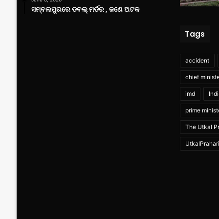
ସମ୍ବଲପୁରରେ ଡବଲ୍ ମର୍ଡର , ଜଣେ ଅଟକ
Tags
accident
chief minist
imd
Ind
prime minist
The Utkal Pr
UtkalPrahar