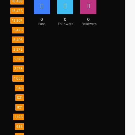
18,488
15,473
0
0
0
12,807
Fans
Followers
Followers
5,473
5,406
2,272
2,170
2,178
1,055
940
831
821
1,123
683