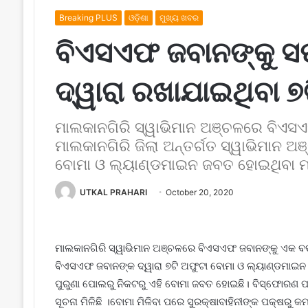
Breaking PLUS
ଓଡ଼ିଶା
ମୁଖ୍ୟ ଖବର
ବିଏସଏଫ ଜବାନଙ୍କୁ ସ
ଦ୍ୱାରା ରଖାଯାଇଥିବା ୭
ମାଲକାନଗିରି ସ୍ୱାଭିମାନ ଅଞ୍ଚଳରେ ବିଏସଏ
ମାଲକାନଗିରି ଜିଲା ଅନ୍ତର୍ଗତ ସ୍ୱାଭିମାନ ଅ
ବୋମା ଓ ଲ୍ୟାଣ୍ଡମାଇନ ଜବତ ହୋଇଥିବା ମ
UTKAL PRAHARI
October 20, 2020
ମାଲକାନଗିରି ସ୍ୱାଭିମାନ ଅଞ୍ଚଳରେ ବିଏସଏଫ ଜବାନଙ୍କୁ ଏକ ବଡ଼ ସ
ବିଏସଏଫ ଜବାନଙ୍କ ଦ୍ୱାରା ୭ଟି ଅଫୁଟା ବୋମା ଓ ଲ୍ୟାଣ୍ଡମାଇନ 
ପୁରୁଣା ପୋଲରୁ ନିକଟରୁ ଏହି ବୋମା ଜବତ ହୋଇଛି। ବିସ୍ଫୋରଣ ପା
ସୂଚନା ମିଳିଛି ।ବୋମା ମିଳିବା ପରେ ସୁରକ୍ଷାବାହିନୀଙ୍କ ପକ୍ଷରୁ