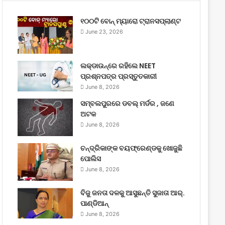
୧୦୦ଟି ବୋନ୍ ମ୍ୟାରୋ ଟ୍ରାନସପ୍ଲାଣ୍ଟ
June 23, 2026
ଲକ୍‌ଡାଉନ୍‌ରେ ରହିଲେ NEET
ପ୍ରଶ୍ନପତ୍ର ପ୍ରସ୍ତୁତକାରୀ
June 8, 2026
ସମ୍ବଲପୁରରେ ଡବଲ୍ ମର୍ଡର , ଜଣେ
ଅଟକ
June 8, 2026
ଚନ୍ଦ୍ରିକାଙ୍କ ବୟଫ୍ରେଣ୍ଡକୁ ଖୋଜୁଛି
ପୋଲିସ
June 8, 2026
ବିଜୁ ଜନତା ଦଳକୁ ଆସୁଛନ୍ତି ସୁଜାତା ଆର୍‌.
ପାଣ୍ଡିଆନ୍
June 8, 2026