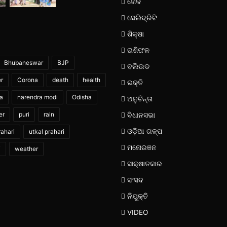
ଖେଳ
ସେଲିବ୍ରିଟି
ଶିକ୍ଷା
ରାଶିଫଳ
Bhubaneswar
BJP
ବଲିଉଡ
er
Corona
death
health
ଭକ୍ତି
ia
narendra modi
Odisha
ଅନୁଚିନ୍ତା
er
puri
rain
ବିଧାନସଭା
ଓଡ଼ିଆ ଗଳ୍ପ
ahari
utkal prahari
ମନୋରଞନ
i
weather
ସାକ୍ଷାତକାର
ସଂସଦ
ନିଯୁକ୍ତି
VIDEO