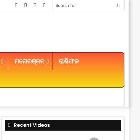
Facebook
Twitter
YouTube
Instagram
Search
for
ମନୋରଞ୍ଜନ
ରାଶିଫଳ
Sidebar
Recent Videos