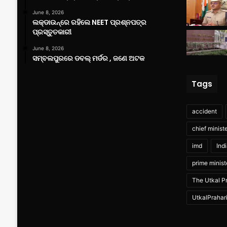
June 8, 2026
ଲକ୍‌ଡାଉନ୍‌ରେ ରହିଲେ NEET ପ୍ରଶ୍ନପତ୍ର
ପ୍ରସ୍ତୁତକାରୀ
June 8, 2026
ସମ୍ବଲପୁରରେ ଡବଲ୍ ମର୍ଡର , ଜଣେ ଅଟକ
Tags
accident
chief minist
imd
Ind
prime minist
The Utkal Pr
UtkalPrahar