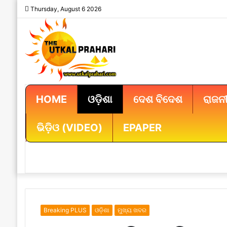
Thursday, August 6 2026
HOME
ଓଡ଼ିଶା
ଦେଶ ବିଦେଶ
ରାଜନୀ
ଭିଡ଼ିଓ (VIDEO)
EPAPER
Breaking PLUS
ଓଡ଼ିଶା
ମୁଖ୍ୟ ଖବର