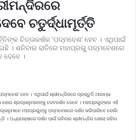
ରୀମନ୍ଦିରରେ
େ ଚତୁର୍ଦ୍ଧାମୂର୍ତ୍ତି
୍ତ୍ତିଙ୍କ ଚିତ୍ତାକର୍ଷକ 'ପଦ୍ମବେଶ' ହେବ । ଏଥିପାଇଁ
ଇଛି । ଶନିବାର ରାତିରେ ମହାପ୍ରଭୁ ପଦ୍ମବେଶରେ
ନ ଦେବେ ।
ଷକ ‘ପଦ୍ମବେଶ’ ହେବ । ଏଥିପାଇଁ ଶ୍ରୀମନ୍ଦିରରେ ପ୍ରସ୍ତୁତି ଆରମ୍ଭ
ୋଇ ଶ୍ରଦ୍ଧାଳୁମାନଙ୍କୁ ଦେବ‌ଦର୍ଶନ ଦେବେ । ମହାପ୍ରଭୁଙ୍କର ଏହି
୍ରଦ୍ଧାଳୁମାନେ ମହାପ୍ରଭୁଙ୍କୁ ପଦ୍ମବେଶରେ ଦର୍ଶନ କରିପାରିବେ ବୋଲି
ି । ଅନ୍ୟପକ୍ଷରେ ଦର୍ଶନ ପାଇଁ ରବିବାର ଶ୍ରୀମନ୍ଦିର ଖୋଲା ରହିବା