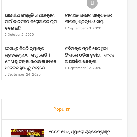
ଭାରତୀୟ ସଂସ୍କୃତି ଓ ପରମ୍ପରା
ମାରାଥନ ଜେରାର ସାମ୍ନା କଲେ
ପାଇଁ ଭାରତରେ କରୋନା ନିଜ ରୂପ
ଦୀପିକା, ଶ୍ରଦ୍ଧା ଓ ସାରା
ବଦଳାଇଛି
September 26, 2020
October 2, 2020
ଦେଖନ୍ତୁ କିପରି ବ୍ୟାଙ୍କ
ମହିଳାଙ୍କ ପ୍ରତି ହେଉଥିବା
ଗ୍ରାହକଙ୍କ ATMରୁ ଚୋରି ।
ହିଂସାରେ ଓଡ଼ିଶା ତୃତୀୟ : ସାଂସଦ
ATMରୁ ଟଙ୍କା ଉଠାଇଲା ବେଳେ
ଅପରାଜିତା ଷଡଙ୍ଗୀ
ସଚେତନ ହୁଅନ୍ତୁ ନହେଲେ……..
September 22, 2020
September 24, 2020
Popular
୧୦୦ଟି ବୋନ୍ ମ୍ୟାରୋ ଟ୍ରାନସପ୍ଲାଣ୍ଟ