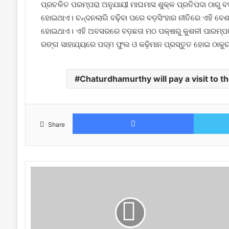
ପ୍ରଚଳିତ ପରମ୍ପରା ଅନୁଯାୟୀ ମାଘମାସ ଶୁକ୍ଳ ପ୍ରତିପଦା ଠାରୁ 
ହୋଇଥାଏ। ଚନ୍ଦନଲାଗି ବଢ଼ିବା ପରେ ବଡ଼ସିଂହାର ନୀତିରେ ଏହି ବେ
ହୋଇଥାଏ। ଏହି ଅବସରରେ ବଡ଼ଛତା ମଠ ପକ୍ଷରୁ କୁଶଳୀ ପାରମ୍ପରି
ରଙ୍ଗ ସାହାଯ୍ୟରେ ପଦ୍ମ ଫୁଲ ଓ କଢ଼ିମାନ ପ୍ରସ୍ତୁତ ହୋଇ ଠାକୁ
Chaturdhamurthy will pay a visit to t
Facebook
Share