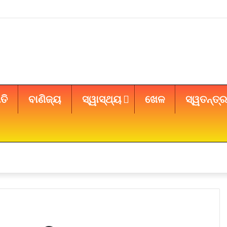
ତି
ବାଣିଜ୍ୟ
ସ୍ୱାସ୍ଥ୍ୟ
ଖେଳ
ସ୍ୱତନ୍ତ୍ର