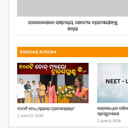
ରାଉରକେଲାରେ ଚାଞ୍ଚଲ୍ୟ, ହୋଟେଲ ବ୍ୟବସାୟୀଙ୍କୁ
ହତ୍ୟା
Related Articles
ଲକ୍‌ଡାଉନ୍‌ରେ ରହି
୧୦୦ଟି ବୋନ୍ ମ୍ୟାରୋ ଟ୍ରାନସପ୍ଲାଣ୍ଟ
ପ୍ରସ୍ତୁତକାରୀ
June 23, 2026
June 8, 2026