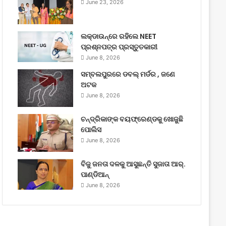
June 23, 2026
ଲକ୍‌ଡାଉନ୍‌ରେ ରହିଲେ NEET
ପ୍ରଶ୍ନପତ୍ର ପ୍ରସ୍ତୁତକାରୀ
June 8, 2026
ସମ୍ବଲପୁରରେ ଡବଲ୍ ମର୍ଡର , ଜଣେ
ଅଟକ
June 8, 2026
ଚନ୍ଦ୍ରିକାଙ୍କ ବୟଫ୍ରେଣ୍ଡକୁ ଖୋଜୁଛି
ପୋଲିସ
June 8, 2026
ବିଜୁ ଜନତା ଦଳକୁ ଆସୁଛନ୍ତି ସୁଜାତା ଆର୍‌.
ପାଣ୍ଡିଆନ୍
June 8, 2026