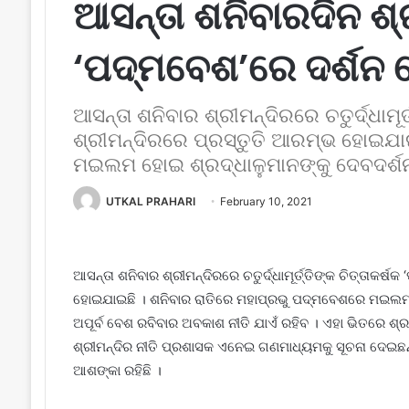
ଆସନ୍ତା ଶନିବାରଦିନ ଶ୍
‘ପଦ୍ମବେଶ’ରେ ଦର୍ଶନ ଦେବ
ଆସନ୍ତା ଶନିବାର ଶ୍ରୀମନ୍ଦିରରେ ଚତୁର୍ଦ୍ଧାମୂର
ଶ୍ରୀମନ୍ଦିରରେ ପ୍ରସ୍ତୁତି ଆରମ୍ଭ ହୋଇଯା
ମଇଲମ ହୋଇ ଶ୍ରଦ୍ଧାଳୁମାନଙ୍କୁ ଦେବ‌ଦର୍ଶ
UTKAL PRAHARI
February 10, 2021
ଆସନ୍ତା ଶନିବାର ଶ୍ରୀମନ୍ଦିରରେ ଚତୁର୍ଦ୍ଧାମୂର୍ତ୍ତିଙ୍କ ଚିତ୍ତାକର୍
ହୋଇଯାଇଛି । ଶନିବାର ରାତିରେ ମହାପ୍ରଭୁ ପଦ୍ମବେଶରେ ମଇଲମ ହ
ଅପୂର୍ବ ‌ବେଶ ରବିବାର ଅବକାଶ ନୀତି ଯାଏଁ ରହିବ । ଏହା ଭିତରେ ଶ
ଶ୍ରୀମନ୍ଦିର ନୀତି ପ୍ରଶାସକ ଏନେଇ ଗଣମାଧ୍ୟମକୁ ସୂଚନା ଦେଇଛନ୍ତ
ଆଶଙ୍କା ରହିଛି ।