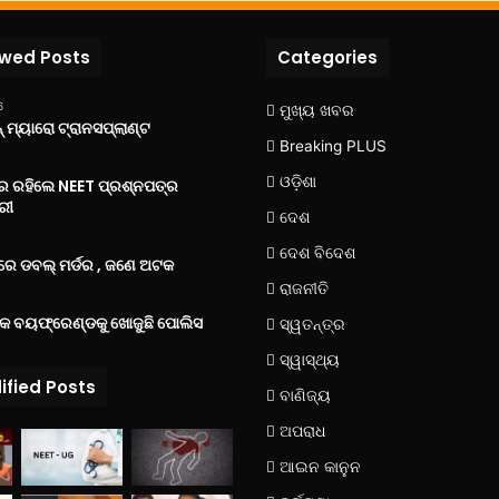
ewed Posts
Categories
6
ମୁଖ୍ୟ ଖବର
 ମ୍ୟାରୋ ଟ୍ରାନସପ୍ଲାଣ୍ଟ
Breaking PLUS
ଓଡ଼ିଶା
‌ରେ ରହିଲେ NEET ପ୍ରଶ୍ନପତ୍ର
ରୀ
ଦେଶ
ଦେଶ ବିଦେଶ
େ ଡବଲ୍ ମର୍ଡର , ଜଣେ ଅଟକ
ରାଜନୀତି
୍କ ବୟଫ୍ରେଣ୍ଡକୁ ଖୋଜୁଛି ପୋଲିସ
ସ୍ୱତନ୍ତ୍ର
ସ୍ୱାସ୍ଥ୍ୟ
ified Posts
ବାଣିଜ୍ୟ
ଅପରାଧ
ଆଇନ କାନୁନ