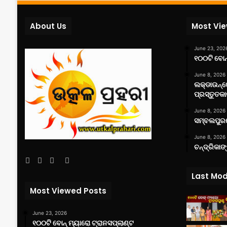
About Us
Most Vi
June 23, 202
୧୦୦ଟି ବୋନ୍
June 8, 2026
ଲକ୍‌ଡାଉନ୍
ପ୍ରସ୍ତୁତକା
June 8, 2026
ସମ୍ବଲପୁରର
June 8, 2026
ଚନ୍ଦ୍ରିକାଙ
Facebook
Twitter
YouTube
Instagram
Last Mod
Most Viewed Posts
June 23, 2026
୧୦୦ଟି ବୋନ୍ ମ୍ୟାରୋ ଟ୍ରାନସପ୍ଲାଣ୍ଟ