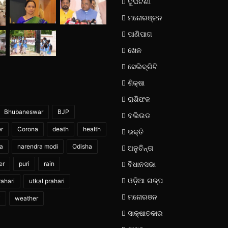
ଦୁର୍ଘଟଣା
ମନୋରଞ୍ଜନ
ପାଣିପାଗ
ଖେଳ
ସେଲିବ୍ରିଟି
ଶିକ୍ଷା
ରାଶିଫଳ
Bhubaneswar
BJP
ବଲିଉଡ
er
Corona
death
health
ଭକ୍ତି
ia
narendra modi
Odisha
ଅନୁଚିନ୍ତା
er
puri
rain
ବିଧାନସଭା
ଓଡ଼ିଆ ଗଳ୍ପ
ahari
utkal prahari
ମନୋରଞନ
i
weather
ସାକ୍ଷାତକାର