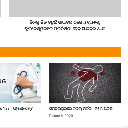
ଦିନକୁ ଦିନ ବଢୁଛି ସାଇବର ଠକେଇ ମାମଲା,
ଭୁବନେଶ୍ୱରରେ ପ୍ରତିଷ୍ଠା ହେବ ସାଇବର ଥାନା
ଲେ NEET ପ୍ରଶ୍ନପତ୍ର
ସମ୍ବଲପୁରରେ ଡବଲ୍ ମର୍ଡର , ଜଣେ ଅଟକ
June 8, 2026