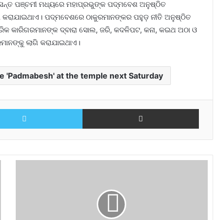
ବସନ୍ତ ପଞ୍ଚମୀ ମଧ୍ୟରେ ମହାପ୍ରଭୁଙ୍କ ପଦ୍ମବେଶ ଅନୁଷ୍ଠିତ
ଶ କରାଯାଇଥାଏ। ପଦ୍ମବେଶରେ ଠାକୁରମାନଙ୍କର ପହୁଡ଼ ନୀତି ଅନୁଷ୍ଠିତ
କ କାରିଗରମାନଙ୍କ ଦ୍ବାରା ସୋଲ, ଜରି, କଦଳିପଟ, କନା, କଇଥ ଅଠା ଓ
ରମାନଙ୍କୁ ଲାଗି କରାଯାଇଥାଏ।
he 'Padmabesh' at the temple next Saturday
Twitter
Share via Email