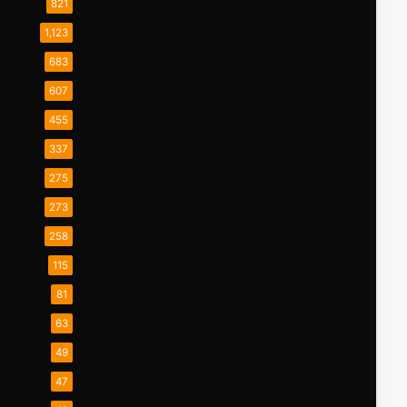
821
1,123
683
607
455
337
275
273
258
115
81
63
49
47