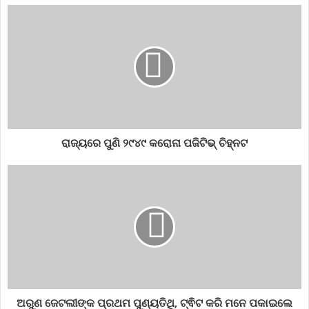
ରାଜ୍ୟରେ ପୁଣି ୨୯୪୯ କରୋନା ପଜିଟିଭ୍ ଚିହ୍ନଟ
ଅରୁଣ ଜେଟଲୀଙ୍କ ପ୍ରଥମ ପୁଣ୍ୟତିଥି, ଟ୍ଵିଟ କରି ମନେ ପକାଇଲେ