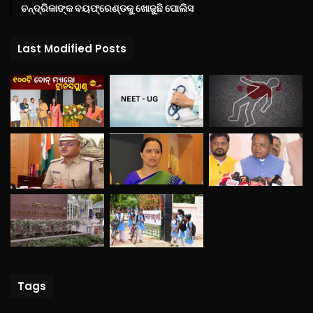
ଚନ୍ଦ୍ରିକାଙ୍କ ବୟଫ୍ରେଣ୍ଡକୁ ଖୋଜୁଛି ପୋଲିସ
Last Modified Posts
Tags