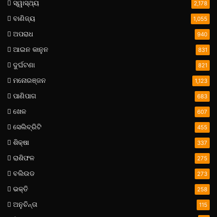
ସ୍ୱାସ୍ଥ୍ୟ
2,178
ବାଣିଜ୍ୟ
1,055
ଅପରାଧ
940
ଆଇନ କାନୁନ
831
ଦୁର୍ଘଟଣା
821
ମନୋରଞ୍ଜନ
1,123
ପାଣିପାଗ
683
ଖେଳ
607
ସେଲିବ୍ରିଟି
455
ଶିକ୍ଷା
337
ରାଶିଫଳ
275
ବଲିଉଡ
273
ଭକ୍ତି
258
ଅନୁଚିନ୍ତା
115