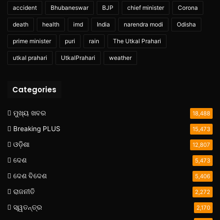
accident
Bhubaneswar
BJP
chief minister
Corona
death
health
imd
India
narendra modi
Odisha
prime minister
puri
rain
The Utkal Prahari
utkal prahari
UtkalPrahari
weather
Categories
ମୁଖ୍ୟ ଖବର
18,488
Breaking PLUS
15,473
ଓଡ଼ିଶା
12,807
ଦେଶ
5,473
ଦେଶ ବିଦେଶ
5,406
ରାଜନୀତି
2,272
ସ୍ୱତନ୍ତ୍ର
2,170