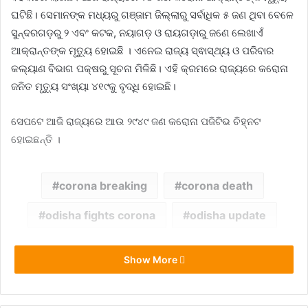
ଘଟିଛି। ସେମାନଙ୍କ ମଧ୍ୟରୁ ଗଞ୍ଜାମ ଜିଲ୍ଲାରୁ ସର୍ବାଧିକ ୫ ଜଣ ଥିବା ବେଳେ
ସୁନ୍ଦରଗଡ଼ରୁ ୨ ଏବଂ କଟକ, ନୟାଗଡ଼ ଓ ରାୟଗଡ଼ାରୁ ଜଣେ ଲେଖାଏଁ
ଆକ୍ରାନ୍ତଙ୍କ ମୃତୁ୍ୟ ହୋଇଛି । ଏନେଇ ରାଜ୍ୟ ସ୍ଵାସ୍ଥ୍ୟ ଓ ପରିବାର
କଲ୍ୟାଣ ବିଭାଗ ପକ୍ଷରୁ ସୂଚନା ମିଳିଛି। ଏହି କ୍ରମରେ ରାଜ୍ୟରେ କରୋନା
ଜନିତ ମୃତ୍ୟୁ ସଂଖ୍ୟା ୪୧୯କୁ ବୃଦ୍ଧି ହୋଇଛି।
ସେପଟେ ଆଜି ରାଜ୍ୟରେ ଆଉ ୨୯୪୯ ଜଣ କରୋନା ପଜିଟିଭ ଚିହ୍ନଟ
ହୋଇଛନ୍ତି ।
corona breaking
corona death
odisha fights corona
odisha update
Show More