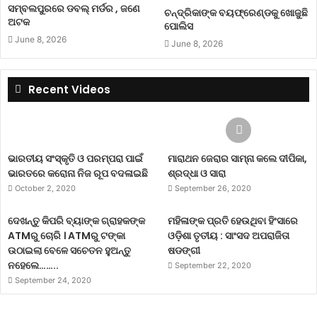
ସମ୍ବଲପୁରରେ ଡବଲ୍ ମର୍ଡର , ଜଣେ
ଚନ୍ଦ୍ରିକାଙ୍କ ବୟଫ୍ରେଣ୍ଡକୁ ଖୋଜୁଛି
ଅଟକ
ପୋଲିସ
June 8, 2026
June 8, 2026
Recent Videos
ଭାରତୀୟ ସଂସ୍କୃତି ଓ ପରମ୍ପରା ପାଇଁ
ମାରାଥନ ଜେରାର ସାମ୍ନା କଲେ ଦୀପିକା,
ଭାରତରେ କରୋନା ନିଜ ରୂପ ବଦଳାଇଛି
ଶ୍ରଦ୍ଧା ଓ ସାରା
October 2, 2020
September 26, 2020
ଦେଖନ୍ତୁ କିପରି ବ୍ୟାଙ୍କ ଗ୍ରାହକଙ୍କ
ମହିଳାଙ୍କ ପ୍ରତି ହେଉଥିବା ହିଂସାରେ
ATMରୁ ଚୋରି । ATMରୁ ଟଙ୍କା
ଓଡ଼ିଶା ତୃତୀୟ : ସାଂସଦ ଅପରାଜିତା
ଉଠାଇଲା ବେଳେ ସଚେତନ ହୁଅନ୍ତୁ
ଷଡଙ୍ଗୀ
ନହେଲେ……..
September 22, 2020
September 24, 2020