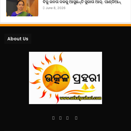
ବିଜୁ ଜନତା ଦଳକୁ ଆସୁଛନ୍ତି ସୁଜାତା ଆର୍‌. ପାଣ୍ଡିଆନ୍
June 8, 2026
About Us
Facebook
Twitter
YouTube
Instagram