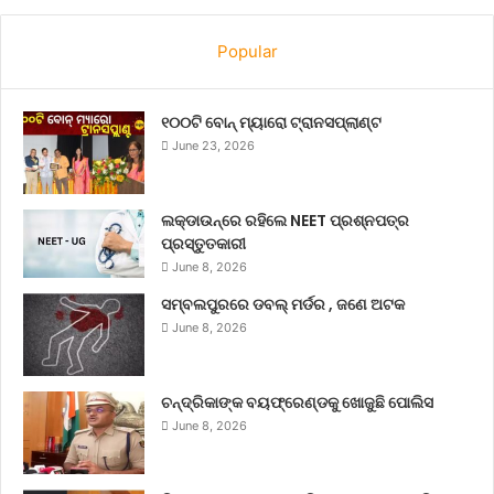
Popular
୧୦୦ଟି ବୋନ୍ ମ୍ୟାରୋ ଟ୍ରାନସପ୍ଲାଣ୍ଟ
June 23, 2026
ଲକ୍‌ଡାଉନ୍‌ରେ ରହିଲେ NEET ପ୍ରଶ୍ନପତ୍ର
ପ୍ରସ୍ତୁତକାରୀ
June 8, 2026
ସମ୍ବଲପୁରରେ ଡବଲ୍ ମର୍ଡର , ଜଣେ ଅଟକ
June 8, 2026
ଚନ୍ଦ୍ରିକାଙ୍କ ବୟଫ୍ରେଣ୍ଡକୁ ଖୋଜୁଛି ପୋଲିସ
June 8, 2026