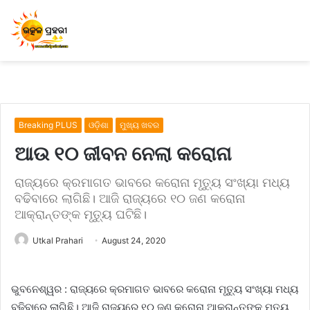
Breaking PLUS
ଓଡ଼ିଶା
ମୁଖ୍ୟ ଖବର
ଆଉ ୧୦ ଜୀବନ ନେଲା କରୋନା
ରାଜ୍ୟରେ କ୍ରମାଗତ ଭାବରେ କରୋନା ମୃତ୍ୟୁ ସଂଖ୍ୟା ମଧ୍ୟ
ବଢିବାରେ ଲାଗିଛି। ଆଜି ରାଜ୍ୟରେ ୧୦ ଜଣ କରୋନା
ଆକ୍ରାନ୍ତଙ୍କ ମୃତ୍ୟୁ ଘଟିଛି।
Utkal Prahari
August 24, 2020
ଭୁବନେଶ୍ୱର : ରାଜ୍ୟରେ କ୍ରମାଗତ ଭାବରେ କରୋନା ମୃତ୍ୟୁ ସଂଖ୍ୟା ମଧ୍ୟ
ବଢିବାରେ ଲାଗିଛି। ଆଜି ରାଜ୍ୟରେ ୧୦ ଜଣ କରୋନା ଆକ୍ରାନ୍ତଙ୍କ ମୃତ୍ୟୁ