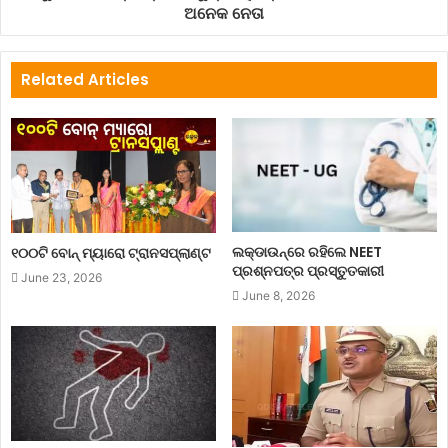
ଅନେକ ନେତା
Related Articles
ଲକ୍‌ଡାଉନ୍‌ରେ ରହିଲେ NEET
୧୦୦ଟି ବୋନ୍ ମ୍ୟାରୋ ଟ୍ରାନସପ୍ଲାଣ୍ଟ
ପ୍ରଶ୍ନପତ୍ର ପ୍ରସ୍ତୁତକାରୀ
June 23, 2026
June 8, 2026