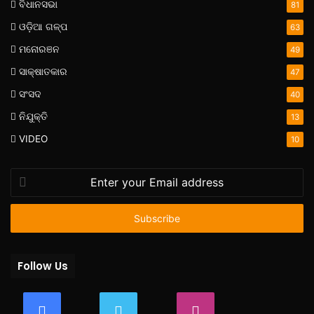
ବିଧାନସଭା
81
ଓଡ଼ିଆ ଗଳ୍ପ
63
ମନୋରଞନ
49
ସାକ୍ଷାତକାର
47
ସଂସଦ
40
ନିଯୁକ୍ତି
13
VIDEO
10
Enter
your
Email
address
Follow Us