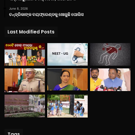
June 8, 2026
ଚନ୍ଦ୍ରିକାଙ୍କ ବୟଫ୍ରେଣ୍ଡକୁ ଖୋଜୁଛି ପୋଲିସ
Last Modified Posts
Tags