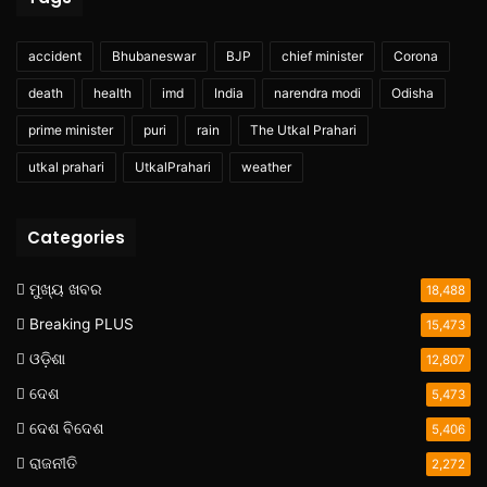
accident
Bhubaneswar
BJP
chief minister
Corona
death
health
imd
India
narendra modi
Odisha
prime minister
puri
rain
The Utkal Prahari
utkal prahari
UtkalPrahari
weather
Categories
ମୁଖ୍ୟ ଖବର
18,488
Breaking PLUS
15,473
ଓଡ଼ିଶା
12,807
ଦେଶ
5,473
ଦେଶ ବିଦେଶ
5,406
ରାଜନୀତି
2,272