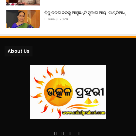
ବିଜୁ ଜନତା ଦଳକୁ ଆସୁଛନ୍ତି ସୁଜାତା ଆର୍‌. ପାଣ୍ଡିଆନ୍
June 8, 2026
About Us
Facebook
Twitter
YouTube
Instagram