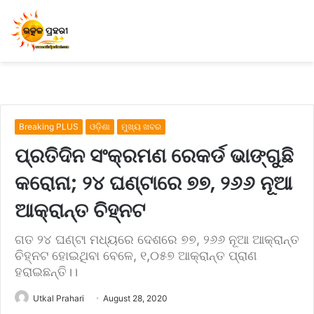
Breaking PLUS
ଓଡ଼ିଶା
ମୁଖ୍ୟ ଖବର
ପ୍ରତିଦିନ ସଂକ୍ରମଣ ରେକର୍ଡ ଭାଙ୍ଗୁଛି
କରୋନା; ୨୪ ଘଣ୍ଟାରେ ୭୭, ୨୬୬ ନୂଆ
ଆକ୍ରାନ୍ତ ଚିହ୍ନଟ
ଗତ ୨୪ ଘଣ୍ଟା ମଧ୍ୟରେ ଦେଶରେ ୭୭, ୨୬୬ ନୂଆ ଆକ୍ରାନ୍ତ
ଚିହ୍ନଟ ହୋଇଥିବା ବେଳେ, ୧,୦୫୭ ଆକ୍ରାନ୍ତ ପ୍ରାଣ
ହରାଇଛନ୍ତି।।
Utkal Prahari
August 28, 2020