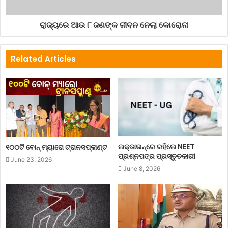
ରାଜ୍ୟରେ ଆଉ ୮ ଜଣଙ୍କ ଜୀବନ ନେଲା କୋରୋନା
Related Articles
ଲକ୍‌ଡାଉନ୍‌ରେ ରହିଲେ NEET
୧୦୦ଟି ବୋନ୍ ମ୍ୟାରୋ ଟ୍ରାନସପ୍ଲାଣ୍ଟ
ପ୍ରଶ୍ନପତ୍ର ପ୍ରସ୍ତୁତକାରୀ
June 23, 2026
June 8, 2026