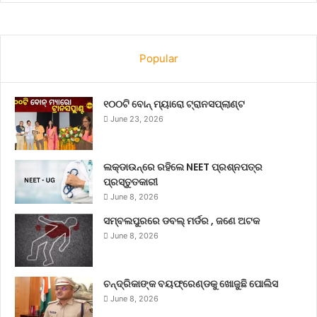
Popular
୧୦୦ଟି ବୋନ୍ ମ୍ୟାରୋ ଟ୍ରାନସପ୍ଲାଣ୍ଟ
June 23, 2026
ଲକ୍‌ଡାଉନ୍‌ରେ ରହିଲେ NEET ପ୍ରଶ୍ନପତ୍ର
ପ୍ରସ୍ତୁତକାରୀ
June 8, 2026
ସମ୍ବଲପୁରରେ ଡବଲ୍ ମର୍ଡର , ଜଣେ ଅଟକ
June 8, 2026
ଚନ୍ଦ୍ରିକାଙ୍କ ବୟଫ୍ରେଣ୍ଡକୁ ଖୋଜୁଛି ପୋଲିସ
June 8, 2026