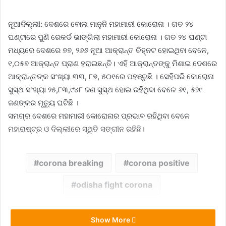
ନୂଆଦିଲ୍ଲୀ: ଦେଶରେ ବୋଲ ମାନୁନି ମହାମାରୀ କୋରୋନା । ଗତ ୨୪
ଘଣ୍ଟାରେ ପୁଣି ରେକର୍ଡ ଭାଙ୍ଗିଲା ମହାମାରୀ କୋରୋନା । ଗତ ୨୪ ଘଣ୍ଟା
ମଧ୍ୟରେ ଦେଶରେ ୭୭, ୨୬୬ ନୂଆ ଆକ୍ରାନ୍ତ ଚିହ୍ନଟ ହୋଇଥିବା ବେଳେ,
୧,୦୫୭ ଆକ୍ରାନ୍ତ ପ୍ରାଣ ହରାଇଛନ୍ତି। ଏହି ଆକ୍ରାନ୍ତଙ୍କୁ ମିଶାଇ ଦେଶରେ
ଆକ୍ରାନ୍ତଙ୍କ ସଂଖ୍ୟା ୩୩, ୮୭, ୫୦୧ରେ ପହଞ୍ଚୁଛି । ସେହିପରି କୋରୋନା
ସୁସ୍ଥ ସଂଖ୍ୟା ୨୫,୮୩,୯୪୮ ଜଣ ସୁସ୍ଥ ହୋଇ ରହିଥିବା ବେଳେ ୬୧, ୫୨୯
ଜଣଙ୍କର ମୃତ୍ୟୁ ଘଟିଛି ।
ସମଗ୍ର ଦେଶରେ ମହାମାରୀ କୋରୋନାର ପ୍ରଭାବ ରହିଥିବା ବେଳେ
ମହାରାଷ୍ଟ୍ର ଓ ଦିଲ୍ଲୀରେ ସ୍ଥିତି ସଙ୍ଗୀନ ରହିଛି।
corona breaking
corona positive
odisha fight corona
Show More