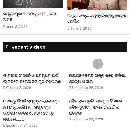
ସମ୍ବଲପୁରରେ ଡବଲ୍ ମର୍ଡର , ଜଣେ
ଚନ୍ଦ୍ରିକାଙ୍କ ବୟଫ୍ରେଣ୍ଡକୁ ଖୋଜୁଛି
ଅଟକ
ପୋଲିସ
June 8, 2026
June 8, 2026
Recent Videos
ଭାରତୀୟ ସଂସ୍କୃତି ଓ ପରମ୍ପରା ପାଇଁ
ମାରାଥନ ଜେରାର ସାମ୍ନା କଲେ ଦୀପିକା,
ଭାରତରେ କରୋନା ନିଜ ରୂପ ବଦଳାଇଛି
ଶ୍ରଦ୍ଧା ଓ ସାରା
October 2, 2020
September 26, 2020
ଦେଖନ୍ତୁ କିପରି ବ୍ୟାଙ୍କ ଗ୍ରାହକଙ୍କ
ମହିଳାଙ୍କ ପ୍ରତି ହେଉଥିବା ହିଂସାରେ
ATMରୁ ଚୋରି । ATMରୁ ଟଙ୍କା
ଓଡ଼ିଶା ତୃତୀୟ : ସାଂସଦ ଅପରାଜିତା
ଉଠାଇଲା ବେଳେ ସଚେତନ ହୁଅନ୍ତୁ
ଷଡଙ୍ଗୀ
ନହେଲେ……..
September 22, 2020
September 24, 2020