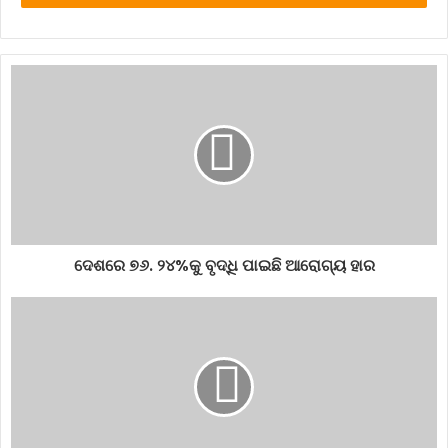
ଦେଶରେ ୭୬. ୨୪%କୁ ବୃଦ୍ଧି ପାଇଛି ଆରୋଗ୍ୟ ହାର