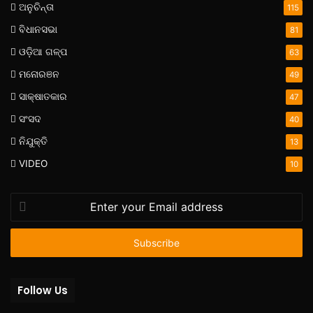
ଅନୁଚିନ୍ତା
115
ବିଧାନସଭା
81
ଓଡ଼ିଆ ଗଳ୍ପ
63
ମନୋରଞନ
49
ସାକ୍ଷାତକାର
47
ସଂସଦ
40
ନିଯୁକ୍ତି
13
VIDEO
10
Enter
your
Email
address
Follow Us