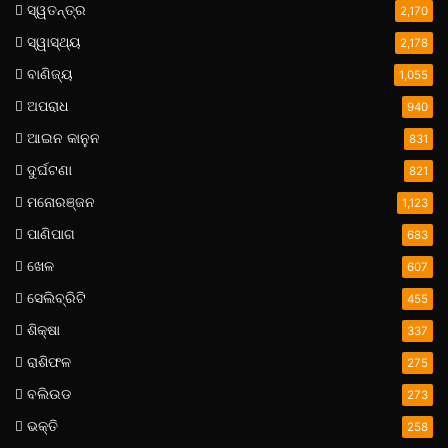
ସ୍ୱତନ୍ତ୍ର
2,170
ସ୍ୱାସ୍ଥ୍ୟ
2,178
ବାଣିଜ୍ୟ
1,055
ଅପରାଧ
940
ଆଇନ କାନୁନ
831
ଦୁର୍ଘଟଣା
821
ମନୋରଞ୍ଜନ
1,123
ପାଣିପାଗ
683
ଖେଳ
607
ସେଲିବ୍ରିଟି
455
ଶିକ୍ଷା
337
ରାଶିଫଳ
275
ବଲିଉଡ
273
ଭକ୍ତି
258