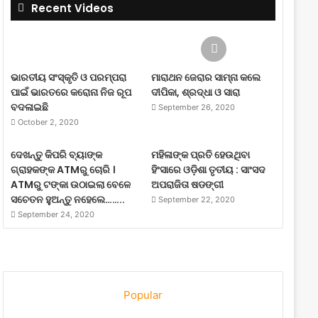
Recent Videos
ଭାରତୀୟ ସଂସ୍କୃତି ଓ ପରମ୍ପରା
ମାରାଥନ ଜେରାର ସାମ୍ନା କଲେ
ପାଇଁ ଭାରତରେ କରୋନା ନିଜ ରୂପ
ଦୀପିକା, ଶ୍ରଦ୍ଧା ଓ ସାରା
ବଦଳାଇଛି
September 26, 2020
October 2, 2020
ଦେଖନ୍ତୁ କିପରି ବ୍ୟାଙ୍କ
ମହିଳାଙ୍କ ପ୍ରତି ହେଉଥିବା
ଗ୍ରାହକଙ୍କ ATMରୁ ଚୋରି ।
ହିଂସାରେ ଓଡ଼ିଶା ତୃତୀୟ : ସାଂସଦ
ATMରୁ ଟଙ୍କା ଉଠାଇଲା ବେଳେ
ଅପରାଜିତା ଷଡଙ୍ଗୀ
ସଚେତନ ହୁଅନ୍ତୁ ନହେଲେ……..
September 22, 2020
September 24, 2020
Popular