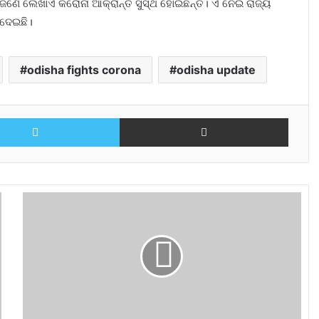
ୁ ଜଣେ ଲେଖାଏଁ କରୋନା ଆକ୍ରାନ୍ତ ସୁସ୍ଥ ହୋଇଛନ୍ତି। ଏ ନେଇ ରାଜ୍ୟ
 ଦେଇଛି।
odisha fights corona
odisha update
Twitter
Share via Email