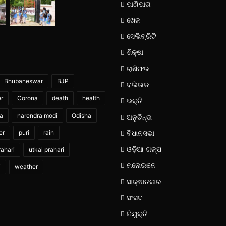
ପାଣିପାଗ
ଖେଳ
ସେଲିବ୍ରିଟି
ଶିକ୍ଷା
ରାଶିଫଳ
Bhubaneswar
BJP
ବଲିଉଡ
er
Corona
death
health
ଭକ୍ତି
ia
narendra modi
Odisha
ଅନୁଚିନ୍ତା
er
puri
rain
ବିଧାନସଭା
ଓଡ଼ିଆ ଗଳ୍ପ
ahari
utkal prahari
ମନୋରଞନ
i
weather
ସାକ୍ଷାତକାର
ସଂସଦ
ନିଯୁକ୍ତି