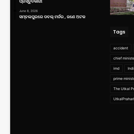
ପ୍ରସ୍ତୁତକାରୀ
June 8, 2026
ସମ୍ବଲପୁରରେ ଡବଲ୍ ମର୍ଡର , ଜଣେ ଅଟକ
Tags
accident
chief minist
imd
Ind
prime minist
The Utkal Pr
UtkalPrahar