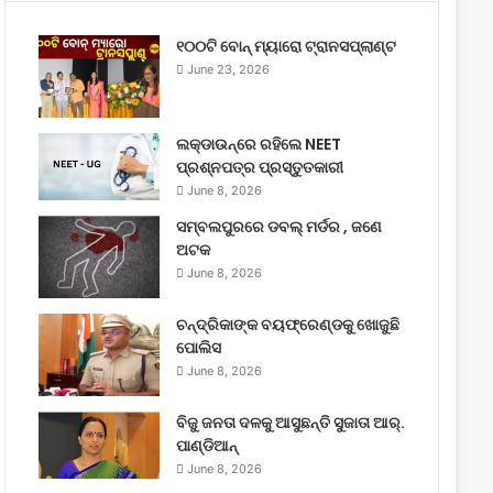
୧୦୦ଟି ବୋନ୍ ମ୍ୟାରୋ ଟ୍ରାନସପ୍ଲାଣ୍ଟ
June 23, 2026
ଲକ୍‌ଡାଉନ୍‌ରେ ରହିଲେ NEET
ପ୍ରଶ୍ନପତ୍ର ପ୍ରସ୍ତୁତକାରୀ
June 8, 2026
ସମ୍ବଲପୁରରେ ଡବଲ୍ ମର୍ଡର , ଜଣେ
ଅଟକ
June 8, 2026
ଚନ୍ଦ୍ରିକାଙ୍କ ବୟଫ୍ରେଣ୍ଡକୁ ଖୋଜୁଛି
ପୋଲିସ
June 8, 2026
ବିଜୁ ଜନତା ଦଳକୁ ଆସୁଛନ୍ତି ସୁଜାତା ଆର୍‌.
ପାଣ୍ଡିଆନ୍
June 8, 2026