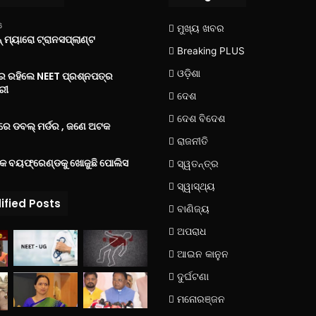
6
ମୁଖ୍ୟ ଖବର
 ମ୍ୟାରୋ ଟ୍ରାନସପ୍ଲାଣ୍ଟ
Breaking PLUS
ଓଡ଼ିଶା
‌ରେ ରହିଲେ NEET ପ୍ରଶ୍ନପତ୍ର
ରୀ
ଦେଶ
ଦେଶ ବିଦେଶ
େ ଡବଲ୍ ମର୍ଡର , ଜଣେ ଅଟକ
ରାଜନୀତି
୍କ ବୟଫ୍ରେଣ୍ଡକୁ ଖୋଜୁଛି ପୋଲିସ
ସ୍ୱତନ୍ତ୍ର
ସ୍ୱାସ୍ଥ୍ୟ
ified Posts
ବାଣିଜ୍ୟ
ଅପରାଧ
ଆଇନ କାନୁନ
ଦୁର୍ଘଟଣା
ମନୋରଞ୍ଜନ