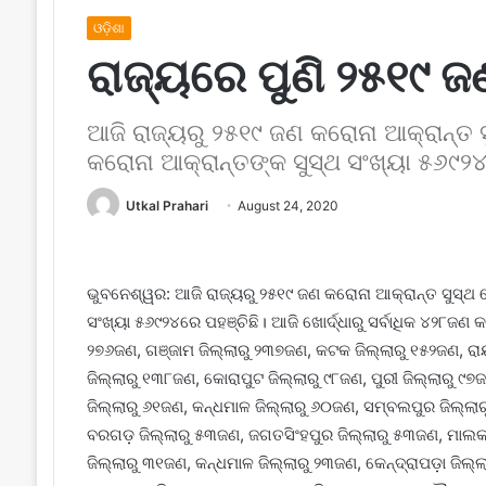
ଓଡ଼ିଶା
ରାଜ୍ୟରେ ପୁଣି ୨୫୧୯ ଜ
ଆଜି ରାଜ୍ୟରୁ ୨୫୧୯ ଜଣ କରୋନା ଆକ୍ରାନ୍ତ 
କରୋନା ଆକ୍ରାନ୍ତଙ୍କ ସୁସ୍ଥ ସଂଖ୍ୟା ୫୬୯୨୪
Utkal Prahari
August 24, 2020
ଭୁବନେଶ୍ୱର: ଆଜି ରାଜ୍ୟରୁ ୨୫୧୯ ଜଣ କରୋନା ଆକ୍ରାନ୍ତ ସୁସ୍ଥ 
ସଂଖ୍ୟା ୫୬୯୨୪ରେ ପହଞ୍ଚିଛି। ଆଜି ଖୋର୍ଦ୍ଧାରୁ ସର୍ବାଧିକ ୪୨୮ଜ
୨୭୬ଜଣ, ଗଞ୍ଜାମ ଜିଲ୍ଲାରୁ ୨୩୭ଜଣ, କଟକ ଜିଲ୍ଲାରୁ ୧୫୨ଜଣ, ର
ଜିଲ୍ଲାରୁ ୧୩୮ଜଣ, କୋରାପୁଟ ଜିଲ୍ଲାରୁ ୯୮ଜଣ, ପୁରୀ ଜିଲ୍ଲାରୁ ୯
ଜିଲ୍ଲାରୁ ୬୧ଜଣ, କନ୍ଧମାଳ ଜିଲ୍ଲାରୁ ୬୦ଜଣ, ସମ୍ବଲପୁର ଜିଲ୍ଲା
ବରଗଡ଼ ଜିଲ୍ଲାରୁ ୫୩ଜଣ, ଜଗତସିଂହପୁର ଜିଲ୍ଲାରୁ ୫୩ଜଣ, ମାଲକା
ଜିଲ୍ଲାରୁ ୩୧ଜଣ, କନ୍ଧମାଳ ଜିଲ୍ଲାରୁ ୨୩ଜଣ, କେନ୍ଦ୍ରାପଡ଼ା ଜିଲ୍