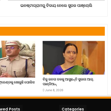
ଇନଷ୍ଟାଗ୍ରାମରୁ ବିଦାୟ ନେଲେ ସୁରଜ ପାଞ୍ଚୋଲି
ବିଜୁ ଜନତା ଦଳକୁ ଆସୁଛନ୍ତି ସୁଜାତା ଆର୍‌.
ରେଣ୍ଡକୁ ଖୋଜୁଛି ପୋଲିସ
ପାଣ୍ଡିଆନ୍
June 8, 2026
ewed Posts
Categories