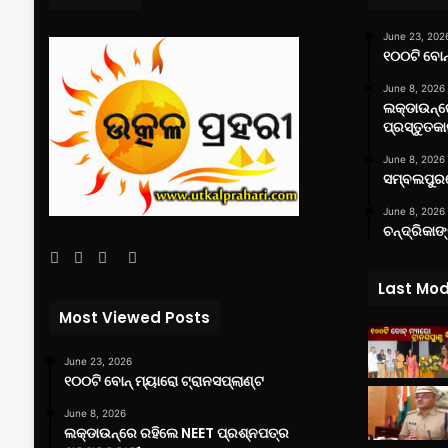
June 23, 202
୧୦୦ଟି ବୋନ୍
June 8, 2026
ଲକ୍‌ଡାଉନ୍
ପ୍ରସ୍ତୁତକା
June 8, 2026
ସମ୍ବଲପୁରର
June 8, 2026
ଚନ୍ଦ୍ରିକାଙ
Facebook
Twitter
YouTube
Instagram
Last Mod
Most Viewed Posts
June 23, 2026
୧୦୦ଟି ବୋନ୍ ମ୍ୟାରୋ ଟ୍ରାନସପ୍ଲାଣ୍ଟ
June 8, 2026
ଲକ୍‌ଡାଉନ୍‌ରେ ରହିଲେ NEET ପ୍ରଶ୍ନପତ୍ର