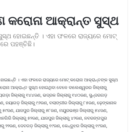
ଣ କରୋନା ଆକ୍ରାନ୍ତ ସୁସ୍ଥ
ସୁସ୍ଥ ହୋଇଛନ୍ତି । ଏହା ଫଳରେ ରାଜ୍ୟରେ ମୋଟ୍
ରେ ପହଞ୍ଚିଛି।
ହୋଇଛନ୍ତି । ଏହା ଫଳରେ ରାଜ୍ୟରେ ମୋଟ୍ କରୋନା ଆକ୍ରାନ୍ତଙ୍କ ସୁସ୍ଥ
ଣ କରୋନା ଆକ୍ରାନ୍ତ ସୁସ୍ଥ ହୋଇଥିବା ବେଳେ ବାଲେଶ୍ୱରର ଜିଲ୍ଲାରୁ
ାୟଗଡ଼ା ଜିଲ୍ଲାରୁ ୧୪୪ଜଣ, ଭଦ୍ରକ ଜିଲ୍ଲାରୁ ୧୪୦ଜଣ, ସୁନ୍ଦରଗଡ଼
୭ଜଣ, ନୟାଗଡ଼ ଜିଲ୍ଲାରୁ ୯୬ଜଣ, ବଲାଙ୍ଗୀର ଜିଲ୍ଲାରୁ ୮୫ଜଣ, ଢ଼େଙ୍କାନାଳ
ରୁ ୫୯ଜଣ, ଯାଜପୁର ଜିଲ୍ଲାରୁ ୫୮ଜଣ, ମୟୁରଭଞ୍ଜ ଜିଲ୍ଲାରୁ ୫୪ଜଣ,
ନଗିରି ଜିଲ୍ଲାରୁ ୫୨ଜଣ, ଯାଜପୁର ଜିଲ୍ଲାରୁ ୪୨ଜଣ, ନବରଙ୍ଗପୁର
ଲାରୁ ୨୨ଜଣ, ଦେବଗଡ଼ ଜିଲ୍ଲାରୁ ୧୯ଜଣ, କେନ୍ଦୁଝର ଜିଲ୍ଲାରୁ ୧୯ଜଣ,