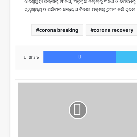
ଝାରସୁଗୁଡ଼ା ଜିଲ୍ଲାରୁ ୧୮ଜଣ, ଅନୁଗୁଳ ଜିଲ୍ଲାରୁ ୩ଜଣ ଓ ବୌଦ୍ଧର
ସ୍ୱାସ୍ଥ୍ୟ ଓ ପରିବାର କଲ୍ୟାଣ ବିଭାଗ ପକ୍ଷରୁ ଟୁଇଟ କରି ସୂଚନା
corona breaking
corona recovery
Facebook
Share