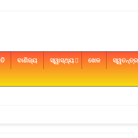
ତି
ବାଣିଜ୍ୟ
ସ୍ୱାସ୍ଥ୍ୟ
ଖେଳ
ସ୍ୱତନ୍ତ୍ର