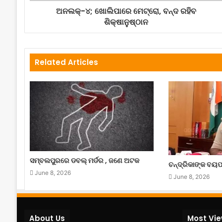
ଅନଲକ୍-୪; ଖୋଲିପାରେ ମେଟ୍ରୋ, ବନ୍ଦ ରହିବ
ଶିକ୍ଷାନୁଷ୍ଠାନ
Related Articles
ସମ୍ବଲପୁରରେ ଡବଲ୍ ମର୍ଡର , ଜଣେ ଅଟକ
ଚନ୍ଦ୍ରିକାଙ୍କ ବୟଫ୍
June 8, 2026
June 8, 2026
About Us
Most Vi