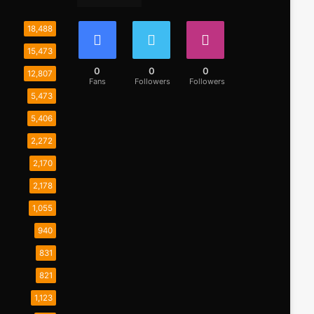
18,488
15,473
0
0
0
12,807
Fans
Followers
Followers
5,473
5,406
2,272
2,170
2,178
1,055
940
831
821
1,123