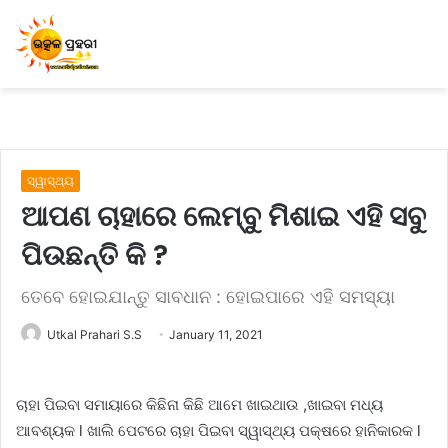
ସ୍ୱାସ୍ଥ୍ୟ
ଆପଣ ଚାହାରେ ଲେମ୍ବୁ ମିଶାଇ ଏହି ସବୁ
ପିଉଛନ୍ତି କି ?
ତେବେ ହୋଇଯାନ୍ତୁ ସାବଧାନ : ହୋଇପାରେ ଏହି ସମସ୍ୟା
Utkal Prahari S.S
January 11, 2021
ଚାହା ପିଇବା ସମାୟାରେ କିଛିନା କିଛି ଆମେ ଖାଇଥାଉ ,ଖାଇବା ମଧ୍ୟ
ଆବଶ୍ୟକ l ଖାଲି ପେଟରେ ଚାହା ପିଇବା ସ୍ୱାସ୍ଥ୍ୟ ପକ୍ଷରେ ହାନିକାରକ l