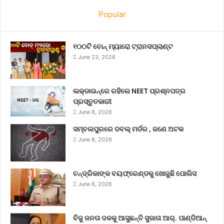
Popular
୧୦୦ଟି ବୋନ୍ ମ୍ୟାରୋ ଟ୍ରାନସପ୍ଲାଣ୍ଟ
June 23, 2026
ଲକ୍‌ଡାଉନ୍‌ରେ ରହିଲେ NEET ପ୍ରଶ୍ନପତ୍ର
ପ୍ରସ୍ତୁତକାରୀ
June 8, 2026
ସମ୍ବଲପୁରରେ ଡବଲ୍ ମର୍ଡର , ଜଣେ ଅଟକ
June 8, 2026
ଚନ୍ଦ୍ରିକାଙ୍କ ବୟଫ୍ରେଣ୍ଡକୁ ଖୋଜୁଛି ପୋଲିସ
June 8, 2026
ବିଜୁ ଜନତା ଦଳକୁ ଆସୁଛନ୍ତି ସୁଜାତା ଆର୍‌. ପାଣ୍ଡିଆନ୍