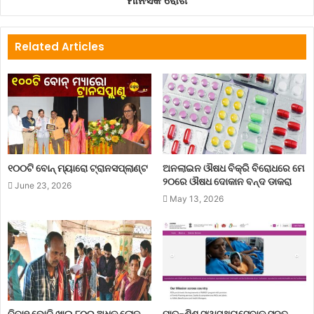
ମାନସିକ ରୋଗ
Related Articles
୧୦୦ଟି ବୋନ୍ ମ୍ୟାରୋ ଟ୍ରାନସପ୍ଲାଣ୍ଟ
ଅନଲାଇନ ଔଷଧ ବିକ୍ରି ବିରୋଧରେ ମେ
୨୦ରେ ଔଷଧ ଦୋକାନ ବନ୍ଦ ଡାକରା
June 23, 2026
May 13, 2026