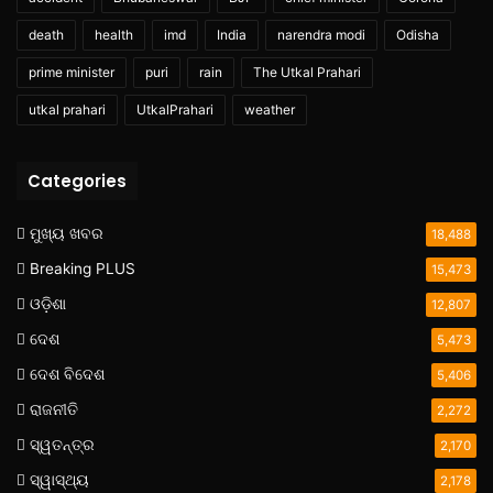
death
health
imd
India
narendra modi
Odisha
prime minister
puri
rain
The Utkal Prahari
utkal prahari
UtkalPrahari
weather
Categories
ମୁଖ୍ୟ ଖବର
18,488
Breaking PLUS
15,473
ଓଡ଼ିଶା
12,807
ଦେଶ
5,473
ଦେଶ ବିଦେଶ
5,406
ରାଜନୀତି
2,272
ସ୍ୱତନ୍ତ୍ର
2,170
ସ୍ୱାସ୍ଥ୍ୟ
2,178