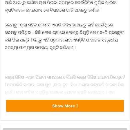
ଆଜି ଆସନ୍ତୁ ଜାଣିବା ଚାହା ପିଇବା ସମୟରେ କେଉଁଜିନିଷ ଗୁଡିକ ଖାଇବା
କ୍ଷତିକାରକ ହୋଇଥାଏ ସେ ବିଷୟରେ ଆଜି ଆସନ୍ତୁ ଜାଣିବା l
ଲେମ୍ବୁ -ଚାହା ସହିତ କୌଣସି ଏପରି ଜିନିଷ ଖାଆନ୍ତୁ ନାହିଁ ଯେଉଁଥିରେ
ଲେମ୍ବୁ ପଡିଥିବା l କିଛି ଲୋକ ଚାହାରେ ଲେମ୍ବୁ ଚିପୁଡ଼ି ଲେମନ-ଟି ପ୍ରସ୍ତୁତ
କରି ପିଇ ଥାନ୍ତି l କିନ୍ତୁ ଏହି ପ୍ରକାର ଚାହା ଏସିଡ଼ିଟି ଓ ପାଚନ ସମ୍ବଧୀୟ
ସମସ୍ୟା ଓ ଗ୍ୟାସ ସମସ୍ୟା ସୃଷ୍ଟି କରିଥାଏ l
କଞ୍ଚା ଜିନିଷ -ଚାହା ପିଇବା ସମୟରେ କୌଣସି କଞ୍ଚା ଜିନିଷ ଖାଇବା ଠିକ ନୁହେଁ
l ଯେପରିକି ସାଲାଡ଼ ,ଗଜା ମୁଗ ,ଗଜା ବୁଟ ,ସିଝା ଅଣ୍ଡା ଇତ୍ୟାଦି ଖାଇବା ଠିକ
ନୁହେଁ l ଚାହା ସଂହିତା ଏଗୁଡ଼ିକୁ ଖାଇଲେ ପେଟର କ୍ଷତି ହୋଇଥାଏ l ଏହା
ବ୍ୟତୀତ ଗରମ ଓ ଥଣ୍ଡାର ସମିଶ୍ରଣରେ ଅଧିକ ଅସୁବିଧା ଦେଖାଯାଏ l
Show More
ହଳଦୀ ଯୁକ୍ତ ଖାଦ୍ୟ -ଚାହା ସହିତ କିମ୍ବା ଚାହା ପିଇବା ପରେ ଏପରି କିଛି
ଖାଦ୍ୟ ସେବନ କରନ୍ତୁ ନାହିଁ ଯେଉଁଥିରେ ହଳଦୀର ମାତ୍ରା ଅଧିକ ଥିବ l ଚାହା ଓ
ହଳଦୀରେ ଥିବା ରସାଇନୀକ ତତ୍ୱ ନିଜ ଭିତରେ ପ୍ରତିକ୍ରିୟା ସୃଷ୍ଟି କରି