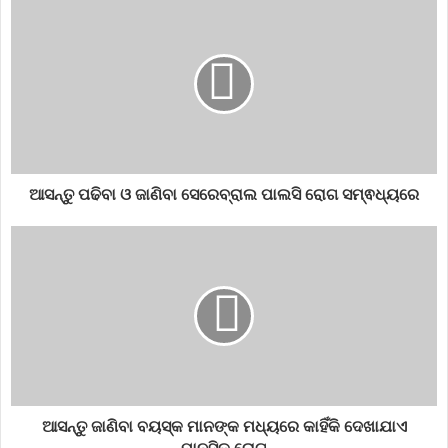
ପାଚନ ତନ୍ତ୍ରକୁ କ୍ଷତି କରିଥାନ୍ତି ଯାହା ଆଗକୁ ଅସୁବିଧା ସୃଷ୍ଟି କରେ l
ଥଣ୍ଡା ଜିନିଷ – ଚାହା ସହିତ କିମ୍ବା ଚାହା ପିଇବା ପରେ ,ପାଣି ଭଳି କୌଣସି
ଥଣ୍ଡା ଜିନିଷ ସେବନ କରନ୍ତୁ ନାହିଁ l ଚାହା ପିଇବା ପରେ ଯଦି ଆମେ ପାଣି ,ଜୁସ
କିମ୍ବା ଅନ୍ୟ କୌଣସି ପ୍ରକାରର ଥଣ୍ଡା ଜିନିଷ ସେବନ କରୁ ଏହା ପାଚନ
ତନ୍ତ୍ର ଉପରେ ଖରାପ ପ୍ରଭାବ ପକାଇଥାଏ l ଏହା ଦ୍ୱାରା ଗମ୍ଭୀର
ଏସିଡ଼ିଟି କିମ୍ବା ପେଟର ଅନ୍ୟ ସମସ୍ୟା ସୃଷ୍ଟି ହୁଏ l
ଆସନ୍ତୁ ପଢିବା ଓ ଜାଣିବା ସେରେବ୍ରାଲ ପାଲସି ରୋଗ ସମ୍ଵଧ୍ୟରେ
coldfood
coldstuff
gingertea
healthcare
lemongingertea
lemontea
rawthings
stayfit
stayhealthy
tea
turmericfood
ଆସନ୍ତୁ ଜାଣିବା ବୟସ୍କ ମାନଙ୍କ ମଧ୍ୟରେ କାହିଁକି ଦେଖାଯାଏ