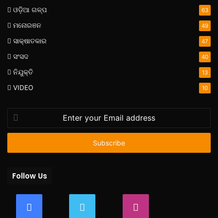
ଓଡ଼ିଆ ଗଳ୍ପ
63
ମନୋରଞନ
49
ସାକ୍ଷାତକାର
47
ସଂସଦ
40
ନିଯୁକ୍ତି
13
VIDEO
10
Enter
your
Email
address
Follow Us