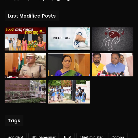
Last Modified Posts
Tags
accident
Bhubaneswar
BJP
chief minister
Corona