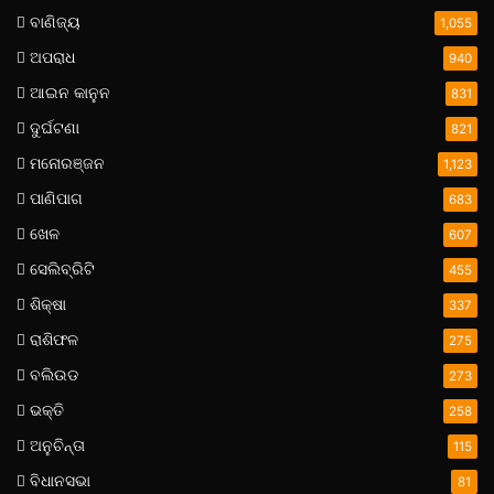
ବାଣିଜ୍ୟ
1,055
ଅପରାଧ
940
ଆଇନ କାନୁନ
831
ଦୁର୍ଘଟଣା
821
ମନୋରଞ୍ଜନ
1,123
ପାଣିପାଗ
683
ଖେଳ
607
ସେଲିବ୍ରିଟି
455
ଶିକ୍ଷା
337
ରାଶିଫଳ
275
ବଲିଉଡ
273
ଭକ୍ତି
258
ଅନୁଚିନ୍ତା
115
ବିଧାନସଭା
81