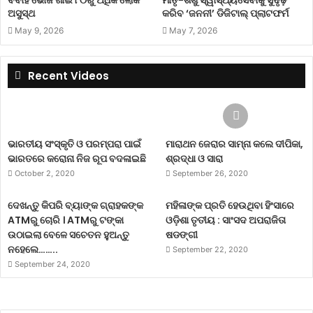
ବିବାହ ଭୋଜି ଖାଇ ୮୦ରୁ ଅଧିକ ଲୋକ
ମାତୃ-ଶିଶୁ ସ୍ୱାସ୍ଥ୍ୟସେବାକୁ ସୁଦୃଢ଼
ଅସୁସ୍ଥ
କରିବ ‘ଜନନୀ’ ଡିଜିଟାଲ୍ ପ୍ଲାଟଫର୍ମ
May 9, 2026
May 7, 2026
Recent Videos
ଭାରତୀୟ ସଂସ୍କୃତି ଓ ପରମ୍ପରା ପାଇଁ
ମାରାଥନ ଜେରାର ସାମ୍ନା କଲେ ଦୀପିକା,
ଭାରତରେ କରୋନା ନିଜ ରୂପ ବଦଳାଇଛି
ଶ୍ରଦ୍ଧା ଓ ସାରା
October 2, 2020
September 26, 2020
ଦେଖନ୍ତୁ କିପରି ବ୍ୟାଙ୍କ ଗ୍ରାହକଙ୍କ
ମହିଳାଙ୍କ ପ୍ରତି ହେଉଥିବା ହିଂସାରେ
ATMରୁ ଚୋରି । ATMରୁ ଟଙ୍କା
ଓଡ଼ିଶା ତୃତୀୟ : ସାଂସଦ ଅପରାଜିତା
ଉଠାଇଲା ବେଳେ ସଚେତନ ହୁଅନ୍ତୁ
ଷଡଙ୍ଗୀ
ନହେଲେ……..
September 22, 2020
September 24, 2020