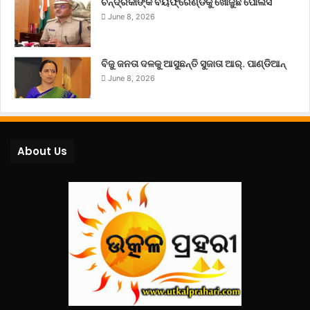
ଚନ୍ଦ୍ରିକାଙ୍କ ବୟଫ୍ରେଣ୍ଡକୁ ଖୋଜୁଛି ପୋଲିସ
June 8, 2026
ବିଜୁ ଜନତା ଦଳକୁ ଆସୁଛନ୍ତି ସୁଜାତା ଆର୍‌. ପାଣ୍ଡିଆନ୍
June 8, 2026
About Us