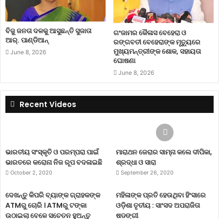
ବିଜୁ ଜନତା ଦଳକୁ ଆସୁଛନ୍ତି ସୁଜାତା
ଗଂଜାମର କୈଳାସ ବେହେରା ଓ
ଆର୍‌. ପାଣ୍ଡିଆନ୍
ରଙ୍ଗବତୀ ବେହେରାଙ୍କ ମୃତ୍ୟୁରେ
ମୁଖ୍ୟମନ୍ତ୍ରୀଙ୍କ ଶୋକ, ସହାୟତା
June 8, 2026
ଘୋଷଣା
June 8, 2026
Recent Videos
ଭାରତୀୟ ସଂସ୍କୃତି ଓ ପରମ୍ପରା ପାଇଁ
ମାରାଥନ ଜେରାର ସାମ୍ନା କଲେ ଦୀପିକା,
ଭାରତରେ କରୋନା ନିଜ ରୂପ ବଦଳାଇଛି
ଶ୍ରଦ୍ଧା ଓ ସାରା
October 2, 2020
September 26, 2020
ଦେଖନ୍ତୁ କିପରି ବ୍ୟାଙ୍କ ଗ୍ରାହକଙ୍କ
ମହିଳାଙ୍କ ପ୍ରତି ହେଉଥିବା ହିଂସାରେ
ATMରୁ ଚୋରି । ATMରୁ ଟଙ୍କା
ଓଡ଼ିଶା ତୃତୀୟ : ସାଂସଦ ଅପରାଜିତା
ଉଠାଇଲା ବେଳେ ସଚେତନ ହୁଅନ୍ତୁ
ଷଡଙ୍ଗୀ