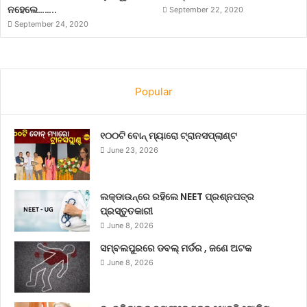
ନହେଲେ……..
September 22, 2020
September 24, 2020
Popular
୧୦୦ଟି ବୋନ୍ ମ୍ୟାରୋ ଟ୍ରାନସପ୍ଲାଣ୍ଟ
June 23, 2026
ଲକ୍‌ଡାଉନ୍‌ରେ ରହିଲେ NEET ପ୍ରଶ୍ନପତ୍ର
ପ୍ରସ୍ତୁତକାରୀ
June 8, 2026
ସମ୍ବଲପୁରରେ ଡବଲ୍ ମର୍ଡର , ଜଣେ ଅଟକ
June 8, 2026