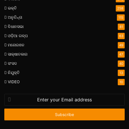
ଭକ୍ତି
258
ଅନୁଚିନ୍ତା
115
ବିଧାନସଭା
81
ଓଡ଼ିଆ ଗଳ୍ପ
63
ମନୋରଞନ
49
ସାକ୍ଷାତକାର
47
ସଂସଦ
40
ନିଯୁକ୍ତି
13
VIDEO
10
Enter
your
Email
address