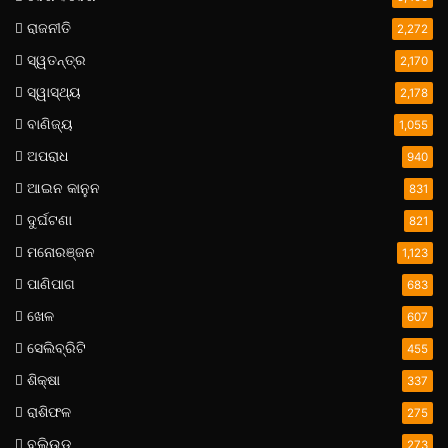
ରାଜନୀତି
2,272
ସ୍ୱତନ୍ତ୍ର
2,170
ସ୍ୱାସ୍ଥ୍ୟ
2,178
ବାଣିଜ୍ୟ
1,055
ଅପରାଧ
940
ଆଇନ କାନୁନ
831
ଦୁର୍ଘଟଣା
821
ମନୋରଞ୍ଜନ
1,123
ପାଣିପାଗ
683
ଖେଳ
607
ସେଲିବ୍ରିଟି
455
ଶିକ୍ଷା
337
ରାଶିଫଳ
275
ବଲିଉଡ
273