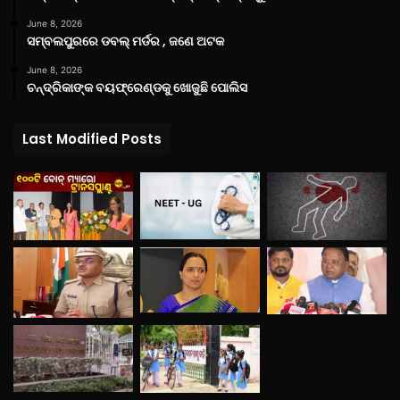
June 8, 2026
ସମ୍ବଲପୁରରେ ଡବଲ୍ ମର୍ଡର , ଜଣେ ଅଟକ
June 8, 2026
ଚନ୍ଦ୍ରିକାଙ୍କ ବୟଫ୍ରେଣ୍ଡକୁ ଖୋଜୁଛି ପୋଲିସ
Last Modified Posts