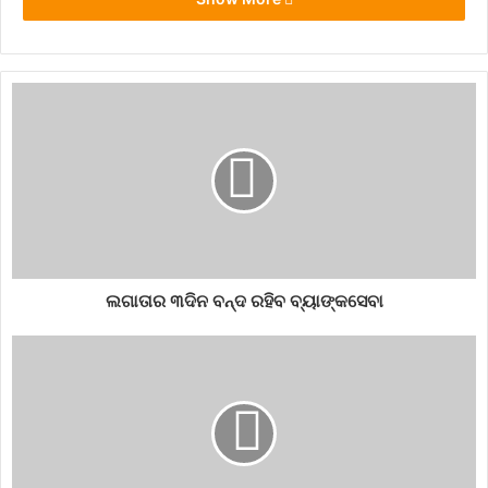
ଲଗାତାର ୩ଦିନ ବନ୍ଦ ରହିବ ବ୍ୟାଙ୍କସେବା
୩-ଆକ୍ୟୁ ପ୍ରେସର ଦୃଷ୍ଟିରୁ ଏହି ମୁଦ୍ରା ଆପଣଙ୍କ ସୁସ୍ଥ ସ୍ୱାସ୍ଥ୍ୟ ଲାଗି
ଅତ୍ୟନ୍ତ ଗୁରୁତ୍ୱପୂର୍ଣ୍ଣ। ଏପିର ମୁଦ୍ରା ଦୀର୍ଘ ସମୟ ଧରି ରହୁଥିବାରୁ
ରକ୍ତଚାପରୁ ମୁକ୍ତ କରିବା ସହ ଆତ୍ମିକ ଶାନ୍ତି ମଧ୍ୟ ପ୍ରଦାନ କରେ।
୪-ରଙ୍ଗ ମଧ୍ୟ ଶରୀର ଉପରେ ସକରାତ୍ମକ ପ୍ରଭାବ ଛାଡିଥାଏ। ଯାହା
ବିଜ୍ଞାନ ସମେତ ବିଭିନ୍ନ ଚିକିତ୍ସା ପଦ୍ଧତୀ ମଧ୍ୟ ସ୍ୱୀକାର କରେ। ଝୋଟି