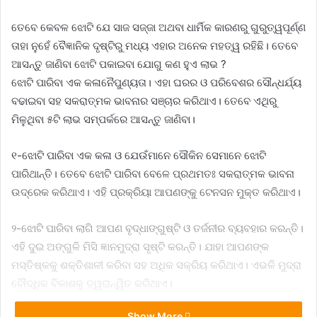
ତେବେ କେବଳ ଝୋଟି ଯେ ସାଜ ସଜ୍ଜା ଅଥବା ଧାର୍ମିକ କାରଣରୁ ଗୁରୁତ୍ୱପୂର୍ଣ୍ଣ
ତାହା ନୁହେଁ ବୈଜ୍ଞାନିକ ଦୃଷ୍ଟିରୁ ମଧ୍ୟ ଏହାର ଅନେକ ମହତ୍ୱ ରହିଛି। ତେବେ
ଆସନ୍ତୁ ଜାଣିବା ଝୋଟି ପକାଇବା ଯୋଗୁ କଣ ହୁଏ ଲାଭ ?
ଝୋଟି ପାରିବା ଏକ କଳାନୈପୁଣ୍ୟତା। ଏହା ଘରର ଓ ପରିବେଶର ସୌନ୍ଧର୍ଯ୍ୟ
ବଢାଇବା ସହ ସକରାତ୍ମକ ଭାବନାର ସଞ୍ଚାର କରିଥାଏ। ତେବେ ଏଥିରୁ
ମିଳୁଥିବା ୫ଟି ଲାଭ ସମ୍ପର୍କରେ ଆସନ୍ତୁ ଜାଣିବା।
୧-ଝୋଟି ପାରିବା ଏକ କଳା ଓ ଯେଉଁମାନେ ସୌକିନ ସେମାନେ ଝୋଟି
ପାରିଥାନ୍ତି। ତେବେ ଝୋଟି ପାରିବା ବେଳେ ପ୍ରଥମତଃ ସକରାତ୍ମକ ଭାବନା
ଉଦ୍ରେକ କରିଥାଏ। ଏହି ପ୍ରକ୍ରିୟା ଆପଣଙ୍କୁ ଟେନସନ ମୁକ୍ତ କରିଥାଏ।
୨-ଝୋଟି ପାରିବା ଲାଗି ଆପଣ ବୃଦ୍ଧାଙ୍ଗୁଷ୍ଟି ଓ ତର୍ଜନୀର ବ୍ୟବହାର କରନ୍ତି।
ଏହି ଦୁଇ ଅଙ୍ଗୁଳି ମିସି ଜ୍ଞାନମୁଦ୍ରା ସୃଷ୍ଟି କରନ୍ତି। ଯାହା ଆପଣଙ୍କ
ମସ୍ତିଷ୍କକୁ ଶକ୍ତିଶାଳୀ କରିବା ସହ ଅଧିକ ସକ୍ରିୟ କରିଥାଏ। ଏଭଳି ମୁଦ୍ରା
ବୌଦ୍ଧିକ ବିକାଶକୁ ତ୍ୱରାନ୍ୱିତ କରିଥାଏ।
Show More