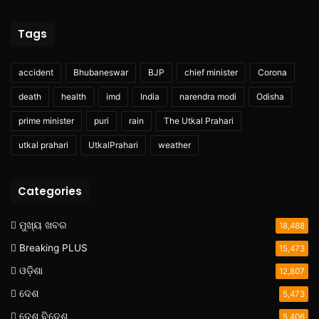
Tags
accident
Bhubaneswar
BJP
chief minister
Corona
death
health
imd
India
narendra modi
Odisha
prime minister
puri
rain
The Utkal Prahari
utkal prahari
UtkalPrahari
weather
Categories
ମୁଖ୍ୟ ଖବର
18,488
Breaking PLUS
15,473
ଓଡ଼ିଶା
12,807
ଦେଶ
5,473
ଦେଶ ବିଦେଶ
5,406