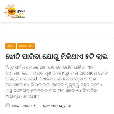
ଓଡ଼ିଶା
ଜୀବନଚର୍ଯ୍ୟା
ଝୋଟି ପାରିବା ଯୋଗୁ ମିଳିଥାଏ ୫ଟି ଲାଭ
ହିନ୍ଦୁ ଧର୍ମର ଲୋକେ ଘର ଆଗରେ ଝୋଟି ପାରିବା ଏକ
ସାଧାରଣ କଥା। ଘରର ସୁଖ ଓ ସମୃଦ୍ଧି ଲାଗି ଅଗଣାରେ ଝୋଟି
ପାରନ୍ତି। ଦିପାବଳୀ ଓ ଏଭଳି ଅବସରମାନଙ୍କରେ ଘର
ଅଗଣାରେ ଝୋଟି ପକାଇବା ଅନେକ ଗୁରୁତ୍ୱ ବହନ କରେ।
ଏଣୁ ଦଶହରାରୁ ଲୋକଙ୍କ ଘର ଅଗଣାରେ ଝୋଟି ପଡିବା
ଆରମ୍ଭ ହୋଇଯାଏ
Utkal Prahari S.S
November 14, 2020