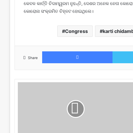
କେବଳ କାର୍ତ୍ତି ଚିଦାମ୍ୱରମ ନୁହନ୍ତି, ଦେଶର ଅନେକ ନେତା କୋରୋ
କୋରୋନା ସଂକ୍ରମିତ ଚିହ୍ନଟ ହୋଇଥିଲେ।
Congress
karti chida
Facebook
Share