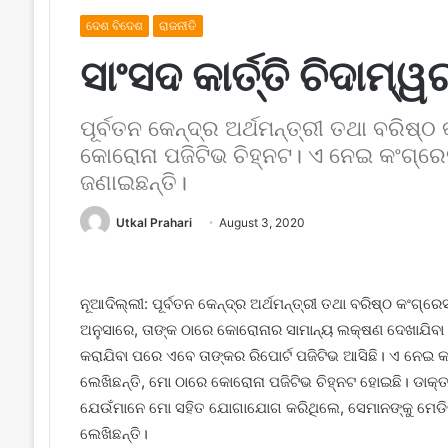
ଦେଶ ବିଦେଶ
ରାଜନୀତି
ସାଂସଦ କାର୍ତ୍ତି ଚିଦାମ
ପୂର୍ବତନ କେନ୍ଦ୍ର ଅର୍ଥମନ୍ତ୍ରୀ ତଥା ବରିଷ୍
କୋରୋନା ପଜିଟିଭ ଚିହ୍ନଟ। ଏ ନେଇ କଂଗ୍ରେସ ସ
ଜଣାଇଛନ୍ତି।
Utkal Prahari
August 3, 2020
ନୂଆଦିଲ୍ଲୀ: ପୂର୍ବତନ କେନ୍ଦ୍ର ଅର୍ଥମନ୍ତ୍ରୀ ତଥା ବରିଷ୍ଠ କଂଗ୍ର
ଅନୁସାରେ, ତାଙ୍କ ଠାରେ କୋରୋନାର ସାମାନ୍ୟ ଲକ୍ଷଣ ଦେଖାଯିବା
କରାଯିବା ପ‌ରେ ଏବେ ତାଙ୍କର ରିପୋର୍ଟ ପଜିଟିଭ ଆସିଛି। ଏ ନେଇ କଂ
ଲେଖିଛନ୍ତି, ମୋ ଠାରେ କୋରୋନା ପଜିଟିଭ ଚିହ୍ନଟ ହୋଇଛି। ଡାକ୍ତ
ଯେଉଁମାନେ ମୋ ସହିତ ଯୋଗାଯୋଗ କରିଥିଲେ, ସେମାନଙ୍କୁ ମେଡିକ
ଲେଖିଛନ୍ତି।