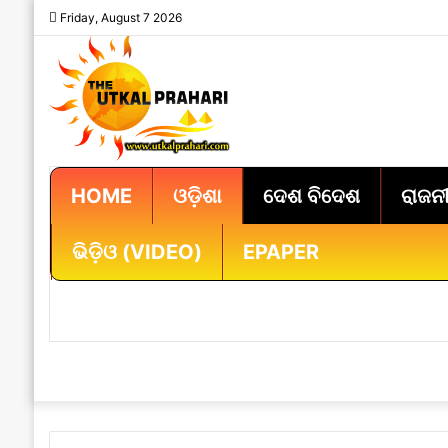
Friday, August 7 2026
HOME
ଓଡ଼ିଶା
ଦେଶ ବିଦେଶ
ରାଜନୀ
ଭିଡ଼ିଓ (VIDEO)
EPAPER