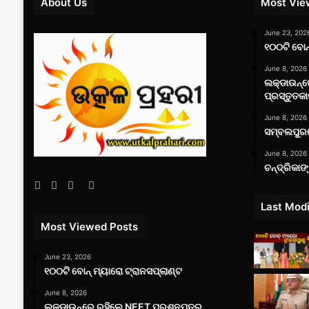
About Us
Most Vie
June 23, 202
୧୦୦ଟି ବୋନ୍
June 8, 2026
ଲକ୍‌ଡାଉନ୍
ପ୍ରସ୍ତୁତକା
June 8, 2026
ସମ୍ବଲପୁରର
June 8, 2026
ଚନ୍ଦ୍ରିକାଙ
Facebook
Twitter
YouTube
Instagram
Last Modi
Most Viewed Posts
June 23, 2026
୧୦୦ଟି ବୋନ୍ ମ୍ୟାରୋ ଟ୍ରାନସପ୍ଲାଣ୍ଟ
June 8, 2026
ଲକ୍‌ଡାଉନ୍‌ରେ ରହିଲେ NEET ପ୍ରଶ୍ନପତ୍ର