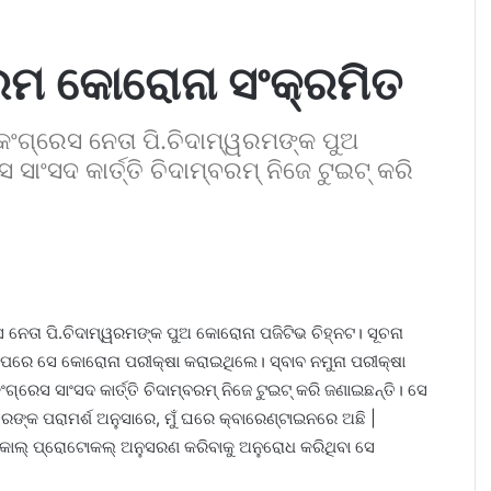
୍ୱରମ କୋରୋନା ସଂକ୍ରମିତ
ଠ କଂଗ୍ରେସ ନେତା ପି.ଚିଦାମ୍ୱରମଙ୍କ ପୁଅ
ାଂସଦ କାର୍ତ୍ତି ଚିଦାମ୍ବରମ୍ ନିଜେ ଟୁଇଟ୍ କରି
େସ ନେତା ପି.ଚିଦାମ୍ୱରମଙ୍କ ପୁଅ କୋରୋନା ପଜିଟିଭ ଚିହ୍ନଟ। ସୂଚନା
 ପରେ ସେ କୋରୋନା ପରୀକ୍ଷା କରାଇଥିଲେ। ସ୍ବାବ ନମୁନା ପରୀକ୍ଷା
ଗ୍ରେସ ସାଂସଦ କାର୍ତ୍ତି ଚିଦାମ୍ବରମ୍ ନିଜେ ଟୁଇଟ୍ କରି ଜଣାଇଛନ୍ତି। ସେ
ରଙ୍କ ପରାମର୍ଶ ଅନୁସାରେ, ମୁଁ ଘରେ କ୍ବାରେଣ୍ଟାଇନରେ ଅଛି |
ାଲ୍ ପ୍ରୋଟୋକଲ୍ ଅନୁସରଣ କରିବାକୁ ଅନୁରୋଧ କରିଥିବା ସେ