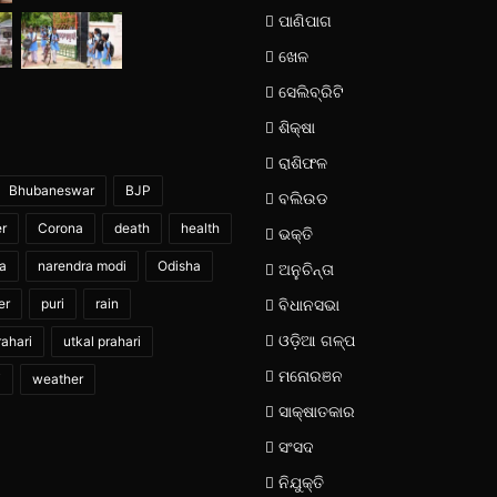
ପାଣିପାଗ
ଖେଳ
ସେଲିବ୍ରିଟି
ଶିକ୍ଷା
ରାଶିଫଳ
Bhubaneswar
BJP
ବଲିଉଡ
er
Corona
death
health
ଭକ୍ତି
ia
narendra modi
Odisha
ଅନୁଚିନ୍ତା
er
puri
rain
ବିଧାନସଭା
ଓଡ଼ିଆ ଗଳ୍ପ
ahari
utkal prahari
ମନୋରଞନ
i
weather
ସାକ୍ଷାତକାର
ସଂସଦ
ନିଯୁକ୍ତି