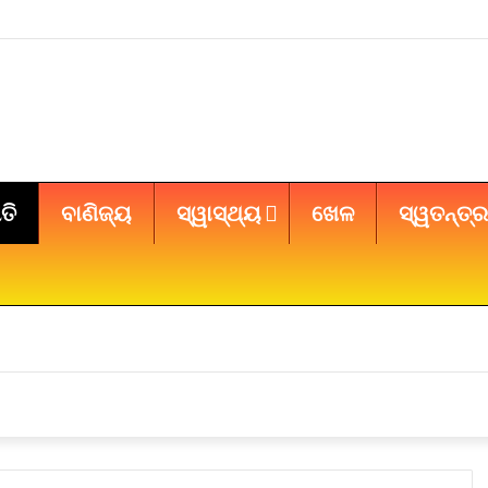
ତି
ବାଣିଜ୍ୟ
ସ୍ୱାସ୍ଥ୍ୟ
ଖେଳ
ସ୍ୱତନ୍ତ୍ର