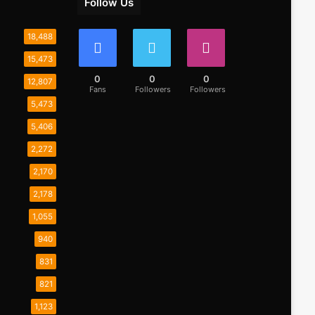
Follow Us
18,488
15,473
0
0
0
12,807
Fans
Followers
Followers
5,473
5,406
2,272
2,170
2,178
1,055
940
831
821
1,123