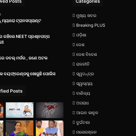
wed Posts
Categories
6
ମୁଖ୍ୟ ଖବର
 ମ୍ୟାରୋ ଟ୍ରାନସପ୍ଲାଣ୍ଟ
Breaking PLUS
ଓଡ଼ିଶା
‌ରେ ରହିଲେ NEET ପ୍ରଶ୍ନପତ୍ର
ରୀ
ଦେଶ
ଦେଶ ବିଦେଶ
େ ଡବଲ୍ ମର୍ଡର , ଜଣେ ଅଟକ
ରାଜନୀତି
୍କ ବୟଫ୍ରେଣ୍ଡକୁ ଖୋଜୁଛି ପୋଲିସ
ସ୍ୱତନ୍ତ୍ର
ସ୍ୱାସ୍ଥ୍ୟ
fied Posts
ବାଣିଜ୍ୟ
ଅପରାଧ
ଆଇନ କାନୁନ
ଦୁର୍ଘଟଣା
ମନୋରଞ୍ଜନ