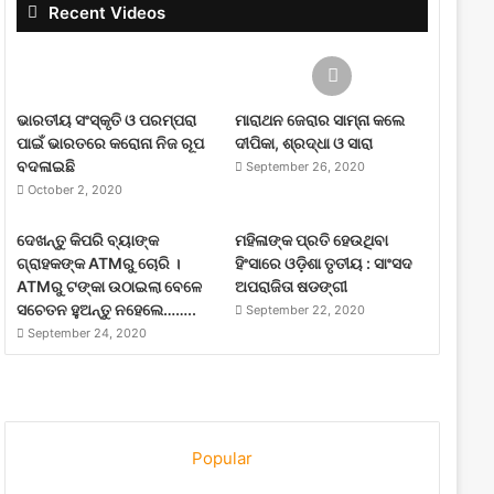
Recent Videos
ଭାରତୀୟ ସଂସ୍କୃତି ଓ ପରମ୍ପରା
ମାରାଥନ ଜେରାର ସାମ୍ନା କଲେ
ପାଇଁ ଭାରତରେ କରୋନା ନିଜ ରୂପ
ଦୀପିକା, ଶ୍ରଦ୍ଧା ଓ ସାରା
ବଦଳାଇଛି
September 26, 2020
October 2, 2020
ଦେଖନ୍ତୁ କିପରି ବ୍ୟାଙ୍କ
ମହିଳାଙ୍କ ପ୍ରତି ହେଉଥିବା
ଗ୍ରାହକଙ୍କ ATMରୁ ଚୋରି ।
ହିଂସାରେ ଓଡ଼ିଶା ତୃତୀୟ : ସାଂସଦ
ATMରୁ ଟଙ୍କା ଉଠାଇଲା ବେଳେ
ଅପରାଜିତା ଷଡଙ୍ଗୀ
ସଚେତନ ହୁଅନ୍ତୁ ନହେଲେ……..
September 22, 2020
September 24, 2020
Popular