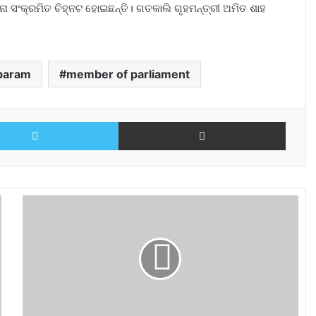
ନା ସଂକ୍ରମିତ ଚିହ୍ନଟ ହୋଇଛନ୍ତି। ଗତକାଲି ଗୃହମନ୍ତ୍ରୀ ଅମିତ ଶାହ
mbaram
member of parliament
Twitter
Share via Email