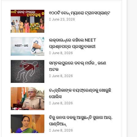
୧୦୦ଟି ବୋନ୍ ମ୍ୟାରୋ ଟ୍ରାନସପ୍ଲାଣ୍ଟ
June 23, 2026
ଲକ୍‌ଡାଉନ୍‌ରେ ରହିଲେ NEET
ପ୍ରଶ୍ନପତ୍ର ପ୍ରସ୍ତୁତକାରୀ
June 8, 2026
ସମ୍ବଲପୁରରେ ଡବଲ୍ ମର୍ଡର , ଜଣେ
ଅଟକ
June 8, 2026
ଚନ୍ଦ୍ରିକାଙ୍କ ବୟଫ୍ରେଣ୍ଡକୁ ଖୋଜୁଛି
ପୋଲିସ
June 8, 2026
ବିଜୁ ଜନତା ଦଳକୁ ଆସୁଛନ୍ତି ସୁଜାତା ଆର୍‌.
ପାଣ୍ଡିଆନ୍
June 8, 2026