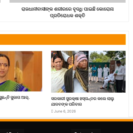
ରାଜଧାନୀବାସୀଙ୍କ ଶରୀରରେ ବୃଦ୍ଧି ପାଇଛି କୋରୋନା
ପ୍ରତିରୋଧକ ଶକ୍ତି
ଛନ୍ତି ସୁଜାତା ଆର୍‌.
ସରକାରୀ ସୁରକ୍ଷା ହସ୍ତାନ୍ତର କଲେ ଲାଲୁ
ଯାଦବଙ୍କ ପରିବାର
June 6, 2026