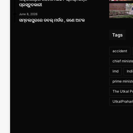
ପ୍ରସ୍ତୁତକାରୀ
June 8, 2026
ସମ୍ବଲପୁରରେ ଡବଲ୍ ମର୍ଡର , ଜଣେ ଅଟକ
Tags
accident
chief minist
imd
Ind
prime minist
The Utkal Pr
UtkalPrahar