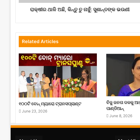
ରାକ୍ଷୀର ଥାଳି ଅଛି, କିନ୍ତୁ ତୁ ନାହୁଁ: ସୁଶାନ୍ତଙ୍କ ଭଉଣୀ
Related Articles
ବିଜୁ ଜନତା ଦଳକୁ ଆସୁ
୧୦୦ଟି ବୋନ୍ ମ୍ୟାରୋ ଟ୍ରାନସପ୍ଲାଣ୍ଟ
ପାଣ୍ଡିଆନ୍
June 23, 2026
June 8, 2026