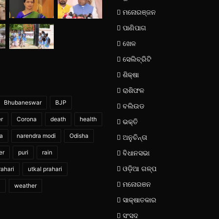
ମନୋରଞ୍ଜନ
ପାଣିପାଗ
ଖେଳ
ସେଲିବ୍ରିଟି
ଶିକ୍ଷା
ରାଶିଫଳ
Bhubaneswar
BJP
ବଲିଉଡ
er
Corona
death
health
ଭକ୍ତି
ia
narendra modi
Odisha
ଅନୁଚିନ୍ତା
er
puri
rain
ବିଧାନସଭା
ଓଡ଼ିଆ ଗଳ୍ପ
ahari
utkal prahari
ମନୋରଞନ
i
weather
ସାକ୍ଷାତକାର
ସଂସଦ