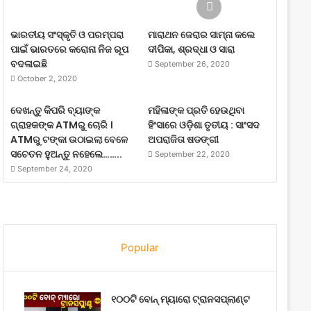
ଭାରତୀୟ ସଂସ୍କୃତି ଓ ପରମ୍ପରା
ମାରାଥନ ଜେରାର ସାମ୍ନା କଲେ
ପାଇଁ ଭାରତରେ କରୋନା ନିଜ ରୂପ
ଦୀପିକା, ଶ୍ରଦ୍ଧା ଓ ସାରା
ବଦଳାଇଛି
September 26, 2020
October 2, 2020
ଦେଖନ୍ତୁ କିପରି ବ୍ୟାଙ୍କ
ମହିଳାଙ୍କ ପ୍ରତି ହେଉଥିବା
ଗ୍ରାହକଙ୍କ ATMରୁ ଚୋରି ।
ହିଂସାରେ ଓଡ଼ିଶା ତୃତୀୟ : ସାଂସଦ
ATMରୁ ଟଙ୍କା ଉଠାଇଲା ବେଳେ
ଅପରାଜିତା ଷଡଙ୍ଗୀ
ସଚେତନ ହୁଅନ୍ତୁ ନହେଲେ……..
September 22, 2020
September 24, 2020
Popular
୧୦୦ଟି ବୋନ୍ ମ୍ୟାରୋ ଟ୍ରାନସପ୍ଲାଣ୍ଟ