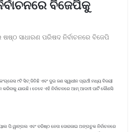
ର୍ବାଚନରେ ବିଜେପିକୁ
 ଷଷ୍ଠ ସାଧାରଣ ପରିଷଦ ନିର୍ବାଚନରେ ବିଜେପି
ଂଗ୍ରେସ ୯ଟି ସିଟ୍ ଜିତିଛି ଏବଂ ଦୁଇ ଜଣ ସ୍ୱାଧୀନ ପ୍ରାର୍ଥୀ ମଧ୍ୟ ବିଜୟୀ
 କରିବାକୁ ଯାଉଛି। ତେବେ ଏହି ନିର୍ବାଚନରେ ଆମ୍ ଆଦମୀ ପାର୍ଟି କୌଣସି
 ଗୟାଲ ପି ୱାଙ୍ଗଲ ଏବଂ ବରିଷ୍ଠ ନେତା ଦୋରଜାଇ ଅଙ୍ଗଚୁକ ନିର୍ବାଚନରେ