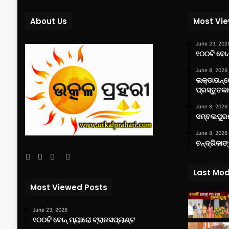
About Us
Most Vi
June 23, 202
୧୦୦ଟି ବୋନ୍
June 8, 2026
ଲକ୍‌ଡାଉନ୍
ପ୍ରସ୍ତୁତକା
June 8, 2026
ସମ୍ବଲପୁରର
June 8, 2026
ଚନ୍ଦ୍ରିକାଙ
Facebook
Twitter
YouTube
Instagram
Last Mod
Most Viewed Posts
June 23, 2026
୧୦୦ଟି ବୋନ୍ ମ୍ୟାରୋ ଟ୍ରାନସପ୍ଲାଣ୍ଟ