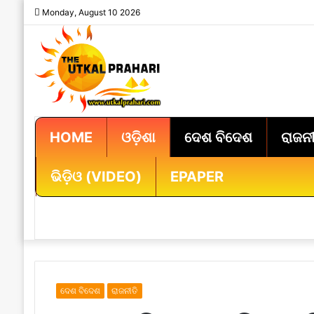
Monday, August 10 2026
HOME
ଓଡ଼ିଶା
ଦେଶ ବିଦେଶ
ରାଜନୀ
ଭିଡ଼ିଓ (VIDEO)
EPAPER
ଦେଶ ବିଦେଶ
ରାଜନୀତି