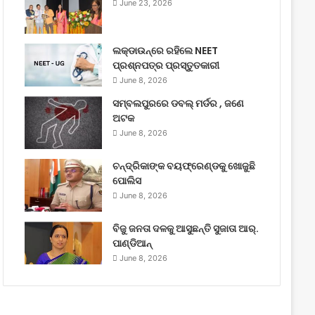
June 23, 2026
ଲକ୍‌ଡାଉନ୍‌ରେ ରହିଲେ NEET
ପ୍ରଶ୍ନପତ୍ର ପ୍ରସ୍ତୁତକାରୀ
June 8, 2026
ସମ୍ବଲପୁରରେ ଡବଲ୍ ମର୍ଡର , ଜଣେ
ଅଟକ
June 8, 2026
ଚନ୍ଦ୍ରିକାଙ୍କ ବୟଫ୍ରେଣ୍ଡକୁ ଖୋଜୁଛି
ପୋଲିସ
June 8, 2026
ବିଜୁ ଜନତା ଦଳକୁ ଆସୁଛନ୍ତି ସୁଜାତା ଆର୍‌.
ପାଣ୍ଡିଆନ୍
June 8, 2026