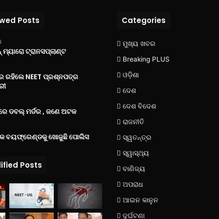
ewed Posts
Categories
6
ମୁଖ୍ୟ ଖବର
 ମ୍ୟାରୋ ଟ୍ରାନସପ୍ଲାଣ୍ଟ
Breaking PLUS
ଓଡ଼ିଶା
‌ରେ ରହିଲେ NEET ପ୍ରଶ୍ନପତ୍ର
ରୀ
ଦେଶ
ଦେଶ ବିଦେଶ
େ ଡବଲ୍ ମର୍ଡର , ଜଣେ ଅଟକ
ରାଜନୀତି
୍କ ବୟଫ୍ରେଣ୍ଡକୁ ଖୋଜୁଛି ପୋଲିସ
ସ୍ୱତନ୍ତ୍ର
ସ୍ୱାସ୍ଥ୍ୟ
ified Posts
ବାଣିଜ୍ୟ
ଅପରାଧ
ଆଇନ କାନୁନ
ଦୁର୍ଘଟଣା