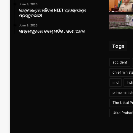
June 8, 2026
ଲକ୍‌ଡାଉନ୍‌ରେ ରହିଲେ NEET ପ୍ରଶ୍ନପତ୍ର
ପ୍ରସ୍ତୁତକାରୀ
June 8, 2026
ସମ୍ବଲପୁରରେ ଡବଲ୍ ମର୍ଡର , ଜଣେ ଅଟକ
Tags
accident
chief minist
imd
Ind
prime minist
The Utkal Pr
UtkalPrahar