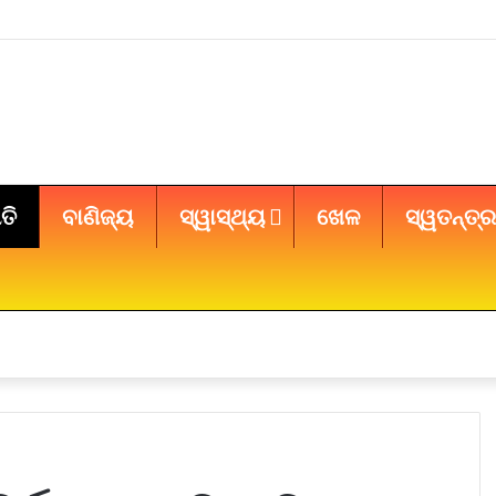
ତି
ବାଣିଜ୍ୟ
ସ୍ୱାସ୍ଥ୍ୟ
ଖେଳ
ସ୍ୱତନ୍ତ୍ର