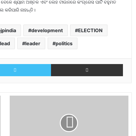
ିବା ବେଳେ ଶ୍ୟାମ ଅଞ୍ଚଳ ଏବଂ ଲେହ ଟାଉନରେ କଂଗ୍ରେସ ପାର୍ଟି ବହୁମତ
 କରିପାରି ନାହାନ୍ତି।
jpindia
development
ELECTION
lead
leader
politics
Twitter
Share via Email