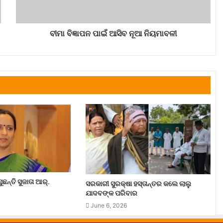
ବୀମା ବିଜ୍ଞାପନ ପାଇଁ ଆସିବ ନୂଆ ନିୟମାବଳୀ
ଛନ୍ତି ସୁଜାତା ଆର୍‌.
ସରକାରୀ ସୁରକ୍ଷା ହସ୍ତାନ୍ତର କଲେ ଲାଲୁ
ଯାଦବଙ୍କ ପରିବାର
June 6, 2026