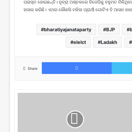
ପରାସ୍ତ ହୋଇଛନ୍ତି। ନୁବ୍ରା ଅଞ୍ଚଳରେ ବିଜେପିକୁ ବହୁମତ ମିଳିଥ
ହାସଲ କରିଛି। ଏଥର କୌଣସି ମହିଳା ପ୍ରାର୍ଥୀ ଗୋଟିଏ ବି ଆସନ ହାସଲ
bharatiyajanataparty
BJP
b
elelct
Ladakh
Facebook
Share