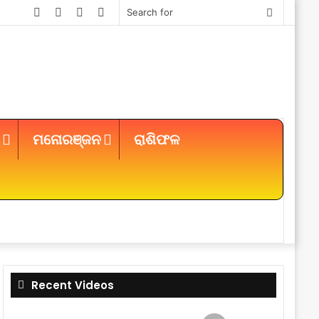
Facebook
Twitter
YouTube
Instagram
Search
for
ମନୋରଞ୍ଜନ
ରାଶିଫଳ
Sidebar
Recent Videos