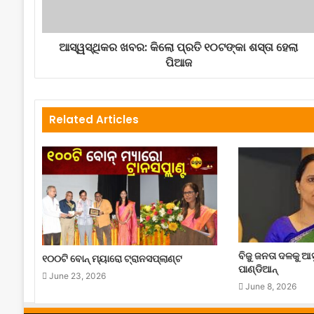
ଆସ୍ୱସ୍ଥିକର ଖବର: କିଲୋ ପ୍ରତି ୧୦ଟଙ୍କା ଶସ୍ତା ହେଲା
ପିଆଜ
Related Articles
ବିଜୁ ଜନତା ଦଳକୁ ଆସୁ
୧୦୦ଟି ବୋନ୍ ମ୍ୟାରୋ ଟ୍ରାନସପ୍ଲାଣ୍ଟ
ପାଣ୍ଡିଆନ୍
June 23, 2026
June 8, 2026