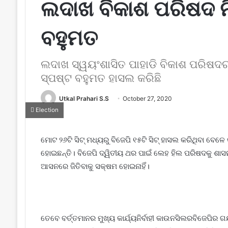
ଲଦାଖ ବିକାଶ ପରିଷଦ ନି
ବହୁମତ
ଲଦାଖ ସ୍ୱୟଂଶାସିତ ପାହାଡି ବିକାଶ ପରିଷଦର
ସ୍ପଷ୍ଟ ବହୁମତ ହାସଲ କରିଛି
Utkal Prahari S.S
October 27, 2020
Election
ମୋଟ ୨୬ଟି ସିଟ୍ ମଧ୍ୟରୁ ବିଜେପି ୧୫ଟି ସିଟ୍ ହାସଲ କରିଥିବା ବେଳେ କ
ହୋଇଛନ୍ତି। ବିଜେପି ଦ୍ୱିତୀୟ ଥର ପାଇଁ ଲେହ ହିଲ ପରିଷଦକୁ ଶାସନ
ଆସନରେ ଜିତିବାକୁ ସକ୍ଷମ ହୋଇନାହିଁ।
ତେବେ ବର୍ତ୍ତମାନର ମୁଖ୍ୟ କାର୍ଯ୍ୟନିର୍ବାହୀ କାଉନସିଲରବିଜେପିର