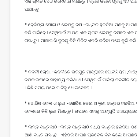
ଏକ ଚାମଚ ସେଓ ଭିନେଗାର ମିଶାନ୍ତୁ l ବ୍ରସ କରିବା ପୂର୍ବରୁ ଏହି ପାଣ
ପାଆନ୍ତୁ l
* ବେକିଙ୍ଗ ସୋଢା ଓ ଲେମ୍ବୁ ରସ -ଦାନ୍ତର ହଳଦିଆ ପଣକୁ ଆପଣ
କରି ପାରିବେ l ସେଥିପାଇଁ ଆପଣ ଏକ ଚାମଚ ଲେମ୍ବୁ ରସରେ ଏକ ଚାମଚ
ଘସନ୍ତୁ l ପାଖାପାଖି ଦୁଇରୁ ତିନି ମିନିଟ ଏପରି କରିବା ପରେ କୁଳି କର
* କଦଳୀ ଚୋପା -କଦଳୀରେ ଭରପୁର ମାତ୍ରାରେ ପୋଟାସିୟମ ,ମାଙ୍ଗାନ
ଚମକାଇବାରେ ସାହାଯ୍ୟ କରିଥାଏ l ସେଥିପାଇଁ ପାଚିଲା କଦଳୀର ଚୋ
l କିଛି ସମୟ ପରେ ପାଟିକୁ ଧୋଇନେବେ l
* ସୋରିଷ ତେଲ ଓ ଲୁଣ -ସୋରିଷ ତେଲ ଓ ଲୁଣ ଦାନ୍ତର ହଳଦିଆ ପ
ତେଲରେ କିଛି ଲୁଣ ମିଶାନ୍ତୁ l ତାପରେ ଏହାକୁ ଆଙ୍ଗୁଠି ସାହାଯ୍ୟରେ ଦ
* ଲିମ୍ବ ଦାନ୍ତକାଠି -ଲିମ୍ବ ଦାନ୍ତକାଠି ମଧ୍ୟ ଦାନ୍ତର ହଳଦିଆ 
ଆଣି ଦାନ୍ତ ଘସନ୍ତୁ l ଏହିପରି ଆପଣ ପ୍ରତେକ ଦିନ କଲେ ଆପଣଙ୍କୁ 