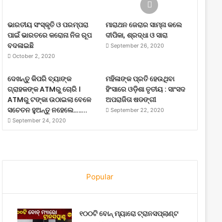
ଭାରତୀୟ ସଂସ୍କୃତି ଓ ପରମ୍ପରା
ମାରାଥନ ଜେରାର ସାମ୍ନା କଲେ
ପାଇଁ ଭାରତରେ କରୋନା ନିଜ ରୂପ
ଦୀପିକା, ଶ୍ରଦ୍ଧା ଓ ସାରା
ବଦଳାଇଛି
September 26, 2020
October 2, 2020
ଦେଖନ୍ତୁ କିପରି ବ୍ୟାଙ୍କ
ମହିଳାଙ୍କ ପ୍ରତି ହେଉଥିବା
ଗ୍ରାହକଙ୍କ ATMରୁ ଚୋରି ।
ହିଂସାରେ ଓଡ଼ିଶା ତୃତୀୟ : ସାଂସଦ
ATMରୁ ଟଙ୍କା ଉଠାଇଲା ବେଳେ
ଅପରାଜିତା ଷଡଙ୍ଗୀ
ସଚେତନ ହୁଅନ୍ତୁ ନହେଲେ……..
September 22, 2020
September 24, 2020
Popular
୧୦୦ଟି ବୋନ୍ ମ୍ୟାରୋ ଟ୍ରାନସପ୍ଲାଣ୍ଟ