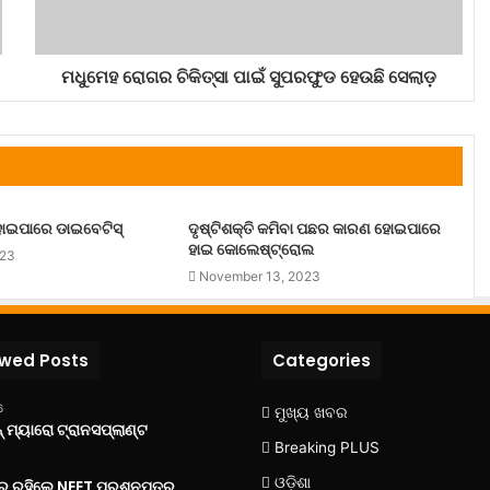
ମଧୁମେହ ରୋଗର ଚିକିତ୍ସା ପାଇଁ ସୁପରଫୁଡ ହେଉଛି ସେଲାଡ଼
ୋଇପାରେ ଡାଇବେଟିସ୍
ଦୃଷ୍ଟିଶକ୍ତି କମିବା ପଛର କାରଣ ହୋଇପାରେ
ହାଇ କୋଲେଷ୍ଟ୍ରୋଲ
023
November 13, 2023
ewed Posts
Categories
6
ମୁଖ୍ୟ ଖବର
 ମ୍ୟାରୋ ଟ୍ରାନସପ୍ଲାଣ୍ଟ
Breaking PLUS
ଓଡ଼ିଶା
‌ରେ ରହିଲେ NEET ପ୍ରଶ୍ନପତ୍ର