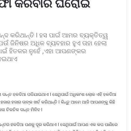
 ସଫା କରିବାର ଘରୋଇ
ଦ କରିଥାନ୍ତି l ହସ ପାଇଁ ଆମର ବ୍ୟକ୍ତିତ୍ୱ
େଉଁ ଜିନିଷର ଅଧିକ ବ୍ୟବହାର ହୁଏ ତାହା ହେଲା
ପାଇଁ ହିତକର ନୁହେଁ ,ଏହା ଆପଣଙ୍କର
ଦେଇଥାଏ
ାରା ଦାନ୍ତ ହଳଦିଆ ପଡିଯାଇଥାଏ l ସେଥିପାଇଁ ଅଧିକାଂଶ ଲୋକ ଏହି ହଳଦିଆ
ହଜାର ହଜାର ତାଙ୍କ ଖର୍ଚ କରିଥାନ୍ତି l କିନ୍ତୁ ଆମେ ଆଜି ଆପଣଙ୍କୁ କିଛି
ଚିକଚିକ ଦାନ୍ତ ମିଳିବ l
ାନ୍ତର ହଳଦିଆ ପଣକୁ ଦୂର କରିଥାଏ l ସେଥିପାଇଁ ଆପଣ ଏକ କପ ପାଣିରେ