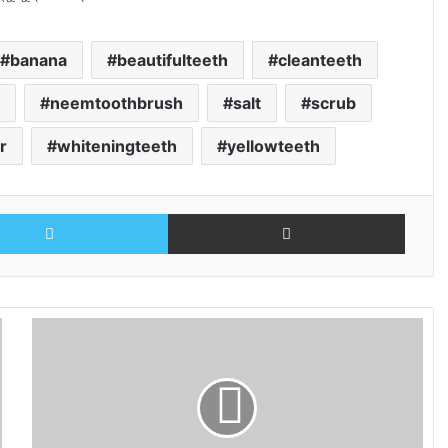
banana
beautifulteeth
cleanteeth
l
neemtoothbrush
salt
scrub
r
whiteningteeth
yellowteeth
Twitter
Share via Email