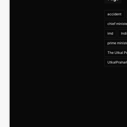
accident
chief minist
imd
Ind
prime minist
The Utkal Pr
UtkalPrahar