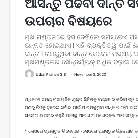
ଆସନ୍ତୁ ପଢିବା ଦାନ୍ତ
ଉପଚାର ବିଷୟରେ
ମୁଖ ମଣ୍ଡଳରେ ହସ ଦେଖିଲେ ସମସ୍ତେଏ ପସନ୍
ଉନ୍ନତ ହୋଇଥାଏ l ଏହି ବ୍ୟକ୍ତିତ୍ୱ ପାଇଁ ଯ
ଦାନ୍ତ l ଚମକୁଥିବା ଦାନ୍ତ କେବେଳ ମସ୍ଥ୍ୟ 
ମୁଖମଣ୍ଡଳର ସୌନ୍ଦର୍ଯ୍ୟକୁ ଅଧିକ ବଢ଼ାଇ 
Utkal Prahari S.S
November 8, 2020
ଅଧିକାଂଶ ସମୟ ରାସାୟନିକ ଯୁକ୍ତ ଜିନିଷକୁ ବ୍ୟବହାର କରିବା ଦ୍ୱ
ପଣରୁ ନିଜକୁ ଦୁରେଇ ରଖିବା ପାଇଁ ଓ ଚମକୁଥିବା ଦାନ୍ତ ପାଇବା ପାଇଁ 
ଘରୋଇ ଉପଚାର କହୁଛି ଯାହାକୁ ଆପଣ ଆପଣେଇଲେ ଆପଣଙ୍କୁ ଧଳା 
* ସେଓରେ ପ୍ରସ୍ତୁତ ଭିନେଗାର -ସେଓରେ ପ୍ରସ୍ତୁତ ଭିନେଗାର ଦ