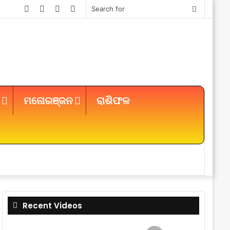
Facebook
Twitter
YouTube
Instagram
Search
for
ମନୋରଞ୍ଜନ
ରାଶିଫଳ
Sidebar
Recent Videos