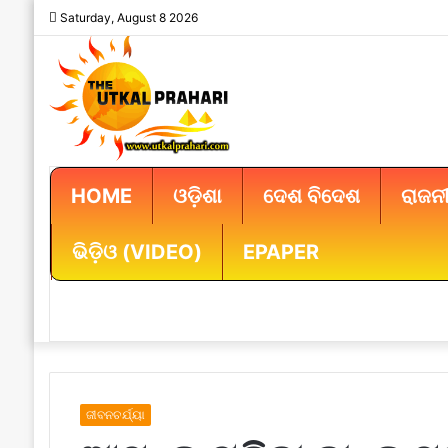
Saturday, August 8 2026
HOME
ଓଡ଼ିଶା
ଦେଶ ବିଦେଶ
ରାଜନୀ
ଭିଡ଼ିଓ (VIDEO)
EPAPER
ଜୀବନଚର୍ଯ୍ୟା