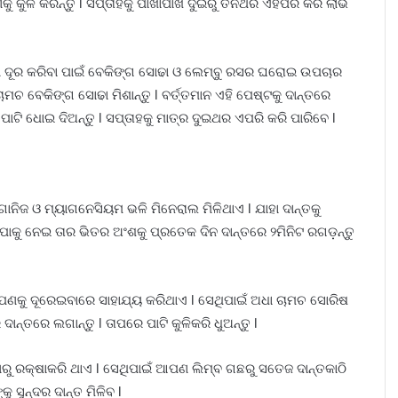
ିକୁ କୁଳି କରନ୍ତୁ l ସପ୍ତାହକୁ ପାଖାପାଖି ଦୁଇରୁ ତିନିଥର ଏହପରି କରି ଲାଭ
 ଦୂର କରିବା ପାଇଁ ବେକିଙ୍ଗ ସୋଢା ଓ ଲେମ୍ବୁ ରସର ଘରୋଇ ଉପଚାର
 ବେକିଙ୍ଗ ସୋଢା ମିଶାନ୍ତୁ l ବର୍ତ୍ତମାନ ଏହି ପେଷ୍ଟକୁ ଦାନ୍ତରେ
ି ପାଟି ଧୋଇ ଦିଅନ୍ତୁ l ସପ୍ତାହକୁ ମାତ୍ର ଦୁଇଥର ଏପରି କରି ପାରିବେ l
ିଜ ଓ ମ୍ୟାଗନେସିୟମ ଭଳି ମିନେରାଲ ମିଳିଥାଏ l ଯାହା ଦାନ୍ତକୁ
ପାକୁ ନେଇ ତାର ଭିତର ଅଂଶକୁ ପ୍ରତେକ ଦିନ ଦାନ୍ତରେ ୨ମିନିଟ ରଗଡ଼ନ୍ତୁ
ଣକୁ ଦୂରେଇବାରେ ସାହାଯ୍ୟ କରିଥାଏ l ସେଥିପାଇଁ ଅଧା ଚାମଚ ସୋରିଷ
ାନ୍ତରେ ଲଗାନ୍ତୁ l ତାପରେ ପାଟି କୁଳିକରି ଧୁଅନ୍ତୁ l
ପଣରୁ ରକ୍ଷାକରି ଥାଏ l ସେଥିପାଇଁ ଆପଣ ଲିମ୍ବ ଗଛରୁ ସତେଜ ଦାନ୍ତକାଠି
ସୁନ୍ଦର ଦାନ୍ତ ମିଳିବ l