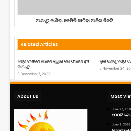
ଆସନ୍ତୁ ଜାଣିବା କେମିତି କାଟିବା ଆଜିର ଦିନଟି
Related Articles
କଞ୍ଚା ଟମାଟୋ ଖାଇବା ଦ୍ୱାରା କଣ ଫାଇଦା ହୁଏ
ଲୁଣ ଯୋଗୁ ମଧ୍ୟ ହ
ଜାଣନ୍ତୁ
November 24, 2
December 7, 2023
About Us
Most Vi
June 23, 202
୧୦୦ଟି ବୋନ୍
June 8, 2026
ଲକ୍‌ଡାଉନ୍