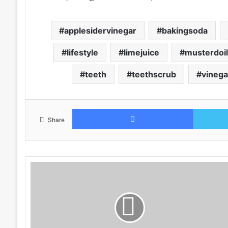
applesidervinegar
bakingsoda
lifestyle
limejuice
musterdoi
teeth
teethscrub
vinega
Facebook
Share