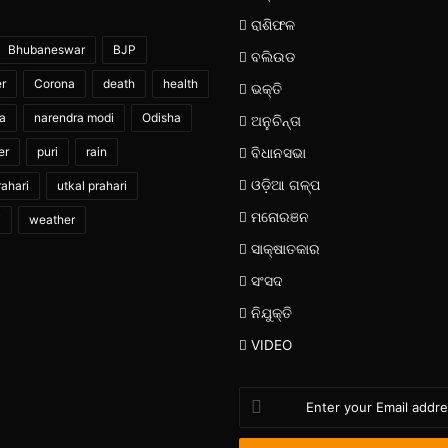
ରାଶିଫଳ
Bhubaneswar
BJP
ବଲିଉଡ
er
Corona
death
health
ଭକ୍ତି
ia
narendra modi
Odisha
ଅନୁଚିନ୍ତା
er
puri
rain
ବିଧାନସଭା
ଓଡ଼ିଆ ଗଳ୍ପ
ahari
utkal prahari
ମନୋରଞନ
i
weather
ସାକ୍ଷାତକାର
ସଂସଦ
ନିଯୁକ୍ତି
VIDEO
Enter
your
Email