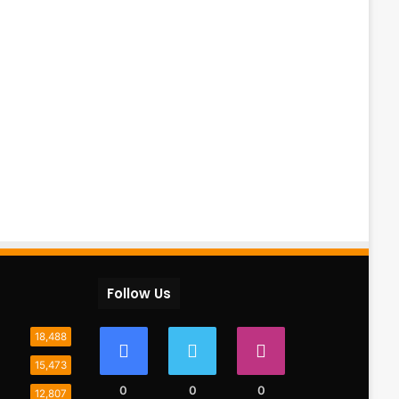
Follow Us
18,488
15,473
0
0
0
12,807