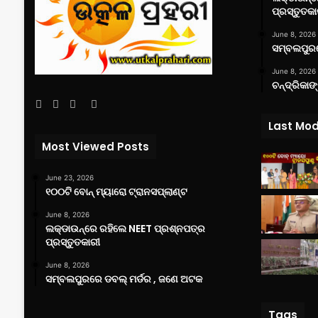
ପ୍ରସ୍ତୁତକା
June 8, 2026
ସମ୍ବଲପୁରର
June 8, 2026
ଚନ୍ଦ୍ରିକାଙ
Facebook
Twitter
YouTube
Instagram
Last Mod
Most Viewed Posts
June 23, 2026
୧୦୦ଟି ବୋନ୍ ମ୍ୟାରୋ ଟ୍ରାନସପ୍ଲାଣ୍ଟ
June 8, 2026
ଲକ୍‌ଡାଉନ୍‌ରେ ରହିଲେ NEET ପ୍ରଶ୍ନପତ୍ର
ପ୍ରସ୍ତୁତକାରୀ
June 8, 2026
ସମ୍ବଲପୁରରେ ଡବଲ୍ ମର୍ଡର , ଜଣେ ଅଟକ
Tags