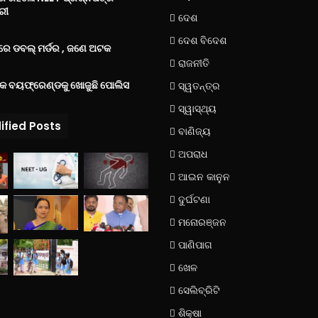
ରୀ
ଦେଶ
ଦେଶ ବିଦେଶ
େ ଡବଲ୍ ମର୍ଡର , ଜଣେ ଅଟକ
ରାଜନୀତି
୍କ ବୟଫ୍ରେଣ୍ଡକୁ ଖୋଜୁଛି ପୋଲିସ
ସ୍ୱତନ୍ତ୍ର
ସ୍ୱାସ୍ଥ୍ୟ
ified Posts
ବାଣିଜ୍ୟ
ଅପରାଧ
ଆଇନ କାନୁନ
ଦୁର୍ଘଟଣା
ମନୋରଞ୍ଜନ
ପାଣିପାଗ
ଖେଳ
ସେଲିବ୍ରିଟି
ଶିକ୍ଷା