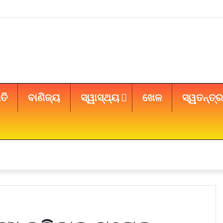
ତି
ବାଣିଜ୍ୟ
ସ୍ୱାସ୍ଥ୍ୟ
ଖେଳ
ସ୍ୱତନ୍ତ୍ର