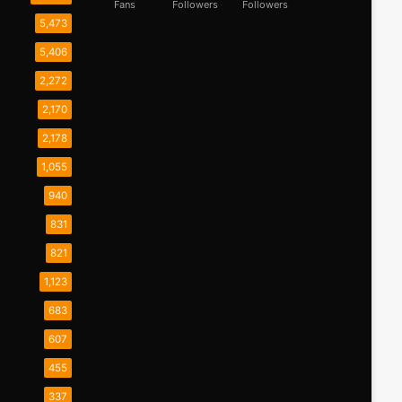
Fans
Followers
Followers
5,473
5,406
2,272
2,170
2,178
1,055
940
831
821
1,123
683
607
455
337