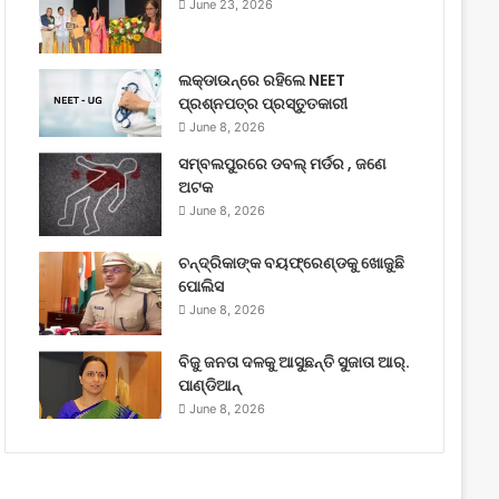
June 23, 2026
ଲକ୍‌ଡାଉନ୍‌ରେ ରହିଲେ NEET
ପ୍ରଶ୍ନପତ୍ର ପ୍ରସ୍ତୁତକାରୀ
June 8, 2026
ସମ୍ବଲପୁରରେ ଡବଲ୍ ମର୍ଡର , ଜଣେ
ଅଟକ
June 8, 2026
ଚନ୍ଦ୍ରିକାଙ୍କ ବୟଫ୍ରେଣ୍ଡକୁ ଖୋଜୁଛି
ପୋଲିସ
June 8, 2026
ବିଜୁ ଜନତା ଦଳକୁ ଆସୁଛନ୍ତି ସୁଜାତା ଆର୍‌.
ପାଣ୍ଡିଆନ୍
June 8, 2026