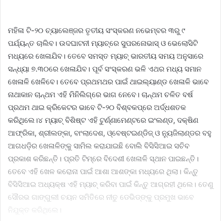
ମହିଳା ଟି-୨୦ ଚ୍ୟାଲେଞ୍ଜର ତୃତୀୟ ସଂସ୍କରଣ ନଭେମ୍ବର ୩ରୁ ୯
ପର୍ଯ୍ୟନ୍ତ ଚାଲିବ। ଉଦଘାଟନୀ ମ୍ୟାଚ୍‌ରେ ସୁପରନୋଭାସ୍‌ ଓ ଭେଲୋସିଟି
ମଧ୍ୟରେ ଖେଳାଯିବ। ତେବେ ସମସ୍ତ ମ୍ୟାଚ୍‌ ଭାରତୀୟ ସମୟ ଅନୁସାରେ
ସନ୍ଧ୍ୟା ୭.୩୦ରେ ଖେଳାଯିବ। ପୂର୍ବ ସଂସ୍କରଣ ଭଳି ଏଥର ମଧ୍ୟ ସମାନ
ଖେଳାଳି ଖେଳିବେ। ତେବେ ପ୍ରଥମଥର ପାଇଁ ଥାଇଲ୍ୟାଣ୍ଡ ଖେଳାଳି ଭାବେ
ନାଥାକାନ ଚାନ୍ଥମ ଏହି ମିନିଲିଗ୍‌ରେ ଭାଗ ନେବେ। ଚାନ୍ଥମ ଚଳିତ ବର୍ଷ
ପ୍ରଥମ ଥାଇ କ୍ରିକେଟର ଭାବେ ଟି-୨୦ ବିଶ୍ବକପ୍‌ରେ ଅର୍ଦ୍ଧଶତକ
କରିଥିଲେ।୪ ମ୍ୟାଚ୍‌ ବିଶିଷ୍ଟ ଏହି ଟୁର୍ଣ୍ଣାମେଣ୍ଟରେ ଇଂଲଣ୍ଡ, ଦକ୍ଷିଣ
ଆଫ୍ରିକା, ଶ୍ରୀଲଙ୍କା, ବାଂଲାଦେଶ, ଓ୍ବେଷ୍ଟଇଣ୍ଡିଜ୍‌ ଓ ନ୍ୟୁଜିଲାଣ୍ଡର ବହୁ
ଆଗଧଡ଼ିର ଖେଳାଳିଙ୍କୁ ସାମିଲ କରାଯାଇଛି ବୋଲି ବିସିସିଆଇ ସଚିବ
ପ୍ରକାଶ କରିଛନ୍ତି। ପ୍ରତି ଟିମ୍‌ରେ ବିଦେଶୀ ଖେଳାଳି ସ୍ଥାନ ପାଇଛନ୍ତି।
ତେବେ ଏହି ଖେଳ କରୋନା ପାଇଁ ଆଶା ଆଶଙ୍କା ମଧ୍ୟରେ ଥିଲା। କିନ୍ତୁ
ବିସିସିଆଇ ଅଧ୍ୟକ୍ଷ ଏହି ମ୍ୟାଚ୍‌ କରିବା ପାଇଁ କିନ୍ତୁ ଆଗ୍ରହୀ ଥିଲେ। ତେଣୁ
ସୌରଭ ଗାଙ୍ଗୁଲୀ ଚୟନ ସମିତିରେ ନୀତୁ ଡେଭିଡ୍‌ଙ୍କୁ ପ୍ରମୁଖ ଭାବେ
ନିଯୁକ୍ତ କରିଥିଲେ।