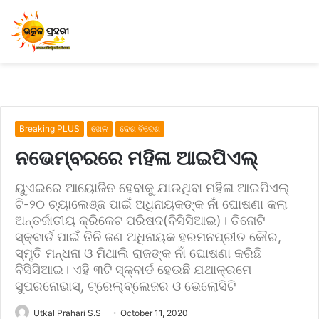
Breaking PLUS
ଖେଳ
ଦେଶ ବିଦେଶ
ନଭେମ୍ବରରେ ମହିଳା ଆଇପିଏଲ୍‌
ୟୁଏଇରେ ଆୟୋଜିତ ହେବାକୁ ଯାଉଥିବା ମହିଳା ଆଇପିଏଲ୍‌
ଟି-୨୦ ଚ୍ୟାଲେଞ୍ଜ ପାଇଁ ଅଧିନାୟକଙ୍କ ନାଁ ଘୋଷଣା କଲା
ଅନ୍ତର୍ଜାତୀୟ କ୍ରିକେଟ ପରିଷଦ(ବିସିସିଆଇ)। ତିନୋଟି
ସ୍କ୍ବାର୍ଡ ପାଇଁ ତିନି ଜଣ ଅଧିନାୟକ ହରମନପ୍ରୀତ କୌର,
ସ୍ମୃତି ମନ୍ଧନା ଓ ମିଥାଲି ରାଜଙ୍କ ନାଁ ଘୋଷଣା କରିଛି
ବିସିସିଆଇ। ଏହି ୩ଟି ସ୍କ୍ବାର୍ଡ ହେଉଛି ଯଥାକ୍ରମେ
ସୁପରନୋଭାସ୍‌, ଟ୍ରେଲ୍‌ବ୍ଲେଜର ଓ ଭେଲୋସିଟି
Utkal Prahari S.S
October 11, 2020