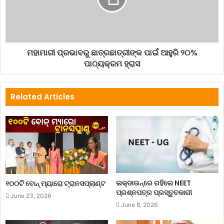
ମହାମାରୀ ପ୍ରଭାବରୁ ଛାତ୍ରଛାତ୍ରୀଙ୍କ ପାଇଁ ଆହୁରି ୨୦%
୭ରେ ଟ୍ରେଲ୍‌ବ୍ଲେଜର୍‌ ଓ ସୁପରନୋଭାସ୍‌ ମଧ୍ୟରେ ମ୍ୟାଚ୍‌ ଅନୁଷ୍ଠିତ ହେବ।
ପାଠ୍ୟକ୍ରମ ହ୍ରାସ
ଡିସେମ୍ବର ୯ରେ ଅନୁଷ୍ଠିତ ହେବ ନିର୍ଣ୍ଣାୟକ ମ୍ୟାଚ୍‌। ଏହାସହ ସମସ୍ତ ୩
ଦଳର ଖେଳାଳିଙ୍କ ନାଁ ସୂଚୀ ମଧ୍ୟ ବିସିସିଆଇ ପ୍ରକାଶ କରିସାରିଛି।
Related Articles
ସୁପରନୋଭାସ୍‌- ହରନପ୍ରୀତ କୌର, ଜେମିମାହ ରୋଡିଗ୍ଜ, ଚମାରି ଆଟାପାଟୁ,
ପ୍ରିୟା ପୁନିଆ, ଅନୁଜା ପାଟିଲ, ରାଧା ଯାଦବ, ତାନିୟା ଭାଟିଆ(ଉ.କି), ଶଶିକଳା
ଶିରିଓ୍ବାଡେନେ, ପୁନମ ଯାଦବ, ଶକିରା ସେଲମନ,ଅରୁନ୍ଧତୀ ରେଡ୍ଡୀ, ପୁଜା
ବସ୍ତ୍ରକର, ଆୟୁସୀ ସୋନି, ଆୟାବୋଙ୍ଗା ଖାକା, ମୁସ୍କାନ ମଲିକ
ଟ୍ରେଲ୍‌ବ୍ଲେଜ୍‌ର- ସ୍ମୃତି ମନ୍ଧନା, ଦିପ୍ତି ଶର୍ମା, ପୁନମ ରାଉତ, ରିଚା ଘୋଷ,
ହେମଲତା, ନୁଝତ ପରବୀନ, ରାଜେଶ୍ବରୀ, ହରଲୀନ ଦେଓ୍ବଲ, ଝୁଲନ, ସିମରନ୍‌,
ଲକ୍‌ଡାଉନ୍‌ରେ ରହିଲେ NEET
୧୦୦ଟି ବୋନ୍ ମ୍ୟାରୋ ଟ୍ରାନସପ୍ଲାଣ୍ଟ
ସାଲମା ଖାତୁନ, ଶୋଫି ଏକ୍ଲେଷ୍ଟୋନ୍‌, ନାଥାକାମ ଚାନ୍ଥମ, ଦିଏନ୍ଦ୍ର ଦୁଟିନ୍‌,
ପ୍ରଶ୍ନପତ୍ର ପ୍ରସ୍ତୁତକାରୀ
June 23, 2026
କାଶଭି ଗୌତମଭେଲୋସିଟି- ମିଥାଲି ରାଜ, ବେଦ କ୍ରିଷ୍ଣମୂର୍ତ୍ତୀ, ଶେଫାଳି
June 8, 2026
ବର୍ମା, ଶୁଷମା ବର୍ମା, ଏକତା, ମାନସୀ ଯୋଷୀ, ଶୀଖା ପାଣ୍ଡେ, ଦେବିକା ବୈଦ୍ୟ,