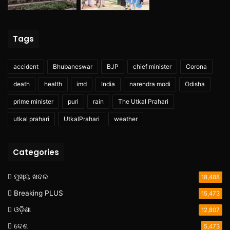
Tags
accident
Bhubaneswar
BJP
chief minister
Corona
death
health
imd
India
narendra modi
Odisha
prime minister
puri
rain
The Utkal Prahari
utkal prahari
UtkalPrahari
weather
Categories
ମୁଖ୍ୟ ଖବର
18,488
Breaking PLUS
15,473
ଓଡ଼ିଶା
12,807
ଦେଶ
5,473