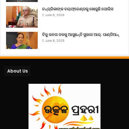
ଚନ୍ଦ୍ରିକାଙ୍କ ବୟଫ୍ରେଣ୍ଡକୁ ଖୋଜୁଛି ପୋଲିସ
June 8, 2026
ବିଜୁ ଜନତା ଦଳକୁ ଆସୁଛନ୍ତି ସୁଜାତା ଆର୍‌. ପାଣ୍ଡିଆନ୍
June 8, 2026
About Us