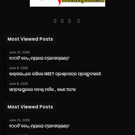
Facebook
Twitter
YouTube
Instagram
Most Viewed Posts
June 23, 2026
୧୦୦ଟି ବୋନ୍ ମ୍ୟାରୋ ଟ୍ରାନସପ୍ଲାଣ୍ଟ
June 8, 2026
ଲକ୍‌ଡାଉନ୍‌ରେ ରହିଲେ NEET ପ୍ରଶ୍ନପତ୍ର ପ୍ରସ୍ତୁତକାରୀ
June 8, 2026
ସମ୍ବଲପୁରରେ ଡବଲ୍ ମର୍ଡର , ଜଣେ ଅଟକ
Most Viewed Posts
June 23, 2026
୧୦୦ଟି ବୋନ୍ ମ୍ୟାରୋ ଟ୍ରାନସପ୍ଲାଣ୍ଟ