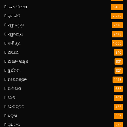
ଦେଶ ବିଦେଶ
5,406
ରାଜନୀତି
2,272
ସ୍ୱତନ୍ତ୍ର
2,170
ସ୍ୱାସ୍ଥ୍ୟ
2,178
ବାଣିଜ୍ୟ
1,055
ଅପରାଧ
940
ଆଇନ କାନୁନ
831
ଦୁର୍ଘଟଣା
821
ମନୋରଞ୍ଜନ
1,123
ପାଣିପାଗ
683
ଖେଳ
607
ସେଲିବ୍ରିଟି
455
ଶିକ୍ଷା
337
ରାଶିଫଳ
275