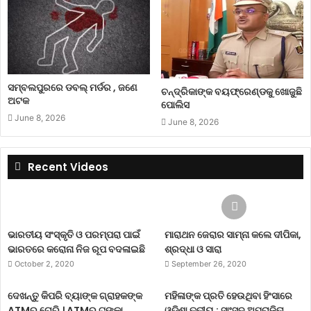
ଶୁଶ୍ରୀ ଦିବ୍ୟଦର୍ଶୀନି, ମନାଲି ଡାକସାଇନି, ଲେଗ୍‌ କାସପେରେକ୍‌, ଡାନିଏଲେ
ଓ୍ବେଟ୍‌, ସନ୍‌ ଲୁସ୍‌, ଜାହାନାରା, ଏମ ଅନଙ୍ଗ
2020ipl
ipl
iplmatch
ସମ୍ବଲପୁରରେ ଡବଲ୍ ମର୍ଡର , ଜଣେ
ଚନ୍ଦ୍ରିକାଙ୍କ ବୟଫ୍ରେଣ୍ଡକୁ ଖୋଜୁଛି
ଅଟକ
kheloindia
november
player
ପୋଲିସ
June 8, 2026
June 8, 2026
sports
sportsnews
t20match
womenipl
womenplayer
Recent Videos
ଭାରତୀୟ ସଂସ୍କୃତି ଓ ପରମ୍ପରା ପାଇଁ
ମାରାଥନ ଜେରାର ସାମ୍ନା କଲେ ଦୀପିକା,
ଭାରତରେ କରୋନା ନିଜ ରୂପ ବଦଳାଇଛି
ଶ୍ରଦ୍ଧା ଓ ସାରା
October 2, 2020
September 26, 2020
ଦେଖନ୍ତୁ କିପରି ବ୍ୟାଙ୍କ ଗ୍ରାହକଙ୍କ
ମହିଳାଙ୍କ ପ୍ରତି ହେଉଥିବା ହିଂସାରେ
ATMରୁ ଚୋରି । ATMରୁ ଟଙ୍କା
ଓଡ଼ିଶା ତୃତୀୟ : ସାଂସଦ ଅପରାଜିତା