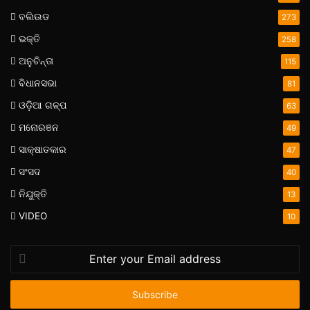
ବଲିଉଡ
273
ଭକ୍ତି
258
ଅନୁଚିନ୍ତା
115
ବିଧାନସଭା
81
ଓଡ଼ିଆ ଗଳ୍ପ
63
ମନୋରଞନ
49
ସାକ୍ଷାତକାର
47
ସଂସଦ
40
ନିଯୁକ୍ତି
13
VIDEO
10
Enter
your
Email
address