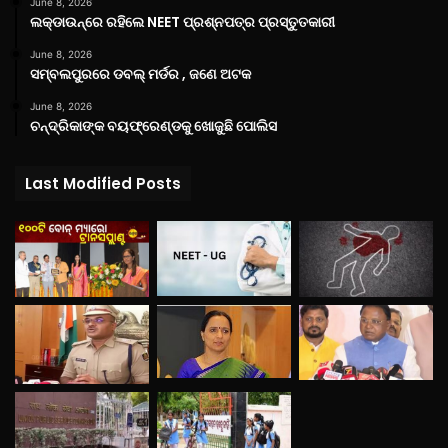
June 8, 2026
ଲକ୍‌ଡାଉନ୍‌ରେ ରହିଲେ NEET ପ୍ରଶ୍ନପତ୍ର ପ୍ରସ୍ତୁତକାରୀ
June 8, 2026
ସମ୍ବଲପୁରରେ ଡବଲ୍ ମର୍ଡର , ଜଣେ ଅଟକ
June 8, 2026
ଚନ୍ଦ୍ରିକାଙ୍କ ବୟଫ୍ରେଣ୍ଡକୁ ଖୋଜୁଛି ପୋଲିସ
Last Modified Posts