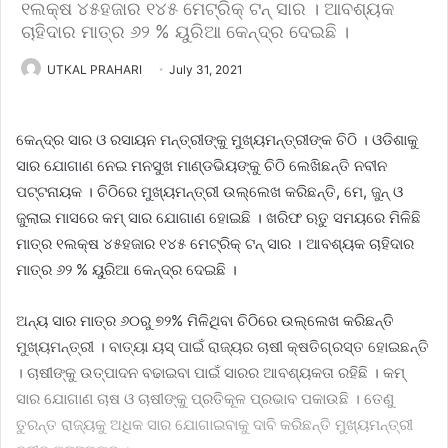
୧ଲକ୍ଷ ୪୫ହଜାର ୧୪୫ ମେଟ୍ରିକ୍ ଟନ୍ ସାର । ଆବଶ୍ୟକ
ଚାହିଦାର ମାତ୍ର ୬୨ % ୟୁରିଆ କେନ୍ଦ୍ର ଦେଇଛି ।
UTKAL PRAHARI
July 31, 2021
କେନ୍ଦ୍ର ସାର ଓ ରସାୟନ ମନ୍ତ୍ରୀଙ୍କୁ ମୁଖ୍ୟମନ୍ତ୍ରୀଙ୍କ ଚିଠି । ଓଡିଶାକୁ
ସାର ଯୋଗାଣ ନେଇ ମନସୁଖ ମାଣ୍ଡଭିୟଙ୍କୁ ଚିଠି ଲେଖିଛନ୍ତି ନବୀନ
ପଟ୍ଟନାୟକ । ଚିଠିରେ ମୁଖ୍ୟମନ୍ତ୍ରୀ ଉଲ୍ଲେଖ କରିଛନ୍ତି, ମେ, ଜୁନ୍ ଓ
ଜୁଲାଇ ମାସରେ କମ୍ ସାର ଯୋଗାଣ ହୋଇଛି । ଖରିଫ ଋତୁ ସମୟରେ ମିଳିଛି
ମାତ୍ର ୧ଲକ୍ଷ ୪୫ହଜାର ୧୪୫ ମେଟ୍ରିକ୍ ଟନ୍ ସାର । ଆବଶ୍ୟକ ଚାହିଦାର
ମାତ୍ର ୬୨ % ୟୁରିଆ କେନ୍ଦ୍ର ଦେଇଛି ।
ଅନ୍ୟ ସାର ମାତ୍ର ୬୦ରୁ ୭୨% ମିଳିଥିବା ଚିଠିରେ ଉଲ୍ଲେଖ କରିଛନ୍ତି
ମୁଖ୍ୟମନ୍ତ୍ରୀ । ବାତ୍ୟା ୟସ୍ ପାଇଁ ରାଜ୍ୟର ଚାଷୀ କ୍ଷତିଗ୍ରସ୍ତ ହୋଇଛନ୍ତି
। ଚାଷୀଙ୍କୁ ଉତ୍ପାଦନ ବଢାଇବା ପାଇଁ ସାରର ଆବଶ୍ୟକତା ରହିଛି । କମ୍
ସାର ଯୋଗାଣ ଚାଷ ଓ ଚାଷୀଙ୍କୁ ପ୍ରତିକୂଳ ପ୍ରଭାବ ପକାଉଛି । ତେଣୁ
ତୁରନ୍ତ ରାଜ୍ୟକୁ ଅଧିକ ସାର ଯୋଗାଇବାକୁ ଦାବି କରିଛନ୍ତି ମୁଖ୍ୟମନ୍ତ୍ରୀ