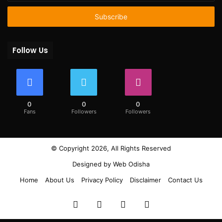
Email
address
Follow Us
0
0
0
Fans
Followers
Followers
© Copyright 2026, All Rights Reserved
Designed by
Web Odisha
Home
About Us
Privacy Policy
Disclaimer
Contact Us
Facebook
Twitter
YouTube
Instagram