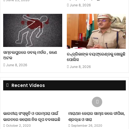
June 8, 2026
ସମ୍ବଲପୁରରେ ଡବଲ୍ ମର୍ଡର , ଜଣେ
ଚନ୍ଦ୍ରିକାଙ୍କ ବୟଫ୍ରେଣ୍ଡକୁ ଖୋଜୁଛି
ଅଟକ
ପୋଲିସ
June 8, 2026
June 8, 2026
Recent Videos
ଭାରତୀୟ ସଂସ୍କୃତି ଓ ପରମ୍ପରା ପାଇଁ
ମାରାଥନ ଜେରାର ସାମ୍ନା କଲେ ଦୀପିକା,
ଭାରତରେ କରୋନା ନିଜ ରୂପ ବଦଳାଇଛି
ଶ୍ରଦ୍ଧା ଓ ସାରା
October 2, 2020
September 26, 2020