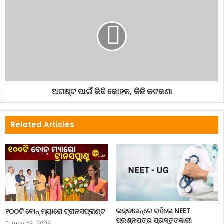
ଅଗଷ୍ଟ ପାଇଁ କିଛି କୋହଳ, କିଛି କଟକଣା
Related Articles
ଲକ୍‌ଡାଉନ୍‌ରେ ରହିଲେ NEET
୧୦୦ଟି ବୋନ୍ ମ୍ୟାରୋ ଟ୍ରାନସପ୍ଲାଣ୍ଟ
ପ୍ରଶ୍ନପତ୍ର ପ୍ରସ୍ତୁତକାରୀ
June 23, 2026