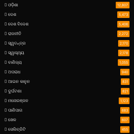
ଓଡ଼ିଶା
12,807
ଦେଶ
5,473
ଦେଶ ବିଦେଶ
5,406
ରାଜନୀତି
2,272
ସ୍ୱତନ୍ତ୍ର
2,170
ସ୍ୱାସ୍ଥ୍ୟ
2,178
ବାଣିଜ୍ୟ
1,055
ଅପରାଧ
940
ଆଇନ କାନୁନ
831
ଦୁର୍ଘଟଣା
821
ମନୋରଞ୍ଜନ
1,123
ପାଣିପାଗ
683
ଖେଳ
607
ସେଲିବ୍ରିଟି
455