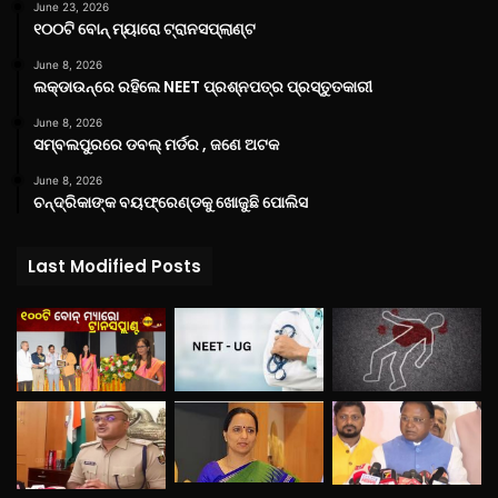
June 23, 2026
୧୦୦ଟି ବୋନ୍ ମ୍ୟାରୋ ଟ୍ରାନସପ୍ଲାଣ୍ଟ
June 8, 2026
ଲକ୍‌ଡାଉନ୍‌ରେ ରହିଲେ NEET ପ୍ରଶ୍ନପତ୍ର ପ୍ରସ୍ତୁତକାରୀ
June 8, 2026
ସମ୍ବଲପୁରରେ ଡବଲ୍ ମର୍ଡର , ଜଣେ ଅଟକ
June 8, 2026
ଚନ୍ଦ୍ରିକାଙ୍କ ବୟଫ୍ରେଣ୍ଡକୁ ଖୋଜୁଛି ପୋଲିସ
Last Modified Posts