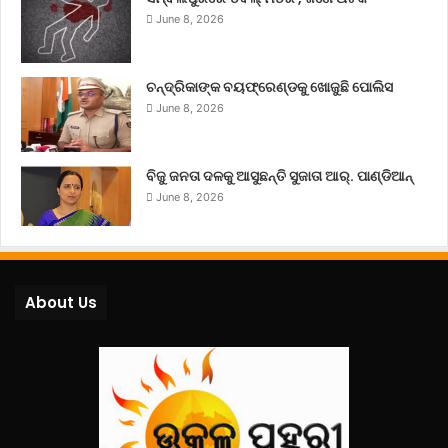
June 8, 2026
ଚନ୍ଦ୍ରିକାଙ୍କ ବୟଫ୍ରେଣ୍ଡକୁ ଖୋଜୁଛି ପୋଲିସ
June 8, 2026
ବିଜୁ ଜନତା ଦଳକୁ ଆସୁଛନ୍ତି ସୁଜାତା ଆର୍‌. ପାଣ୍ଡିଆନ୍
June 8, 2026
About Us