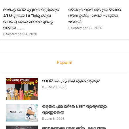
ଦେଖନ୍ତୁ କିପରି ବ୍ୟାଙ୍କ ଗ୍ରାହକଙ୍କ
ମହିଳାଙ୍କ ପ୍ରତି ହେଉଥିବା ହିଂସାରେ
ATMରୁ ଚୋରି । ATMରୁ ଟଙ୍କା
ଓଡ଼ିଶା ତୃତୀୟ : ସାଂସଦ ଅପରାଜିତା
ଉଠାଇଲା ବେଳେ ସଚେତନ ହୁଅନ୍ତୁ
ଷଡଙ୍ଗୀ
ନହେଲେ……..
September 22, 2020
September 24, 2020
Popular
୧୦୦ଟି ବୋନ୍ ମ୍ୟାରୋ ଟ୍ରାନସପ୍ଲାଣ୍ଟ
June 23, 2026
ଲକ୍‌ଡାଉନ୍‌ରେ ରହିଲେ NEET ପ୍ରଶ୍ନପତ୍ର
ପ୍ରସ୍ତୁତକାରୀ
June 8, 2026
ସମ୍ବଲପୁରରେ ଡବଲ୍ ମର୍ଡର , ଜଣେ ଅଟକ