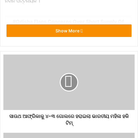
ନବୀନ ପଟ୍ଟନାୟକ ।
Odisha Flags Concerns Over Short Supply Of
Fertilizers
Show More
Seeks Early Solution
ସାଉଥ ଆଫ୍ରିକାକୁ ୪-୩ ଗୋଲରେ ହରାଇଲା ଭାରତୀୟ ମହିଳା ହକି
ଟିମ୍‌