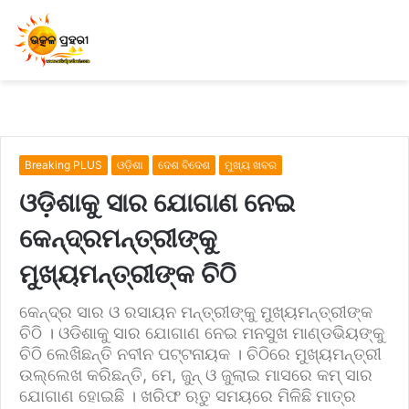
Breaking PLUS
ଓଡ଼ିଶା
ଦେଶ ବିଦେଶ
ମୁଖ୍ୟ ଖବର
ଓଡ଼ିଶାକୁ ସାର ଯୋଗାଣ ନେଇ
କେନ୍ଦ୍ରମନ୍ତ୍ରୀଙ୍କୁ
ମୁଖ୍ୟମନ୍ତ୍ରୀଙ୍କ ଚିଠି
କେନ୍ଦ୍ର ସାର ଓ ରସାୟନ ମନ୍ତ୍ରୀଙ୍କୁ ମୁଖ୍ୟମନ୍ତ୍ରୀଙ୍କ
ଚିଠି । ଓଡିଶାକୁ ସାର ଯୋଗାଣ ନେଇ ମନସୁଖ ମାଣ୍ଡଭିୟଙ୍କୁ
ଚିଠି ଲେଖିଛନ୍ତି ନବୀନ ପଟ୍ଟନାୟକ । ଚିଠିରେ ମୁଖ୍ୟମନ୍ତ୍ରୀ
ଉଲ୍ଲେଖ କରିଛନ୍ତି, ମେ, ଜୁନ୍ ଓ ଜୁଲାଇ ମାସରେ କମ୍ ସାର
ଯୋଗାଣ ହୋଇଛି । ଖରିଫ ଋତୁ ସମୟରେ ମିଳିଛି ମାତ୍ର