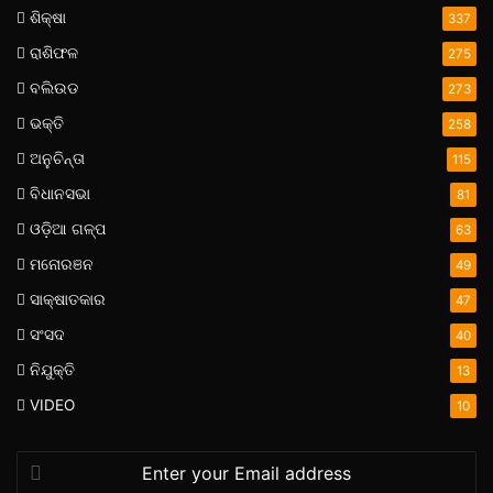
ଶିକ୍ଷା
337
ରାଶିଫଳ
275
ବଲିଉଡ
273
ଭକ୍ତି
258
ଅନୁଚିନ୍ତା
115
ବିଧାନସଭା
81
ଓଡ଼ିଆ ଗଳ୍ପ
63
ମନୋରଞନ
49
ସାକ୍ଷାତକାର
47
ସଂସଦ
40
ନିଯୁକ୍ତି
13
VIDEO
10
Enter
your