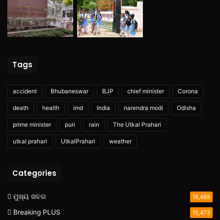
Tags
accident
Bhubaneswar
BJP
chief minister
Corona
death
health
imd
India
narendra modi
Odisha
prime minister
puri
rain
The Utkal Prahari
utkal prahari
UtkalPrahari
weather
Categories
ମୁଖ୍ୟ ଖବର
18,488
Breaking PLUS
15,473